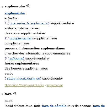
suplementar
8
suplementar
adjectivo
1
(
que serve de suplemento
)
supplémentaire
aulas suplementares
des cours supplémentaires
2
(
complementar
)
supplémentaire
complémentaire
procurar informações suplementares
chercher des informations supplémentaires
3
(
adicional
)
supplémentaire
horas suplementares
des heures supplémentaires
verbo
(
suprir a deficiência de
)
supplémenter
Dicionário Português-Francês
suplementar
>
taxa
9
ta.xa
[t‘aʃə]
sf
taux, taxe, tarif.
taxa de câmbio
taux de change.
taxa de