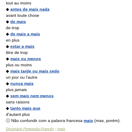
tout au moins
◆
antes de mais nada
avant toute chose
◆
de mais
de trop
◆
de mais a mais
en plus
◆
estar a mais
être de trop
◆
mais ou menos
plus ou moins
◆
mais tarde ou mais cedo
un jour ou l'autre
◆
nunca mais
plus jamais
◆
sem mais nem menos
sans raisons
◆
tanto mais que
d'autant plus
ⓘ Não confundir com a palavra francesa
mais
(mas, porém).
Dicionário Português-Francês
mais
>