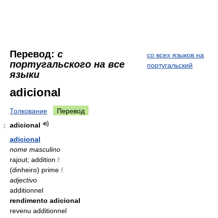
Перевод:
с
со всех языков на
португальского на все
португальский
языки
adicional
Толкование
Перевод
adicional
1
adicional
nome masculino
rajout; addition
f.
(dinheiro) prime
f.
adjectivo
additionnel
rendimento adicional
revenu additionnel