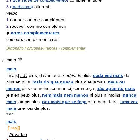
2
(
que serve de complemento
)
complémentaire
3
(medicinas)
alternatif
verbo
1
donner comme complément
2
recevoir comme complément
◆
cores complementares
couleurs complémentaires
Dicionário Português-Francês
complementar
>
mais
7
mais
[m‘ajs]
adv
plus, davantage. •
adj+adv
plus.
cada vez mais
de
plus en plus.
mais do que nunca
plus que jamais.
mais ou
menos
plus ou moins; comme ci, comme ça.
não agüento
mais
je n’en peux plus.
nem mais nem menos
ni plus ni moins.
nunca
mais
jamais plus.
por mais que se faça
on a beau faire.
uma vez
mais
une fois de plus.
* * *
mais
[`majʃ]
Advérbio