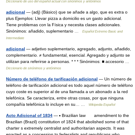
Diccionario de uso del español actual con sinónimos y antónimos
adicional
— (adj) (Básico) que se añade a algo, que es extra o
plus Ejemplos: Llevar pizza a domicilio es un gasto adicional.
Tiene problemas con la Física y necesita clases adicionales.
Sinónimos: añadido, suplementario …
Español Extremo Basic and
Intermediate
adicional
— adjetivo suplementario, agregado, adjunto, añadido,
complementario. ≠ fundamental, esencial. Agregado y adjunto se
utilizan para referirse a personas. * * * Sinónimos: ■ accesorio …
Diccionario de sinónimos y antónimos
Número de teléfono de tarificación adicional
— Un número de
teléfono de tarificación adicional es todo aquel número de teléfono
cuyo coste es superior al de una llamada a un abonado a la red
telefónica. Se caracteriza, entre otras cosas, por que ninguna
compañía telefónica lo incluye en su… …
Wikipedia Español
Acto Adicional of 1834
— ▪ Brazilian law amendment to the
Brazilian (Brazil) constitution of 1824 that abolished some of that
charter s extremely centralist and authoritarian aspects. It was
enacted as a concession to federalists and republicans who