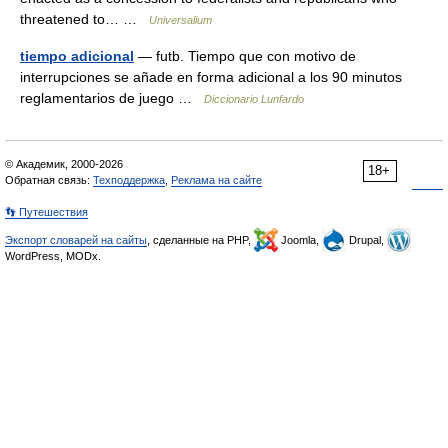
threatened to… …
Universalium
tiempo adicional
— futb. Tiempo que con motivo de
interrupciones se añade en forma adicional a los 90 minutos
reglamentarios de juego …
Diccionario Lunfardo
© Академик, 2000-2026
18+
Обратная связь:
Техподдержка
,
Реклама на сайте
👣 Путешествия
Экспорт словарей на сайты
, сделанные на PHP,
Joomla,
Drupal,
WordPress, MODx.