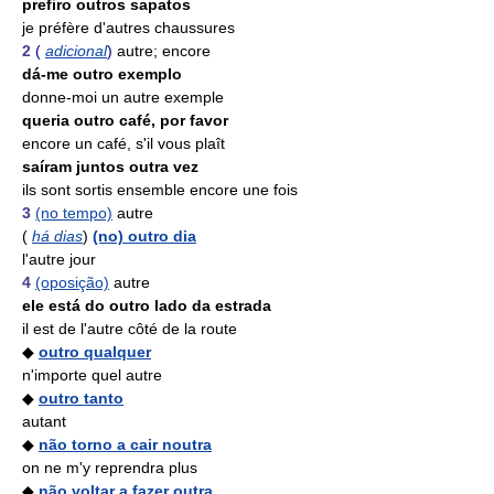
prefiro outros sapatos
je préfère d'autres chaussures
2
(
adicional
)
autre; encore
dá-me outro exemplo
donne-moi un autre exemple
queria outro café, por favor
encore un café, s'il vous plaît
saíram juntos outra vez
ils sont sortis ensemble encore une fois
3
(no tempo)
autre
(
há dias
)
(no) outro dia
l'autre jour
4
(oposição)
autre
ele está do outro lado da estrada
il est de l'autre côté de la route
◆
outro qualquer
n'importe quel autre
◆
outro tanto
autant
◆
não torno a cair noutra
on ne m'y reprendra plus
◆
não voltar a fazer outra