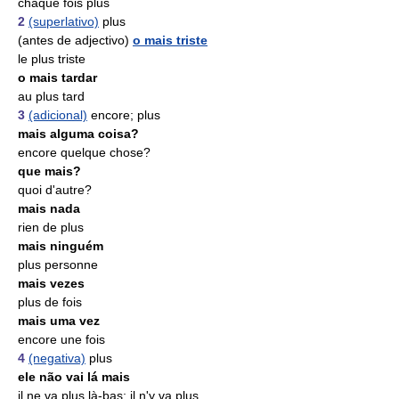
chaque fois plus
2
(superlativo)
plus
(antes de adjectivo)
o mais triste
le plus triste
o mais tardar
au plus tard
3
(adicional)
encore; plus
mais alguma coisa?
encore quelque chose?
que mais?
quoi d'autre?
mais nada
rien de plus
mais ninguém
plus personne
mais vezes
plus de fois
mais uma vez
encore une fois
4
(negativa)
plus
ele não vai lá mais
il ne va plus là-bas; il n'y va plus