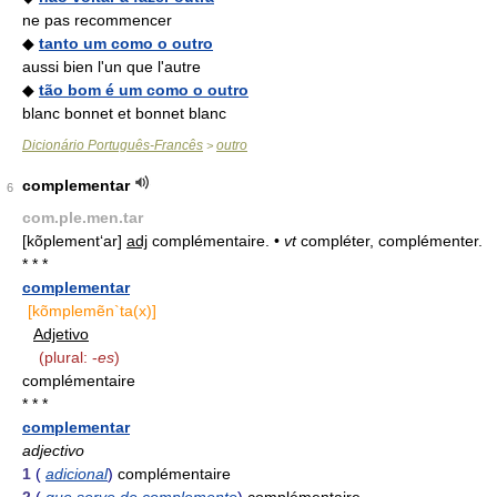
ne pas recommencer
◆
tanto um como o outro
aussi bien l'un que l'autre
◆
tão bom é um como o outro
blanc bonnet et bonnet blanc
Dicionário Português-Francês
outro
>
complementar
6
com.ple.men.tar
[kõplement‘ar]
adj
complémentaire. •
vt
compléter, complémenter.
* * *
complementar
[kõmplemẽn`ta(x)]
Adjetivo
(plural: -
es
)
complémentaire
* * *
complementar
adjectivo
1
(
adicional
)
complémentaire