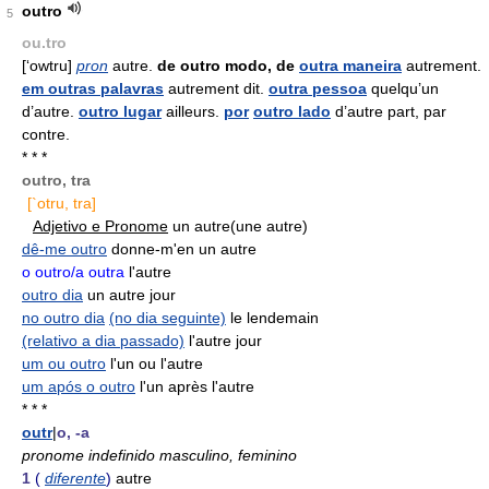
outro
5
ou.tro
[‘owtru]
pron
autre.
de
outro modo, de
outra maneira
autrement.
em outras palavras
autrement dit.
outra pessoa
quelqu’un
d’autre.
outro lugar
ailleurs.
por
outro lado
d’autre part, par
contre.
* * *
outro, tra
[`otru, tra]
Adjetivo e Pronome
un autre(une autre)
dê-me outro
donne-m'en un autre
o outro/a outra
l'autre
outro dia
un autre jour
no outro dia
(no dia seguinte)
le lendemain
(relativo a dia passado)
l'autre jour
um ou outro
l'un ou l'autre
um após o outro
l'un après l'autre
* * *
outr
|
o, -a
pronome indefinido masculino, feminino
1
(
diferente
)
autre