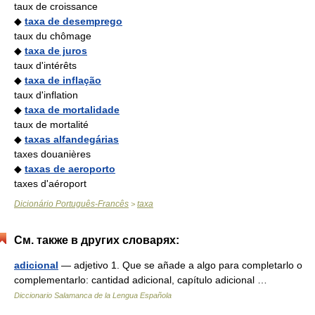
taux de croissance
◆
taxa de desemprego
taux du chômage
◆
taxa de juros
taux d'intérêts
◆
taxa de inflação
taux d'inflation
◆
taxa de mortalidade
taux de mortalité
◆
taxas alfandegárias
taxes douanières
◆
taxas de aeroporto
taxes d'aéroport
Dicionário Português-Francês
taxa
>
См. также в других словарях:
adicional
— adjetivo 1. Que se añade a algo para completarlo o
complementarlo: cantidad adicional, capítulo adicional …
Diccionario Salamanca de la Lengua Española