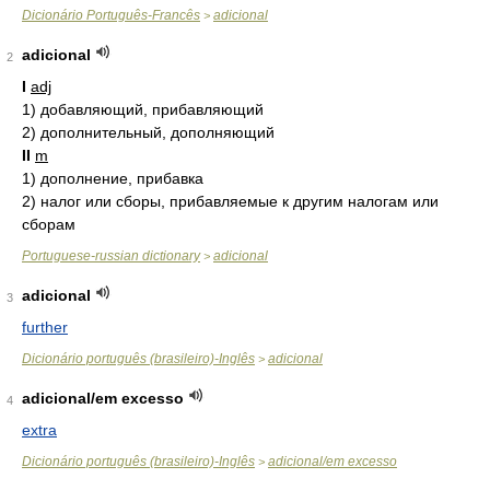
Dicionário Português-Francês
adicional
>
adicional
2
I
adj
1)
добавляющий, прибавляющий
2)
дополнительный, дополняющий
II
m
1)
дополнение, прибавка
2)
налог или сборы, прибавляемые к другим налогам или
сборам
Portuguese-russian dictionary
adicional
>
adicional
3
further
Dicionário português (brasileiro)-Inglês
adicional
>
adicional/em excesso
4
extra
Dicionário português (brasileiro)-Inglês
adicional/em excesso
>