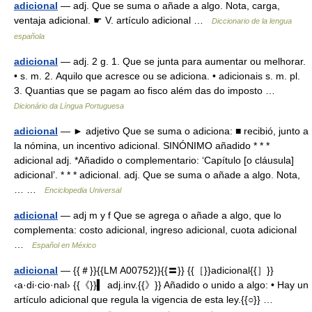
adicional
— adj. Que se suma o añade a algo. Nota, carga,
ventaja adicional. ☛ V. artículo adicional …
Diccionario de la lengua
española
adicional
— adj. 2 g. 1. Que se junta para aumentar ou melhorar.
• s. m. 2. Aquilo que acresce ou se adiciona. • adicionais s. m. pl.
3. Quantias que se pagam ao fisco além das do imposto …
Dicionário da Língua Portuguesa
adicional
— ► adjetivo Que se suma o adiciona: ■ recibió, junto a
la nómina, un incentivo adicional. SINÓNIMO añadido * * *
adicional adj. *Añadido o complementario: ‘Capítulo [o cláusula]
adicional’. * * * adicional. adj. Que se suma o añade a algo. Nota,
… …
Enciclopedia Universal
adicional
— adj m y f Que se agrega o añade a algo, que lo
complementa: costo adicional, ingreso adicional, cuota adicional
…
Español en México
adicional
— {{＃}}{{LM A00752}}{{〓}} {{［}}adicional{{］}}
‹a·di·cio·nal› {{《}}▍ adj.inv.{{》}} Añadido o unido a algo: • Hay un
artículo adicional que regula la vigencia de esta ley.{{○}} …