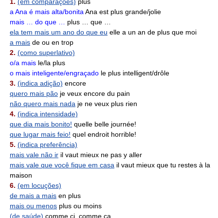
1.
(em comparações)
plus
a Ana é mais alta/bonita
Ana est plus grande/jolie
mais … do que …
plus … que …
ela tem mais um ano do que eu
elle a un an de plus que moi
a mais
de ou en trop
2.
(como superlativo)
o/a mais
le/la plus
o mais inteligente/engraçado
le plus intelligent/drôle
3.
(indica adição)
encore
quero mais pão
je veux encore du pain
não quero mais nada
je ne veux plus rien
4.
(indica intensidade)
que dia mais bonito!
quelle belle journée!
que lugar mais feio!
quel endroit horrible!
5.
(indica preferência)
mais vale não ir
il vaut mieux ne pas y aller
mais vale que você fique em casa
il vaut mieux que tu restes à la
maison
6.
(em locuções)
de mais a mais
en plus
mais ou menos
plus ou moins
(de saúde)
comme ci, comme ça