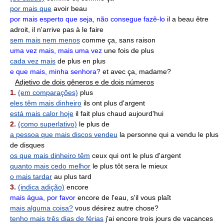
por mais que
avoir beau
por mais esperto que seja, não consegue fazê-lo
il a beau être
adroit, il n'arrive pas à le faire
sem mais nem menos
comme ça, sans raison
uma vez mais, mais uma vez
une fois de plus
cada vez mais
de plus en plus
e que mais, minha senhora?
et avec ça, madame?
Adjetivo de dois gêneros e de dois números
1.
(em comparações)
plus
eles têm mais dinheiro
ils ont plus d'argent
está mais calor hoje
il fait plus chaud aujourd'hui
2.
(como superlativo)
le plus de
a pessoa que mais discos vendeu
la personne qui a vendu le plus
de disques
os que mais dinheiro têm
ceux qui ont le plus d'argent
quanto mais cedo melhor
le plus tôt sera le mieux
o mais tardar
au plus tard
3.
(indica adição)
encore
mais água, por favor
encore de l'eau, s'il vous plaît
mais alguma coisa?
vous désirez autre chose?
tenho mais três dias de férias
j'ai encore trois jours de vacances