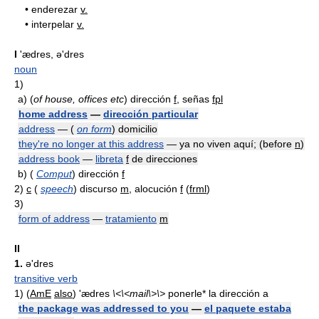
•
enderezar
v.
•
interpelar
v.
I
'ædres, ə'dres
noun
1)
a)
(
of house, offices etc
) dirección
f
, señas
fpl
home address
—
dirección particular
address
— (
on form
) domicilio
they're no longer at this address
— ya no viven aquí; (before
n
)
address book
—
libreta
f
de direcciones
b)
(
Comput
) dirección
f
2)
c
(
speech
) discurso
m
, alocución
f
(
frml
)
3)
form of address
—
tratamiento
m
II
1.
ə'dres
transitive verb
1)
(
AmE
also
) 'ædres
\<\<mail\>\>
ponerle* la dirección a
the package was addressed to you
—
el paquete estaba