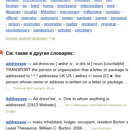
foreign
-
go
-
hard
-
home
-
impresario
-
intermediary
-
joint
-
librarian
-
loyalist
-
Member
-
mercenary
-
millionaire
-
minister
-
official
-
operator
-
opponent
-
owner
-
partisan
-
payee
-
personal
-
prison
-
promoter
-
proprietor
-
realtor
-
recipient
-
registrar
-
revolutionary
-
sanatorium
-
scholar
-
secretary
English-spanish dictionary
ría
>
См. также в других словарях:
addressee
— ad‧dress‧ee [ˌædreˈsiː, əˌdreˈsiː] noun [countable]
TRANSPORT the person or organization that a letter or package is
addressed to * * * addressee UK US /ˌædresˈiː/ noun [C] ► the
person whose name or address is written on a letter or package:…
…
Financial and business terms
Addressee
— Ad dress*ee , n. One to whom anything is
addressed. [1913 Webster] …
The Collaborative International Dictionary of
English
addressee
— index inhabitant, lodger, occupant, resident Burton s
Legal Thesaurus. William C. Burton. 2006 …
Law dictionary