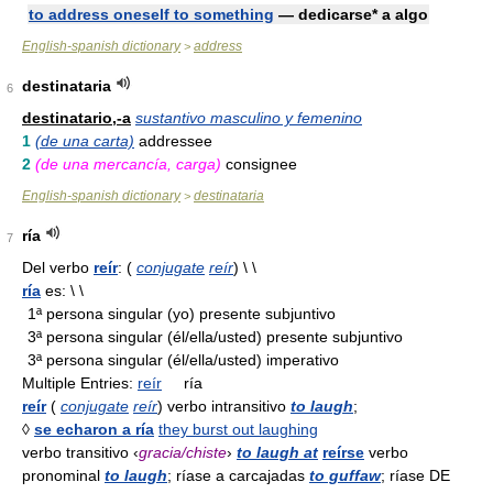
to address oneself to something
— dedicarse* a algo
English-spanish dictionary
address
>
destinataria
6
destinatario,-a
sustantivo masculino y femenino
1
(de una carta)
addressee
2
(de una mercancía, carga)
consignee
English-spanish dictionary
destinataria
>
ría
7
Del verbo
reír
: (
conjugate
reír
) \ \
ría
es: \ \
1ª persona singular (yo) presente subjuntivo
3ª persona singular (él/ella/usted) presente subjuntivo
3ª persona singular (él/ella/usted) imperativo
Multiple Entries:
reír
ría
reír
(
conjugate
reír
) verbo intransitivo
to laugh
;
◊
se echaron a ría
they burst out laughing
verbo transitivo ‹
gracia/chiste
›
to laugh at
reírse
verbo
pronominal
to laugh
; ríase a carcajadas
to guffaw
; ríase DE