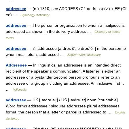
addressee
— (n.) 1810; see ADDRESS (Cf. address) (v.) + EE (Cf.
ee) …
Etymology dictionary
addressee
— The person or organization to whom a mailpiece is
addressed as shown in the delivery address …
Glossary of postal
terms
addressee
— ☆ addressee [a΄dres ē′, ə dres΄ē′ ] n. the person to
whom mail, etc. is addressed …
English World dictionary
Addressee
— In linguistics, an addressee is an intended direct
recipient of the speaker s communication. A listener is either an
addressee or a bystander.Second person pronouns refer to an
addressee or a group including an addressee. An inclusive first…
…
Wikipedia
addressee
— UK [ˌædreˈsiː] / US [ˌædreˈsɪ] noun [countable]
Word forms addressee : singular addressee plural addressees
formal the person that a letter or parcel is addressed to …
English
dictionary