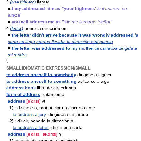
3
(use title etc)
llamar
■
they addressed him as "your highness'
lo llamaron "su
alteza"
■
you will address me as "sir'
me llamarás "señor"
4
(letter)
poner la dirección en
■
the letter didn't arrive because it was wrongly addressed
la
carta no llegó porque llevaba la dirección mal puesta
■
the letter was addressed to my mother
la carta iba dirigida a
mi madre
\
SMALLIDIOMATIC EXPRESSION/SMALL
to address oneself to somebody
dirigirse a alguien
to address oneself to something
aplicarse a algo
address book
libro de direcciones
form of address
tratamiento
address
[ə'drɛs]
vt
1)
:
dirigirse a, pronunciar un discurso ante
to address a jury
: dirigirse a un jurado
2)
:
dirigir, ponerle la dirección a
to address a letter
: dirigir una carta
address
[ə'drɛs, 'æ.drɛs]
n
1)
speech:
discurso
m
, alocución
f