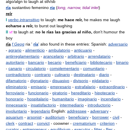
algo/algn to laugh at sth/sb
ría
sustantivo femenino
ria
(
long, narrow, tidal inlet
)
reír
I
verbo intransitivo
to laugh:
me hace reír,
he makes me laugh
echarse a reír,
to burst out laughing
II
vt
to laugh at:
no le rías las gracias al niño,
don't humour the
boy
ría
f Geog
ria '
ría
' also found in these entries: Spanish:
adversario
-
agrario
-
alimenticio
-
ambulatorio
-
anticuario
-
antirreglamentario
-
arancelario
-
arbitrario
-
arrendatario
-
autoritario
-
bancario
-
becario
-
beneficiario
-
bibliotecario
-
binario
-
canario
-
circulatorio
-
complementario
-
comunitario
-
contradictorio
-
contrario
-
culinario
-
destinatario
-
diario
-
difamatorio
-
dignatario
-
disuasivo
-
divisorio
-
ejidatario
-
eliminatorio
-
emisario
-
empresario
-
estrafalario
-
extraordinario
-
ferroviario
-
funcionario
-
giratorio
-
hereditario
-
hipotecario
-
honorario
-
hospitalario
-
humanitario
-
imaginario
-
incendiario
-
innecesario
-
insatisfactorio
-
intermediario
-
introductorio
-
involuntario
-
legendario
English:
addressee
-
adversary
-
aquarium
-
arsonist
-
auditorium
-
beneficiary
-
borrower
-
civil
-
clerk
-
contract
-
convict
- coowner -
crematorium
-
criterion
-
curator
-
entrepreneur
-
equilibrium
-
executor
-
fitter
-
flier
-