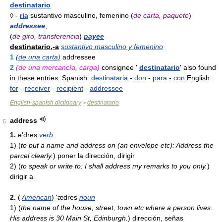
destinatario
◊ -
ria
sustantivo masculino, femenino (
de carta, paquete
)
addressee
;
(
de giro, transferencia
)
payee
destinatario,-a
sustantivo masculino y femenino
1
(de una carta)
addressee
2
(de una mercancía, carga)
consignee '
destinatario
' also found
in these entries: Spanish:
destinataria
-
don
-
para
-
con
English:
for
-
receiver
-
recipient
-
addressee
English-spanish dictionary
destinatario
>
address
5
1.
ə'dres
verb
1)
(
to put a name and address on (an envelope etc): Address the
parcel clearly.
)
poner la dirección, dirigir
2)
(
to speak or write to: I shall address my remarks to you only.
)
dirigir a
2.
(
American
) 'ædres
noun
1)
(
the name of the house, street, town etc where a person lives:
His address is 30 Main St, Edinburgh.
)
dirección, señas