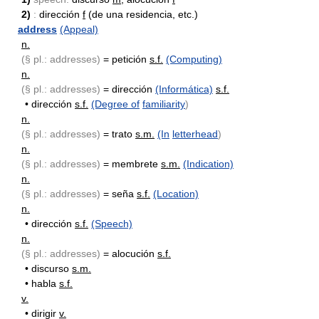
2)
:
dirección
f
(de una residencia, etc.)
address
(Appeal)
n.
(§ pl.: addresses)
= petición
s.f.
(Computing)
n.
(§ pl.: addresses)
= dirección
(Informática)
s.f.
•
dirección
s.f.
(Degree of
familiarity
)
n.
(§ pl.: addresses)
= trato
s.m.
(In
letterhead
)
n.
(§ pl.: addresses)
= membrete
s.m.
(Indication)
n.
(§ pl.: addresses)
= seña
s.f.
(Location)
n.
•
dirección
s.f.
(Speech)
n.
(§ pl.: addresses)
= alocución
s.f.
•
discurso
s.m.
•
habla
s.f.
v.
•
dirigir
v.