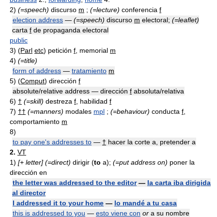
2)
(=speech)
discurso
m
;
(=lecture)
conferencia
f
election address
—
(=speech)
discurso
m
electoral;
(=leaflet)
carta
f
de propaganda electoral
public
3)
(
Parl
etc
) petición
f
, memorial
m
4)
(=title)
form of address
—
tratamiento
m
5)
(
Comput
) dirección
f
absolute/relative address — dirección
f
absoluta/relativa
6)
†
(=skill)
destreza
f
, habilidad
f
7)
††
(=manners)
modales
mpl
;
(=behaviour)
conducta
f
,
comportamiento
m
8)
to pay one's addresses to
—
†
hacer la corte a, pretender a
2.
VT
1)
[+ letter]
(=direct)
dirigir (
to
a);
(=put address on)
poner la
dirección en
the letter was addressed to the editor
—
la carta iba dirigida
al director
I addressed it to your home
—
lo mandé a tu casa
this is addressed to you
—
esto viene con
or
a su nombre