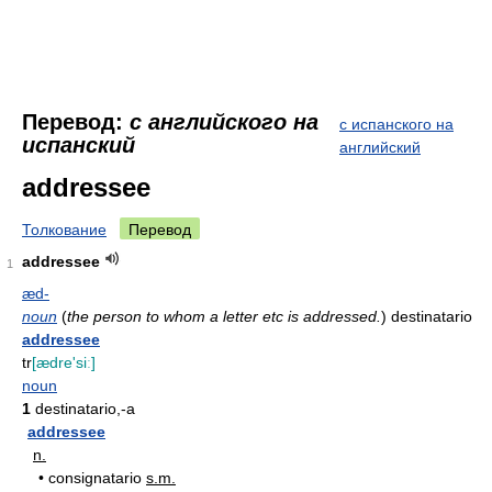
Перевод:
с английского на
с испанского на
испанский
английский
addressee
Толкование
Перевод
addressee
1
æd-
noun
(
the person to whom a letter etc is addressed.
)
destinatario
addressee
tr
[ædre'siː]
noun
1
destinatario,-a
addressee
n.
•
consignatario
s.m.