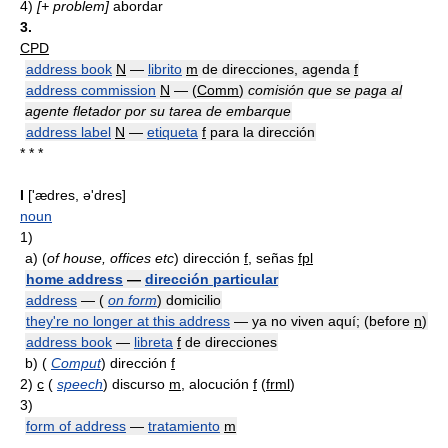
4)
[+ problem]
abordar
3.
CPD
address book
N
—
librito
m
de direcciones, agenda
f
address commission
N
— (
Comm
)
comisión que se paga al
agente fletador por su tarea de embarque
address label
N
—
etiqueta
f
para la dirección
* * *
I
['ædres, ə'dres]
noun
1)
a)
(
of house, offices etc
) dirección
f
, señas
fpl
home address
—
dirección particular
address
— (
on form
) domicilio
they're no longer at this address
— ya no viven aquí; (before
n
)
address book
—
libreta
f
de direcciones
b)
(
Comput
) dirección
f
2)
c
(
speech
) discurso
m
, alocución
f
(
frml
)
3)
form of address
—
tratamiento
m