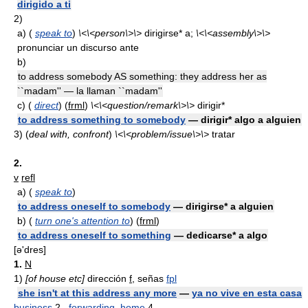
dirigido a ti
2)
a)
(
speak to
)
\<\<person\>\>
dirigirse* a;
\<\<assembly\>\>
pronunciar un discurso ante
b)
to address somebody AS something: they address her as
``madam'' — la llaman ``madam''
c)
(
direct
) (
frml
)
\<\<question/remark\>\>
dirigir*
to address something to somebody
— dirigir* algo a alguien
3)
(
deal with, confront
)
\<\<problem/issue\>\>
tratar
2.
v
refl
a)
(
speak to
)
to address oneself to somebody
— dirigirse* a alguien
b)
(
turn one's attention to
) (
frml
)
to address oneself to something
— dedicarse* a algo
[ǝ'dres]
1.
N
1)
[of house etc]
dirección
f
, señas
fpl
she isn't at this address any more
—
ya no vive en esta casa
business
2.,
forwarding
,
home
4.