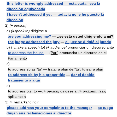
this letter is wrongly addressed
—
esta carta lleva la
dirección equivocada
I haven't addressed it yet
—
todavía no le he puesto la
dirección
2)
[+ person]
a)
(=speak to)
dirigirse a
are you addressing me?
— ¿se está usted dirigiendo a mí?
the judge addressed the jury
—
el juez se dirigió al jurado
b)
(=make a speech to)
[+ audience]
pronunciar un discurso ante
to address the House
— (
Parl
) pronunciar un discurso en el
Parlamento
c)
to address sb as "tú" — tratar a algn de "tú", tutear a algn
to address sb by his proper title
—
dar el debido
tratamiento a algn
d)
to address o.s. to —
[+ person]
dirigirse a;
[+ problem, task]
aplicarse a
3)
[+ remarks]
dirigir
please address your complaints to the manager
—
se ruega
dirijan sus reclamaciones al director