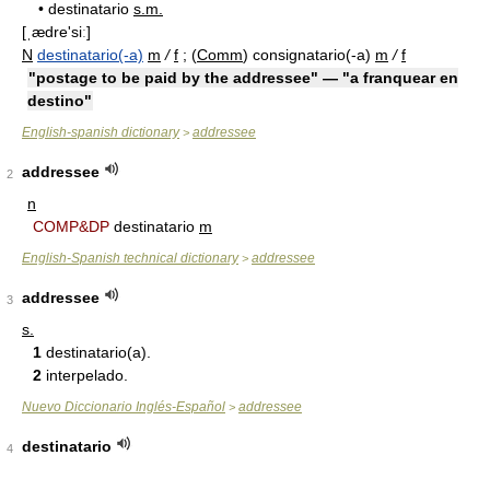
•
destinatario
s.m.
[ˌædre'siː]
N
destinatario(-a)
m
/
f
; (
Comm
) consignatario(-a)
m
/
f
"postage to be paid by the addressee" — "a franquear en
destino"
English-spanish dictionary
addressee
>
addressee
2
n
COMP&DP
destinatario
m
English-Spanish technical dictionary
addressee
>
addressee
3
s.
1
destinatario(a).
2
interpelado.
Nuevo Diccionario Inglés-Español
addressee
>
destinatario
4