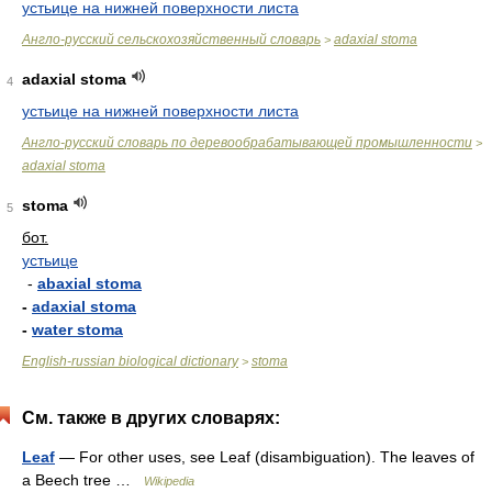
устьице на нижней поверхности листа
Англо-русский сельскохозяйственный словарь
adaxial stoma
>
adaxial stoma
4
устьице на нижней поверхности листа
Англо-русский словарь по деревообрабатывающей промышленности
>
adaxial stoma
stoma
5
бот.
устьице
-
abaxial stoma
-
adaxial stoma
-
water stoma
English-russian biological dictionary
stoma
>
См. также в других словарях:
Leaf
— For other uses, see Leaf (disambiguation). The leaves of
a Beech tree …
Wikipedia