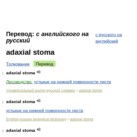
Перевод:
с английского на
с русского на
русский
английский
adaxial stoma
Толкование
Перевод
adaxial stoma
1
Лесоводство:
устьице на нижней поверхности листа
Универсальный англо-русский словарь
adaxial stoma
>
adaxial stoma
2
устьице на нижней поверхности листа
English-russian biological dictionary
adaxial stoma
>
adaxial stoma
3