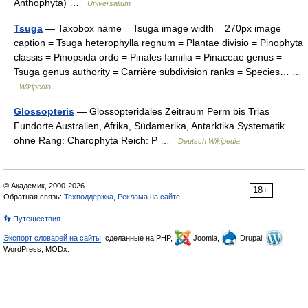
Anthophyta) …
Universalium
Tsuga
— Taxobox name = Tsuga image width = 270px image
caption = Tsuga heterophylla regnum = Plantae divisio = Pinophyta
classis = Pinopsida ordo = Pinales familia = Pinaceae genus =
Tsuga genus authority = Carrière subdivision ranks = Species… …
Wikipedia
Glossopteris
— Glossopteridales Zeitraum Perm bis Trias
Fundorte Australien, Afrika, Südamerika, Antarktika Systematik
ohne Rang: Charophyta Reich: P …
Deutsch Wikipedia
© Академик, 2000-2026
18+
Обратная связь:
Техподдержка
,
Реклама на сайте
👣 Путешествия
Экспорт словарей на сайты
, сделанные на PHP,
Joomla,
Drupal,
WordPress, MODx.