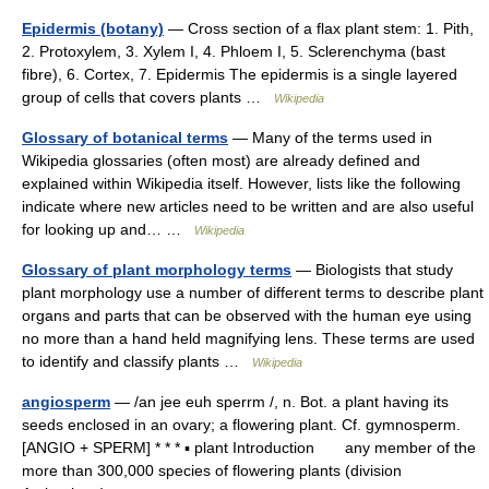
Epidermis (botany)
— Cross section of a flax plant stem: 1. Pith,
2. Protoxylem, 3. Xylem I, 4. Phloem I, 5. Sclerenchyma (bast
fibre), 6. Cortex, 7. Epidermis The epidermis is a single layered
group of cells that covers plants …
Wikipedia
Glossary of botanical terms
— Many of the terms used in
Wikipedia glossaries (often most) are already defined and
explained within Wikipedia itself. However, lists like the following
indicate where new articles need to be written and are also useful
for looking up and… …
Wikipedia
Glossary of plant morphology terms
— Biologists that study
plant morphology use a number of different terms to describe plant
organs and parts that can be observed with the human eye using
no more than a hand held magnifying lens. These terms are used
to identify and classify plants …
Wikipedia
angiosperm
— /an jee euh sperrm /, n. Bot. a plant having its
seeds enclosed in an ovary; a flowering plant. Cf. gymnosperm.
[ANGIO + SPERM] * * * ▪ plant Introduction any member of the
more than 300,000 species of flowering plants (division