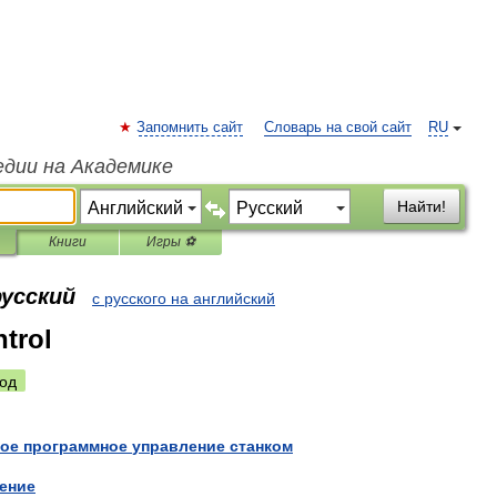
Запомнить сайт
Словарь на свой сайт
RU
едии на Академике
Найти!
Книги
Игры ⚽
русский
с русского на английский
ntrol
од
ое
программное
управление
станком
ение