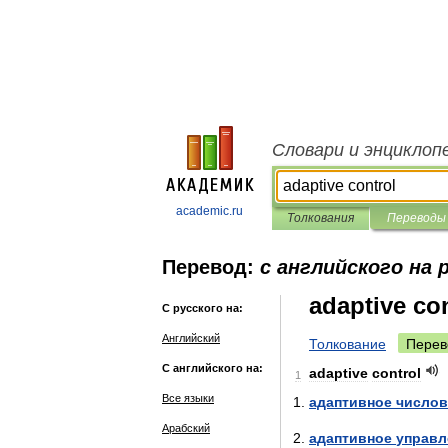
Словари и энциклоп
academic.ru
Толкования
Переводы
Перевод:
с английского на 
adaptive co
С русского на:
Английский
Толкование
Перев
С английского на:
adaptive
control
1
Все языки
адаптивное
числов
Арабский
адаптивное
управл