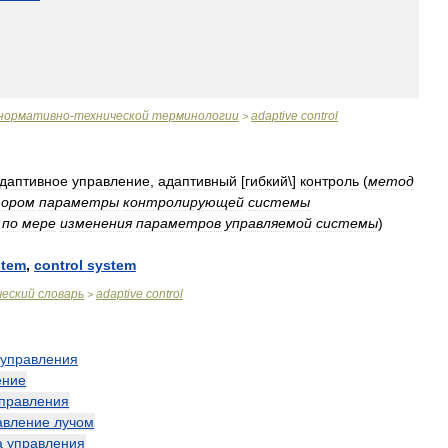
нормативно
-
технической
терминологии
adaptive
control
>
даптивное
управление
,
адаптивный
[
гибкий
\]
контроль
(
метод
тором
параметры
контролирующей
системы
по
мере
изменения
параметров
управляемой
системы
)
stem
,
control
system
ческий
словарь
adaptive
control
>
управления
ение
правления
авление
лучом
а
управления