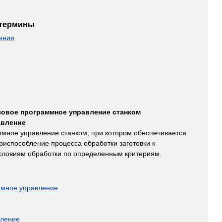
термины
ения
ловое
программное
управление
станком
авление
ммное
управление
станком
,
при
котором
обеспечивается
риспособление
процесса
обработки
заготовки
к
словиям
обработки
по
определенным
критериям
.
ммное
управление
вление