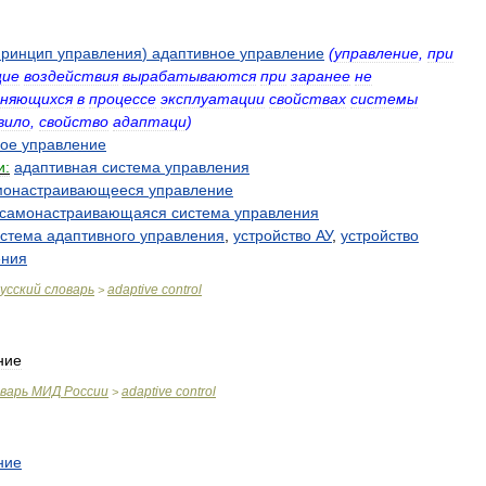
принцип
управления
)
адаптивное
управление
(
управление
,
при
щие
воздействия
вырабатываются
при
заранее
не
еняющихся
в
процессе
эксплуатации
свойствах
системы
вило
,
свойство
адаптаци
)
ное
управление
и:
адаптивная
система
управления
монастраивающееся
управление
самонастраивающаяся
система
управления
истема
адаптивного
управления
,
устройство
АУ
,
устройство
ения
усский
словарь
adaptive
control
>
ние
варь
МИД
России
adaptive
control
>
ние