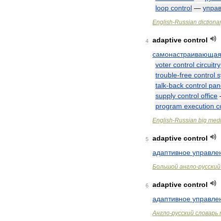
loop
control
—
упра
English
-
Russian
dictiona
adaptive
control
4
самонастраивающая
voter
control
circuitry
trouble
-
free
control
s
talk
-
back
control
pan
supply
control
office
program
execution
c
English
-
Russian
big
medi
adaptive
control
5
адаптивное
управле
Большой
англо
-
русский
adaptive
control
6
адаптивное
управле
Англо
-
русский
словарь