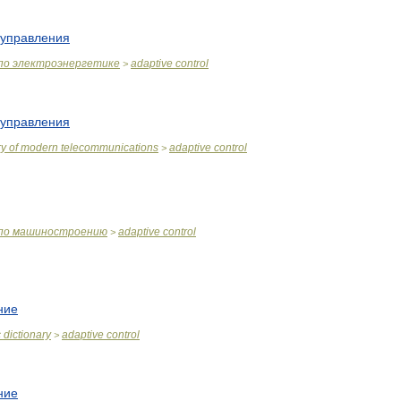
управления
по
электроэнергетике
adaptive
control
>
управления
ry
of
modern
telecommunications
adaptive
control
>
по
машиностроению
adaptive
control
>
ние
c
dictionary
adaptive
control
>
ние