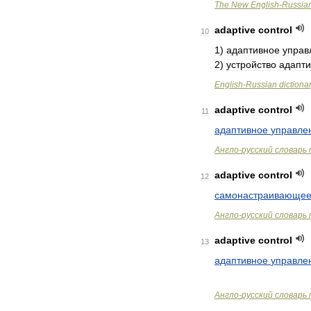
The
New
English
-
Russia
adaptive
control
10
1
)
адаптивное
управ
2
)
устройство
адапти
English
-
Russian
dictiona
adaptive
control
11
адаптивное
управле
Англо
-
русский
словарь
adaptive
control
12
самонастраивающее
Англо
-
русский
словарь
adaptive
control
13
адаптивное
управле
Англо
-
русский
словарь