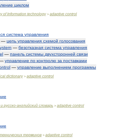
вление
циклом
ry
of
Information
technology
adaptive
control
>
ся
система
управления
—
цепь
управления
схемой
голосования
ystem
—
безотказная
система
управления
el
—
панель
системы
двухсторонней
связи
—
управление
по
контролю
за
поставками
ontrol
—
управление
выполнением
программы
cal
dictionary
adaptive
control
>
ние
и
русско
-
английский
словарь
adaptive
control
>
ние
технических
терминов
adaptive
control
>