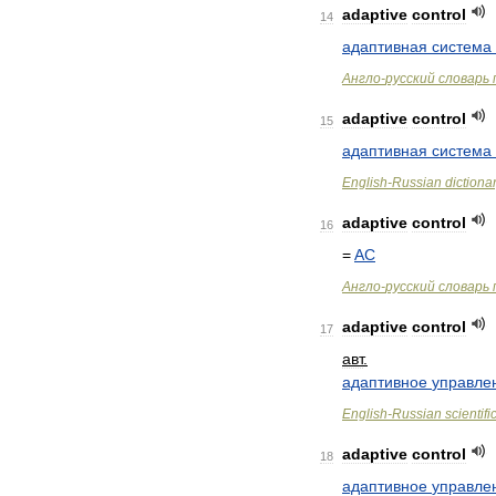
adaptive
control
14
адаптивная
система
Англо
-
русский
словарь
adaptive
control
15
адаптивная
система
English
-
Russian
dictiona
adaptive
control
16
=
AC
Англо
-
русский
словарь
adaptive
control
17
авт
.
адаптивное
управле
English
-
Russian
scientifi
adaptive
control
18
адаптивное
управле