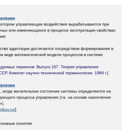
авление
котором
управляющие
воздействия
вырабатываются
при
тных
или
изменяющихся
в
процессе
эксплуатации
свойствах
ния
.
ство
адаптации
достигается
посредством
формирования
в
ом
виде
математической
модели
процессов
в
системе
ндуемых
терминов
.
Выпуск
107
.
Теория
управления
.
ССР
.
Комитет
научно
-
технической
терминологии
.
1984
г
.]
авление
е
,
когда
желательное
состояние
системы
определяется
на
вующего
процесса
управления
(
т
.
е
.
на
основе
накопления
»).
nikov
.
ru
/
]
сновные
понятия