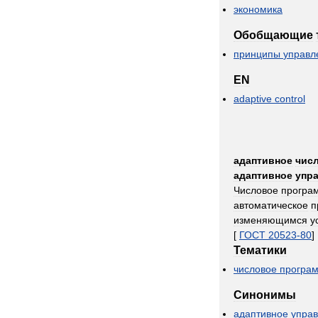
экономика
Обобщающие
принципы
управл
EN
adaptive
control
адаптивное
чис
адаптивное
упр
Числовое
програ
автоматическое
п
изменяющимся
у
[
ГОСТ
20523
-
80
]
Тематики
числовое
програ
Синонимы
адаптивное
упра