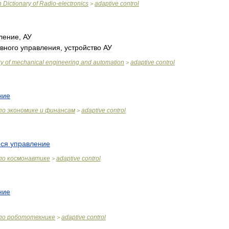
n
Dictionary
of
Radio
-
electronics
adaptive
control
>
ление
,
АУ
вного
управления
,
устройство
АУ
ry
of
mechanical
engineering
and
automation
adaptive
control
>
ние
по
экономике
и
финансам
adaptive
control
>
ся
управление
по
космонавтике
adaptive
control
>
ние
по
робототехнике
adaptive
control
>