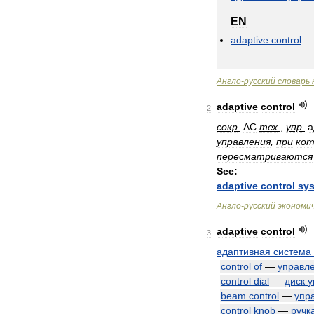
EN
adaptive
control
Англо
-
русский
словарь
adaptive
control
2
сокр
.
AC
тех
.
,
упр
.
а
управления
,
при
ко
пересматриваются
See:
adaptive
control
sy
Англо
-
русский
экономи
adaptive
control
3
адаптивная
система
control
of
—
управл
control
dial
—
диск
у
beam
control
—
упр
control
knob
—
ручк