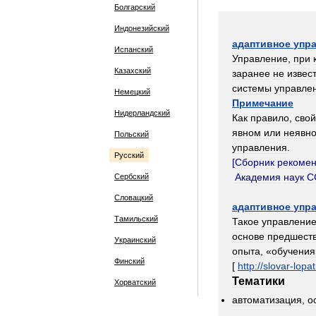
Болгарский
Индонезийский
адаптивное
упр
Испанский
Управление
,
при
Казахский
заранее
не
извес
системы
управле
Немецкий
Примечание
Нидерландский
Как
правило
,
свой
явном
или
неявн
Польский
управления
.
Русский
[
Сборник
рекоме
Академия
наук
С
Сербский
Словацкий
адаптивное
упр
Тамильский
Такое
управлени
основе
предшест
Украинский
опыта
, «
обучения
Финский
[
http:
//
slovar
-
lopat
Тематики
Хорватский
автоматизация
,
о