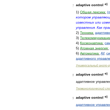
adaptive
control
7
1
)
Общая
лексика:
(
котором
управляю
известных
или
изм
управления
.
Как
пра
2
)
Техника:
адаптив
3
)
Телекоммуникаци
4
)
Космонавтика:
са
5
)
Атомная
энергия:
6
)
Автоматика:
АУ
,
с
адаптивного
управл
Универсальный
англо
-
р
adaptive
control
8
адаптивное
управле
Терминологический
сло
adaptive
control
9
адаптивное
управле