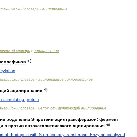
итехнический
словарь
ацилирование
>
нический
словарь
ацилирование
>
лоолефинов
acylation
английский
словарь
ацилирование
циклоолефинов
>
ющий
ацилирование
n
-
stimulating
protein
английский
словарь
белок
,
стимулирующий
ацилирование
>
ие
родопсина
S
-
протеин
-
ацилтрансферазой:
фермент
цию
против
автокаталитического
ацилирования
on
of
rhodopsin
with
S
-
protein
acyltransferase:
Enzyme
catalyzed