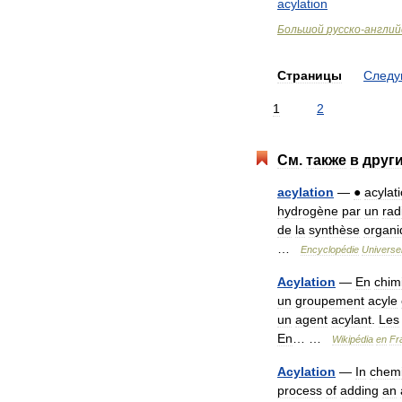
acylation
Большой
русско
-
англий
Страницы
След
1
2
См
.
также
в
друг
acylation
—
●
acylat
hydrogène
par
un
rad
de
la
synthèse
organi
…
Encyclopédie
Universel
Acylation
—
En
chim
un
groupement
acyle
un
agent
acylant
.
Les
En
… …
Wikipédia
en
Fr
Acylation
—
In
chemi
process
of
adding
an