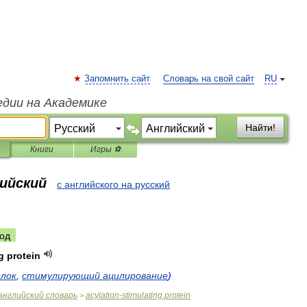
Запомнить сайт
Словарь на свой сайт
RU
едии на Академике
Найти!
Книги
Игры ⚽
лийский
с английского на русский
од
g
protein
елок
,
стимулирующий
ацилирование
)
английский
словарь
acylation
-
stimulating
protein
>