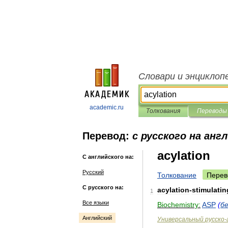
Словари и энциклоп
academic.ru
Толкования
Переводы
Перевод:
с русского на анг
acylation
С английского на:
Русский
Толкование
Перев
С русского на:
acylation
-
stimulatin
1
Все языки
Biochemistry:
ASP
(
б
Английский
Универсальный
русско
-