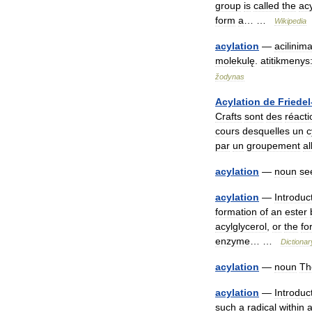
group
is
called
the
acy
form
a
… …
Wikipedia
acylation
—
acilinim
molekulę
.
atitikmenys
žodynas
Acylation
de
Friedel
Crafts
sont
des
réacti
cours
desquelles
un
c
par
un
groupement
al
acylation
—
noun
se
acylation
—
Introduc
formation
of
an
ester
acylglycerol
,
or
the
fo
enzyme
… …
Dictionar
acylation
—
noun
Th
acylation
—
Introduc
such
a
radical
within