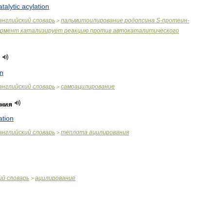
talytic
acylation
английский
словарь
пальмитоилирование
родопсина
S
-
протеин
-
>
рмент
катализирует
реакцию
против
автокаталитического
on
английский
словарь
самоацилирование
>
ния
ation
английский
словарь
теплота
ацилирования
>
ий
словарь
ацилирование
>