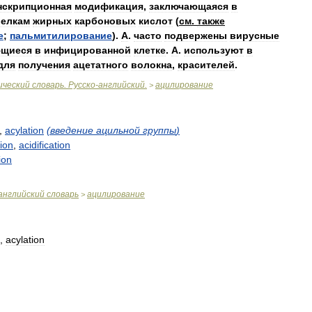
нскрипционная
модификация
,
заключающаяся
в
белкам
жирных
карбоновых
кислот
(
см
.
также
е
;
пальмитилирование
).
А
.
часто
подвержены
вирусные
ющиеся
в
инфицированной
клетке
.
А
.
используют
в
для
получения
ацетатного
волокна
,
красителей
.
ический
словарь
.
Русско
-
английский
.
ацилирование
>
,
acylation
(
введение
ацильной
группы
)
ion
,
acidification
ion
g
английский
словарь
ацилирование
>
,
acylation