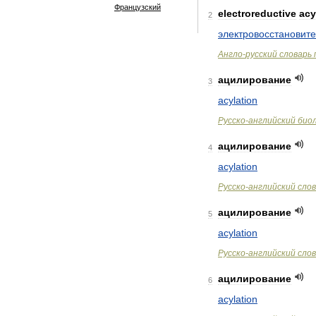
Французский
electroreductive
acy
2
электровосстановит
Англо
-
русский
словарь
ацилирование
3
acylation
Русско
-
английский
био
ацилирование
4
acylation
Русско
-
английский
сло
ацилирование
5
acylation
Русско
-
английский
сло
ацилирование
6
acylation