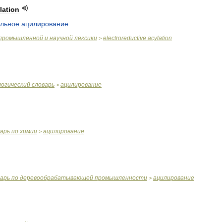
lation
ельное
ацилирование
промышленной
и
научной
лексики
electroreductive
acylation
>
логический
словарь
ацилирование
>
варь
по
химии
ацилирование
>
варь
по
деревообрабатывающей
промышленности
ацилирование
>