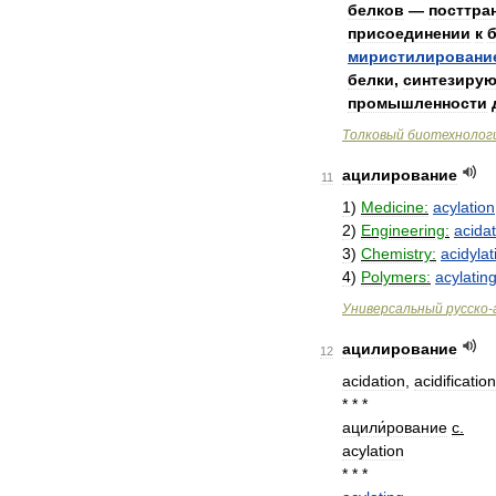
белков
—
посттра
присоединении
к
миристилировани
белки
,
синтезиру
промышленности
Толковый
биотехнолог
ацилирование
11
1
)
Medicine:
acylation
2
)
Engineering:
acidat
3
)
Chemistry:
acidylat
4
)
Polymers:
acylatin
Универсальный
русско
-
ацилирование
12
acidation
,
acidification
* * *
ацили́рование
с
.
acylation
* * *