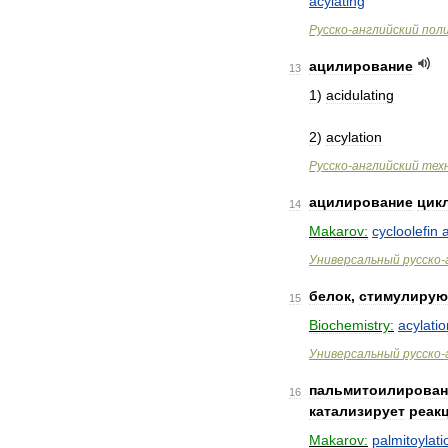
acylating
Русско
-
английский
пол
ацилирование
13
1
)
acidulating
2
)
acylation
Русско
-
английский
тех
ацилирование
цик
14
Makarov:
cycloolefin
Универсальный
русско
-
белок
,
стимулиру
15
Biochemistry:
acylatio
Универсальный
русско
-
пальмитоилирован
16
катализирует
реак
Makarov:
palmitoylati