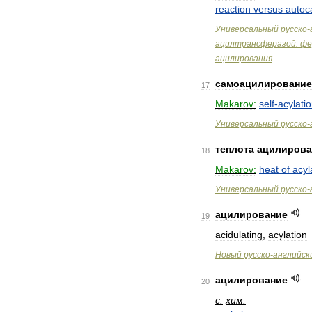
reaction
versus
autoca
Универсальный
русско
-
ацилтрансферазой:
фе
ацилирования
самоацилирование
17
Makarov:
self
-
acylati
Универсальный
русско
-
теплота
ацилирова
18
Makarov:
heat
of
acyl
Универсальный
русско
-
ацилирование
19
acidulating
,
acylation
Новый
русско
-
английск
ацилирование
20
с
.
хим
.