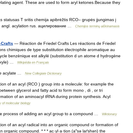
lating
agent
.
These
are
used
to
form
aryl
ketones
.
Because
they
as
statusas
T
sritis
chemija
apibrėžtis
RCO
–
grupės
įjungimas
į
:
angl
.
acylation
rus
.
ацилирование
…
Chemijos
terminų
aiškinamasis
-
Crafts
—
Réaction
de
Friedel
Crafts
Les
réactions
de
Friedel
ons
chimiques
de
type
substitution
électrophile
aromatique
au
ycle
benzènique
est
alkylé
(
substitution
d
un
atome
d
hydrogène
kyle
) …
Wikipédia
en
Français
e
acylate
…
New
Collegiate
Dictionary
tion
of
an
acyl
(
RCO
)
group
into
a
molecule:
for
example
the
between
glycerol
and
fatty
acid
to
form
mono
,
di
,
or
tri
rmation
of
an
aminoacyl
tRNA
during
protein
synthesis
.
Acyl
y
of
molecular
biology
e
process
of
adding
an
acyl
group
to
a
compound
…
Wiktionary
tion
of
an
acyl
radical
into
an
organic
compound
or
formation
of
an
organic
compound
. * * *
ac
·
yl
·
a
·
tion
(
a
″
sə
laґshən
)
the