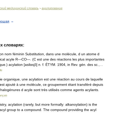
ский
медицинский
словарь
ацилирование
>
ующая
→
их
словарях:
ion
nom
féminin
Substitution
,
dans
une
molécule
,
d
un
atome
d
ical
acyle
R
―
CO
―. (
C
est
une
des
réactions
les
plus
importantes
que
.)
acylation
[
asilɑsjɔ̃
]
n
.
f
.
ÉTYM
.
1904
,
in
Rev
.
gén
.
des
sc
.,…
le
ie
organique
,
une
acylation
est
une
réaction
au
cours
de
laquelle
est
ajouté
à
une
molécule
,
ce
groupement
étant
transféré
depuis
halogénures
d
acyle
sont
très
utilisés
comme
agents
acylants
.
ançais
stry
,
acylation
(
rarely
,
but
more
formally:
alkanoylation
)
is
the
acyl
group
to
a
compound
.
The
compound
providing
the
acyl