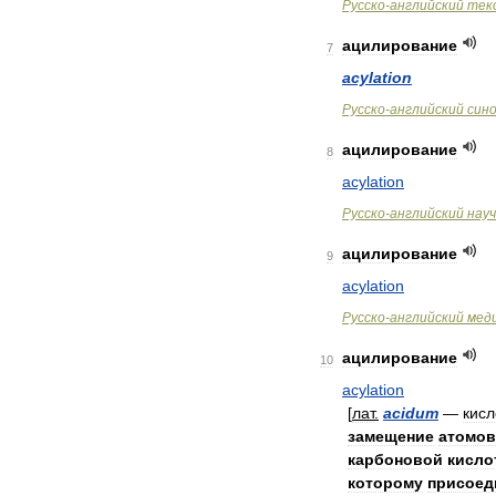
Русско
-
английский
тек
ацилирование
7
acylation
Русско
-
английский
син
ацилирование
8
acylation
Русско
-
английский
нау
ацилирование
9
acylation
Русско
-
английский
мед
ацилирование
10
acylation
[
лат
.
acidum
—
кисл
замещение
атомов
карбоновой
кисло
которому
присоед