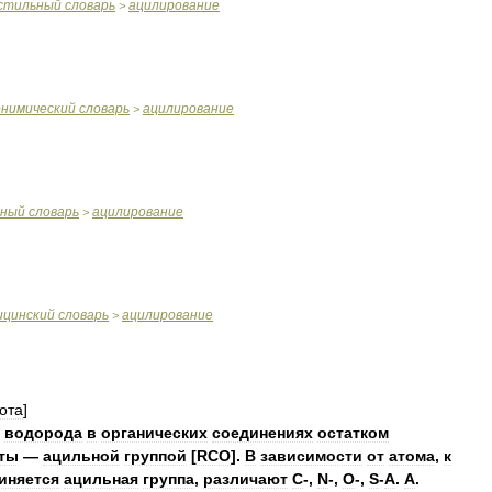
стильный
словарь
ацилирование
>
онимический
словарь
ацилирование
>
чный
словарь
ацилирование
>
ицинский
словарь
ацилирование
>
ота
]
водорода
в
органических
соединениях
остатком
ты
—
ацильной
группой
[
RCO
].
В
зависимости
от
атома
,
к
иняется
ацильная
группа
,
различают
C
-,
N
-,
O
-,
S
-
А
.
А
.