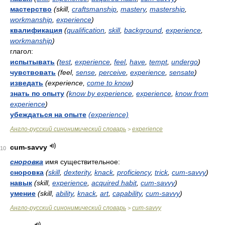
мастерство
(skill,
craftsmanship
,
mastery
,
mastership
,
workmanship
,
experience
)
квалификация
(
qualification
,
skill
,
background
,
experience
,
workmanship
)
глагол:
испытывать
(
test
,
experience
,
feel
,
have
,
tempt
,
undergo
)
чувствовать
(feel,
sense
,
perceive
,
experience
,
sensate
)
изведать
(experience,
come to know
)
знать по опыту
(
know by experience
,
experience
,
know from
experience
)
убеждаться на опыте
(experience)
Англо-русский синонимический словарь
experience
>
cum-savvy
10
сноровка
имя существительное:
сноровка
(
skill
,
dexterity
,
knack
,
proficiency
,
trick
,
cum-savvy
)
навык
(skill,
experience
,
acquired habit
,
cum-savvy
)
умение
(skill,
ability
,
knack
,
art
,
capability
,
cum-savvy
)
Англо-русский синонимический словарь
cum-savvy
>