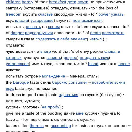
children
barely
*d their
breakfast
дети
почти
не прикоснулись к
завтраку (устаревшее) отведать, откушать - to * the joys of
freedom
вкусить
счастье
свободной жизни - to *
power
узнать
вкус
власти
(
устаревшее
) вкусить,
познакомиться
;
испытать,
познать
на
своем
опыте - to fame вкусить славы - to *
of
danger
подвергнуться
опасности - to * of
death
посмотреть
смерти в глаза
содержать в себе
элемент
(
чего-л
.) ;
отдавать;
чувствоваться - a
sharp
word that *s of envy резкие
слова
,
в
которых
чувствуется
зависть
(
редкое
)
придавать вкус
(
устаревшее
) иметь вкус, склонность > to *
blood
испытать
новое
чувство;
испытать острое
наслаждение
~ манера, стиль;
the
Baroque
taste стиль
барокко
consumer
~
потребительский
вкус
taste вкус, понимание;
to dress in good (bad) taste
одеваться
со вкусом (безвкусно) ~
немного, чуточка;
кусочек, глоточек (
на пробу
) ;
give me a taste of the pudding дайте
мне
кусочек пудинга to
have a ~ for music иметь склонность к музыке;
tastes differ,
there is
no
accounting
for tastes о вкусах не спорят ~
представление;