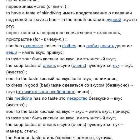
первое знакомство (с чем-л.) ;
to have a taste of skindiving иметь представление о плавании
под водой to leave a bad ~ in the mouth оставить
дурной
вкус во
рту;
перен. оставить неприятное впечатление ~ склонность,
пристрастие (for - к чему-л.) ;
she has
expensive
tastes in
clothes
она
любит
носить
дорогие
вещи
~ иметь вкус, привкус;
to taste sour быть кислым на вкус, иметь кислый вкус;
the soup tastes of
onions
в супе (
очень
) чувствуется
лук
~ вкус
(чувство) ;
sour to the taste кислый на вкус taste вкус, понимание;
to dress in good (bad) taste одеваться со вкусом (безвкусно) ~
вкус (
отличительная особенность
пищи) ;
this
medicine
has no taste это
лекарство
безвкусно ~ вкус
(чувство) ;
sour to the taste кислый на вкус ~ вкус ~ иметь вкус, привкус;
to taste sour быть кислым на вкус, иметь кислый вкус;
the soup tastes of onions в супе (очень) чувствуется лук ~
манера, стиль;
the Baroque taste стиль барокко ~ немного, чуточка;