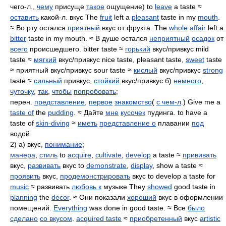
чего-л.,
чему
присуще
такое
ощущение) to
leave
a taste ≈
оставить
какой-л. вкус The
fruit
left a
pleasant
taste in my
mouth
.
≈ Во рту остался
приятный
вкус от фрукта. The
whole
affair
left a
bitter
taste in my mouth. ≈ В душе остался
неприятный
осадок
от
всего
происшедшего. bitter taste ≈
горький
вкус/привкус mild
taste ≈
мягкий
вкус/привкус nice taste, pleasant taste,
sweet
taste
≈ приятный вкус/привкус sour taste ≈
кислый
вкус/привкус
strong
taste ≈
сильный
привкус,
стойкий
вкус/привкус б)
немного
,
чуточку
,
так
,
чтобы
попробовать
;
перен.
представление
,
первое
знакомство
(
с чем-л
.) Give me a
taste of
the
pudding
. ≈ Дайте
мне
кусочек
пудинга. to have a
taste of
skin-diving
≈
иметь
представление о
плавании
под
водой
2) а) вкус,
понимание
;
манера
,
стиль
to
acquire
,
cultivate
,
develop
a taste ≈
прививать
вкус,
развивать
вкус to
demonstrate
,
display
, show a taste ≈
проявить
вкус,
продемонстрировать
вкус to develop a taste for
music
≈ развивать
любовь к
музыке They
showed
good taste in
planning
the
decor
. ≈ Они показали
хороший
вкус в оформлении
помещений.
Everything
was done in good taste. ≈ Все
было
сделано
со вкусом
.
acquired taste
≈
приобретенный
вкус
artistic