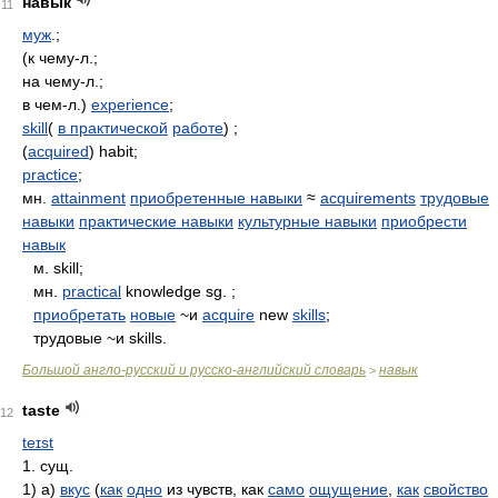
навык
11
муж
.;
(к чему-л.;
на чему-л.;
в чем-л.)
experience
;
skill
(
в практической
работе
) ;
(
acquired
) habit;
practice
;
мн.
attainment
приобретенные навыки
≈
acquirements
трудовые
навыки
практические навыки
культурные навыки
приобрести
навык
м. skill;
мн.
practical
knowledge sg. ;
приобретать
новые
~и
acquire
new
skills
;
трудовые ~и skills.
Большой англо-русский и русско-английский словарь
навык
>
taste
12
teɪst
1. сущ.
1) а)
вкус
(
как
одно
из чувств, как
само
ощущение
,
как
свойство