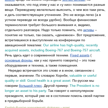
оказывается, что под этим у нас и «у них» понимаются разные
вещи. Переводчику желательно выяснить, о чем все-таки речь,
и дать соответствующее уточнение. Это не всегда легко (а в
устном переводе не всегда удобно). Вообще финансовая
терминология требует большого внимания и, видимо,
отдельного разговора. Надо только помнить, что
активы
–
понятие не только, так сказать, «денежное». Вот предложение,
встретившееся в выступлении на конференции по
авиационной тематике:
Our airline has high-quality, recently
acquired assets, including Boeing-767 and Boeing-757 aircraft.
Речь здесь идет о современной технике.
Fixed assets
(
основные фонды
, как у нас принято говорить) – это тоже
оборудование и техника, а также помещения.
••
Нередко встречается это слово и в ином, связанном с
первым, значении. По словарю Хорнби,
valuable or useful
quality or skill: Good health is a great asset.
По-русски мы
говорим
большой плюс
. Другой пример:
The President is no
longer an asset to his party.
Так говорят о непопулярном
президенте, который уже не в состоянии помочь своей партии
в предвыборной борьбе.
English-Russian nonsystematic dictionary
asset
>