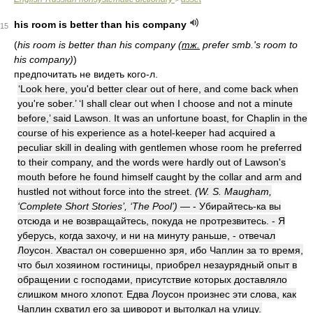
his room is better than his company
15
(
his room is better than his company (
тж.
prefer smb.'s room to
his company)
)
предпочитать не видеть кого-л.
‘Look here, you'd better clear out of here, and come back when
you're sober.’ ‘I shall clear out when I choose and not a minute
before,’ said Lawson. It was an unfortune boast, for Chaplin in the
course of his experience as a hotel-keeper had acquired a
peculiar skill in dealing with gentlemen whose room he preferred
to their company, and the words were hardly out of Lawson's
mouth before he found himself caught by the collar and arm and
hustled not without force into the street.
(W. S. Maugham,
‘Complete Short Stories’, ‘The Pool’)
— - Убирайтесь-ка вы
отсюда и не возвращайтесь, покуда не протрезвитесь. - Я
уберусь, когда захочу, и ни на минуту раньше, - отвечал
Лоусон. Хвастал он совершенно зря, ибо Чаплин за то время,
что был хозяином гостиницы, приобрел незаурядный опыт в
обращении с господами, присутствие которых доставляло
слишком много хлопот. Едва Лоусон произнес эти слова, как
Чаплин схватил его за шиворот и вытолкал на улицу.