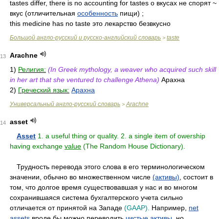
tastes differ, there is no accounting for tastes о вкусах не спорят ~
вкус (отличительная
особенность
пищи) ;
this medicine has no taste это лекарство безвкусно
Большой англо-русский и русско-английский словарь
taste
>
Arachne
13
1)
Религия:
(In Greek mythology, a weaver who acquired such skill
in her art that she ventured to challenge Athena)
Арахна
2)
Греческий язык:
Арахна
Универсальный англо-русский словарь
Arachne
>
asset
14
••
Asset
1. a useful thing or quality. 2. a single item of owership
having exchange
value
(The Random House Dictionary).
••
Трудность перевода этого слова в его терминологическом
значении, обычно во множественном числе
(активы)
, состоит в
том, что долгое время существовавшая у нас и во многом
сохранившаяся система бухгалтерского учета сильно
отличается от принятой на Западе
(GAAP).
Например,
net
assets
вроде бы можно переводить
чистые активы
, но