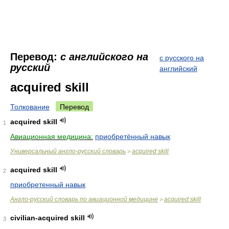
Перевод:
с английского на
с русского на
русский
английский
acquired skill
Толкование
Перевод
acquired skill
1
Авиационная медицина:
приобретённый навык
Универсальный англо-русский словарь
acquired skill
>
acquired skill
2
приобретенный навык
Англо-русский словарь по авиационной медицине
acquired skill
>
civilian-acquired skill
3