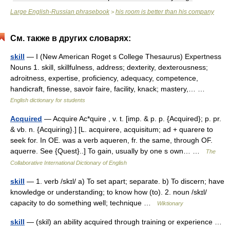
Large English-Russian phrasebook
his room is better than his company
>
См. также в других словарях:
skill
— I (New American Roget s College Thesaurus) Expertness
Nouns 1. skill, skillfulness, address; dexterity, dexterousness;
adroitness, expertise, proficiency, adequacy, competence,
handicraft, finesse, savoir faire, facility, knack; mastery,… …
English dictionary for students
Acquired
— Acquire Ac*quire , v. t. [imp. & p. p. {Acquired}; p. pr.
& vb. n. {Acquiring}.] [L. acquirere, acquisitum; ad + quarere to
seek for. In OE. was a verb aqueren, fr. the same, through OF.
aquerre. See {Quest}..] To gain, usually by one s own… …
The
Collaborative International Dictionary of English
skill
— 1. verb /skɪl/ a) To set apart; separate. b) To discern; have
knowledge or understanding; to know how (to). 2. noun /skɪl/
capacity to do something well; technique …
Wiktionary
skill
— (skil) an ability acquired through training or experience …