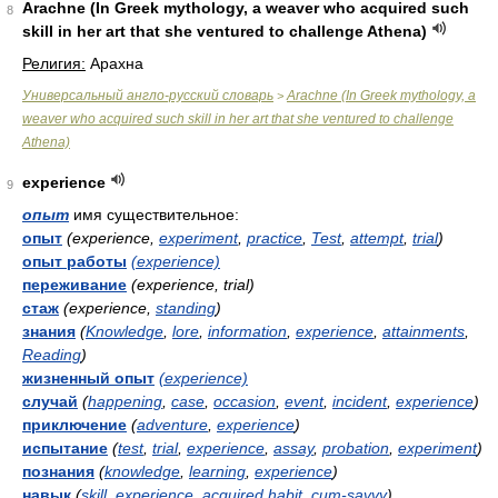
Arachne (In Greek mythology, a weaver who acquired such
8
skill in her art that she ventured to challenge Athena)
Религия:
Арахна
Универсальный англо-русский словарь
Arachne (In Greek mythology, a
>
weaver who acquired such skill in her art that she ventured to challenge
Athena)
experience
9
опыт
имя существительное:
опыт
(experience,
experiment
,
practice
,
Test
,
attempt
,
trial
)
опыт работы
(experience)
переживание
(experience, trial)
стаж
(experience,
standing
)
знания
(
Knowledge
,
lore
,
information
,
experience
,
attainments
,
Reading
)
жизненный опыт
(experience)
случай
(
happening
,
case
,
occasion
,
event
,
incident
,
experience
)
приключение
(
adventure
,
experience
)
испытание
(
test
,
trial
,
experience
,
assay
,
probation
,
experiment
)
познания
(
knowledge
,
learning
,
experience
)
навык
(
skill
,
experience
,
acquired habit
,
cum-savvy
)