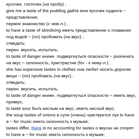
кусочек, глоточек (на пробу) ;
give me a taste of the pudding дайте мне кусочек пудинга ~
представление;
первое знакомство (с чем-л.) ;
to have a taste of skindiving иметь представление о плавании
под водой ~ (по) пробовать (на вкус) ;
отведать;
перен. вкусить, испытать;
to taste of danger книжн. подвергнуться опасности ~ различать
на вкус ~ склонность, пристрастие (for - к чему-л.) ;
she has expensive tastes in clothes она любит носить дорогие
вещи ~ (по) пробовать (на вкус) ;
отведать;
перен. вкусить, испытать;
to taste of danger книжн. подвергнуться опасности ~ иметь вкус,
привкус;
to taste sour быть кислым на вкус, иметь кислый вкус;
the soup tastes of onions в супе (очень) чувствуется лук to have
a ~ for music иметь склонность к музыке;
tastes differ,
there
is no accounting for tastes о вкусах не спорят
to have a ~ for music иметь склонность к музыке;