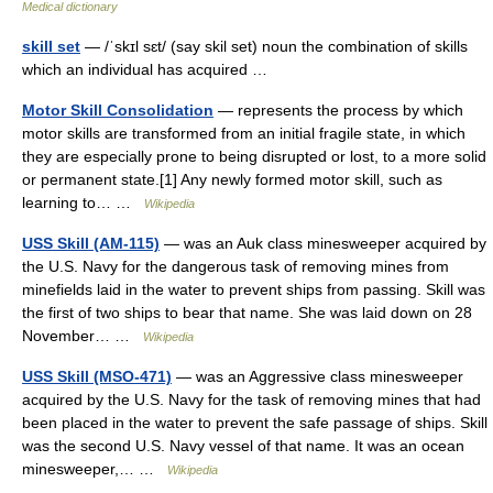
Medical dictionary
skill set
— /ˈskɪl sɛt/ (say skil set) noun the combination of skills
which an individual has acquired …
Motor Skill Consolidation
— represents the process by which
motor skills are transformed from an initial fragile state, in which
they are especially prone to being disrupted or lost, to a more solid
or permanent state.[1] Any newly formed motor skill, such as
learning to… …
Wikipedia
USS Skill (AM-115)
— was an Auk class minesweeper acquired by
the U.S. Navy for the dangerous task of removing mines from
minefields laid in the water to prevent ships from passing. Skill was
the first of two ships to bear that name. She was laid down on 28
November… …
Wikipedia
USS Skill (MSO-471)
— was an Aggressive class minesweeper
acquired by the U.S. Navy for the task of removing mines that had
been placed in the water to prevent the safe passage of ships. Skill
was the second U.S. Navy vessel of that name. It was an ocean
minesweeper,… …
Wikipedia