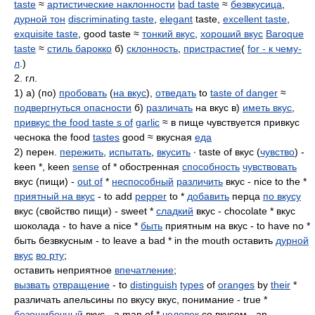
taste
≈
артистические наклонности
bad taste
≈
безвкусица
,
дурной тон
discriminating taste
,
elegant
taste,
excellent taste
,
exquisite taste
, good taste ≈
тонкий вкус
,
хороший вкус
Baroque
taste
≈
стиль барокко
б)
склонность
,
пристрастие
(
for - к чему-
л
.)
2. гл.
1) а) (по)
пробовать
(
на вкус
),
отведать
to
taste of danger
≈
подвергнуться опасности
б)
различать
на вкус в)
иметь вкус
,
привкус the food taste s of
garlic
≈ в пище чувствуется привкус
чеснока the food
tastes
good ≈ вкусная
еда
2) перен.
пережить
,
испытать
,
вкусить
∙ taste of вкус (
чувство
) -
keen *, keen
sense
of * обостренная
способность
чувствовать
вкус (пищи) -
out of
*
неспособный
различить
вкус - nice to the *
приятный на вкус
- to add
pepper
to *
добавить
перца
по вкусу
вкус (свойство пищи) - sweet *
сладкий
вкус - сhocolate * вкус
шоколада - to have a nice *
быть
приятным на вкус - to have no *
быть безвкусным - to leave a bad * in the mouth оставить
дурной
вкус
во рту
;
оставить неприятное
впечатление
;
вызвать
отвращение
- to
distinguish
types
of
oranges
by
their
*
различать апельсины по вкусу вкус, понимание - true *
безошибочный
вкус - a man of *
человек
со вкусом - an