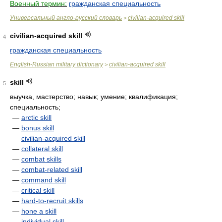
Военный термин:
гражданская специальность
Универсальный англо-русский словарь
civilian-acquired skill
>
civilian-acquired skill
4
гражданская специальность
English-Russian military dictionary
civilian-acquired skill
>
skill
5
выучка, мастерство; навык; умение; квалификация;
специальность;
—
arctic skill
—
bonus skill
—
civilian-acquired skill
—
collateral skill
—
combat skills
—
combat-related skill
—
command skill
—
critical skill
—
hard-to-recruit skills
—
hone a skill
—
individual skill