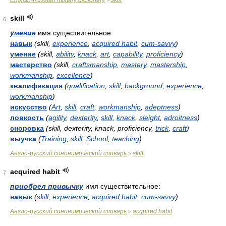
English-Russian military dictionary
skill
>
skill
6
умение
имя существительное:
навык
(skill,
experience
,
acquired habit
,
cum-savvy
)
умение
(skill,
ability
,
knack
,
art
,
capability
,
proficiency
)
мастерство
(skill,
craftsmanship
,
mastery
,
mastership
,
workmanship
,
excellence
)
квалификация
(
qualification
,
skill
,
background
,
experience
,
workmanship
)
искусство
(
Art
,
skill
,
craft
,
workmanship
,
adeptness
)
ловкость
(
agility
,
dexterity
,
skill
,
knack
,
sleight
,
adroitness
)
сноровка
(skill, dexterity, knack, proficiency,
trick
,
craft
)
выучка
(
Training
,
skill
,
School
,
teaching
)
Англо-русский синонимический словарь
skill
>
acquired habit
7
приобрел привычку
имя существительное:
навык
(
skill
,
experience
,
acquired habit
,
cum-savvy
)
Англо-русский синонимический словарь
acquired habit
>