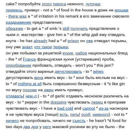
cake? попробуйте
этого
пирога
немного,
чуточка
;
примесь
, привкус - not a * of food in the house в доме не
крошки
-
there was
a * of irritation in his remark в его замечании сквозило
раздражение
представление;
образчик
- to get a * of smb.'s
skill
получить
предствление о
чьем-л. мастерстве - give him a * of the whip дай ему отведать
кнута - he has
already
had a * of
prison
он
уже
отведал тюрьмы,
ону уже
знает
,
что такое
тюрьма
;
он уже побывал за решеткой
кухня
,
набор
национальных блюд
- the * of
France
французская кухня (устаревшее) проба,
опробование
пробовать, отведать - won't you * this jam?
отведайте этого варенья
дегустировать
- to *
wines
дегустировать
вина
иметь вкус - to * sour быть кислым на вкус -
to * of
nothing at all
быть соврешенно безвкусным - it *s like gin
по вкусу
похоже
на
джин
иметь привкус;
отдавать
(
чем-л
.) - to * of garlic отдавать чесноком различать на
вкус - to * pepper in the
dressing
чувствовать
перец
в приправе
чувствовать вкус - I have a
bad cold
and
cannot
*
из-за
насморка
я не чувствую вкуса (пищи)
есть
,
пить
(
особ
.
немного
) - not to *
ничего
не попробовать, ничего не
съесть
- he hasn't *d food for
two days
два
дня
у
него
маковой росинки во рту не было - the