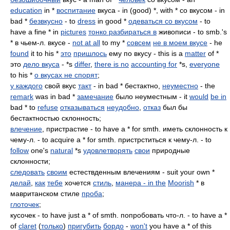
education
in *
воспитание
вкуса - in (good) *, with * со вкусом - in
bad *
безвкусно
- to
dress
in good *
одеваться со вкусом
- to
have a fine * in
pictures
тонко разбираться в
живописи - to smb.'s
* в чьем-л. вкусе -
not at all
to my *
совсем
не в моем вкусе
- he
found
it to his *
это
пришлось
ему по вкусу - this is a
matter
of *
это
дело вкуса
- *s
differ
,
there is no
accounting for
*s,
everyone
to his *
о вкусах не спорят
;
у каждого
свой вкус
такт
- in bad * бестактно,
неуместно
- the
remark
was in bad *
замечание
было неуместным - it
would
be in
bad * to
refuse
отказываться
неудобно
,
отказ
был бы
бестактностью склонность;
влечение
, пристрастие - to have a * for smth. иметь склонность к
чему-л. - to acquire a * for smth. пристрститься к чему-л. - to
follow
one's
natural
*s
удовлетворять
свои
природные
склонности;
следовать
своим
естествденным влечениям - suit your own *
делай
,
как
тебе
хочется
стиль
,
манера - in the
Moorish
* в
мавританском стиле
проба
;
глоточек
;
кусочек - to have just a * of smth. попробовать что-л. - to have a *
of
claret
(
только
)
пригубить
бордо
-
won't
you have a * of this