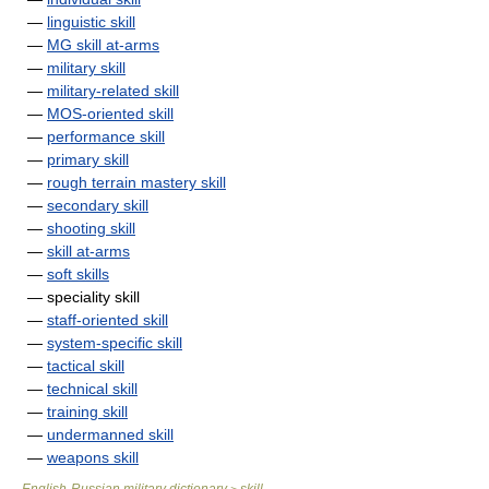
—
linguistic skill
—
MG skill at-arms
—
military skill
—
military-related skill
—
MOS-oriented skill
—
performance skill
—
primary skill
—
rough terrain mastery skill
—
secondary skill
—
shooting skill
—
skill at-arms
—
soft skills
— speciality skill
—
staff-oriented skill
—
system-specific skill
—
tactical skill
—
technical skill
—
training skill
—
undermanned skill
—
weapons skill