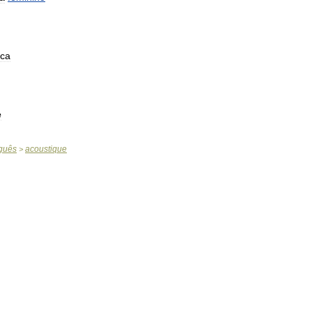
ica
e
guês
acoustique
>