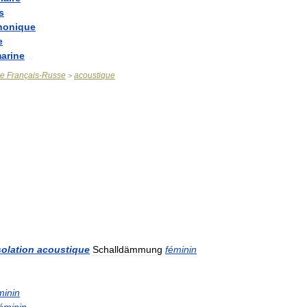
s
honique
e
arine
ue
Français
-
Russe
acoustique
>
solation
acoustique
Schalldämmung
féminin
minin