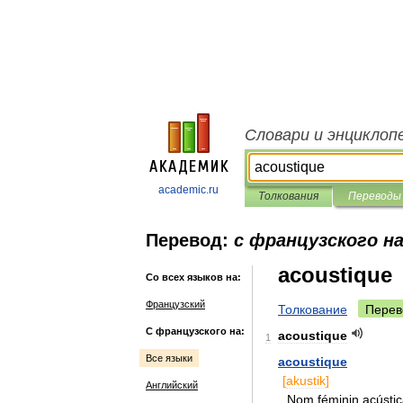
Словари и энциклоп
academic.ru
Толкования
Переводы
Перевод:
с французского на
acoustique
Со всех языков на:
Французский
Толкование
Перев
С французского на:
acoustique
1
Все языки
acoustique
[
akustik
]
Английский
Nom
féminin
acústi