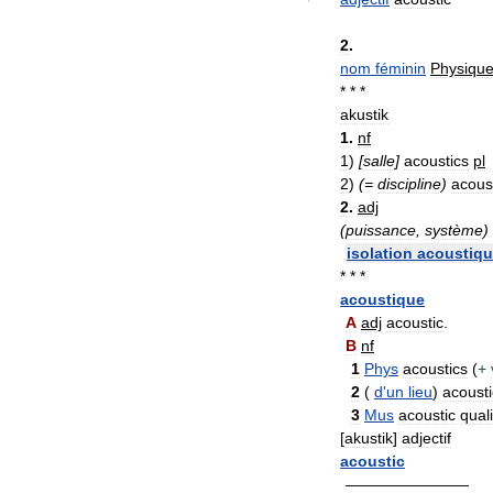
2
.
nom
féminin
Physiqu
* * *
akustik
1
.
nf
1
)
[
salle
]
acoustics
pl
2
)
(=
discipline
)
acous
2
.
adj
(
puissance
,
système
)
isolation
acoustiq
* * *
acoustique
A
adj
acoustic
.
B
nf
1
Phys
acoustics
(
+
2
(
d
'
un
lieu
)
acousti
3
Mus
acoustic
quali
[
akustik
]
adjectif
acoustic
————————