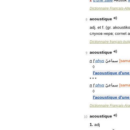
2
d
'
une
salle
Akustik
f
Dictionnaire
Français
-
Al
acoustique
8
adj
.
et
f
. (
gr
.
akoustik
слухов
нерв
;
cornet
a
Dictionnaire
français
-
bul
acoustique
9
n
f
phys
سماعيّ
[
sama
◊
l
'
acoustique
d
'
une
* * *
n
f
phys
سماعيّ
[
sama
◊
l
'
acoustique
d
'
une
Dictionnaire
Français
-
Ar
acoustique
10
1
.
adj