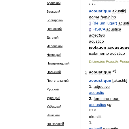
Арабский
* * *
acoustique
akustik
]
Баскский
nome
feminino
Болгарский
1
(
de
um
lugar
)
acúst
2
FÍSICA
acústica
Греческий
adjectivo
Датский
acústico
Испанский
isolation
acoustiqu
isolamento
acústico
Немецкий
Dicionário
Francês
-
Portu
Нидерландский
acoustique
Польский
2
acoustique
[
akustik
]
Португальский
1
.
adjective
Русский
acoustic
Турецкий
2
.
feminine
noun
acoustics
sg
Узбекский
* * *
Чешский
akustik
1
.
Эльзасский
adjectif
acoustic