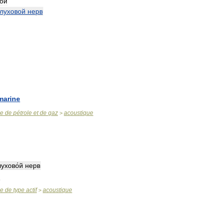
ой
луховой
нерв
marine
se
de
pétrole
et
de
gaz
acoustique
>
лухово́й
нерв
й
se
de
type
actif
acoustique
>