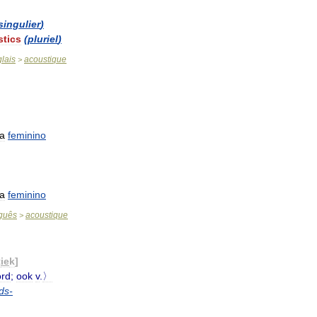
singulier
)
stics
(
pluriel
)
lais
acoustique
>
ca
feminino
ca
feminino
guês
acoustique
>
t
ie
k
]
rd
;
ook
v
.
〉
ids
-