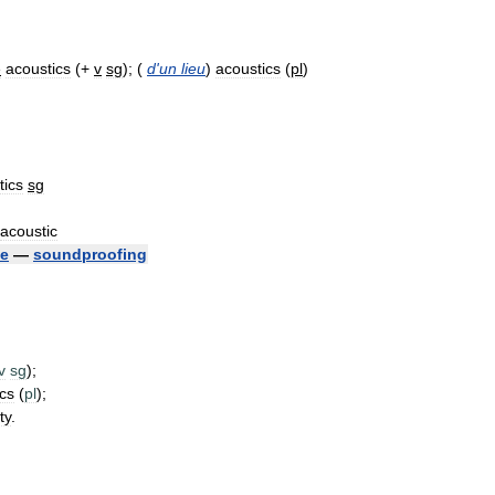
e
acoustics
(+
v
sg
); (
d
'
un
lieu
)
acoustics
(
pl
)
tics
sg
acoustic
ue
—
soundproofing
v
sg
);
cs
(
pl
);
ty
.