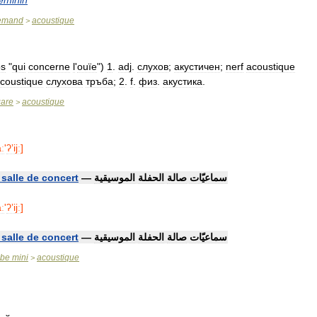
éminin
lemand
acoustique
>
os
"
qui
concerne
l
'
ouïe
")
1
.
adj
.
слухов
;
акустичен
;
nerf
acoustique
coustique
слухова
тръба
;
2
.
f
.
физ
.
акустика
.
gare
acoustique
>
ː
'
ʔʼijː
]
salle
de
concert
—
الموسيقية
الحفلة
صالة
سماعيّات
ː
'
ʔʼijː
]
salle
de
concert
—
الموسيقية
الحفلة
صالة
سماعيّات
abe
mini
acoustique
>