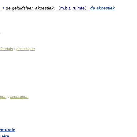
〉
•
de
geluidsleer
,
akoestiek
;
〈m
.
b
.
t
.
ruimte〉
de
akoestiek
-
rlandais
acoustique
>
èque
acoustique
>
ecturale
laire