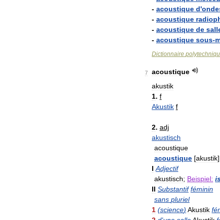
-
acoustique
d
'
onde
-
acoustique
radiop
-
acoustique
de
sall
-
acoustique
sous
-
m
Dictionnaire
polytechniq
acoustique
7
akustik
1
.
f
Akustik
f
2
.
adj
akustisch
acoustique
acoustique
[
akustik
]
I
Adjectif
akustisch
;
Beispiel:
i
II
Substantif
féminin
sans
pluriel
1
(
science
)
Akustik
fé