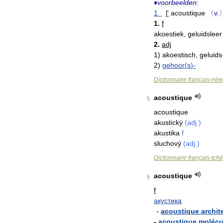
♦
voorbeelden:
1
l
'
acoustique
〈v
.
1
.
f
akoestiek
,
geluidsleer
2
.
adj
1
)
akoestisch
,
geluids
2
)
gehoor
(
s
)-
Dictionnaire
français
-
née
acoustique
5
acoustique
akustický
(
adj
.)
akustika
f
sluchový
(
adj
.)
Dictionnaire
français
-
tch
acoustique
6
f
акустика
-
acoustique
archit
-
acoustique
molécu