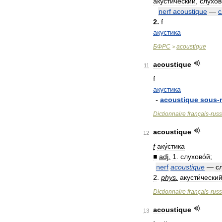
акустический
,
слухов
nerf
acoustique
—
с
2
.
f
акустика
БФРС
acoustique
>
acoustique
11
f
акустика
-
acoustique
sous
-
Dictionnaire
français
-
rus
acoustique
12
f
аку́стика
■
adj
.
1
.
слухово́й
;
nerf
acoustique
—
с
2
.
phys
.
акусти́чески
Dictionnaire
français
-
rus
acoustique
13