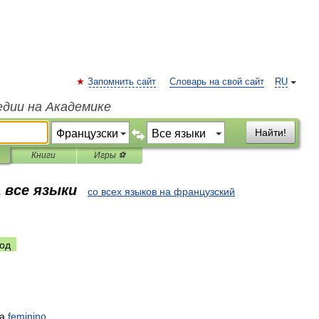
Запомнить сайт
Словарь на свой сайт
RU
едии на Академике
Найти!
Книги
Игры ⚽
 все языки
со всех языков на французский
од
ca
feminino