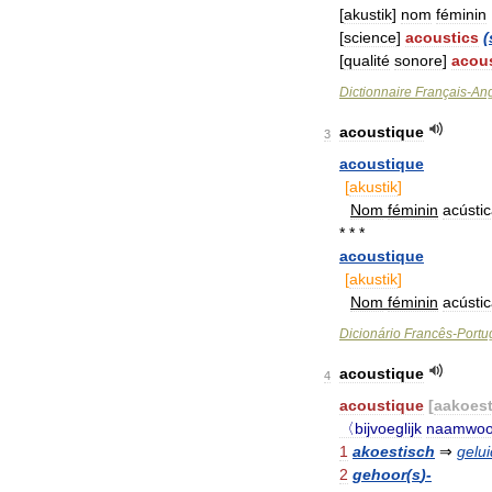
[
akustik
]
nom
féminin
[
science
]
acoustics
(
[
qualité
sonore
]
acou
Dictionnaire
Français
-
Ang
acoustique
3
acoustique
[
akustik
]
Nom
féminin
acústi
* * *
acoustique
[
akustik
]
Nom
féminin
acústi
Dicionário
Francês
-
Portu
acoustique
4
acoustique
[
aakoes
〈bijvoeglijk
naamwoo
1
akoestisch
⇒
gelu
2
gehoor
(
s
)-