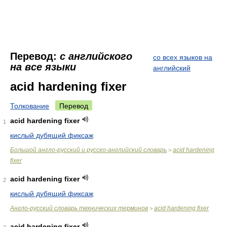
Перевод:
с английского
со всех языков на
на все языки
английский
acid hardening fixer
Толкование
Перевод
acid hardening fixer
1
кислый дубящий фиксаж
Большой англо-русский и русско-английский словарь
acid hardening
>
fixer
acid hardening fixer
2
кислый дубящий фиксаж
Англо-русский словарь технических терминов
acid hardening fixer
>
acid hardening fixer