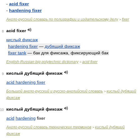
-
acid fixer
-
hardening fixer
Англо-русский словарь по полиграфии и издательскому делу
fixer
>
acid fixer
8
кислый фиксаж
hardening fixer
—
дубящий фиксаж
fixer tank
— бак для фиксажа, фиксирующий бак
English-Russian big polytechnic dictionary
acid fixer
>
кислый дубящий фиксаж
9
acid hardening fixer
Большой англо-русский и русско-английский словарь
кислый дубящий
>
фиксаж
кислый дубящий фиксаж
10
acid
hardening
fixer
Англо-русский словарь технических терминов
кислый дубящий
>
фиксаж