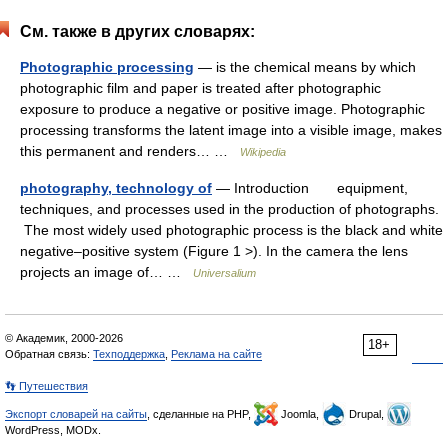
См. также в других словарях:
Photographic processing
— is the chemical means by which
photographic film and paper is treated after photographic
exposure to produce a negative or positive image. Photographic
processing transforms the latent image into a visible image, makes
this permanent and renders… …
Wikipedia
photography, technology of
— Introduction equipment,
techniques, and processes used in the production of photographs.
The most widely used photographic process is the black and white
negative–positive system (Figure 1 >). In the camera the lens
projects an image of… …
Universalium
© Академик, 2000-2026
18+
Обратная связь:
Техподдержка
,
Реклама на сайте
👣 Путешествия
Экспорт словарей на сайты
, сделанные на PHP,
Joomla,
Drupal,
WordPress, MODx.