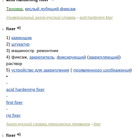
3
Техника:
кислый дубящий фиксаж
Универсальный англо-русский словарь
acid hardening fixer
>
fixer
4
1)
каменщик
2)
штукатур
3)
машиностр. ремонтник
4)
фиксаж,
закрепитель
;
фиксирующий
(
закрепляющий
)
раствор
5)
устройство для закрепления
(
проявленного изображения
)
•
-
acid hardening fixer
-
first fixer
-
rig fixer
Англо-русский словарь технических терминов
fixer
>
fixer
5