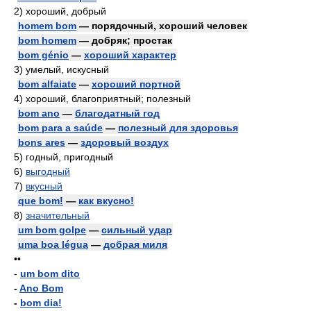
2)
хороший, добрый
homem bom
— порядочный, хороший человек
bom homem
— добряк; простак
bom génio
—
хороший характер
3)
умелый, искусный
bom alfaiate
—
хороший портной
4)
хороший, благоприятный; полезный
bom ano
—
благодатный год
bom para a saúde
—
полезный для здоровья
bons ares
—
здоровый воздух
5)
годный, пригодный
6)
выгодный
7)
вкусный
que bom!
—
как вкусно!
8)
значительный
um bom golpe
—
сильный удар
uma boa légua
—
добрая миля
••
-
um bom dito
-
Ano Bom
-
bom dia!