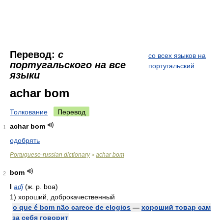
Перевод:
с
со всех языков на
португальского на все
португальский
языки
achar bom
Толкование
Перевод
achar bom
1
одобрять
Portuguese-russian dictionary
achar bom
>
bom
2
I
adj
(ж. р. boa)
1)
хороший, доброкачественный
o que é bom não carece de elogios
—
хороший товар сам
за себя говорит