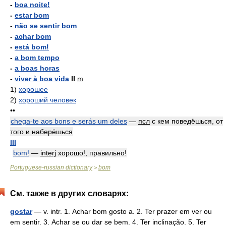
-
boa noite!
-
estar bom
-
não se sentir bom
-
achar bom
-
está bom!
-
a bom tempo
-
a boas horas
-
viver à boa vida
II
m
1)
хорошее
2)
хороший человек
••
chega-te aos bons e serás um deles
—
псл
с кем поведёшься, от
того и наберёшься
III
bom!
—
interj
хорошо!, правильно!
Portuguese-russian dictionary
bom
>
См. также в других словарях:
gostar
— v. intr. 1. Achar bom gosto a. 2. Ter prazer em ver ou
em sentir. 3. Achar se ou dar se bem. 4. Ter inclinação. 5. Ter