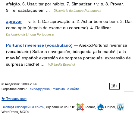
afeição. 6. Usar; ter por hábito. 7. Simpatizar. • v. tr. 8. Provar.
9. Ter satisfação em …
Dicionário da Língua Portuguesa
aprovar
— v. tr. 1. Dar aprovação a. 2. Achar bom ou bem. 3. Dar
como apto (depois de exame ou concurso). 4. Ratificar …
Dicionário da Língua Portuguesa
Portuñol riverense (vocabulario)
— Anexo:Portuñol riverense
(vocabulario) Saltar a navegación, búsqueda ¡a la maula! [ a.la.
maw.la] español: expresión de sorpresa portugués: expressão de
surpresa ¡chiche! …
Wikipedia Español
© Академик, 2000-2026
18+
Обратная связь:
Техподдержка
,
Реклама на сайте
👣 Путешествия
Экспорт словарей на сайты
, сделанные на PHP,
Joomla,
Drupal,
WordPress, MODx.