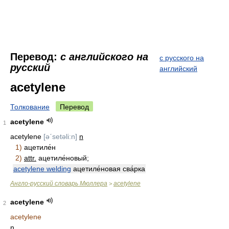
Перевод:
с английского на
с русского на
русский
английский
acetylene
Толкование
Перевод
acetylene
1
acetylene
[əˊsetəli:n]
n
1)
ацетиле́н
2)
attr.
ацетиле́новый;
acetylene welding
ацетиле́новая сва́рка
Англо-русский словарь Мюллера
acetylene
>
acetylene
2
acetylene
n