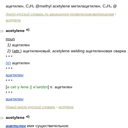
ацетилен, C₂H₂ @methyl acetylene метилацетилен, C₃H₄ @
Англо-русский словарь по авиационно-космическим материалам
>
acetylene
acetylene
18
noun
1)
ацетилен
2)
(
attr.
) ацетиленовый; acetylene welding ацетиленовая сварка
* * *
(n)
ацетилен
* * *
ацетилен
* * *
[
a·cet·y·lene || ə'setɪlɪn
]
n.
ацетилен
* * *
ацетилен
Новый англо-русский словарь
acetylene
>
acetylene
19
ацетилен
имя существительное: