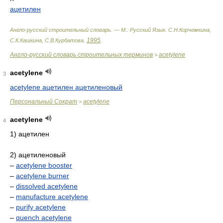
ацетилен
Англо-русский строительный словарь. — М.: Русский Язык
.
С.Н.Корчемкина,
1995
С.К.Кашкина, С.В.Курбатова
.
.
Англо-русский словарь строительных терминов
acetylene
>
acetylene
3
acetylene ацетилен ацетиленовый
Персональный Сократ
acetylene
>
acetylene
4
1) ацетилен
2) ацетиленовый
–
acetylene booster
–
acetylene burner
–
dissolved acetylene
–
manufacture acetylene
–
purify acetylene
–
quench acetylene