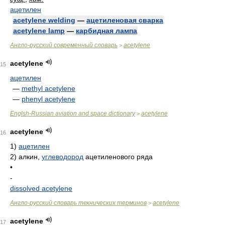
ацетилен
acetylene welding
—
ацетиленовая сварка
acetylene lamp
—
карбидная лампа
Англо-русский современный словарь
acetylene
>
acetylene
15
ацетилен
—
methyl acetylene
—
phenyl acetylene
Englsh-Russian aviation and space dictionary
acetylene
>
acetylene
16
1)
ацетилен
2)
алкин,
углеводород
ацетиленового ряда
•
-
dissolved acetylene
Англо-русский словарь технических терминов
acetylene
>
acetylene
17