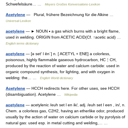
Schwefelsäure… …
Meyers Großes Konversations-Lexikon
Acetylene
— Plural, frühere Bezeichnung für die Alkine …
Universal-Lexikon
acetylene
— ► NOUN ▪ a gas which burns with a bright flame,
used in welding. ORIGIN from ACETIC ACID(Cf. ↑acetic acid) …
English terms dictionary
acetylene
— [ə set′ l ēn΄] n. [ ACETYL + ENE] a colorless,
poisonous, highly flammable gaseous hydrocarbon, HC⋮CH,
produced by the reaction of water and calcium carbide: used in
organic compound synthesis, for lighting, and with oxygen in
welding: the… …
English World dictionary
Acetylene
— HCCH redirects here. For other uses, see HCCH
(disambiguation). Acetylene …
Wikipedia
acetylene
— acetylenic /euh set l en ik/, adj. /euh set l een , in/, n.
Chem. a colorless gas, C2H2, having an etherlike odor, produced
usually by the action of water on calcium carbide or by pyrolysis of
natural gas: used esp. in metal cutting and welding,… …