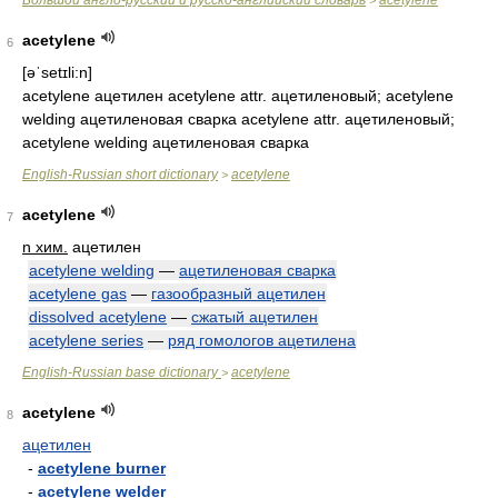
Большой англо-русский и русско-английский словарь
acetylene
>
acetylene
6
[əˈsetɪli:n]
acetylene ацетилен acetylene attr. ацетиленовый; acetylene
welding ацетиленовая сварка acetylene attr. ацетиленовый;
acetylene welding ацетиленовая сварка
English-Russian short dictionary
acetylene
>
acetylene
7
n хим.
ацетилен
acetylene welding
—
ацетиленовая сварка
acetylene gas
—
газообразный ацетилен
dissolved acetylene
—
сжатый ацетилен
acetylene series
—
ряд гомологов ацетилена
English-Russian base dictionary
acetylene
>
acetylene
8
ацетилен
-
acetylene burner
-
acetylene welder