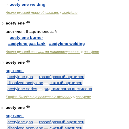
-
acetylene welding
Англо-русский морской словарь
acetylene
>
acetylene
9
ацетилен; II ацетиленовый
-
acetylene burner
-
acetylene gas tank
-
acetylene welding
Англо-русский словарь по машиностроению
acetylene
>
acetylene
10
ацетилен
acetylene gas
—
газообразный ацетилен
dissolved acetylene
—
сжатый ацетилен
acetylene series
—
ряд гомологов ацетилена
English-Russian big polytechnic dictionary
acetylene
>
acetylene
11
ацетилен
acetylene gas
—
газообразный ацетилен
dissolved acetylene
—
сжатый ацетилен