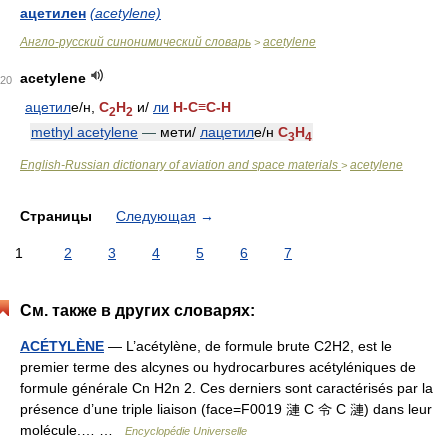
ацетилен
(acetylene)
Англо-русский синонимический словарь
acetylene
>
acetylene
20
ацетил
е/
н,
C
H
и/
ли
H-C≡C-H
2
2
methyl acetylene
—
мет
и/
лацетил
е/
н
C
H
3
4
English-Russian dictionary of aviation and space materials
acetylene
>
Страницы
Следующая
→
1
2
3
4
5
6
7
См. также в других словарях:
ACÉTYLÈNE
— L’acétylène, de formule brute C2H2, est le
premier terme des alcynes ou hydrocarbures acétyléniques de
formule générale Cn H2n 2. Ces derniers sont caractérisés par la
présence d’une triple liaison (face=F0019 漣 C 令 C 漣) dans leur
molécule.… …
Encyclopédie Universelle