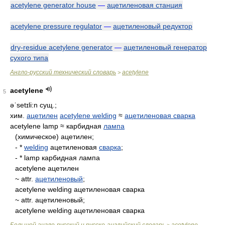
acetylene generator house
—
ацетиленовая станция
acetylene pressure regulator
—
ацетиленовый редуктор
dry-residue acetylene generator
—
ацетиленовый генератор
сухого типа
Англо-русский технический словарь
acetylene
>
acetylene
5
əˈsetɪli:n
сущ.;
хим.
ацетилен
acetylene welding
≈
ацетиленовая сварка
acetylene lamp ≈ карбидная
лампа
(химическое) ацетилен;
- *
welding
ацетиленовая
сварка
;
- * lamp карбидная лампа
acetylene ацетилен
~ attr.
ацетиленовый
;
acetylene welding ацетиленовая сварка
~ attr. ацетиленовый;
acetylene welding ацетиленовая сварка