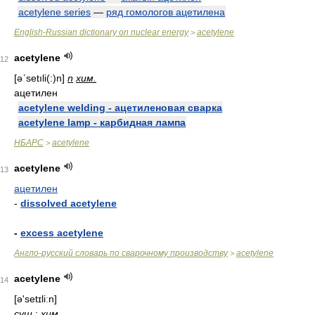
acetylene series
—
ряд гомологов ацетилена
English-Russian dictionary on nuclear energy
acetylene
>
acetylene
12
[əʹsetıli(:)n]
n
хим.
ацетилен
acetylene welding - ацетиленовая сварка
acetylene lamp - карбидная лампа
НБАРС
acetylene
>
acetylene
13
ацетилен
-
dissolved acetylene
-
excess acetylene
Англо-русский словарь по сварочному производству
acetylene
>
acetylene
14
[ə'setɪliːn]
сущ.
;
хим.