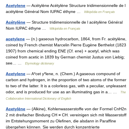
Acetylene
— Acétylène Acétylène Structure tridimensionnelle de l
acétylène Général Nom IUPAC éthyne …
Wikipédia en Français
Acétylène
— Structure tridimensionnelle de l acétylène Général
Nom IUPAC éthyne …
Wikipédia en Français
acetylene
— (n.) gaseous hydrocarbon, 1864, from Fr. acétylène,
coined by French chemist Marcelin Pierre Eugène Berthelot (1823
1907) from chemical ending ENE (Cf. ene) + acetyl, which was
coined from acetic in 1839 by German chemist Justus von Liebig;
see… …
Etymology dictionary
Acetylene
— A*cet y*lene, n. (Chem.) A gaseous compound of
carbon and hydrogen, in the proportion of two atoms of the former
to two of the latter. It is a colorless gas, with a peculiar, unpleasant
odor, and is produced for use as an illuminating gas in a… …
The
Collaborative International Dictionary of English
Acetylēne
— (Alkine), Kohlenwasserstoffe von der Formel CnH2n
2 mit dreifacher Bindung CH ≡ CH. vereinigen sich mit Wasserstoff
im Entstehungsmoment zu Olefinen, die alsdann in Paraffine
übergehen können. Sie werden durch konzentrierte