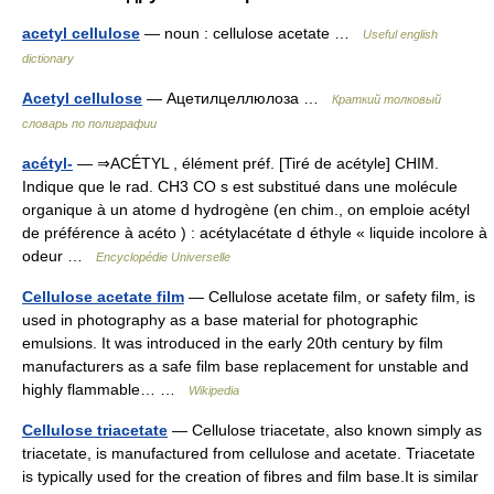
acetyl cellulose
— noun : cellulose acetate …
Useful english
dictionary
Acetyl cellulose
— Ацетилцеллюлоза …
Краткий толковый
словарь по полиграфии
acétyl-
— ⇒ACÉTYL , élément préf. [Tiré de acétyle] CHIM.
Indique que le rad. CH3 CO s est substitué dans une molécule
organique à un atome d hydrogène (en chim., on emploie acétyl
de préférence à acéto ) : acétylacétate d éthyle « liquide incolore à
odeur …
Encyclopédie Universelle
Cellulose acetate film
— Cellulose acetate film, or safety film, is
used in photography as a base material for photographic
emulsions. It was introduced in the early 20th century by film
manufacturers as a safe film base replacement for unstable and
highly flammable… …
Wikipedia
Cellulose triacetate
— Cellulose triacetate, also known simply as
triacetate, is manufactured from cellulose and acetate. Triacetate
is typically used for the creation of fibres and film base.It is similar