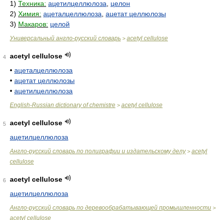
1)
Техника:
ацетилцеллюлоза
,
целон
2)
Химия:
ацеталцеллюлоза
,
ацетат целлюлозы
3)
Макаров:
целой
Универсальный англо-русский словарь
acetyl cellulose
>
acetyl cellulose
4
•
ацеталцеллюлоза
•
ацетат целлюлозы
•
ацетилцеллюлоза
English-Russian dictionary of chemistre
acetyl cellulose
>
acetyl cellulose
5
ацетилцеллюлоза
Англо-русский словарь по полиграфии и издательскому делу
acetyl
>
cellulose
acetyl cellulose
6
ацетилцеллюлоза
Англо-русский словарь по деревообрабатывающей промышленности
>
acetyl cellulose