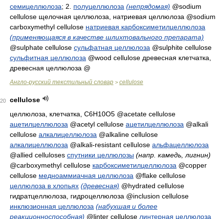
семицеллюлоза
; 2.
полуцеллюлоза
(непрядомая)
@sodium
cellulose
щелочная целлюлоза, натриевая целлюлоза
@sodium
carboxymethyl cellulose
натриевая карбоксиметилцеллюлоза
(применяющаяся в качестве шлихтовального препарата)
@sulphate cellulose
сульфатная целлюлоза
@sulphite cellulose
сульфитная целлюлоза
@wood cellulose
древесная клетчатка,
древесная целлюлоза
@
Англо-русский текстильный словар
cellulose
>
cellulose
20
целлюлоза, клетчатка
, C6H10O5 @acetate cellulose
ацетилцеллюлоза
@acetyl cellulose
ацетилцеллюлоза
@alkali
cellulose
алкалицеллюлоза
@alkaline cellulose
алкалицеллюлоза
@alkali-resistant cellulose
альфацеллюлоза
@allied celluloses
спутники целлюлозы
(напр. камедь, лигнин)
@carboxymethyl cellulose
карбоксиметилцеллюлоза
@copper
cellulose
медноаммиачная целлюлоза
@flake cellulose
целлюлоза в хлопьях
(древесная)
@hydrated cellulose
гидратцеллюлоза, гидроцеллюлоза
@inclusion cellulose
инклюзионная целлюлоза
(набухшая и более
реакционноспособная)
@linter cellulose
линтерная целлюлоза