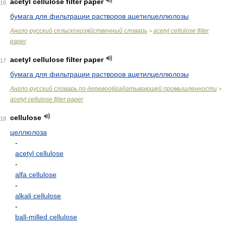
acetyl cellulose filter paper
16
бумага для фильтрации растворов ацетилцеллюлозы
Англо-русский сельскохозяйственный словарь
acetyl cellulose filter
>
paper
acetyl cellulose filter paper
17
бумага для фильтрации растворов ацетилцеллюлозы
Англо-русский словарь по деревообрабатывающей промышленности
>
acetyl cellulose filter paper
cellulose
18
целлюлоза
-
acetyl cellulose
-
alfa cellulose
-
alkali cellulose
-
ball-milled cellulose