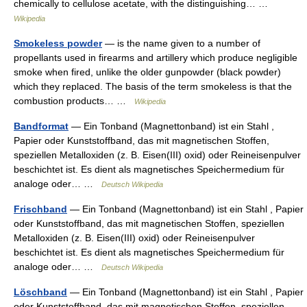
chemically to cellulose acetate, with the distinguishing… …
Wikipedia
Smokeless powder
— is the name given to a number of
propellants used in firearms and artillery which produce negligible
smoke when fired, unlike the older gunpowder (black powder)
which they replaced. The basis of the term smokeless is that the
combustion products… …
Wikipedia
Bandformat
— Ein Tonband (Magnettonband) ist ein Stahl ,
Papier oder Kunststoffband, das mit magnetischen Stoffen,
speziellen Metalloxiden (z. B. Eisen(III) oxid) oder Reineisenpulver
beschichtet ist. Es dient als magnetisches Speichermedium für
analoge oder… …
Deutsch Wikipedia
Frischband
— Ein Tonband (Magnettonband) ist ein Stahl , Papier
oder Kunststoffband, das mit magnetischen Stoffen, speziellen
Metalloxiden (z. B. Eisen(III) oxid) oder Reineisenpulver
beschichtet ist. Es dient als magnetisches Speichermedium für
analoge oder… …
Deutsch Wikipedia
Löschband
— Ein Tonband (Magnettonband) ist ein Stahl , Papier
oder Kunststoffband, das mit magnetischen Stoffen, speziellen