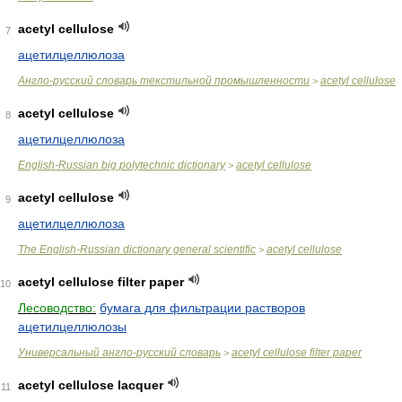
acetyl cellulose
7
ацетилцеллюлоза
Англо-русский словарь текстильной промышленности
acetyl cellulose
>
acetyl cellulose
8
ацетилцеллюлоза
English-Russian big polytechnic dictionary
acetyl cellulose
>
acetyl cellulose
9
ацетилцеллюлоза
The English-Russian dictionary general scientific
acetyl cellulose
>
acetyl cellulose filter paper
10
Лесоводство:
бумага для фильтрации растворов
ацетилцеллюлозы
Универсальный англо-русский словарь
acetyl cellulose filter paper
>
acetyl cellulose lacquer
11