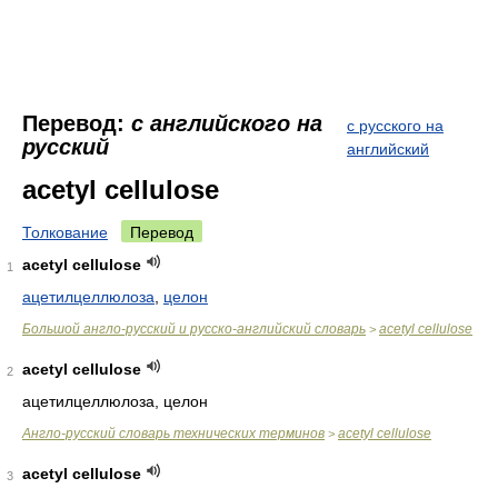
Перевод:
с английского на
с русского на
русский
английский
acetyl cellulose
Толкование
Перевод
acetyl cellulose
1
ацетилцеллюлоза
,
целон
Большой англо-русский и русско-английский словарь
acetyl cellulose
>
acetyl cellulose
2
ацетилцеллюлоза, целон
Англо-русский словарь технических терминов
acetyl cellulose
>
acetyl cellulose
3