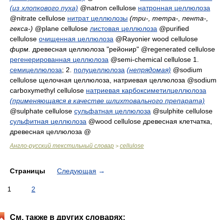
(из хлопкового пуха)
@natron cellulose
натронная целлюлоза
@nitrate cellulose
нитрат целлюлозы
(три-, тетра-, пента-,
гекса-)
@plane cellulose
листовая целлюлоза
@purified
cellulose
очищенная целлюлоза
@Rayonier wood cellulose
фирм.
древесная целлюлоза "рейонир"
@regenerated cellulose
регенерированная целлюлоза
@semi-chemical cellulose 1.
семицеллюлоза
; 2.
полуцеллюлоза
(непрядомая)
@sodium
cellulose
щелочная целлюлоза, натриевая целлюлоза
@sodium
carboxymethyl cellulose
натриевая карбоксиметилцеллюлоза
(применяющаяся в качестве шлихтовального препарата)
@sulphate cellulose
сульфатная целлюлоза
@sulphite cellulose
сульфитная целлюлоза
@wood cellulose
древесная клетчатка,
древесная целлюлоза
@
Англо-русский текстильный словар
cellulose
>
Страницы
Следующая
→
1
2
См. также в других словарях: