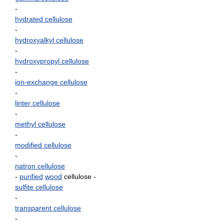
-
hydrated cellulose
-
hydroxyalkyl cellulose
-
hydroxypropyl cellulose
-
ion-exchange cellulose
-
linter cellulose
-
methyl cellulose
-
modified cellulose
-
natron cellulose
-
purified
wood
cellulose
-
sulfite cellulose
-
transparent cellulose
-