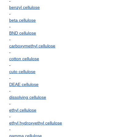
-
benzyl cellulose
-
beta cellulose
-
BND cellulose
-
carboxymethyl cellulose
-
cotton cellulose
-
cuto cellulose
-
DEAE cellulose
-
dissolving cellulose
-
ethyl cellulose
-
ethyl hydroxyethyl cellulose
-
gamma cellulose