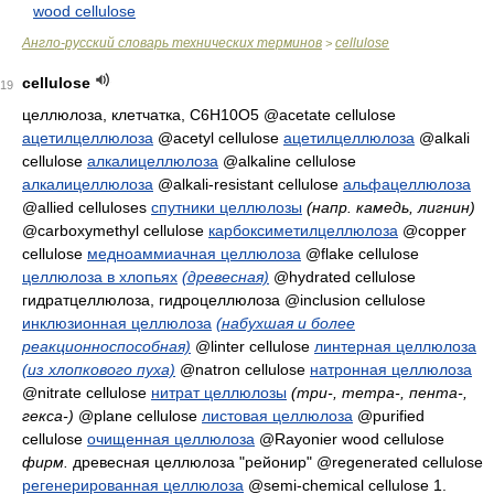
wood cellulose
Англо-русский словарь технических терминов
cellulose
>
cellulose
19
целлюлоза, клетчатка
, C6H10O5 @acetate cellulose
ацетилцеллюлоза
@acetyl cellulose
ацетилцеллюлоза
@alkali
cellulose
алкалицеллюлоза
@alkaline cellulose
алкалицеллюлоза
@alkali-resistant cellulose
альфацеллюлоза
@allied celluloses
спутники целлюлозы
(напр. камедь, лигнин)
@carboxymethyl cellulose
карбоксиметилцеллюлоза
@copper
cellulose
медноаммиачная целлюлоза
@flake cellulose
целлюлоза в хлопьях
(древесная)
@hydrated cellulose
гидратцеллюлоза, гидроцеллюлоза
@inclusion cellulose
инклюзионная целлюлоза
(набухшая и более
реакционноспособная)
@linter cellulose
линтерная целлюлоза
(из хлопкового пуха)
@natron cellulose
натронная целлюлоза
@nitrate cellulose
нитрат целлюлозы
(три-, тетра-, пента-,
гекса-)
@plane cellulose
листовая целлюлоза
@purified
cellulose
очищенная целлюлоза
@Rayonier wood cellulose
фирм.
древесная целлюлоза "рейонир"
@regenerated cellulose
регенерированная целлюлоза
@semi-chemical cellulose 1.