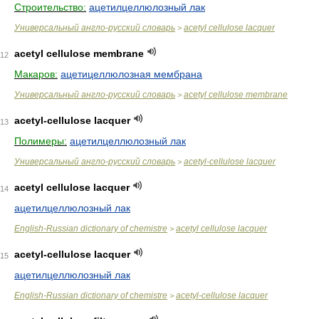
Строительство:
ацетилцеллюлозный лак
Универсальный англо-русский словарь
acetyl cellulose lacquer
>
acetyl cellulose membrane
12
Макаров:
ацетицеллюлозная мембрана
Универсальный англо-русский словарь
acetyl cellulose membrane
>
acetyl-cellulose lacquer
13
Полимеры:
ацетилцеллюлозный лак
Универсальный англо-русский словарь
acetyl-cellulose lacquer
>
acetyl cellulose lacquer
14
ацетилцеллюлозный лак
English-Russian dictionary of chemistre
acetyl cellulose lacquer
>
acetyl-cellulose lacquer
15
ацетилцеллюлозный лак
English-Russian dictionary of chemistre
acetyl-cellulose lacquer
>