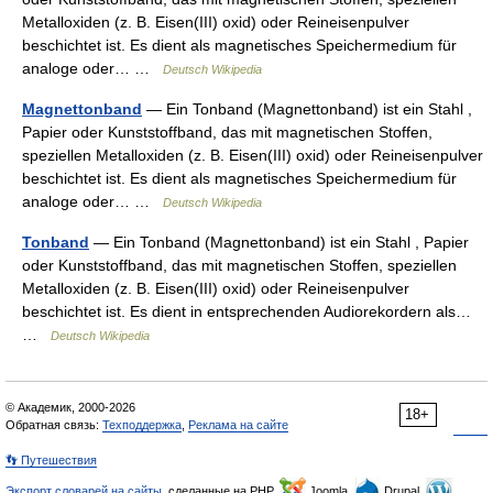
Metalloxiden (z. B. Eisen(III) oxid) oder Reineisenpulver
beschichtet ist. Es dient als magnetisches Speichermedium für
analoge oder… …
Deutsch Wikipedia
Magnettonband
— Ein Tonband (Magnettonband) ist ein Stahl ,
Papier oder Kunststoffband, das mit magnetischen Stoffen,
speziellen Metalloxiden (z. B. Eisen(III) oxid) oder Reineisenpulver
beschichtet ist. Es dient als magnetisches Speichermedium für
analoge oder… …
Deutsch Wikipedia
Tonband
— Ein Tonband (Magnettonband) ist ein Stahl , Papier
oder Kunststoffband, das mit magnetischen Stoffen, speziellen
Metalloxiden (z. B. Eisen(III) oxid) oder Reineisenpulver
beschichtet ist. Es dient in entsprechenden Audiorekordern als…
…
Deutsch Wikipedia
© Академик, 2000-2026
18+
Обратная связь:
Техподдержка
,
Реклама на сайте
👣 Путешествия
Экспорт словарей на сайты
, сделанные на PHP,
Joomla,
Drupal,