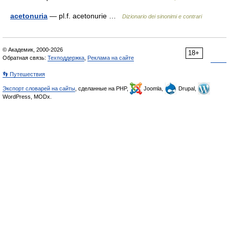
acetonuria
— pl.f. acetonurie …
Dizionario dei sinonimi e contrari
© Академик, 2000-2026
18+
Обратная связь:
Техподдержка
,
Реклама на сайте
👣 Путешествия
Экспорт словарей на сайты
, сделанные на PHP,
Joomla,
Drupal,
WordPress, MODx.