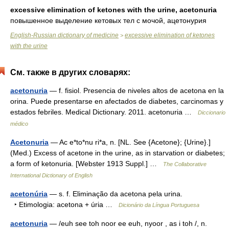
excessive elimination of ketones with the urine, acetonuria
повышенное выделение кетовых тел с мочой, ацетонурия
English-Russian dictionary of medicine
excessive elimination of ketones
>
with the urine
См. также в других словарях:
acetonuria
— f. fisiol. Presencia de niveles altos de acetona en la
orina. Puede presentarse en afectados de diabetes, carcinomas y
estados febriles. Medical Dictionary. 2011. acetonuria …
Diccionario
médico
Acetonuria
— Ac e*to*nu ri*a, n. [NL. See {Acetone}; {Urine}.]
(Med.) Excess of acetone in the urine, as in starvation or diabetes;
a form of ketonuria. [Webster 1913 Suppl.] …
The Collaborative
International Dictionary of English
acetonúria
— s. f. Eliminação da acetona pela urina.
‣ Etimologia: acetona + úria …
Dicionário da Língua Portuguesa
acetonuria
— /euh see toh noor ee euh, nyoor , as i toh /, n.