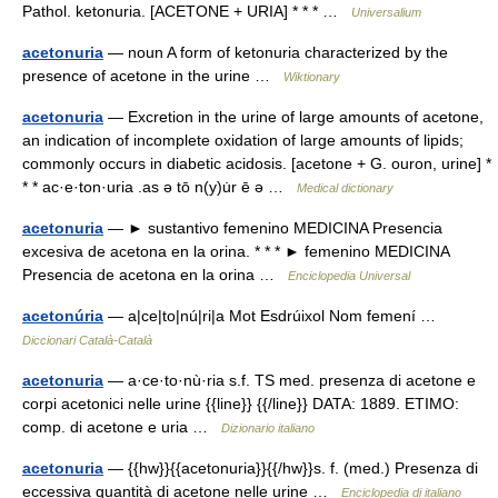
Pathol. ketonuria. [ACETONE + URIA] * * * …
Universalium
acetonuria
— noun A form of ketonuria characterized by the
presence of acetone in the urine …
Wiktionary
acetonuria
— Excretion in the urine of large amounts of acetone,
an indication of incomplete oxidation of large amounts of lipids;
commonly occurs in diabetic acidosis. [acetone + G. ouron, urine] *
* * ac·e·ton·uria .as ə tō n(y)u̇r ē ə …
Medical dictionary
acetonuria
— ► sustantivo femenino MEDICINA Presencia
excesiva de acetona en la orina. * * * ► femenino MEDICINA
Presencia de acetona en la orina …
Enciclopedia Universal
acetonúria
— a|ce|to|nú|ri|a Mot Esdrúixol Nom femení …
Diccionari Català-Català
acetonuria
— a·ce·to·nù·ria s.f. TS med. presenza di acetone e
corpi acetonici nelle urine {{line}} {{/line}} DATA: 1889. ETIMO:
comp. di acetone e uria …
Dizionario italiano
acetonuria
— {{hw}}{{acetonuria}}{{/hw}}s. f. (med.) Presenza di
eccessiva quantità di acetone nelle urine …
Enciclopedia di italiano