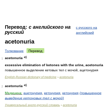
Перевод:
с английского на
с русского на
русский
английский
acetonuria
Толкование
Перевод
acetonuria
1
excessive elimination of ketones with the urine, acetonuria
повышенное выделение кетовых тел с мочой, ацетонурия
English-Russian dictionary of medicine
acetonuria
>
acetonuria
2
Медицина:
ацетонурия
,
кетонурия
,
кетонурия
(повышенное
выведение кетоновых тел с мочой)
Универсальный англо-русский словарь
acetonuria
>