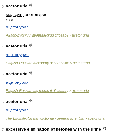
acetonuria
3
мед.
сущ.
ацетонурия
* * *
ацетонурия
Англо-русский медицинский словарь
acetonuria
>
acetonuria
4
ацетонурия
English-Russian dictionary of chemistre
acetonuria
>
acetonuria
5
ацетонурия
English-Russian big medical dictionary
acetonuria
>
acetonuria
6
ацетонурия
The English-Russian dictionary general scientific
acetonuria
>
excessive elimination of ketones with the urine
7