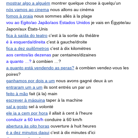
mostrar algo a alguém
montrer quelque chose à quelqu’un
nós vamos ao cinema
nous allons au cinéma
fomos à praia
nous sommes allés à la plage
vou ao Egito/ao Japão/aos Estados Unidos
je vais en Égypte/au
Japon/aux États-Unis
fica à saída do teatro
c'est à la sortie du théâtre
é à esquerda/direita
c'est à gauche/droite
fica a dez quilômetros
c'est à dix kilomètres
aos centos/às dezenas
par centaines/dizaines
a quanto …?
à combien …?
a quanto está vendendo as peras?
à combien vendez-vous les
poires?
ganhamos por dois a um
nous avons gagné deux à un
entraram um a um
ils sont entrés un par un
feito à mão
fait (à la) main
escrever à máquina
taper à la machine
sal a gosto
sel à volonté
ele ia a cem por hora
il allait à cent à l'heure
conduzir a 60 km/h
conduire à 60 km/h
abertura às oito horas
ouverture à huit heures
é a dez minutos daqui
c'est à dix minutes d'ici