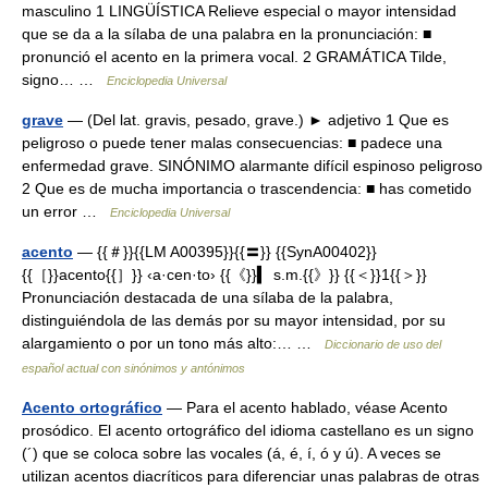
masculino 1 LINGÜÍSTICA Relieve especial o mayor intensidad
que se da a la sílaba de una palabra en la pronunciación: ■
pronunció el acento en la primera vocal. 2 GRAMÁTICA Tilde,
signo… …
Enciclopedia Universal
grave
— (Del lat. gravis, pesado, grave.) ► adjetivo 1 Que es
peligroso o puede tener malas consecuencias: ■ padece una
enfermedad grave. SINÓNIMO alarmante difícil espinoso peligroso
2 Que es de mucha importancia o trascendencia: ■ has cometido
un error …
Enciclopedia Universal
acento
— {{＃}}{{LM A00395}}{{〓}} {{SynA00402}}
{{［}}acento{{］}} ‹a·cen·to› {{《}}▍ s.m.{{》}} {{＜}}1{{＞}}
Pronunciación destacada de una sílaba de la palabra,
distinguiéndola de las demás por su mayor intensidad, por su
alargamiento o por un tono más alto:… …
Diccionario de uso del
español actual con sinónimos y antónimos
Acento ortográfico
— Para el acento hablado, véase Acento
prosódico. El acento ortográfico del idioma castellano es un signo
(´) que se coloca sobre las vocales (á, é, í, ó y ú). A veces se
utilizan acentos diacríticos para diferenciar unas palabras de otras