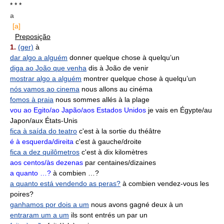
* * *
a
[a]
Preposição
1.
(ger)
à
dar algo a alguém
donner quelque chose à quelqu’un
diga ao João que venha
dis à João de venir
mostrar algo a alguém
montrer quelque chose à quelqu’un
nós vamos ao cinema
nous allons au cinéma
fomos à praia
nous sommes allés à la plage
vou ao Egito/ao Japão/aos Estados Unidos
je vais en Égypte/au
Japon/aux États-Unis
fica à saída do teatro
c'est à la sortie du théâtre
é à esquerda/direita
c'est à gauche/droite
fica a dez quilômetros
c'est à dix kilomètres
aos centos/às dezenas
par centaines/dizaines
a quanto …?
à combien …?
a quanto está vendendo as peras?
à combien vendez-vous les
poires?
ganhamos por dois a um
nous avons gagné deux à un
entraram um a um
ils sont entrés un par un