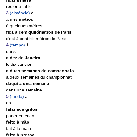
ficar à mesa
rester à table
3
(distância)
à
a uns metros
à quelques mètres
fica a cem quilómetros de Paris
c'est à cent kilomètres de Paris
4
(tempo)
à
dans
a dez de Janeiro
le dix Janvier
a duas semanas do campeonato
à deux semaines du championnat
daqui a uma semana
dans une semaine
5
(modo)
à
en
falar aos gritos
parler en criant
feito à mão
fait à la main
feito à pressa