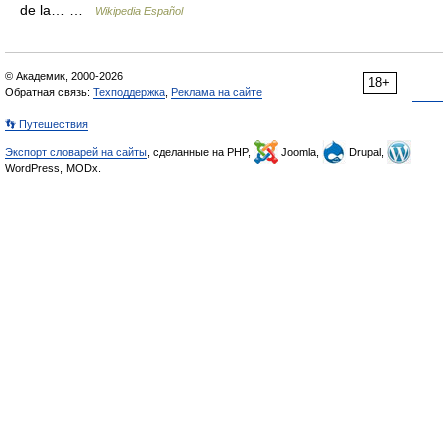
de la… …
Wikipedia Español
© Академик, 2000-2026
18+
Обратная связь:
Техподдержка
,
Реклама на сайте
👣 Путешествия
Экспорт словарей на сайты
, сделанные на PHP,
Joomla,
Drupal,
WordPress, MODx.