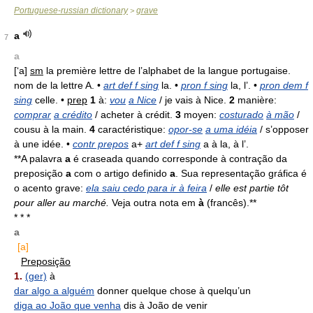
Portuguese-russian dictionary
grave
>
a
7
a
[‘a]
sm
la première lettre de l’alphabet de la langue portugaise.
nom de la lettre A. •
art def f sing
la. •
pron f sing
la, l’. •
pron dem f
sing
celle. •
prep
1
à:
vou
a Nice
/ je vais à Nice.
2
manière:
comprar
a crédito
/ acheter à crédit.
3
moyen:
costurado
à mão
/
cousu à la main.
4
caractéristique:
opor-se
a uma idéia
/ s’opposer
à une idée. •
contr prepos
a+
art def f sing
a à la, à l’.
**A palavra
a
é craseada quando corresponde à contração da
preposição
a
com o artigo definido
a
. Sua representação gráfica é
o acento grave:
ela saiu cedo para ir à feira
/
elle est partie tôt
pour aller au marché.
Veja outra nota em
à
(francês).**
* * *
a
[a]
Preposição
1.
(ger)
à
dar algo a alguém
donner quelque chose à quelqu’un
diga ao João que venha
dis à João de venir