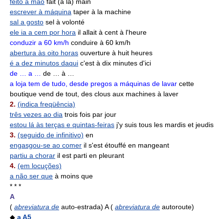
feito à mão
fait (à la) main
escrever à máquina
taper à la machine
sal a gosto
sel à volonté
ele ia a cem por hora
il allait à cent à l'heure
conduzir a 60 km/h
conduire à 60 km/h
abertura às oito horas
ouverture à huit heures
é a dez minutos daqui
c'est à dix minutes d'ici
de … a …
de … à …
a loja tem de tudo, desde pregos a máquinas de lavar
cette
boutique vend de tout, des clous aux machines à laver
2.
(indica freqüência)
três vezes ao dia
trois fois par jour
estou lá às terças e quintas-feiras
j'y suis tous les mardis et jeudis
3.
(seguido de infinitivo)
en
engasgou-se ao comer
il s'est étouffé en mangeant
partiu a chorar
il est parti en pleurant
4.
(em locuções)
a não ser que
à moins que
* * *
A
(
abreviatura de
auto-estrada) A (
abreviatura de
autoroute)
◆
a A5