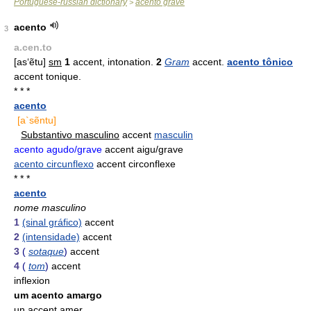
Portuguese-russian dictionary
acento grave
>
acento
3
a.cen.to
[as‘ẽtu]
sm
1
accent, intonation.
2
Gram
accent.
acento tônico
accent tonique.
* * *
acento
[a`sẽntu]
Substantivo masculino
accent
masculin
acento agudo/grave
accent aigu/grave
acento circunflexo
accent circonflexe
* * *
acento
nome masculino
1
(sinal gráfico)
accent
2
(intensidade)
accent
3
(
sotaque
)
accent
4
(
tom
)
accent
inflexion
um acento amargo
un accent amer