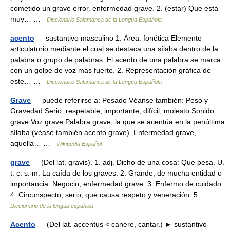
cometido un grave error. enfermedad grave. 2. (estar) Que está
muy… …
Diccionario Salamanca de la Lengua Española
acento
— sustantivo masculino 1. Área: fonética Elemento
articulatorio mediante el cual se destaca una sílaba dentro de la
palabra o grupo de palabras: El acento de una palabra se marca
con un golpe de voz más fuerte. 2. Representación gráfica de
este… …
Diccionario Salamanca de la Lengua Española
Grave
— puede referirse a: Pesado Véanse también: Peso y
Gravedad Serio, respetable, importante, difícil, molesto Sonido
grave Voz grave Palabra grave, la que se acentúa en la penúltima
sílaba (véase también acento grave). Enfermedad grave,
aquella… …
Wikipedia Español
grave
— (Del lat. gravis). 1. adj. Dicho de una cosa: Que pesa. U.
t. c. s. m. La caída de los graves. 2. Grande, de mucha entidad o
importancia. Negocio, enfermedad grave. 3. Enfermo de cuidado.
4. Circunspecto, serio, que causa respeto y veneración. 5 …
Diccionario de la lengua española
Acento
— (Del lat. accentus < canere, cantar.) ► sustantivo