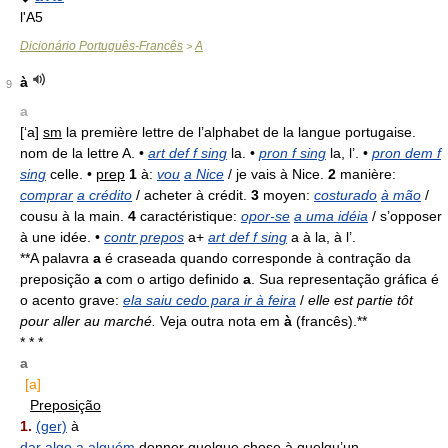
l'A5
Dicionário Português-Francês
A
>
à
9
a
[‘a]
sm
la première lettre de l’alphabet de la langue portugaise.
nom de la lettre A. •
art def f sing
la. •
pron f sing
la, l’. •
pron dem f
sing
celle. •
prep
1
à:
vou
a Nice
/ je vais à Nice.
2
manière:
comprar
a crédito
/ acheter à crédit.
3
moyen:
costurado
à mão
/
cousu à la main.
4
caractéristique:
opor-se
a uma idéia
/ s’opposer
à une idée. •
contr prepos
a+
art def f sing
a à la, à l’.
**A palavra
a
é craseada quando corresponde à contração da
preposição
a
com o artigo definido
a
. Sua representação gráfica é
o acento grave:
ela saiu cedo para ir à feira
/
elle est partie tôt
pour aller au marché.
Veja outra nota em
à
(francês).**
* * *
a
[a]
Preposição
1.
(ger)
à
dar algo a alguém
donner quelque chose à quelqu’un