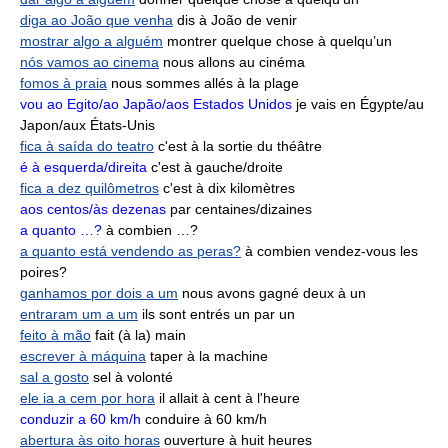
diga ao João que venha
dis à João de venir
mostrar algo a alguém
montrer quelque chose à quelqu’un
nós vamos ao cinema
nous allons au cinéma
fomos à praia
nous sommes allés à la plage
vou ao Egito/ao Japão/aos Estados Unidos
je vais en Égypte/au
Japon/aux États-Unis
fica à saída do teatro
c'est à la sortie du théâtre
é à esquerda/direita
c'est à gauche/droite
fica a dez quilômetros
c'est à dix kilomètres
aos centos/às dezenas
par centaines/dizaines
a quanto …?
à combien …?
a quanto está vendendo as peras?
à combien vendez-vous les
poires?
ganhamos por dois a um
nous avons gagné deux à un
entraram um a um
ils sont entrés un par un
feito à mão
fait (à la) main
escrever à máquina
taper à la machine
sal a gosto
sel à volonté
ele ia a cem por hora
il allait à cent à l'heure
conduzir a 60 km/h
conduire à 60 km/h
abertura às oito horas
ouverture à huit heures