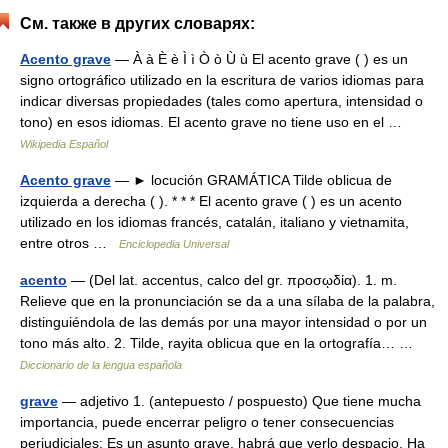
См. также в других словарях:
Acento grave
— À à È è Ì ì Ò ò Ù ù El acento grave ( ) es un
signo ortográfico utilizado en la escritura de varios idiomas para
indicar diversas propiedades (tales como apertura, intensidad o
tono) en esos idiomas. El acento grave no tiene uso en el …
Wikipedia Español
Acento grave
— ► locución GRAMÁTICA Tilde oblicua de
izquierda a derecha ( ). * * * El acento grave ( ) es un acento
utilizado en los idiomas francés, catalán, italiano y vietnamita,
entre otros …
Enciclopedia Universal
acento
— (Del lat. accentus, calco del gr. προσῳδία). 1. m.
Relieve que en la pronunciación se da a una sílaba de la palabra,
distinguiéndola de las demás por una mayor intensidad o por un
tono más alto. 2. Tilde, rayita oblicua que en la ortografía… …
Diccionario de la lengua española
grave
— adjetivo 1. (antepuesto / pospuesto) Que tiene mucha
importancia, puede encerrar peligro o tener consecuencias
perjudiciales: Es un asunto grave, habrá que verlo despacio. Ha