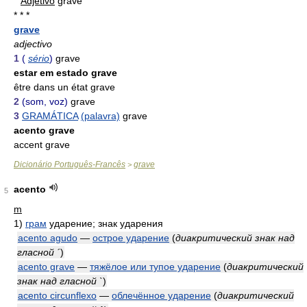
Adjetivo
grave
* * *
grave
adjectivo
1
(
sério
)
grave
estar em estado grave
être dans un état grave
2
(som, voz)
grave
3
GRAMÁTICA
(palavra)
grave
acento grave
accent grave
Dicionário Português-Francês
grave
>
acento
5
m
1)
грам
ударение; знак ударения
acento agudo
—
острое ударение
(
диакритический знак над
гласной ´
)
acento grave
—
тяжёлое или тупое ударение
(
диакритический
знак над гласной `
)
acento circunflexo
—
облечённое ударение
(
диакритический