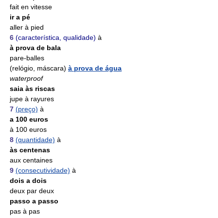
fait en vitesse
ir a pé
aller à pied
6
(característica, qualidade)
à
à prova de bala
pare-balles
(relógio, máscara)
à prova de água
waterproof
saia às riscas
jupe à rayures
7
(preço)
à
a 100 euros
à 100 euros
8
(quantidade)
à
às centenas
aux centaines
9
(consecutividade)
à
dois a dois
deux par deux
passo a passo
pas à pas