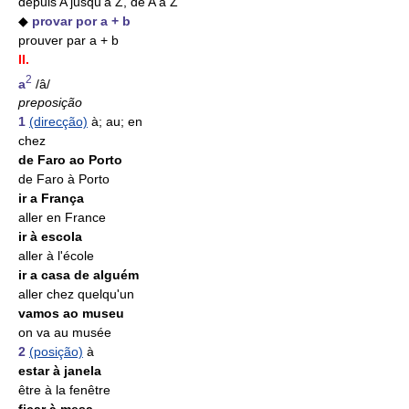
depuis A jusqu'à Z, de A à Z
◆
provar por a + b
prouver par a + b
II.
2
a
/â/
preposição
1
(direcção)
à; au; en
chez
de Faro ao Porto
de Faro à Porto
ir a França
aller en France
ir à escola
aller à l'école
ir a casa de alguém
aller chez quelqu'un
vamos ao museu
on va au musée
2
(posição)
à
estar à janela
être à la fenêtre