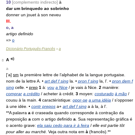
10
[complemento indirecto]
à
dar um brinquedo ao sobrinho
donner un jouet à son neveu
III.
o, a
artigo definido
=>
o
Dicionário Português-Francês
a
>
A
8
a
[‘a]
sm
la première lettre de l’alphabet de la langue portugaise.
nom de la lettre A. •
art def f sing
la. •
pron f sing
la, l’. •
pron dem f
sing
celle. •
prep
1
à:
vou
a Nice
/ je vais à Nice.
2
manière:
comprar
a crédito
/ acheter à crédit.
3
moyen:
costurado
à mão
/
cousu à la main.
4
caractéristique:
opor-se
a uma idéia
/ s’opposer
à une idée. •
contr prepos
a+
art def f sing
a à la, à l’.
**A palavra
a
é craseada quando corresponde à contração da
preposição
a
com o artigo definido
a
. Sua representação gráfica é
o acento grave:
ela saiu cedo para ir à feira
/
elle est partie tôt
pour aller au marché.
Veja outra nota em
à
(francês).**