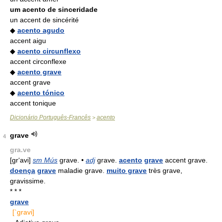
um acento de sinceridade
un accent de sincérité
◆
acento agudo
accent aigu
◆
acento circunflexo
accent circonflexe
◆
acento grave
accent grave
◆
acento tónico
accent tonique
Dicionário Português-Francês
acento
>
grave
4
gra.ve
[gr‘avi]
sm Mús
grave. •
adj
grave.
acento
grave
accent grave.
doença
grave
maladie grave.
muito grave
très grave,
gravissime.
* * *
grave
[`gravi]