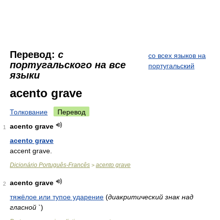
Перевод:
с
со всех языков на
португальского на все
португальский
языки
acento grave
Толкование
Перевод
acento grave
1
acento grave
accent grave.
Dicionário Português-Francês
acento grave
>
acento grave
2
тяжёлое или тупое ударение
(
диакритический знак над
гласной `
)