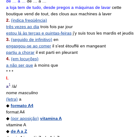
de … a …
de … à …
a loja tem de tudo, desde pregos a máquinas de lavar
cette
boutique vend de tout, des clous aux machines à laver
2.
(indica freqüência)
três vezes ao dia
trois fois par jour
estou lá às terças e quintas-feiras
j'y suis tous les mardis et jeudis
3.
(seguido de infinitivo)
en
engasgou-se ao comer
il s'est étouffé en mangeant
partiu a chorar
il est parti en pleurant
4.
(em locuções)
a não ser que
à moins que
* * *
I.
1
a
/á/
nome masculino
(letra)
a
◆
formato A4
format A4
◆
(por aposição)
vitamina A
vitamine A
◆
de A a Z