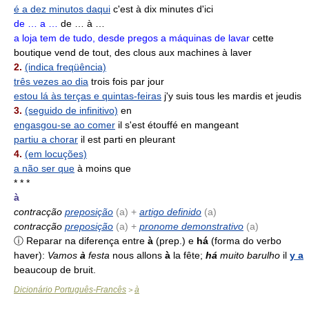
é a dez minutos daqui
c'est à dix minutes d'ici
de … a …
de … à …
a loja tem de tudo, desde pregos a máquinas de lavar
cette
boutique vend de tout, des clous aux machines à laver
2.
(indica freqüência)
três vezes ao dia
trois fois par jour
estou lá às terças e quintas-feiras
j'y suis tous les mardis et jeudis
3.
(seguido de infinitivo)
en
engasgou-se ao comer
il s'est étouffé en mangeant
partiu a chorar
il est parti en pleurant
4.
(em locuções)
a não ser que
à moins que
* * *
à
contracção
preposição
(
a
) +
artigo definido
(a)
contracção
preposição
(
a
) +
pronome demonstrativo
(a)
ⓘ Reparar na diferença entre
à
(prep.) e
há
(forma do verbo
haver):
Vamos
à
festa
nous allons
à
la fête;
há
muito barulho
il
y a
beaucoup de bruit.
Dicionário Português-Francês
à
>