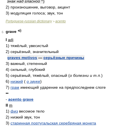
знак над гласной ^
)
2)
произношение, выговор, акцент
3)
модуляция голоса; звук, тон
Portuguese-russian dictionary
acento
>
grave
6
I
adj
1)
тяжёлый, увесистый
2)
серьёзный, значительный
graves motivos
—
серьёзные причины
3)
важный, степенный
4)
сильный, глубокий
5)
серьёзный, тяжёлый, опасный
(
о болезни и т.п.
)
6)
низкий
(
о звуке
)
7)
грам
имеющий ударение на предпоследнем слоге
••
-
acento grave
II
m
1)
физ
весомое тело
2)
низкий звук, тон
3)
старинная португальская серебряная монета