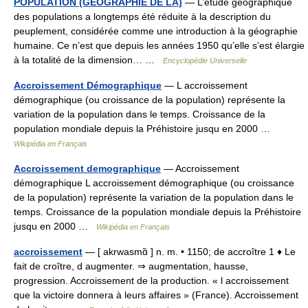
POPULATION (GÉOGRAPHIE DE LA)
— L’étude géographique
des populations a longtemps été réduite à la description du
peuplement, considérée comme une introduction à la géographie
humaine. Ce n’est que depuis les années 1950 qu’elle s’est élargie
à la totalité de la dimension… …
Encyclopédie Universelle
Accroissement Démographique
— L accroissement
démographique (ou croissance de la population) représente la
variation de la population dans le temps. Croissance de la
population mondiale depuis la Préhistoire jusqu en 2000 …
Wikipédia en Français
Accroissement demographique
— Accroissement
démographique L accroissement démographique (ou croissance
de la population) représente la variation de la population dans le
temps. Croissance de la population mondiale depuis la Préhistoire
jusqu en 2000 …
Wikipédia en Français
accroissement
— [ akrwasmɑ̃ ] n. m. • 1150; de accroître 1 ♦ Le
fait de croître, d augmenter. ⇒ augmentation, hausse,
progression. Accroissement de la production. « l accroissement
que la victoire donnera à leurs affaires » (France). Accroissement