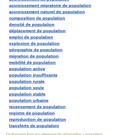
accroissement migratoire de population
accroissement naturel de population
composition de population
densité de population
déplacement de population
emploi de population
explosion de population
géographie de population
migration de population
mobilité de population
population active
population insuffisante
population rurale
population seule
population stable
population urbaine
recensement de population
registre de population
reproduction de population
transferts de population
Dictionnaire français-allemand de géographie
population
>