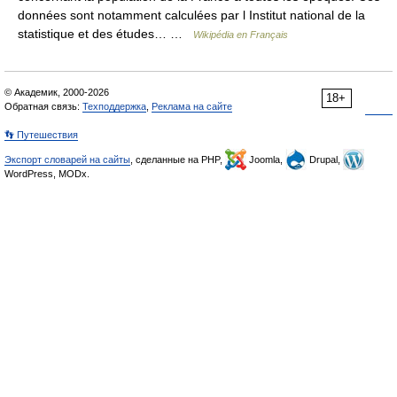
données sont notamment calculées par l Institut national de la
statistique et des études… …
Wikipédia en Français
© Академик, 2000-2026
18+
Обратная связь:
Техподдержка
,
Реклама на сайте
👣 Путешествия
Экспорт словарей на сайты
, сделанные на PHP,
Joomla,
Drupal,
WordPress, MODx.