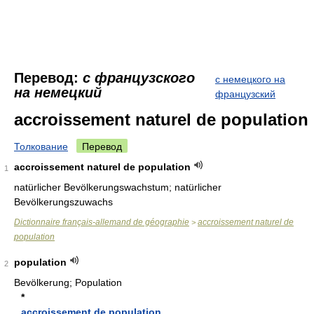
Перевод:
с французского
с немецкого на
на немецкий
французский
accroissement naturel de population
Толкование
Перевод
accroissement naturel de population
1
natürlicher Bevölkerungswachstum; natürlicher
Bevölkerungszuwachs
Dictionnaire français-allemand de géographie
accroissement naturel de
>
population
population
2
Bevölkerung; Population
*
accroissement de population