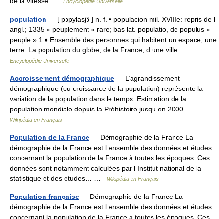
de la vitesse …
Encyclopédie Universelle
population
— [ pɔpylasjɔ̃ ] n. f. • populacion mil. XVIIIe; repris de l
angl.; 1335 « peuplement » rare; bas lat. populatio, de populus «
peuple » 1 ♦ Ensemble des personnes qui habitent un espace, une
terre. La population du globe, de la France, d une ville …
Encyclopédie Universelle
Accroissement démographique
— L’agrandissement
démographique (ou croissance de la population) représente la
variation de la population dans le temps. Estimation de la
population mondiale depuis la Préhistoire jusqu en 2000 …
Wikipédia en Français
Population de la France
— Démographie de la France La
démographie de la France est l ensemble des données et études
concernant la population de la France à toutes les époques. Ces
données sont notamment calculées par l Institut national de la
statistique et des études… …
Wikipédia en Français
Population française
— Démographie de la France La
démographie de la France est l ensemble des données et études
concernant la population de la France à toutes les époques. Ces