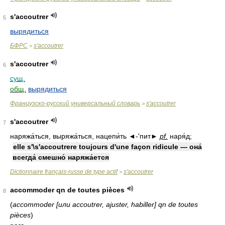
s'accoutrer
5
вырядиться
БФРС
s'accoutrer
>
s'accoutrer
6
сущ.
общ.
вырядиться
Французско-русский универсальный словарь
s'accoutrer
>
s'accoutrer
7
наряжа́ться, выряжа́ться, нацепи́ть ◄-'пит►
pf.
наря́д;
elle s'\s'accoutrere toujours d'une façon ridicule — она́
всегда́ смешно́ наряжа́ется
Dictionnaire français-russe de type actif
s'accoutrer
>
accommoder qn de toutes pièces
8
(
accommoder [или accoutrer, ajuster, habiller] qn de toutes
pièces
)