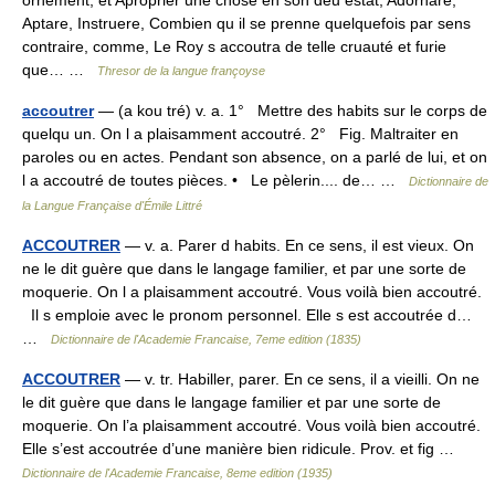
ornement, et Aproprier une chose en son deu estat, Adornare,
Aptare, Instruere, Combien qu il se prenne quelquefois par sens
contraire, comme, Le Roy s accoutra de telle cruauté et furie
que… …
Thresor de la langue françoyse
accoutrer
— (a kou tré) v. a. 1° Mettre des habits sur le corps de
quelqu un. On l a plaisamment accoutré. 2° Fig. Maltraiter en
paroles ou en actes. Pendant son absence, on a parlé de lui, et on
l a accoutré de toutes pièces. • Le pèlerin.... de… …
Dictionnaire de
la Langue Française d'Émile Littré
ACCOUTRER
— v. a. Parer d habits. En ce sens, il est vieux. On
ne le dit guère que dans le langage familier, et par une sorte de
moquerie. On l a plaisamment accoutré. Vous voilà bien accoutré.
Il s emploie avec le pronom personnel. Elle s est accoutrée d…
…
Dictionnaire de l'Academie Francaise, 7eme edition (1835)
ACCOUTRER
— v. tr. Habiller, parer. En ce sens, il a vieilli. On ne
le dit guère que dans le langage familier et par une sorte de
moquerie. On l’a plaisamment accoutré. Vous voilà bien accoutré.
Elle s’est accoutrée d’une manière bien ridicule. Prov. et fig …
Dictionnaire de l'Academie Francaise, 8eme edition (1935)