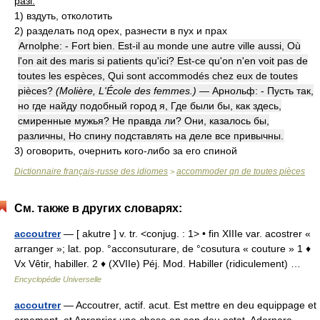
разг.
1)
вздуть, отколотить
2)
разделать под орех, разнести в пух и прах
Arnolphe: - Fort bien. Est-il au monde une autre ville aussi, Où
l'on ait des maris si patients qu'ici? Est-ce qu'on n'en voit pas de
toutes les espèces, Qui sont accommodés chez eux de toutes
pièces?
(Molière, L'École des femmes.)
— Арнольф: - Пусть так,
но где найду подобный город я, Где были бы, как здесь,
смиренные мужья? Не правда ли? Они, казалось бы,
различны, Но спину подставлять на деле все привычны.
3)
оговорить, очернить кого-либо за его спиной
Dictionnaire français-russe des idiomes
accommoder qn de toutes pièces
>
См. также в других словарях:
accoutrer
— [ akutre ] v. tr. <conjug. : 1> • fin XIIIe var. acostrer «
arranger »; lat. pop. °acconsuturare, de °cosutura « couture » 1 ♦
Vx Vêtir, habiller. 2 ♦ (XVIIe) Péj. Mod. Habiller (ridiculement) …
Encyclopédie Universelle
accoutrer
— Accoutrer, actif. acut. Est mettre en deu equippage et