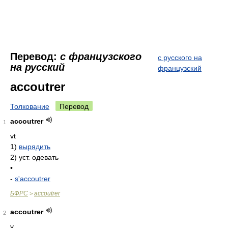
Перевод:
с французского
с русского на
на русский
французский
accoutrer
Толкование
Перевод
accoutrer
1
vt
1)
вырядить
2)
уст. одевать
•
-
s'accoutrer
БФРС
accoutrer
>
accoutrer
2
v