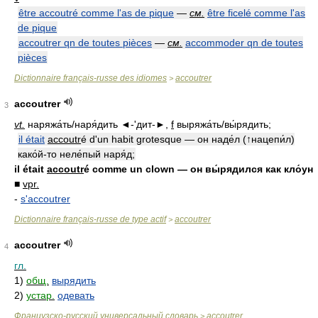
être accoutré comme l'as de pique
—
см.
être ficelé comme l'as
de pique
accoutrer qn de toutes pièces
—
см.
accommoder qn de toutes
pièces
Dictionnaire français-russe des idiomes
accoutrer
>
accoutrer
3
vt.
наряжа́ть/наря́дить ◄-'дит-►,
f
выряжа́ть/вы́рядить;
il était
accoutr
é d'un habit grotesque — он наде́л (↑нацепи́л)
како́й-то неле́пый наря́д;
il était
accoutr
é comme un clown — он вы́рядился как кло́ун
■
vpr.
-
s'accoutrer
Dictionnaire français-russe de type actif
accoutrer
>
accoutrer
4
гл.
1)
общ.
вырядить
2)
устар.
одевать
Французско-русский универсальный словарь
accoutrer
>