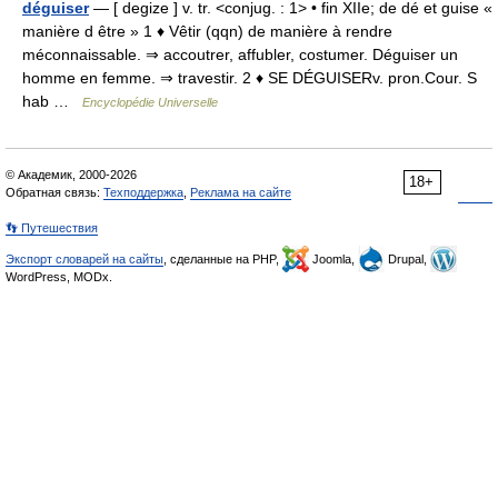
déguiser
— [ degize ] v. tr. <conjug. : 1> • fin XIIe; de dé et guise «
manière d être » 1 ♦ Vêtir (qqn) de manière à rendre
méconnaissable. ⇒ accoutrer, affubler, costumer. Déguiser un
homme en femme. ⇒ travestir. 2 ♦ SE DÉGUISERv. pron.Cour. S
hab …
Encyclopédie Universelle
© Академик, 2000-2026
18+
Обратная связь:
Техподдержка
,
Реклама на сайте
👣 Путешествия
Экспорт словарей на сайты
, сделанные на PHP,
Joomla,
Drupal,
WordPress, MODx.