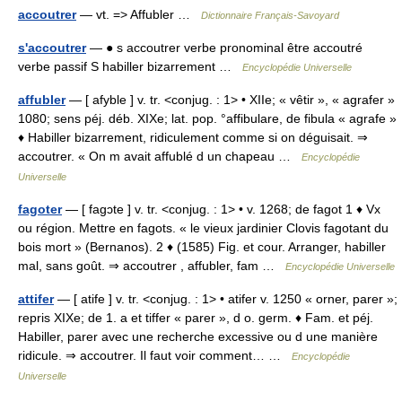
accoutrer
— vt. => Affubler …
Dictionnaire Français-Savoyard
s'accoutrer
— ● s accoutrer verbe pronominal être accoutré
verbe passif S habiller bizarrement …
Encyclopédie Universelle
affubler
— [ afyble ] v. tr. <conjug. : 1> • XIIe; « vêtir », « agrafer »
1080; sens péj. déb. XIXe; lat. pop. °affibulare, de fibula « agrafe »
♦ Habiller bizarrement, ridiculement comme si on déguisait. ⇒
accoutrer. « On m avait affublé d un chapeau …
Encyclopédie
Universelle
fagoter
— [ fagɔte ] v. tr. <conjug. : 1> • v. 1268; de fagot 1 ♦ Vx
ou région. Mettre en fagots. « le vieux jardinier Clovis fagotant du
bois mort » (Bernanos). 2 ♦ (1585) Fig. et cour. Arranger, habiller
mal, sans goût. ⇒ accoutrer , affubler, fam …
Encyclopédie Universelle
attifer
— [ atife ] v. tr. <conjug. : 1> • atifer v. 1250 « orner, parer »;
repris XIXe; de 1. a et tiffer « parer », d o. germ. ♦ Fam. et péj.
Habiller, parer avec une recherche excessive ou d une manière
ridicule. ⇒ accoutrer. Il faut voir comment… …
Encyclopédie
Universelle