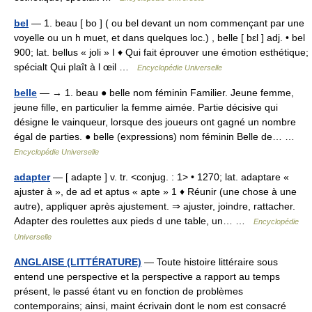
bel
— 1. beau [ bo ] ( ou bel devant un nom commençant par une
voyelle ou un h muet, et dans quelques loc.) , belle [ bɛl ] adj. • bel
900; lat. bellus « joli » I ♦ Qui fait éprouver une émotion esthétique;
spécialt Qui plaît à l œil …
Encyclopédie Universelle
belle
— → 1. beau ● belle nom féminin Familier. Jeune femme,
jeune fille, en particulier la femme aimée. Partie décisive qui
désigne le vainqueur, lorsque des joueurs ont gagné un nombre
égal de parties. ● belle (expressions) nom féminin Belle de… …
Encyclopédie Universelle
adapter
— [ adapte ] v. tr. <conjug. : 1> • 1270; lat. adaptare «
ajuster à », de ad et aptus « apte » 1 ♦ Réunir (une chose à une
autre), appliquer après ajustement. ⇒ ajuster, joindre, rattacher.
Adapter des roulettes aux pieds d une table, un… …
Encyclopédie
Universelle
ANGLAISE (LITTÉRATURE)
— Toute histoire littéraire sous
entend une perspective et la perspective a rapport au temps
présent, le passé étant vu en fonction de problèmes
contemporains; ainsi, maint écrivain dont le nom est consacré