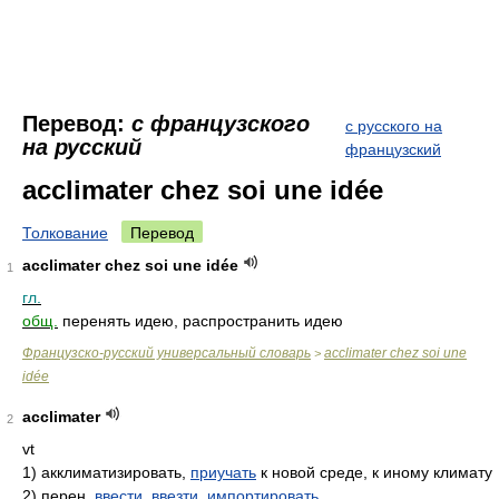
Перевод:
с французского
с русского на
на русский
французский
acclimater chez soi une idée
Толкование
Перевод
acclimater chez soi une idée
1
гл.
общ.
перенять идею, распространить идею
Французско-русский универсальный словарь
acclimater chez soi une
>
idée
acclimater
2
vt
1)
акклиматизировать,
приучать
к новой среде, к иному климату
2)
перен.
ввести
,
ввезти
,
импортировать