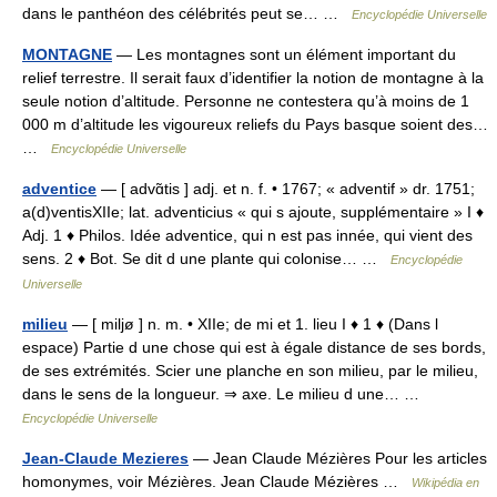
dans le panthéon des célébrités peut se… …
Encyclopédie Universelle
MONTAGNE
— Les montagnes sont un élément important du
relief terrestre. Il serait faux d’identifier la notion de montagne à la
seule notion d’altitude. Personne ne contestera qu’à moins de 1
000 m d’altitude les vigoureux reliefs du Pays basque soient des…
…
Encyclopédie Universelle
adventice
— [ advɑ̃tis ] adj. et n. f. • 1767; « adventif » dr. 1751;
a(d)ventisXIIe; lat. adventicius « qui s ajoute, supplémentaire » I ♦
Adj. 1 ♦ Philos. Idée adventice, qui n est pas innée, qui vient des
sens. 2 ♦ Bot. Se dit d une plante qui colonise… …
Encyclopédie
Universelle
milieu
— [ miljø ] n. m. • XIIe; de mi et 1. lieu I ♦ 1 ♦ (Dans l
espace) Partie d une chose qui est à égale distance de ses bords,
de ses extrémités. Scier une planche en son milieu, par le milieu,
dans le sens de la longueur. ⇒ axe. Le milieu d une… …
Encyclopédie Universelle
Jean-Claude Mezieres
— Jean Claude Mézières Pour les articles
homonymes, voir Mézières. Jean Claude Mézières …
Wikipédia en