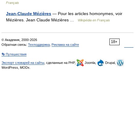
Français
Jean-Claude Mézières
— Pour les articles homonymes, voir
Mézières. Jean Claude Mézières …
Wikipédia en Français
© Академик, 2000-2026
18+
Обратная связь:
Техподдержка
,
Реклама на сайте
👣 Путешествия
Экспорт словарей на сайты
, сделанные на PHP,
Joomla,
Drupal,
WordPress, MODx.