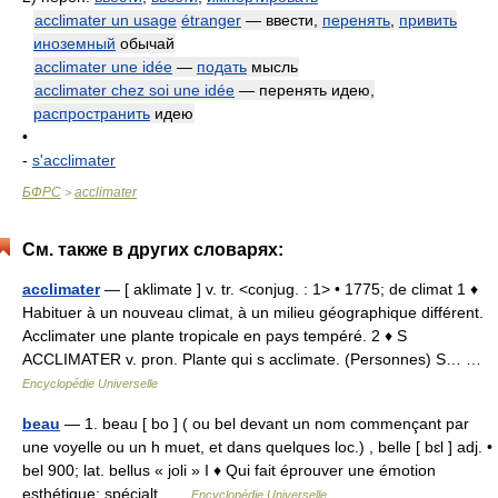
acclimater un usage
étranger
— ввести,
перенять
,
привить
иноземный
обычай
acclimater une idée
—
подать
мысль
acclimater chez soi une idée
— перенять идею,
распространить
идею
•
-
s'acclimater
БФРС
acclimater
>
См. также в других словарях:
acclimater
— [ aklimate ] v. tr. <conjug. : 1> • 1775; de climat 1 ♦
Habituer à un nouveau climat, à un milieu géographique différent.
Acclimater une plante tropicale en pays tempéré. 2 ♦ S
ACCLIMATER v. pron. Plante qui s acclimate. (Personnes) S… …
Encyclopédie Universelle
beau
— 1. beau [ bo ] ( ou bel devant un nom commençant par
une voyelle ou un h muet, et dans quelques loc.) , belle [ bɛl ] adj. •
bel 900; lat. bellus « joli » I ♦ Qui fait éprouver une émotion
esthétique; spécialt …
Encyclopédie Universelle