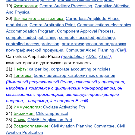
19)
Физиология:
Central Auditory Processing
,
Cognitive Affective
And Physical
20)
Вычислительная техника:
Carrierless Amplitude Phase
modulation
,
Central Arbitration Point
,
Communications-electronics
Accommodation Program
,
Component Approval Process
,
computer-aided publishing
,
computer-assisted publishing
,
controlled access protection
,
автоматизированная подготовка
полиграфической продукции
,
Computer Aided Planning
(
CIM
)
,
Carrierless Amplitude Phase
(
modulation
,
ADSL
,
AT&T
)
,
компьютерная издательская деятельность
21)
Нефть:
caliper log
,
corporate accounting principles
22)
Генетика:
белок-активатор катаболитных оперонов
(димерный регуляторный белок, известный у прокариот;
находясь в комплексе с циклическим монофосфатом, он
связывается с промотором, активируя транскрипцию
оперона, - например, lac-оперона E. coli)
23)
Иммунология:
Cyclase Activating Pth
24)
Биохимия:
Chloramphenicol
25)
Связь:
CAMEL Application Part
26)
Воздухоплавание:
Civil Aviation Planning Committee
,
Civil
Aviation Publication