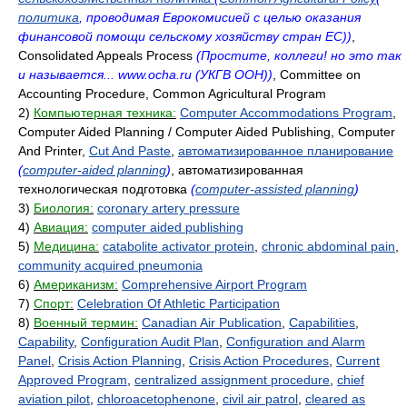
политика
, проводимая Еврокомисией с целью оказания
финансовой помощи сельскому хозяйству стран ЕС))
,
Consolidated Appeals Process
(Простите, коллеги! но это так
и называется... www.ocha.ru (УКГВ ООН))
, Committee on
Accounting Procedure, Common Agricultural Program
2)
Компьютерная техника:
Computer Accommodations Program
,
Computer Aided Planning / Computer Aided Publishing, Computer
And Printer,
Cut And Paste
,
автоматизированное планирование
(
computer-aided planning
)
, автоматизированная
технологическая подготовка
(
computer-assisted planning
)
3)
Биология:
coronary artery pressure
4)
Авиация:
computer aided publishing
5)
Медицина:
catabolite activator protein
,
chronic abdominal pain
,
community acquired pneumonia
6)
Американизм:
Comprehensive Airport Program
7)
Спорт:
Celebration Of Athletic Participation
8)
Военный термин:
Canadian Air Publication
,
Capabilities
,
Capability
,
Configuration Audit Plan
,
Configuration and Alarm
Panel
,
Crisis Action Planning
,
Crisis Action Procedures
,
Current
Approved Program
,
centralized assignment procedure
,
chief
aviation pilot
,
chloroacetophenone
,
civil air patrol
,
cleared as