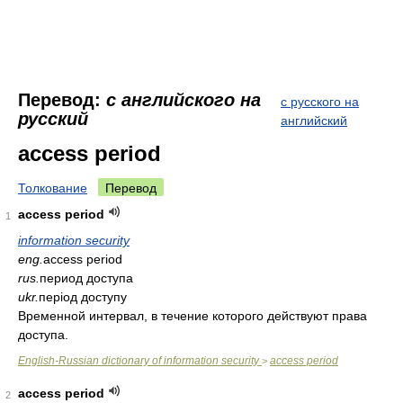
Перевод:
с английского на
с русского на
русский
английский
access period
Толкование
Перевод
access period
1
information security
eng.
access period
rus.
период доступа
ukr.
період доступу
Временной интервал, в течение которого действуют права
доступа.
English-Russian dictionary of information security
access period
>
access period
2