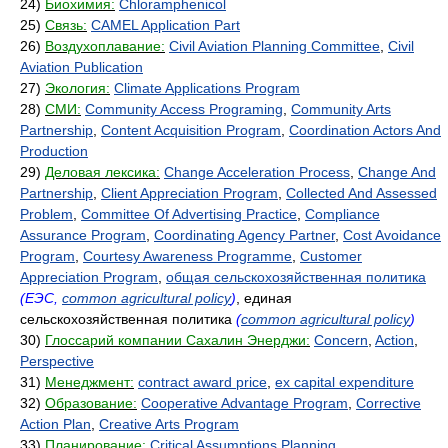
24)
Биохимия:
Chloramphenicol
25)
Связь:
CAMEL Application Part
26)
Воздухоплавание:
Civil Aviation Planning Committee
,
Civil
Aviation Publication
27)
Экология:
Climate Applications Program
28)
СМИ:
Community Access Programing
,
Community Arts
Partnership
,
Content Acquisition Program
,
Coordination Actors And
Production
29)
Деловая лексика:
Change Acceleration Process
,
Change And
Partnership
,
Client Appreciation Program
,
Collected And Assessed
Problem
,
Committee Of Advertising Practice
,
Compliance
Assurance Program
,
Coordinating Agency Partner
,
Cost Avoidance
Program
,
Courtesy Awareness Programme
,
Customer
Appreciation Program
,
общая сельскохозяйственная политика
(ЕЭС,
common agricultural policy
)
, единая
сельскохозяйственная политика
(
common agricultural policy
)
30)
Глоссарий компании Сахалин Энерджи:
Concern
,
Action
,
Perspective
31)
Менеджмент:
contract award price
,
ex capital expenditure
32)
Образование:
Cooperative Advantage Program
,
Corrective
Action Plan
,
Creative Arts Program
33)
Планирование:
Critical Assumptions Planning