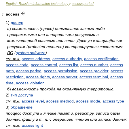
English-Russian information technology
access period
>
access
7
1)
доступ
а)
возможность (право) пользования какими-либо
программными или аппаратными ресурсами в
компьютерной системе или сети. Доступ к защищённым
ресурсам (protected resource) контролируется системным
ПО
(
system software
)
см. тж.
access address
,
access authority
,
access certification
,
access code
,
access control
,
access list
,
access number
,
access
path
,
access period
,
access permission
,
access provider
,
access
restriction
,
access rights
,
access server
,
access terminal
,
access
time
,
access violation
б)
возможность прохода на охраняемую территорию.
2)
тип доступа
см. тж.
access level
,
access method
,
access mode
,
access type
3)
обращение
процесс доступа к ячейке памяти, регистру, записи базы
данных, файлу и т. п. с операцией чтения или записи данных
см. тж.
access light