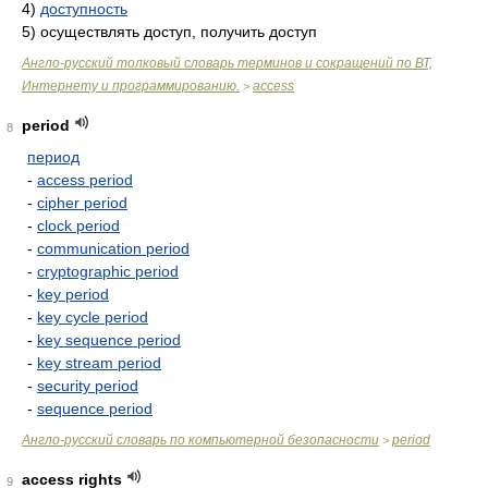
4)
доступность
5)
осуществлять доступ, получить доступ
Англо-русский толковый словарь терминов и сокращений по ВТ,
Интернету и программированию.
access
>
period
8
период
-
access period
-
cipher period
-
clock period
-
communication period
-
cryptographic period
-
key period
-
key cycle period
-
key sequence period
-
key stream period
-
security period
-
sequence period
Англо-русский словарь по компьютерной безопасности
period
>
access rights
9