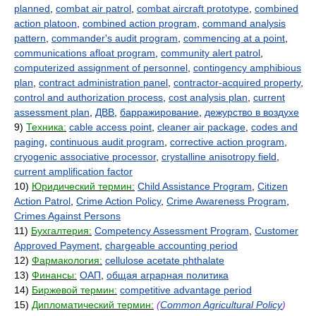
planned
,
combat air patrol
,
combat aircraft prototype
,
combined
action platoon
,
combined action program
,
command analysis
pattern
,
commander's audit program
,
commencing at a point
,
communications afloat program
,
community alert patrol
,
computerized assignment of personnel
,
contingency amphibious
plan
,
contract administration panel
,
contractor-acquired property
,
control and authorization process
,
cost analysis plan
,
current
assessment plan
,
ДВВ
,
барражирование
,
дежурство в воздухе
9)
Техника:
cable access point
,
cleaner air package
,
codes and
paging
,
continuous audit program
,
corrective action program
,
cryogenic associative processor
,
crystalline anisotropy field
,
current amplification factor
10)
Юридический термин:
Child Assistance Program
,
Citizen
Action Patrol
,
Crime Action Policy
,
Crime Awareness Program
,
Crimes Against Persons
11)
Бухгалтерия:
Competency Assessment Program
,
Customer
Approved Payment
,
chargeable accounting period
12)
Фармакология:
cellulose acetate phthalate
13)
Финансы:
ОАП
,
общая аграрная политика
14)
Биржевой термин:
competitive advantage period
15)
Дипломатический термин:
(
Common Agricultural Policy
)