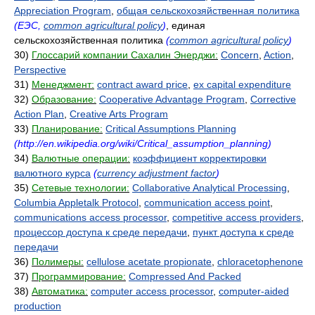
Appreciation Program
,
общая сельскохозяйственная политика
(ЕЭС,
common agricultural policy
)
, единая
сельскохозяйственная политика
(
common agricultural policy
)
30)
Глоссарий компании Сахалин Энерджи:
Concern
,
Action
,
Perspective
31)
Менеджмент:
contract award price
,
ex capital expenditure
32)
Образование:
Cooperative Advantage Program
,
Corrective
Action Plan
,
Creative Arts Program
33)
Планирование:
Critical Assumptions Planning
(http://en.wikipedia.org/wiki/Critical_assumption_planning)
34)
Валютные операции:
коэффициент корректировки
валютного курса
(
currency adjustment factor
)
35)
Сетевые технологии:
Collaborative Analytical Processing
,
Columbia Appletalk Protocol
,
communication access point
,
communications access processor
,
competitive access providers
,
процессор доступа к среде передачи
,
пункт доступа к среде
передачи
36)
Полимеры:
cellulose acetate propionate
,
chloracetophenone
37)
Программирование:
Compressed And Packed
38)
Автоматика:
computer access processor
,
computer-aided
production