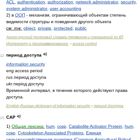
ACL
,
authentication
,
authorization
,
network administrator
,
security
,
system administrator
,
user accounting
2)
в
ООП
- механизм, ограничивающий объектам степень
видимости структуры и поведения другого объекта
см. тж.
object
,
private
,
protected
,
public
Англо-русский толковый словарь терминов и сокращений по ВТ,
Интернету и программированию.
access control
>
период доступа
12
information security
eng.
access period
rus.
период доступа
ukr.
період доступу
Временной интервал, в течение которого действуют права
доступа.
English-Russian dictionary of information security
период доступа
>
CAP
13
1)
Общая лексика:
hum
.
сокр
.
Catabolite Activator Protein
,
hum
.
сокр
.
Cytoskeleton Associated Proteins
,
Единая
сельскохозяйственная политика
(
Common Agricultural Policy
(