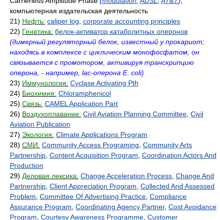
Carrierless Amplitude Phase
(
modulation
,
ADSL
,
AT&T
)
,
компьютерная издательская деятельность
21)
Нефть:
caliper log
,
corporate accounting principles
22)
Генетика:
белок-активатор катаболитных оперонов
(димерный регуляторный белок, известный у прокариот;
находясь в комплексе с циклическим монофосфатом, он
связывается с промотором, активируя транскрипцию
оперона, - например, lac-оперона E. coli)
23)
Иммунология:
Cyclase Activating Pth
24)
Биохимия:
Chloramphenicol
25)
Связь:
CAMEL Application Part
26)
Воздухоплавание:
Civil Aviation Planning Committee
,
Civil
Aviation Publication
27)
Экология:
Climate Applications Program
28)
СМИ:
Community Access Programing
,
Community Arts
Partnership
,
Content Acquisition Program
,
Coordination Actors And
Production
29)
Деловая лексика:
Change Acceleration Process
,
Change And
Partnership
,
Client Appreciation Program
,
Collected And Assessed
Problem
,
Committee Of Advertising Practice
,
Compliance
Assurance Program
,
Coordinating Agency Partner
,
Cost Avoidance
Program
,
Courtesy Awareness Programme
,
Customer