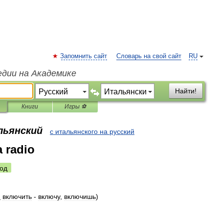
Запомнить сайт
Словарь на свой сайт
RU
едии на Академике
Найти!
Книги
Игры ⚽
льянский
с итальянского на русский
a radio
од
.
включить
-
включу
,
включишь
)