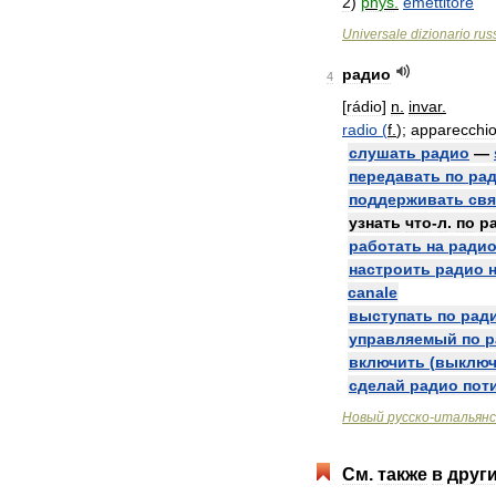
2
)
phys
.
emettitore
Universale
dizionario
rus
радио
4
[
rádio
]
n
.
invar
.
radio
(
f
.
);
apparecchi
слушать
радио
—
передавать
по
ра
поддерживать
свя
узнать
что
-
л
.
по
р
работать
на
ради
настроить
радио
canale
выступать
по
рад
управляемый
по
р
включить
(
выключ
сделай
радио
пот
Новый
русско
-
итальянс
См
.
также
в
друг