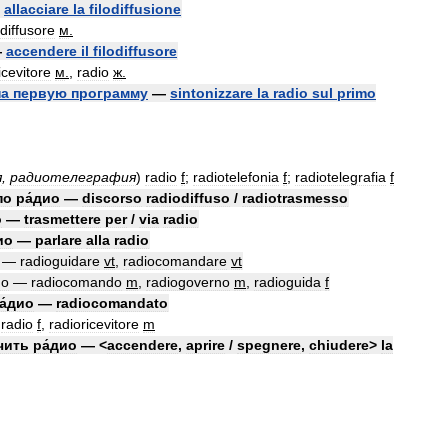
—
allacciare
la
filodiffusione
odiffusore
м
.
—
accendere
il
filodiffusore
icevitore
м
.
,
radio
ж
.
на
первую
программу
—
sintonizzare
la
radio
sul
primo
я
,
радиотелеграфия
)
radio
f
;
radiotelefonia
f
;
radiotelegrafia
f
по
ра́дио
—
discorso
radiodiffuso
/
radiotrasmesso
о
—
trasmettere
per
/
via
radio
ио
—
parlare
alla
radio
—
radioguidare
vt
,
radiocomandare
vt
ио
—
radiocomando
m
,
radiogoverno
m
,
radioguida
f
а́дио
—
radiocomandato
radio
f
,
radioricevitore
m
чить
ра́дио
— <
accendere
,
aprire
/
spegnere
,
chiudere
>
la