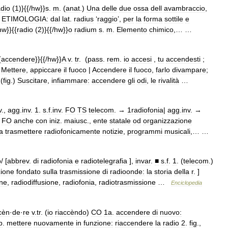
adio
(
1
)}{{/
hw
}}
s
.
m
. (
anat
.)
Una
delle
due
ossa
dell
avambraccio
,
.
ETIMOLOGIA:
dal
lat
.
radius
‘
raggio
’,
per
la
forma
sottile
e
hw
}}{{
radio
(
2
)}{{/
hw
}}
o
radium
s
.
m
.
Elemento
chimico
,… …
{
accendere
}}{{/
hw
}}
A
v
.
tr
. (
pass
.
rem
.
io
accesi
,
tu
accendesti
;
Mettere
,
appiccare
il
fuoco
|
Accendere
il
fuoco
,
farlo
divampare
;
(
fig
.)
Suscitare
,
infiammare:
accendere
gli
odi
,
le
rivalità
…
v
.,
agg
.
inv
.
1
.
s
.
f
.
inv
.
FO
TS
telecom
. →
1radiofonia
|
agg
.
inv
. →
.
FO
anche
con
iniz
.
maiusc
.,
ente
statale
od
organizzazione
a
trasmettere
radiofonicamente
notizie
,
programmi
musicali
,… …
o
/ [
abbrev
.
di
radiofonia
e
radiotelegrafia
],
invar
.
■
s
.
f
.
1
. (
telecom
.)
ione
fondato
sulla
trasmissione
di
radioonde:
la
storia
della
r
. ]
ne
,
radiodiffusione
,
radiofonia
,
radiotrasmissione
…
Enciclopedia
cèn
·
de
·
re
v
.
tr
. (
io
riaccèndo
)
CO
1a
.
accendere
di
nuovo:
b
.
mettere
nuovamente
in
funzione:
riaccendere
la
radio
2
.
fig
.,