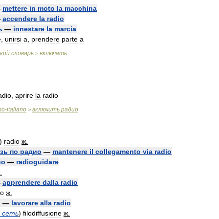
—
mettere
in
moto
la
macchina
—
accendere
la
radio
ь
—
innestare
la
marcia
e
,
unirsi
a
,
prendere
parte
a
кий
словарь
включать
>
adio
,
aprire
la
radio
so
-
italiano
включить
радио
>
)
radio
ж
.
зь
по
радио
—
mantenere
il
collegamento
via
radio
ио
—
radioguidare
.
—
apprendere
dalla
radio
io
ж
.
о
—
lavorare
alla
radio
сеть
)
filodiffusione
ж
.