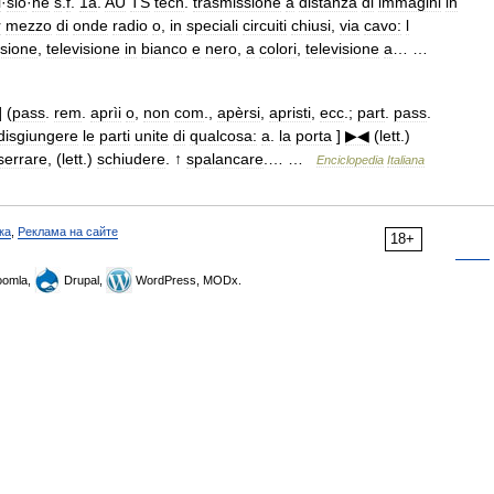
i
·
sió
·
ne
s
.
f
.
1a
.
AU
TS
tecn
.
trasmissione
a
distanza
di
immagini
in
r
mezzo
di
onde
radio
o
,
in
speciali
circuiti
chiusi
,
via
cavo:
l
isione
,
televisione
in
bianco
e
nero
,
a
colori
,
televisione
a
… …
 (
pass
.
rem
.
aprìi
o
,
non
com
.,
apèrsi
,
apristi
,
ecc
.;
part
.
pass
.
disgiungere
le
parti
unite
di
qualcosa:
a
.
la
porta
]
▶◀
(
lett
.)
serrare
, (
lett
.)
schiudere
. ↑
spalancare
.… …
Enciclopedia
Italiana
ка
,
Реклама на сайте
18+
omla,
Drupal,
WordPress, MODx.