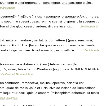
ovamente
o
ulteriormente
un
sentimento
,
una
passione
e
sim
.
:
onario
italiano
spegnere
}}{{/
hw
}}(
o
e
), (
tosc
.)
spengere
o
spengere
A
v
.
tr
. (
pres
.
,
tu
spegni
o
spegni
;
pass
.
rem
.
io
spensi
o
spensi
,
tu
spegnesti
;
Far
sì
che
qlco
.
cessi
di
ardere
,
di
dare
luce
,
di
… …
Enciclopedia
di
[
lat
.
mittere
mandare
,
nel
lat
.
tardo
mettere
] (
pass
.
rem
.
misi
,
ésso
).
■
v
.
tr
.
1
.
a
. [
far
sì
che
qualcosa
occupi
una
determinata
inato
luogo:
m
.
i
vestiti
nell
armadio
;
m
.
i
piatti
,
le
… …
Enciclopedia
.
trasmissione
a
distanza
2
. (
fam
.)
televisore
,
tivù
(
fam
.),
o
,
TV
,
video
,
teleschermo
□
network
(
ingl
.),
rete
.
NOMENCLATURA
mi
e
Contrari
.
Terza
edizione
nus
commode
Perspectiva
,
melius
Aspectiva
,
scientia
est
ata
,
quae
de
radiis
visûs
et
lucis
,
sive
de
visione
ac
illuminatione
em
loquuntur
oculi
,
quibus
omnem
Philosophiam
debemus
,
ut
testis
icon
universale