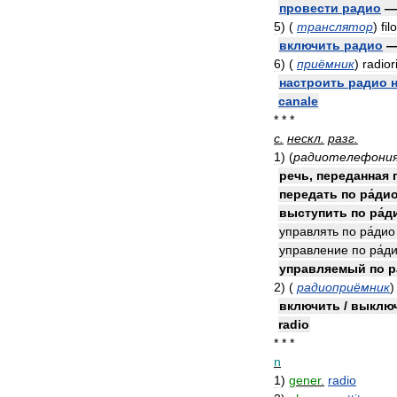
провести
радио
5
)
(
транслятор
)
fil
включить
радио
6
)
(
приёмник
)
radior
настроить
радио
canale
* * *
с
.
нескл
.
разг
.
1
)
(
радиотелефони
речь
,
переданная
передать
по
ра́ди
выступить
по
ра́д
управлять
по
ра́дио
управление
по
ра́д
управляемый
по
р
2
)
(
радиоприёмник
)
включить
/
выклю
radio
* * *
n
1
)
gener
.
radio