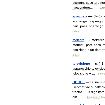
eccitare
,
suscitare
nu
riaccendere
… …
Dizi
spegnere
— {{
hw
}}{{
io
spengo
o
spengo
part
.
pass
.
spento
)
1
italiano
mettere
— /
met:ere
/ 
mettésti
,
part
.
pass
.
m
posizione
o
un
determ
Italiana
televisione
—
s
.
f
.
1
apparecchio
televisiv
televisione
●
…
Sinoni
OPTICE
—
Latine
mi
Geometriae
subaltern
tractat
.
Eius
dign
itat
est
… …
Hofmann
J
.
Lex