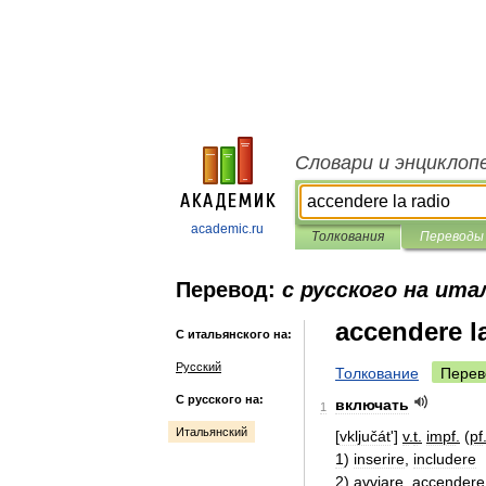
Словари и энциклоп
academic.ru
Толкования
Переводы
Перевод:
с русского на ита
accendere l
С итальянского на:
Русский
Толкование
Перев
С русского на:
включать
1
Итальянский
[
vključát
']
v
.
t
.
impf
.
(
pf
1
)
inserire
,
includere
2
)
avviare
,
accendere