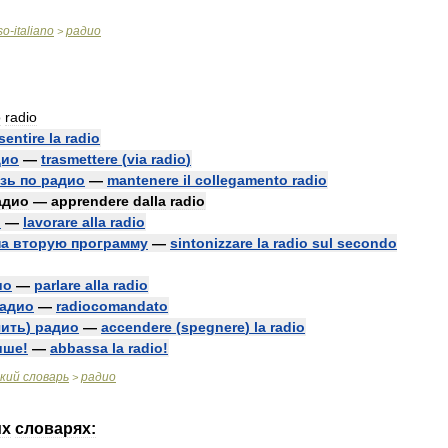
so
-
italiano
радио
>
o
radio
sentire
la
radio
дио
—
trasmettere
(
via
radio
)
зь
по
радио
—
mantenere
il
collegamento
radio
адио
—
apprendere
dalla
radio
о
—
lavorare
alla
radio
на
вторую
программу
—
sintonizzare
la
radio
sul
secondo
ио
—
parlare
alla
radio
адио
—
radiocomandato
ить
)
радио
—
accendere
(
spegnere
)
la
radio
ише
!
—
abbassa
la
radio
!
кий
словарь
радио
>
их
словарях: