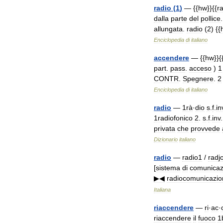
radio
(
1
)
— {{
hw
}}{{
r
dalla
parte
del
pollice
allungata
.
radio
(
2
) {{
Enciclopedia
di
italiano
accendere
— {{
hw
}}{
part
.
pass
.
acceso
)
1
CONTR
.
Spegnere
.
2
Enciclopedia
di
italiano
radio
—
1rà
·
dio
s
.
f
.
in
1radiofonico
2
.
s
.
f
.
inv
privata
che
provvede
Dizionario
italiano
radio
—
radio1
/
radj
[
sistema
di
comunicaz
▶◀
radiocomunicazio
Italiana
riaccendere
—
ri
·
ac
·
riaccendere
il
fuoco
1