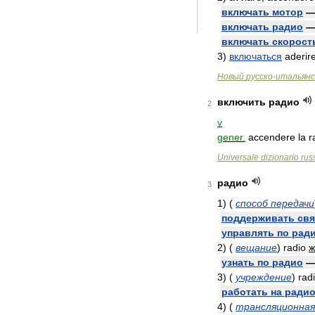
включать
мотор
включать
радио
включать
скорост
3
)
включаться
aderir
Новый
русско
-
итальянс
включить
радио
2
v
gener
.
accendere
la
r
Universale
dizionario
rus
радио
3
1
)
(
способ
передачи
поддерживать
свя
управлять
по
рад
2
)
(
вещание
)
radio
ж
узнать
по
радио
3
)
(
учреждение
)
rad
работать
на
ради
4
)
(
трансляционная