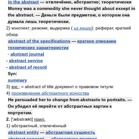
in the abstract
— отвлечённо, абстрактно; теоретически
Money was a commodity she never thought about except in
the abstract. — Деньги были предметом, о котором она
думала лишь теоретически.
2)
конспект; резюме; выдержка
(
из книги
)
; реферат, краткий
обзор
abstract of the specifications
—
краткое описание
технических характеристик
-
abstract journal
-
abstract service
-
abstract of record
Syn:
summary
3)
юр.
; = abstract of title документ о правовом титуле
4)
произведение абстрактного искусства
He persuaded her to change from abstracts to portraits. —
Он убедил её перейти от абстрактных картин к
портретам.
2.
['æbstrækt]
прил.
1)
абстрактный, отвлечённый
abstract entity
—
абстрактная сущность
abstract concept
—
абстрактное понятие