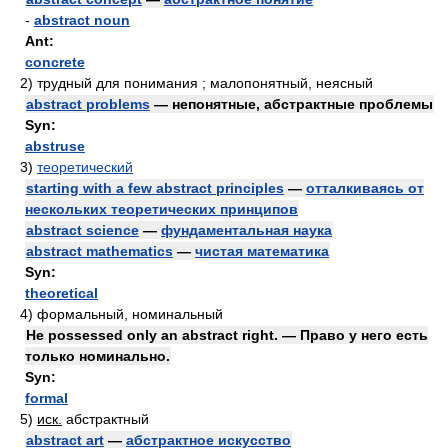
-
abstract noun
Ant:
concrete
2)
трудный для понимания ; малопонятный, неясный
abstract problems
— непонятные, абстрактные проблемы
Syn:
abstruse
3)
теоретический
starting with a few abstract principles
—
отталкиваясь от
нескольких теоретических принципов
abstract science
—
фундаментальная наука
abstract mathematics
—
чистая математика
Syn:
theoretical
4)
формальный, номинальный
He possessed only an abstract right. — Право у него есть
только номинально.
Syn:
formal
5)
иск.
абстрактный
abstract art
—
абстрактное искусство