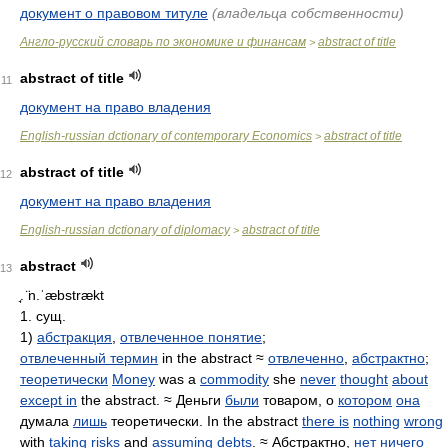
документ о правовом титуле
(владельца собственности)
Англо-русский словарь по экономике и финансам
abstract of title
>
abstract of title
11
документ на право владения
English-russian dctionary of contemporary Economics
abstract of title
>
abstract of title
12
документ на право владения
English-russian dctionary of diplomacy
abstract of title
>
abstract
13
̘. ̈n.ˈæbstrækt
1. сущ.
1)
абстракция
,
отвлеченное понятие
;
отвлеченный термин
in the abstract ≈
отвлеченно
,
абстрактно
;
теоретически
Money
was a
commodity
she
never
thought
about
except in
the abstract. ≈ Деньги
были
товаром, о
котором
она
думала
лишь
теоретически. In the abstract
there is
nothing
wrong
with
taking
risks
and
assuming
debts
. ≈ Абстрактно,
нет
ничего