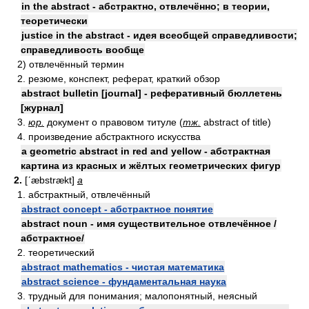
in the abstract - абстрактно, отвлечённо; в теории,
теоретически
justice in the abstract - идея всеобщей справедливости;
справедливость вообще
2) отвлечённый термин
2. резюме, конспект, реферат, краткий обзор
abstract bulletin [journal] - реферативный бюллетень
[журнал]
3.
юр.
документ о правовом титуле (
тж.
abstract of title)
4. произведение абстрактного искусства
a geometric abstract in red and yellow - абстрактная
картина из красных и жёлтых геометрических фигур
2.
[ʹæbstrækt]
a
1. абстрактный, отвлечённый
abstract concept - абстрактное понятие
abstract noun - имя существительное отвлечённое /
абстрактное/
2. теоретический
abstract mathematics - чистая математика
abstract science - фундаментальная наука
3. трудный для понимания; малопонятный, неясный