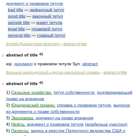
документ о правовом титуле
bad title
—
дефектный титул
good title
—
законный титул
sample title
—
макет титула
legal title
—
правовой титул
general title
—
главный титул
English-Russian base dictionary
abstract of title
>
abstract of title
3
юр.
документ
о правовом титуле Syn:
abstract
Большой англо-русский и русско-английский словарь
abstract of title
>
abstract of title
4
1)
Сельское хозяйство:
титул собственности
,
подтверждающий
право на владение
2)
Юридический термин:
справка о правовом титуле
,
выписка
из документа о праве собственности
3)
Экономика:
документ на право владения
4)
Нефть:
документ о правовом титуле
(владельца участка)
5)
Патенты:
запись в реестре Патентного ведомства США о