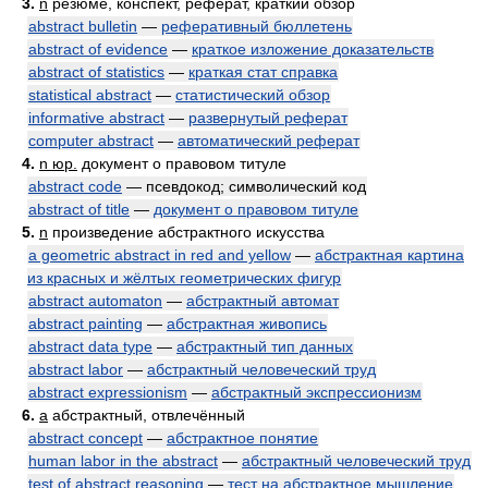
3.
n
резюме, конспект, реферат, краткий обзор
abstract bulletin
—
реферативный бюллетень
abstract of evidence
—
краткое изложение доказательств
abstract of statistics
—
краткая стат справка
statistical abstract
—
статистический обзор
informative abstract
—
развернутый реферат
computer abstract
—
автоматический реферат
4.
n юр.
документ о правовом титуле
abstract code
— псевдокод; символический код
abstract of title
—
документ о правовом титуле
5.
n
произведение абстрактного искусства
a geometric abstract in red and yellow
—
абстрактная картина
из красных и жёлтых геометрических фигур
abstract automaton
—
абстрактный автомат
abstract painting
—
абстрактная живопись
abstract data type
—
абстрактный тип данных
abstract labor
—
абстрактный человеческий труд
abstract expressionism
—
абстрактный экспрессионизм
6.
a
абстрактный, отвлечённый
abstract concept
—
абстрактное понятие
human labor in the abstract
—
абстрактный человеческий труд
test of abstract reasoning
—
тест на абстрактное мышление