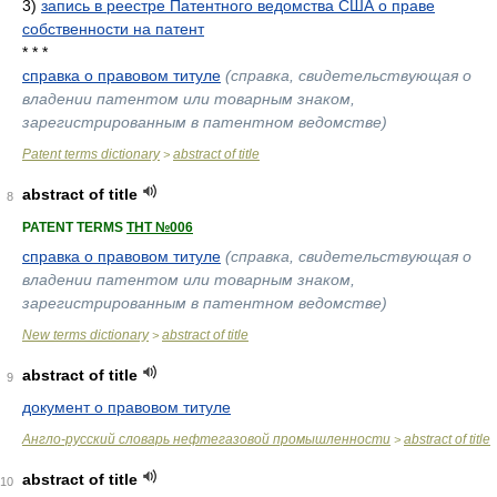
3)
запись в реестре Патентного ведомства США о праве
собственности на патент
* * *
справка о правовом титуле
(справка, свидетельствующая о
владении патентом или товарным знаком,
зарегистрированным в патентном ведомстве)
Patent terms dictionary
abstract of title
>
abstract of title
8
PATENT TERMS
ТНТ №006
справка о правовом титуле
(справка, свидетельствующая о
владении патентом или товарным знаком,
зарегистрированным в патентном ведомстве)
New terms dictionary
abstract of title
>
abstract of title
9
документ о правовом титуле
Англо-русский словарь нефтегазовой промышленности
abstract of title
>
abstract of title
10