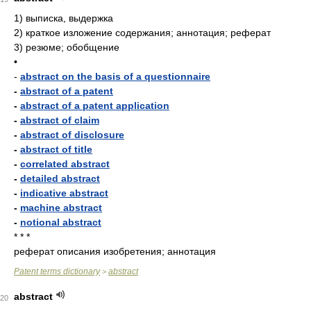
1)
выписка, выдержка
2)
краткое изложение содержания; аннотация; реферат
3)
резюме; обобщение
•
-
abstract on the basis of a questionnaire
-
abstract of a patent
-
abstract of a patent application
-
abstract of claim
-
abstract of disclosure
-
abstract of title
-
correlated abstract
-
detailed abstract
-
indicative abstract
-
machine abstract
-
notional abstract
* * *
реферат описания изобретения; аннотация
Patent terms dictionary
abstract
>
abstract
20