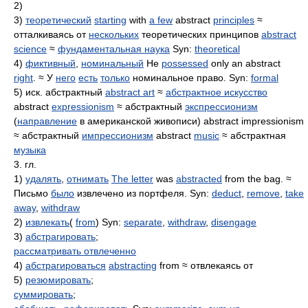
2)
3)
теоретический
starting
with
a few
abstract
principles
≈
отталкиваясь от
нескольких
теоретических принципов
abstract
science
≈
фундаментальная наука
Syn:
theoretical
4)
фиктивный
,
номинальный
He
possessed
only an abstract
right
. ≈ У
него
есть
только
номинальное право. Syn:
formal
5) иск. абстрактный
abstract art
≈
абстрактное искусство
abstract
expressionism
≈ абстрактный
экспрессионизм
(
направление
в американской живописи) abstract impressionism
≈ абстрактный
импрессионизм
abstract
music
≈ абстрактная
музыка
3. гл.
1)
удалять
,
отнимать
The letter
was
abstracted
from the bag. ≈
Письмо
было
извлечено из портфеля. Syn:
deduct
,
remove
,
take
away
,
withdraw
2)
извлекать
(
from
) Syn:
separate
,
withdraw
,
disengage
3)
абстрагировать
;
рассматривать отвлеченно
4)
абстрагироваться
abstracting
from ≈ отвлекаясь от
5)
резюмировать
;
суммировать
;