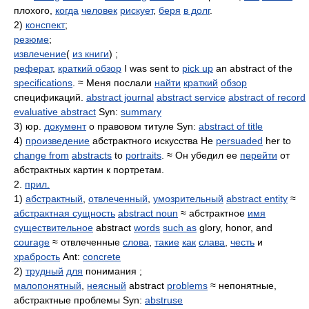
плохого,
когда
человек
рискует
,
беря
в долг
.
2)
конспект
;
резюме
;
извлечение
(
из книги
) ;
реферат
,
краткий обзор
I was sent to
pick up
an abstract of the
specifications
. ≈ Меня послали
найти
краткий
обзор
спецификаций.
abstract journal
abstract service
abstract of record
evaluative abstract
Syn:
summary
3) юр.
документ
о правовом титуле Syn:
abstract of title
4)
произведение
абстрактного искусства He
persuaded
her to
change from
abstracts
to
portraits
. ≈ Он убедил ее
перейти
от
абстрактных картин к портретам.
2.
прил.
1)
абстрактный
,
отвлеченный
,
умозрительный
abstract entity
≈
абстрактная сущность
abstract noun
≈ абстрактное
имя
существительное
abstract
words
such as
glory, honor, and
courage
≈ отвлеченные
слова
,
такие
как
слава
,
честь
и
храбрость
Ant:
concrete
2)
трудный
для
понимания ;
малопонятный
,
неясный
abstract
problems
≈ непонятные,
абстрактные проблемы Syn:
abstruse