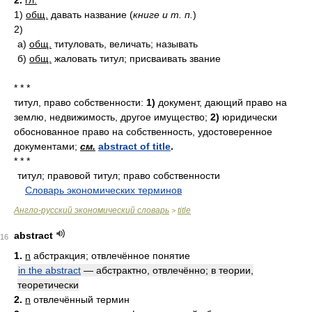
1)
общ.
давать название
(
книге и т. п.
)
2)
а)
общ.
титуловать, величать; называть
б)
общ.
жаловать титул; присваивать звание
* * *
титул, право собственности:
1)
документ, дающий право на
землю, недвижимость, другое имущество;
2)
юридически
обоснованное право на собственность, удостоверенное
документами;
см.
abstract of title
.
* * *
титул; правовой титул; право собственности
.
.
Словарь экономических терминов
.
Англо-русский экономический словарь
title
>
abstract
16
1.
n
абстракция; отвлечённое понятие
in the abstract
— абстрактно, отвлечённо; в теории,
теоретически
2.
n
отвлечённый термин