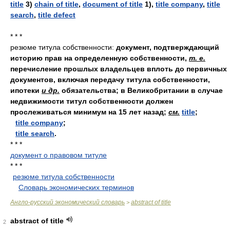
title
3)
chain of title
,
document of title
1),
title company
,
title
search
,
title defect
* * *
резюме титула собственности:
документ, подтверждающий
историю прав на определенную собственности,
т. е.
перечисление прошлых владельцев вплоть до первичных
документов, включая передачу титула собственности,
ипотеки
и др.
обязательства; в Великобритании в случае
недвижимости титул собственности должен
прослеживаться минимум на 15 лет назад;
см.
title
;
title company
;
title search
.
* * *
документ о правовом титуле
* * *
резюме титула собственности
.
.
Словарь экономических терминов
.
Англо-русский экономический словарь
abstract of title
>
abstract of title
2