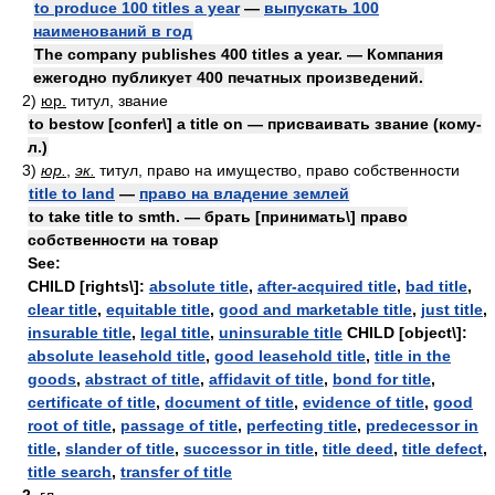
to produce 100 titles a year
—
выпускать 100
наименований в год
The company publishes 400 titles a year. — Компания
ежегодно публикует 400 печатных произведений.
2)
юр.
титул, звание
to bestow [confer\] a title on — присваивать звание (кому-
л.)
3)
юр.
,
эк.
титул, право на имущество, право собственности
title to land
—
право на владение землей
to take title to smth. — брать [принимать\] право
собственности на товар
See:
CHILD [rights\]:
absolute title
,
after-acquired title
,
bad title
,
clear title
,
equitable title
,
good and marketable title
,
just title
,
insurable title
,
legal title
,
uninsurable title
CHILD [object\]:
absolute leasehold title
,
good leasehold title
,
title in the
goods
,
abstract of title
,
affidavit of title
,
bond for title
,
certificate of title
,
document of title
,
evidence of title
,
good
root of title
,
passage of title
,
perfecting title
,
predecessor in
title
,
slander of title
,
successor in title
,
title deed
,
title defect
,
title search
,
transfer of title
2.
гл.