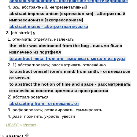
abstract speculations - абстрактное теоретизирование
4.
иск.
абстрактный, непрезентативный
abstract impressionism [expressionism] - абстрактный
импрессионизм [экспрессионизм]
abstract music - абстрактная музыка
3.
[əbʹstrækt]
v
1. отнимать; отделять, извлекать
the letter was abstracted from the bag - письмо было
извлечено из портфеля
to abstract metal from ore - извлекать металл из руды
2. 1) абстрагировать; рассматривать отвлечённо
to abstract oneself /one's mind/ from smth. - отвлекаться
от чего-л.
to abstract the notion of time and space - рассматривать
отвлечённо понятия времени и пространства
2) абстрагироваться
abstracting from - отвлекаясь от
3. реферировать; резюмировать; суммировать
4.
разг.
похитить, украсть; увести
НБАРС
abstract
>
abstract
19