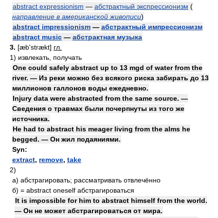
abstract expressionism
—
абстрактный экспрессионизм
(
направление в американской живописи
)
abstract impressionism
—
абстрактный импрессионизм
abstract music
—
абстрактная музыка
3.
[æb'strækt]
гл.
1)
извлекать, получать
One could safely abstract up to 13 mgd of water from the
river. — Из реки можно без всякого риска забирать до 13
миллионов галлонов воды ежедневно.
Injury data were abstracted from the same source. —
Сведения о травмах были почерпнуты из того же
источника.
He had to abstract his meager living from the alms he
begged. — Он жил подаяниями.
Syn:
extract
,
remove
,
take
2)
а)
абстрагировать; рассматривать отвлечённо
б)
= abstract oneself
абстрагироваться
It is impossible for him to abstract himself from the world.
— Он не может абстрагироваться от мира.