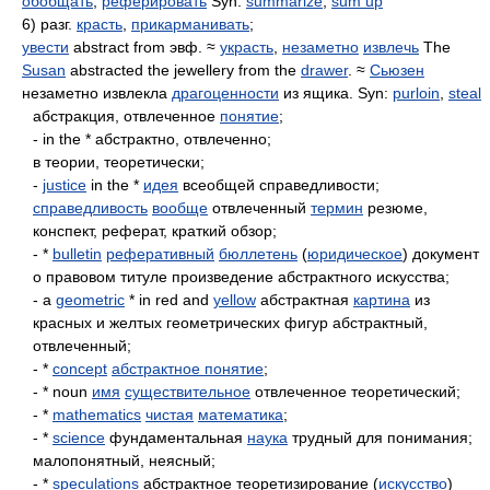
обобщать
,
реферировать
Syn:
summarize
,
sum up
6) разг.
красть
,
прикарманивать
;
увести
abstract from эвф. ≈
украсть
,
незаметно
извлечь
The
Susan
abstracted the jewellery from the
drawer
. ≈
Сьюзен
незаметно извлекла
драгоценности
из ящика. Syn:
purloin
,
steal
абстракция, отвлеченное
понятие
;
- in the * абстрактно, отвлеченно;
в теории, теоретически;
-
justice
in the *
идея
всеобщей справедливости;
справедливость
вообще
отвлеченный
термин
резюме,
конспект, реферат, краткий обзор;
- *
bulletin
реферативный
бюллетень
(
юридическое
) документ
о правовом титуле произведение абстрактного искусства;
- a
geometric
* in red and
yellow
абстрактная
картина
из
красных и желтых геометрических фигур абстрактный,
отвлеченный;
- *
concept
абстрактное понятие
;
- * noun
имя
существительное
отвлеченное теоретический;
- *
mathematics
чистая
математика
;
- *
science
фундаментальная
наука
трудный для понимания;
малопонятный, неясный;
- *
speculations
абстрактное теоретизирование (
искусство
)