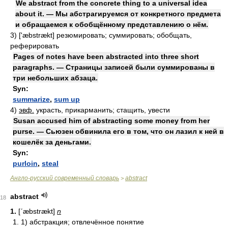
We abstract from the concrete thing to a universal idea
about it. — Мы абстрагируемся от конкретного предмета
и обращаемся к обобщённому представлению о нём.
3)
['æbstrækt] резюмировать; суммировать; обобщать,
реферировать
Pages of notes have been abstracted into three short
paragraphs. — Страницы записей были суммированы в
три небольших абзаца.
Syn:
summarize
,
sum up
4)
эвф.
украсть, прикарманить; стащить, увести
Susan accused him of abstracting some money from her
purse. — Сьюзен обвинила его в том, что он лазил к ней в
кошелёк за деньгами.
Syn:
purloin
,
steal
Англо-русский современный словарь
abstract
>
abstract
18
1.
[ʹæbstrækt]
n
1. 1) абстракция; отвлечённое понятие