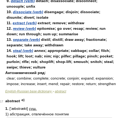
9.
detach (verb)
detach; disassociate; disconnect;
uncouple; unfix
10.
dissociate (verb)
disengage; disjoin; dissociate;
disunite; divert; isolate
11.
extract (verb)
extract; remove; withdraw
12.
review (verb)
epitomise; go over; recap; review; run
down; run through; sum up; summarise
13.
separate (verb)
distil; distill; draw away; fractionate;
separate; take away; withdrawn
14.
steal (verb)
annex; appropriate; cabbage; collar; filch;
hook; lift; loot; nab; nim; nip; pilfer; pillage; pinch; pocket;
purloin; rifle; rob; shoplift; shop-lift; smouch; snitch; steal;
swipe; thieve; vulture
Антонимический ряд:
clear; combine; complete; concrete; conjoin; expand; expansion;
impose; increase; insert; mend; repair; restore; return; strengthen
English-Russian base dictionary
abstract
>
abstract
17
1.
['æbstrækt]
сущ.
1)
абстракция, отвлечённое понятие