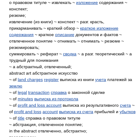
о правовом титуле ~ извлекать ~
изложение
содержания ~
конспект;
резюме;
извлечение (из книги) ~ конспект ~ разг. красть,
прикарманивать ~ краткий обзор ~
краткое изложение
содержания
~ краткое
описание
документов и фактов ~
отвлеченное понятие ~ отнимать ~ отнимать ~ резюме ~
резюмировать;
суммировать ~ реферат ~
сводка
~ a разг. теоретический ~ a
трудный для понимания
~ a абстрактный, отвлеченный;
abstract art абстрактное искусство
~ of
land charges
register
выписка из книги
учета
платежей за
землю
~ of
legal
transaction
справка
о законной сделке
~ of
minutes
выписка из протокола
~ of
profit and loss account
выписка из результативного
счета
~
of
profit and loss
account
выписка из счета
прибылей и
убытков
~ of
title
справка о правовом титуле
~ абстракция, отвлеченное понятие;
in the abstract отвлеченно, абстрактно;