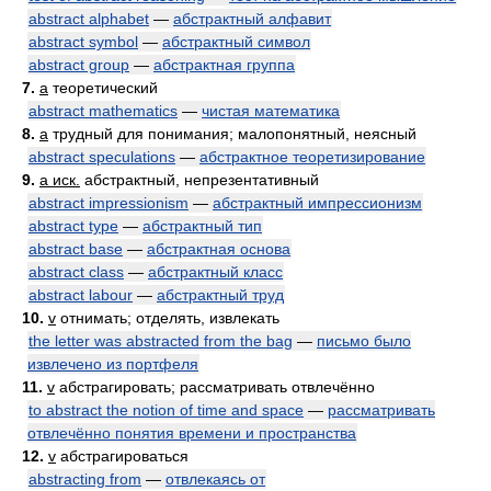
abstract alphabet
—
абстрактный алфавит
abstract symbol
—
абстрактный символ
abstract group
—
абстрактная группа
7.
a
теоретический
abstract mathematics
—
чистая математика
8.
a
трудный для понимания; малопонятный, неясный
abstract speculations
—
абстрактное теоретизирование
9.
a иск.
абстрактный, непрезентативный
abstract impressionism
—
абстрактный импрессионизм
abstract type
—
абстрактный тип
abstract base
—
абстрактная основа
abstract class
—
абстрактный класс
abstract labour
—
абстрактный труд
10.
v
отнимать; отделять, извлекать
the letter was abstracted from the bag
—
письмо было
извлечено из портфеля
11.
v
абстрагировать; рассматривать отвлечённо
to abstract the notion of time and space
—
рассматривать
отвлечённо понятия времени и пространства
12.
v
абстрагироваться
abstracting from
—
отвлекаясь от