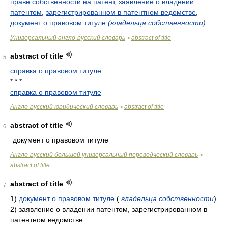
праве собственности на патент
,
заявление о владении
патентом
,
зарегистрированном в патентном ведомстве
,
документ о правовом титуле
(владельца собственности)
Универсальный англо-русский словарь
abstract of title
>
abstract of title
5
справка о правовом титуле
* * *
справка о правовом титуле
Англо-русский юридический словарь
abstract of title
>
abstract of title
6
документ о правовом титуле
Англо-русский большой универсальный переводческий словарь
>
abstract of title
abstract of title
7
1)
документ о правовом титуле
(
владельца собственности
)
2)
заявление о владении патентом, зарегистрированном в
патентном ведомстве