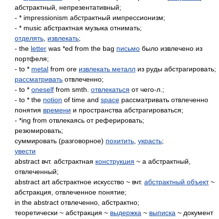
абстрактный, непрезентативный;
- * impressionism абстрактный импрессионизм;
- * music абстрактная музыка отнимать;
отделять
,
извлекать
;
- the
letter
was *ed from the bag
письмо
было извлечено из
портфеля;
- to *
metal
from ore
извлекать металл
из руды абстрагировать;
рассматривать
отвлеченно;
- to *
oneself
from smth.
отвлекаться
от чего-л.;
- to * the
notion
of time and
space
рассматривать отвлеченно
понятия
времени
и пространства абстрагироваться;
- *ing from отвлекаясь от реферировать;
резюмировать;
суммировать (разговорное)
похитить
,
украсть
;
увести
abstract вчт. абстрактная
конструкция
~ a абстрактный,
отвлеченный;
abstract art абстрактное искусство ~ вчт.
абстрактный объект
~
абстракция, отвлеченное понятие;
in the abstract отвлеченно, абстрактно;
теоретически ~ абстракция ~
выдержка
~
выписка
~ документ