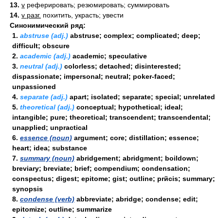
13.
v
реферировать; резюмировать; суммировать
14.
v разг.
похитить, украсть; увести
Синонимический ряд:
1.
abstruse (adj.)
abstruse; complex; complicated; deep;
difficult; obscure
2.
academic (adj.)
academic; speculative
3.
neutral (adj.)
colorless; detached; disinterested;
dispassionate; impersonal; neutral; poker-faced;
unpassioned
4.
separate (adj.)
apart; isolated; separate; special; unrelated
5.
theoretical (adj.)
conceptual; hypothetical; ideal;
intangible; pure; theoretical; transcendent; transcendental;
unapplied; unpractical
6.
essence (noun)
argument; core; distillation; essence;
heart; idea; substance
7.
summary (noun)
abridgement; abridgment; boildown;
breviary; breviate; brief; compendium; condensation;
conspectus; digest; epitome; gist; outline; prйcis; summary;
synopsis
8.
condense (verb)
abbreviate; abridge; condense; edit;
epitomize; outline; summarize