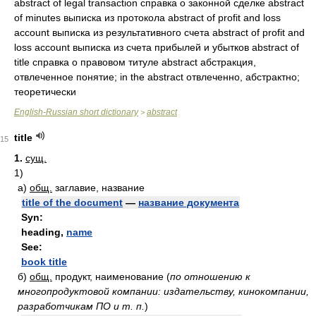
abstract of legal transaction справка о законной сделке abstract
of minutes выписка из протокола abstract of profit and loss
account выписка из результативного счета abstract of profit and
loss account выписка из счета прибылей и убытков abstract of
title справка о правовом титуле abstract абстракция,
отвлеченное понятие; in the abstract отвлеченно, абстрактно;
теоретически
English-Russian short dictionary
abstract
>
title
15
1.
сущ.
1)
а)
общ.
заглавие, название
title of the document
—
название документа
Syn:
heading
,
name
See:
book title
б)
общ.
продукт, наименование
(
по отношению к
многопродуктовой компании: издательству, кинокомпании,
разработчикам ПО и т. п.
)