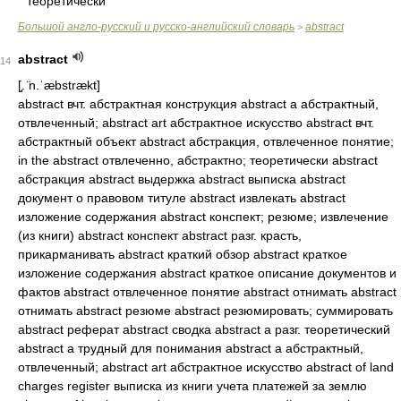
теоретически
Большой англо-русский и русско-английский словарь
abstract
>
abstract
14
[̘. ̈n.ˈæbstrækt]
abstract вчт. абстрактная конструкция abstract a абстрактный,
отвлеченный; abstract art абстрактное искусство abstract вчт.
абстрактный объект abstract абстракция, отвлеченное понятие;
in the abstract отвлеченно, абстрактно; теоретически abstract
абстракция abstract выдержка abstract выписка abstract
документ о правовом титуле abstract извлекать abstract
изложение содержания abstract конспект; резюме; извлечение
(из книги) abstract конспект abstract разг. красть,
прикарманивать abstract краткий обзор abstract краткое
изложение содержания abstract краткое описание документов и
фактов abstract отвлеченное понятие abstract отнимать abstract
отнимать abstract резюме abstract резюмировать; суммировать
abstract реферат abstract сводка abstract a разг. теоретический
abstract a трудный для понимания abstract a абстрактный,
отвлеченный; abstract art абстрактное искусство abstract of land
charges register выписка из книги учета платежей за землю