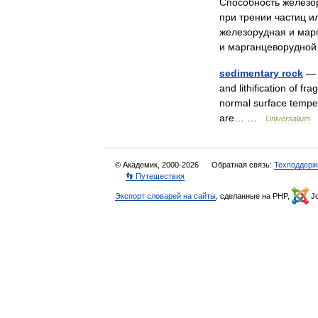
Способность
железо
при
трении
частиц
и
железорудная
и
мар
и
марганцеворудной
sedimentary
rock
and
lithification
of
fra
normal
surface
tempe
are
… …
Universalium
© Академик, 2000-2026
Обратная связь:
Техподдерж
👣 Путешествия
Экспорт словарей на сайты
, сделанные на PHP,
Jo