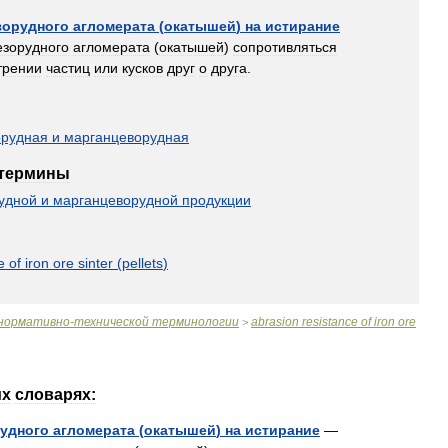
зорудного
агломерата
(
окатышей
)
на
истирание
езорудного
агломерата
(
окатышей
)
сопротивляться
трении
частиц
или
кусков
друг
о
друга
.
орудная
и
марганцеворудная
термины
удной
и
марганцеворудной
продукции
e
of
iron
ore
sinter
(
pellets
)
нормативно
-
технической
терминологии
abrasion
resistance
of
iron
ore
>
их
словарях:
удного
агломерата
(
окатышей
)
на
истирание
—