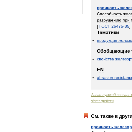
прочность
желе
Способность
жел
разрушению
при
[
ГОСТ
26475
-
85
]
Тематики
продукция
желез
Обобщающие
свойства
железор
EN
abrasion
resistanc
Англо
-
русский
словарь
sinter
(
pellets
)
См
.
также
в
друг
прочность
железор