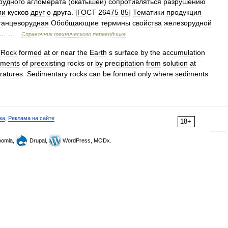
рудного
агломерата
(
окатышей
)
сопротивляться
разрушению
ли
кусков
друг
о
друга
. [
ГОСТ
26475
85
]
Тематики
продукция
ганцеворудная
Обобщающие
термины
свойства
железорудной
… …
Справочник
технического
переводчика
—
Rock
formed
at
or
near
the
Earth
s
surface
by
the
accumulation
gments
of
preexisting
rocks
or
by
precipitation
from
solution
at
ratures
.
Sedimentary
rocks
can
be
formed
only
where
sediments
ка
,
Реклама на сайте
18+
omla,
Drupal,
WordPress, MODx.