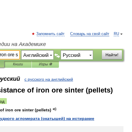
Запомнить сайт
Словарь на свой сайт
RU
едии на Академике
Найти!
Книги
Игры ⚽
русский
с русского на английский
istance of iron ore sinter (pellets)
од
of
iron
ore
sinter
(
pellets
)
удного
агломерата
(
окатышей
)
на
истирание