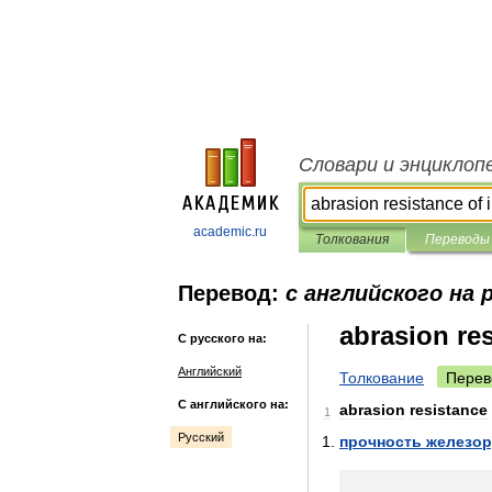
Словари и энциклоп
academic.ru
Толкования
Переводы
Перевод:
с английского на 
abrasion res
С русского на:
Английский
Толкование
Перев
С английского на:
abrasion
resistance
1
Русский
прочность
железор