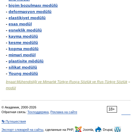
-
biçim bozulması modülü
-
deformasyon modülü
-
elastikiyet modülü
-
esas modül
-
esneklik modülü
-
kayma modülü
-
kesme modülü
-
kopma modülü
-
mimari modül
-
plastisite mödülü
-
silikat modülü
-
Young modülü
İnşaat Mühendisliği ve Mimarlık Türkçe-Rusça Sözlük ve Rus-Türkçe Sözlük
>
modül
© Академик, 2000-2026
18+
Обратная связь:
Техподдержка
,
Реклама на сайте
👣 Путешествия
Экспорт словарей на сайты
, сделанные на PHP,
Joomla,
Drupal,