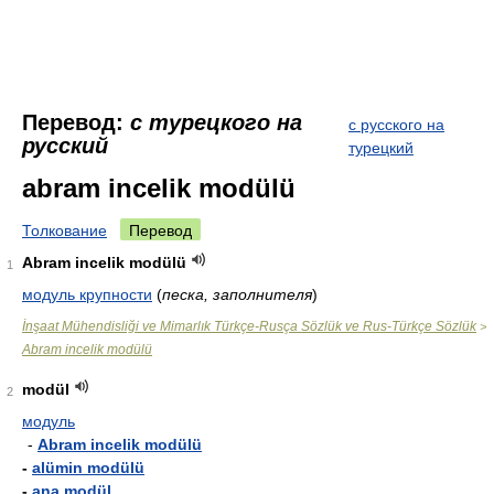
Перевод:
с турецкого на
с русского на
русский
турецкий
abram incelik modülü
Толкование
Перевод
Abram incelik modülü
1
модуль крупности
(
песка, заполнителя
)
İnşaat Mühendisliği ve Mimarlık Türkçe-Rusça Sözlük ve Rus-Türkçe Sözlük
>
Abram incelik modülü
modül
2
модуль
-
Abram incelik modülü
-
alümin modülü
-
ana modül