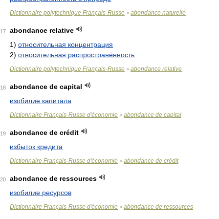
Dictionnaire polytechnique Français-Russe
abondance naturelle
>
abondance relative
17
1)
относительная концентрация
2)
относительная распространённость
Dictionnaire polytechnique Français-Russe
abondance relative
>
abondance de capital
18
изобилие капитала
Dictionnaire Français-Russe d'économie
abondance de capital
>
abondance de crédit
19
избыток кредита
Dictionnaire Français-Russe d'économie
abondance de crédit
>
abondance de ressources
20
изобилие ресурсов
Dictionnaire Français-Russe d'économie
abondance de ressources
>