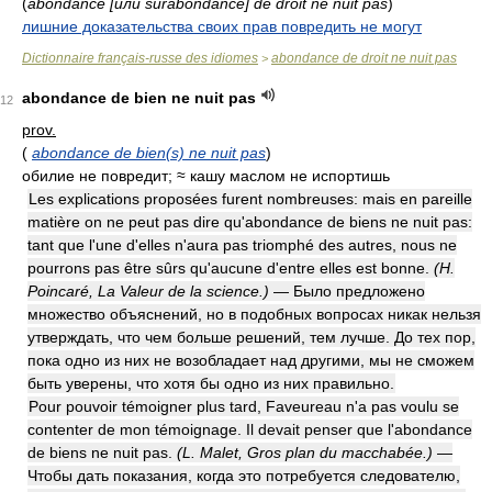
(
abondance [или surabondance] de droit ne nuit pas
)
лишние доказательства своих прав повредить не могут
Dictionnaire français-russe des idiomes
abondance de droit ne nuit pas
>
abondance de bien ne nuit pas
12
prov.
(
abondance de bien(s) ne nuit pas
)
обилие не повредит; ≈ кашу маслом не испортишь
Les explications proposées furent nombreuses: mais en pareille
matière on ne peut pas dire qu'abondance de biens ne nuit pas:
tant que l'une d'elles n'aura pas triomphé des autres, nous ne
pourrons pas être sûrs qu'aucune d'entre elles est bonne.
(H.
Poincaré, La Valeur de la science.)
— Было предложено
множество объяснений, но в подобных вопросах никак нельзя
утверждать, что чем больше решений, тем лучше. До тех пор,
пока одно из них не возобладает над другими, мы не сможем
быть уверены, что хотя бы одно из них правильно.
Pour pouvoir témoigner plus tard, Faveureau n'a pas voulu se
contenter de mon témoignage. Il devait penser que l'abondance
de biens ne nuit pas.
(L. Malet, Gros plan du macchabée.)
—
Чтобы дать показания, когда это потребуется следователю,