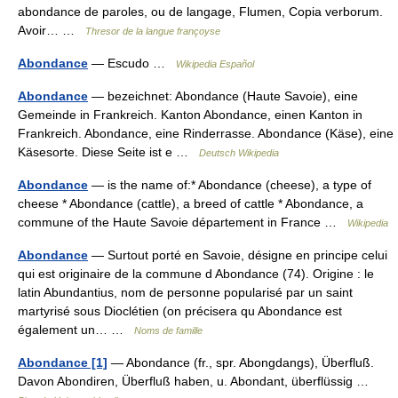
abondance de paroles, ou de langage, Flumen, Copia verborum.
Avoir… …
Thresor de la langue françoyse
Abondance
— Escudo …
Wikipedia Español
Abondance
— bezeichnet: Abondance (Haute Savoie), eine
Gemeinde in Frankreich. Kanton Abondance, einen Kanton in
Frankreich. Abondance, eine Rinderrasse. Abondance (Käse), eine
Käsesorte. Diese Seite ist e …
Deutsch Wikipedia
Abondance
— is the name of:* Abondance (cheese), a type of
cheese * Abondance (cattle), a breed of cattle * Abondance, a
commune of the Haute Savoie département in France …
Wikipedia
Abondance
— Surtout porté en Savoie, désigne en principe celui
qui est originaire de la commune d Abondance (74). Origine : le
latin Abundantius, nom de personne popularisé par un saint
martyrisé sous Dioclétien (on précisera qu Abondance est
également un… …
Noms de famille
Abondance [1]
— Abondance (fr., spr. Abongdangs), Überfluß.
Davon Abondiren, Überfluß haben, u. Abondant, überflüssig …