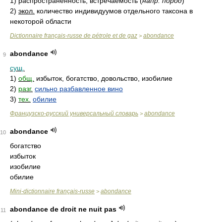
1)
распространённость, встречаемость
(
напр. пород
)
2)
экол.
количество индивидуумов отдельного таксона в
некоторой области
Dictionnaire français-russe de pétrole et de gaz
abondance
>
abondance
9
сущ.
1)
общ.
избыток, богатство, довольство, изобилие
2)
разг.
сильно разбавленное вино
3)
тех.
обилие
Французско-русский универсальный словарь
abondance
>
abondance
10
богатство
избыток
изобилие
обилие
Mini-dictionnaire français-russe
abondance
>
abondance de droit ne nuit pas
11