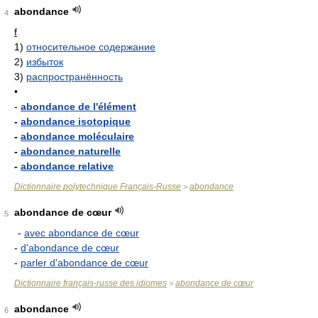
abondance
4
f
1)
относительное содержание
2)
избыток
3)
распространённость
•
-
abondance de l'élément
-
abondance isotopique
-
abondance moléculaire
-
abondance naturelle
-
abondance relative
Dictionnaire polytechnique Français-Russe
abondance
>
abondance de cœur
5
-
avec abondance de cœur
-
d'abondance de cœur
-
parler d'abondance de cœur
Dictionnaire français-russe des idiomes
abondance de cœur
>
abondance
6