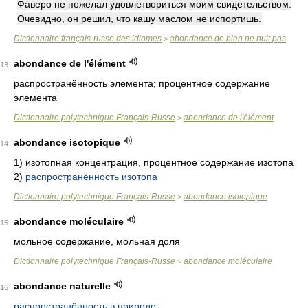
Фаверо не пожелал удовлетвориться моим свидетельством.
Очевидно, он решил, что кашу маслом не испортишь.
Dictionnaire français-russe des idiomes
abondance de bien ne nuit pas
>
abondance de l'élément
13
распространённость элемента; процентное содержание
элемента
Dictionnaire polytechnique Français-Russe
abondance de l'élément
>
abondance isotopique
14
1)
изотопная концентрация, процентное содержание изотопа
2)
распространённость изотопа
Dictionnaire polytechnique Français-Russe
abondance isotopique
>
abondance moléculaire
15
мольное содержание, мольная доля
Dictionnaire polytechnique Français-Russe
abondance moléculaire
>
abondance naturelle
16
распространённость в природе