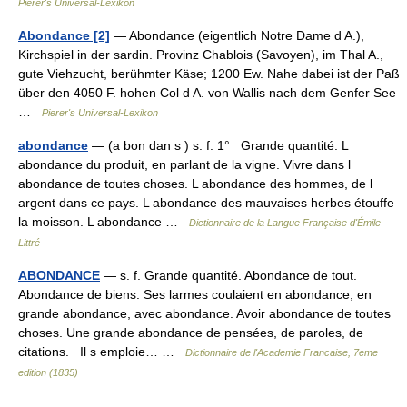
Pierer's Universal-Lexikon
Abondance [2]
— Abondance (eigentlich Notre Dame d A.),
Kirchspiel in der sardin. Provinz Chablois (Savoyen), im Thal A.,
gute Viehzucht, berühmter Käse; 1200 Ew. Nahe dabei ist der Paß
über den 4050 F. hohen Col d A. von Wallis nach dem Genfer See
…
Pierer's Universal-Lexikon
abondance
— (a bon dan s ) s. f. 1° Grande quantité. L
abondance du produit, en parlant de la vigne. Vivre dans l
abondance de toutes choses. L abondance des hommes, de l
argent dans ce pays. L abondance des mauvaises herbes étouffe
la moisson. L abondance …
Dictionnaire de la Langue Française d'Émile
Littré
ABONDANCE
— s. f. Grande quantité. Abondance de tout.
Abondance de biens. Ses larmes coulaient en abondance, en
grande abondance, avec abondance. Avoir abondance de toutes
choses. Une grande abondance de pensées, de paroles, de
citations. Il s emploie… …
Dictionnaire de l'Academie Francaise, 7eme
edition (1835)