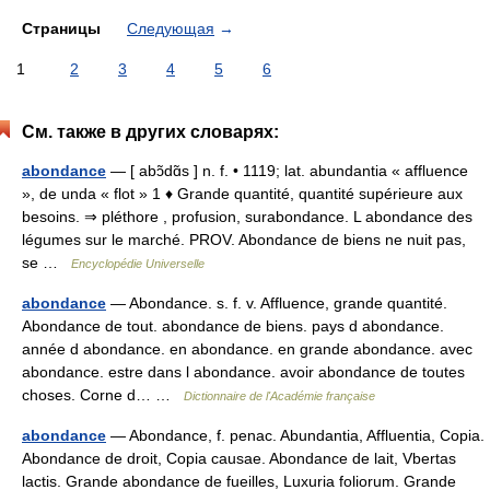
Страницы
Следующая
→
1
2
3
4
5
6
См. также в других словарях:
abondance
— [ abɔ̃dɑ̃s ] n. f. • 1119; lat. abundantia « affluence
», de unda « flot » 1 ♦ Grande quantité, quantité supérieure aux
besoins. ⇒ pléthore , profusion, surabondance. L abondance des
légumes sur le marché. PROV. Abondance de biens ne nuit pas,
se …
Encyclopédie Universelle
abondance
— Abondance. s. f. v. Affluence, grande quantité.
Abondance de tout. abondance de biens. pays d abondance.
année d abondance. en abondance. en grande abondance. avec
abondance. estre dans l abondance. avoir abondance de toutes
choses. Corne d… …
Dictionnaire de l'Académie française
abondance
— Abondance, f. penac. Abundantia, Affluentia, Copia.
Abondance de droit, Copia causae. Abondance de lait, Vbertas
lactis. Grande abondance de fueilles, Luxuria foliorum. Grande