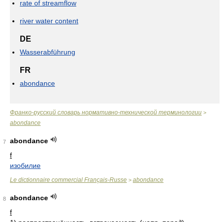
rate of streamflow
river water content
DE
Wasserabführung
FR
abondance
Франко-русский словарь нормативно-технической терминологии
>
abondance
abondance
7
f
изобилие
Le dictionnaire commercial Français-Russe
abondance
>
abondance
8
f