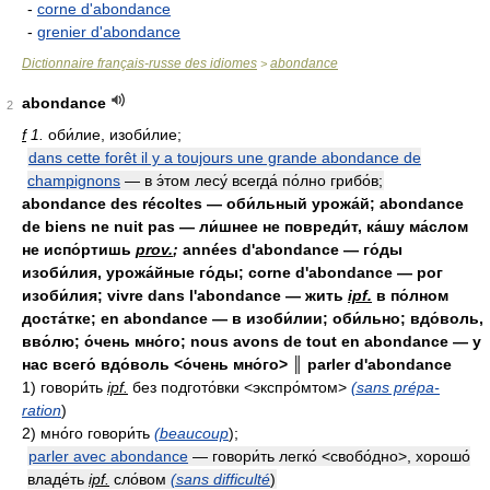
-
corne d'abondance
-
grenier d'abondance
Dictionnaire français-russe des idiomes
abondance
>
abondance
2
f
1.
оби́лие, изоби́лие;
dans cette forêt il y a toujours une grande abondance de
champignons
— в э́том лесу́ всегда́ по́лно грибо́в;
abondance des récoltes — оби́льный урожа́й; abondance
de biens ne nuit pas — ли́шнее не повреди́т, ка́шу ма́слом
не испо́ртишь
prov.
;
années d'abondance — го́ды
изоби́лия, урожа́йные го́ды; corne d'abondance — рог
изоби́лия; vivre dans l'abondance — жить
ipf.
в по́лном
доста́тке; en abondance — в изоби́лии; оби́льно; вдо́воль,
вво́лю; о́чень мно́го; nous avons de tout en abondance — у
нас всего́ вдо́воль <о́чень мно́го> ║ parler d'abondance
1) говори́ть
ipf.
без подгото́вки <экспро́мтом>
(sans prépa-
ration
)
2) мно́го говори́ть
(beaucoup
);
parler avec abondance
— говори́ть легко́ <свобо́дно>, хорошо́
владе́ть
ipf.
сло́вом
(sans difficulté
)