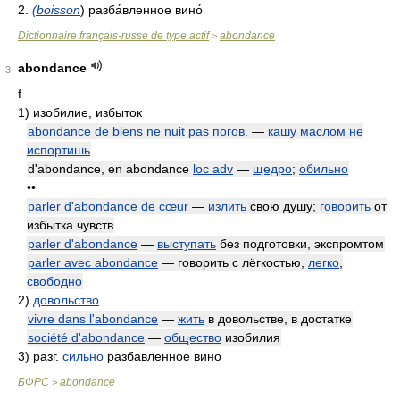
2.
(boisson
) разба́вленное вино́
Dictionnaire français-russe de type actif
abondance
>
abondance
3
f
1)
изобилие, избыток
abondance de biens ne nuit pas
погов.
—
кашу маслом не
испортишь
d'abondance, en abondance
loc adv
—
щедро
;
обильно
••
parler d'abondance de cœur
—
излить
свою душу;
говорить
от
избытка чувств
parler d'abondance
—
выступать
без подготовки, экспромтом
parler avec abondance
— говорить с лёгкостью,
легко
,
свободно
2)
довольство
vivre dans l'abondance
—
жить
в довольстве, в достатке
société d'abondance
—
общество
изобилия
3)
разг.
сильно
разбавленное вино
БФРС
abondance
>