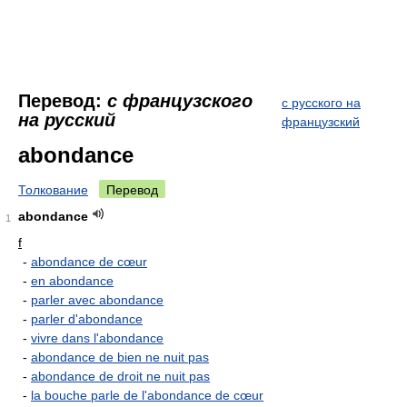
Перевод:
с французского
с русского на
на русский
французский
abondance
Толкование
Перевод
abondance
1
f
-
abondance de cœur
-
en abondance
-
parler avec abondance
-
parler d'abondance
-
vivre dans l'abondance
-
abondance de bien ne nuit pas
-
abondance de droit ne nuit pas
-
la bouche parle de l'abondance de cœur