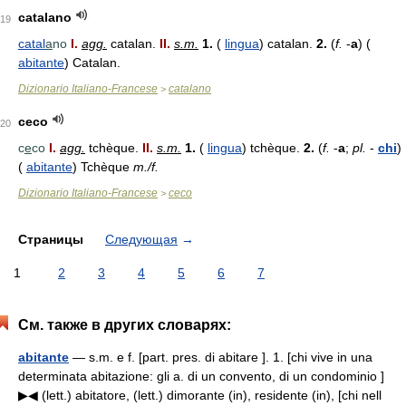
catalano
19
catal
a
no
I.
agg.
catalan.
II.
s.m.
1.
(
lingua
) catalan.
2.
(
f.
-
a
) (
abitante
) Catalan.
Dizionario Italiano-Francese
catalano
>
ceco
20
c
e
co
I.
agg.
tchèque.
II.
s.m.
1.
(
lingua
) tchèque.
2.
(
f.
-
a
;
pl.
-
chi
)
(
abitante
) Tchèque
m./f.
Dizionario Italiano-Francese
ceco
>
Страницы
Следующая
→
1
2
3
4
5
6
7
См. также в других словарях:
abitante
— s.m. e f. [part. pres. di abitare ]. 1. [chi vive in una
determinata abitazione: gli a. di un convento, di un condominio ]
▶◀ (lett.) abitatore, (lett.) dimorante (in), residente (in), [chi nell