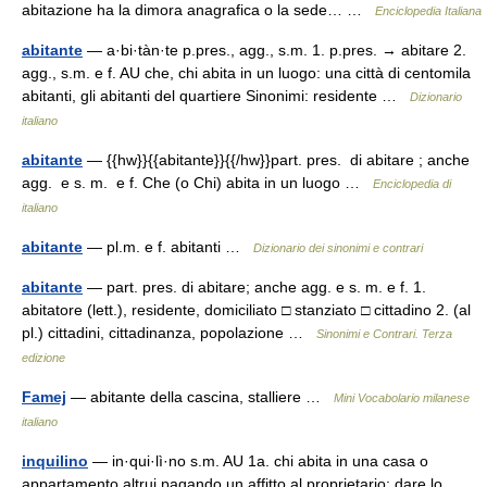
abitazione ha la dimora anagrafica o la sede… …
Enciclopedia Italiana
abitante
— a·bi·tàn·te p.pres., agg., s.m. 1. p.pres. → abitare 2.
agg., s.m. e f. AU che, chi abita in un luogo: una città di centomila
abitanti, gli abitanti del quartiere Sinonimi: residente …
Dizionario
italiano
abitante
— {{hw}}{{abitante}}{{/hw}}part. pres. di abitare ; anche
agg. e s. m. e f. Che (o Chi) abita in un luogo …
Enciclopedia di
italiano
abitante
— pl.m. e f. abitanti …
Dizionario dei sinonimi e contrari
abitante
— part. pres. di abitare; anche agg. e s. m. e f. 1.
abitatore (lett.), residente, domiciliato □ stanziato □ cittadino 2. (al
pl.) cittadini, cittadinanza, popolazione …
Sinonimi e Contrari. Terza
edizione
Famej
— abitante della cascina, stalliere …
Mini Vocabolario milanese
italiano
inquilino
— in·qui·lì·no s.m. AU 1a. chi abita in una casa o
appartamento altrui pagando un affitto al proprietario: dare lo