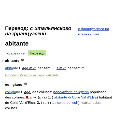
Перевод:
с итальянского
с французского на
на французский
итальянский
abitante
Толкование
Перевод
abitante
1
abit
a
nte
I.
agg.m./f.
habitant.
II.
s.m./f.
habitant
m.
Dizionario Italiano-Francese
abitante
>
colligiano
2
colligi
a
no
I.
agg.
des collines:
popolazione colligiana
population
des collines.
II.
s.m.
(
f.
-
a
)
1.
(
abitante di Colle Val d'Elsa
) habitant
de Colle Val d'Elsa.
2.
(
rar
) (
abitante dei colli
) habitant des
collines.