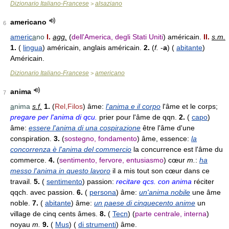
Dizionario Italiano-Francese
alsaziano
>
americano
6
americ
a
no
I.
agg.
(
dell'America, degli Stati Uniti
) américain.
II.
s.m.
1.
(
lingua
) américain, anglais américain.
2.
(
f.
-
a
) (
abitante
)
Américain.
Dizionario Italiano-Francese
americano
>
anima
7
a
nima
s.f.
1.
(
Rel,Filos
) âme:
l'anima e il corpo
l'âme et le corps;
pregare per l'anima di qcu.
prier pour l'âme de qqn.
2.
(
capo
)
âme:
essere l'anima di una cospirazione
être l'âme d'une
conspiration.
3.
(
sostegno, fondamento
) âme, essence:
la
concorrenza è l'anima del commercio
la concurrence est l'âme du
commerce.
4.
(
sentimento, fervore, entusiasmo
) cœur
m.
:
ha
messo l'anima in questo lavoro
il a mis tout son cœur dans ce
travail.
5.
(
sentimento
) passion:
recitare qcs. con anima
réciter
qqch. avec passion.
6.
(
persona
) âme:
un'anima nobile
une âme
noble.
7.
(
abitante
) âme:
un paese di cinquecento anime
un
village de cinq cents âmes.
8.
(
Tecn
) (
parte centrale, interna
)
noyau
m.
9.
(
Mus
) (
di strumenti
) âme.