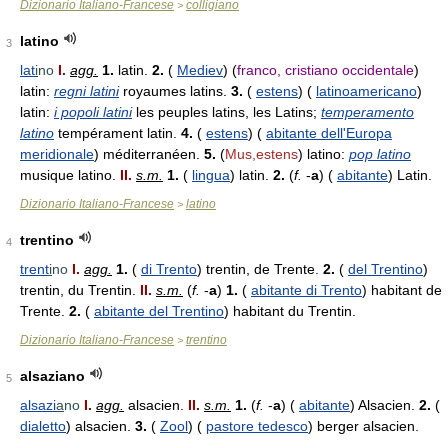
Dizionario Italiano-Francese
colligiano
>
latino
3
lat
i
no
I.
agg.
1.
latin.
2.
(
Mediev
) (
franco, cristiano occidentale
)
latin:
regni latini
royaumes latins.
3.
(
estens
) (
latinoamericano
)
latin:
i popoli latini
les peuples latins, les Latins;
temperamento
latino
tempérament latin.
4.
(
estens
) (
abitante dell'Europa
meridionale
) méditerranéen.
5.
(
Mus,estens
) latino:
pop latino
musique latino.
II.
s.m.
1.
(
lingua
) latin.
2.
(
f.
-
a
) (
abitante
) Latin.
Dizionario Italiano-Francese
latino
>
trentino
4
trent
i
no
I.
agg.
1.
(
di Trento
) trentin, de Trente.
2.
(
del Trentino
)
trentin, du Trentin.
II.
s.m.
(
f.
-
a
)
1.
(
abitante di Trento
) habitant de
Trente.
2.
(
abitante del Trentino
) habitant du Trentin.
Dizionario Italiano-Francese
trentino
>
alsaziano
5
alsazi
a
no
I.
agg.
alsacien.
II.
s.m.
1.
(
f.
-
a
) (
abitante
) Alsacien.
2.
(
dialetto
) alsacien.
3.
(
Zool
) (
pastore tedesco
) berger alsacien.