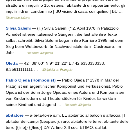
sfratto a un inquilino 1b. estens., abitante di un appartamento: gli
inquilini di un condominio | BU vicino di casa, coinquilino | BU …
Dizionario italiano
Silvia Salemi
— (li.) Silvia Salemi (* 2. April 1978 in Palazzolo
Acreide) ist eine italienische Sängerin, die fast alle ihre Texte
selbst schreibt. Silvia Salemi begann ihre Karriere 1995 mit dem
Sieg beim Wettbewerb für Nachwuchstalente in Castrocaro. Im
Jahr… …
Deutsch Wikipedia
Oletta
— 42° 38′ 00″ N 9° 21′ 22″ E / 42.6333333333,
9.35611111111 …
Wikipédia en Français
Pablo Ojeda (Komponist)
— Pablo Ojeda (* 1978 in Mar del
Plata) ist ein argentinischer Komponist und Perkussionist. Pablo
Ojeda ist der Sohn Jorge Ojedas, eines Autors und Komponisten
von Kinderliedern und Theaterstücken für Kinder. Er wirkte in
seiner Kindheit und Jugend …
Deutsch Wikipedia
abitatore
— a·bi·ta·tó·re s.m. LE abitante: al balcon s affaccia | l
abitator dei campi (Leopardi); raro, abitatore le terre, abitante delle
terre {{line}} {{/line}} DATA: fine XIII sec. ETIMO: dal lat.