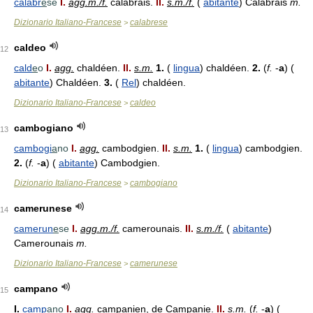
calabr
e
se
I.
agg.m./f.
calabrais.
II.
s.m./f.
(
abitante
) Calabrais
m.
Dizionario Italiano-Francese
calabrese
>
caldeo
12
cald
e
o
I.
agg.
chaldéen.
II.
s.m.
1.
(
lingua
) chaldéen.
2.
(
f.
-
a
) (
abitante
) Chaldéen.
3.
(
Rel
) chaldéen.
Dizionario Italiano-Francese
caldeo
>
cambogiano
13
cambogi
a
no
I.
agg.
cambodgien.
II.
s.m.
1.
(
lingua
) cambodgien.
2.
(
f.
-
a
) (
abitante
) Cambodgien.
Dizionario Italiano-Francese
cambogiano
>
camerunese
14
camerun
e
se
I.
agg.m./f.
camerounais.
II.
s.m./f.
(
abitante
)
Camerounais
m.
Dizionario Italiano-Francese
camerunese
>
campano
15
I.
camp
a
no
I.
agg.
campanien, de Campanie.
II.
s.m.
(
f.
-
a
) (