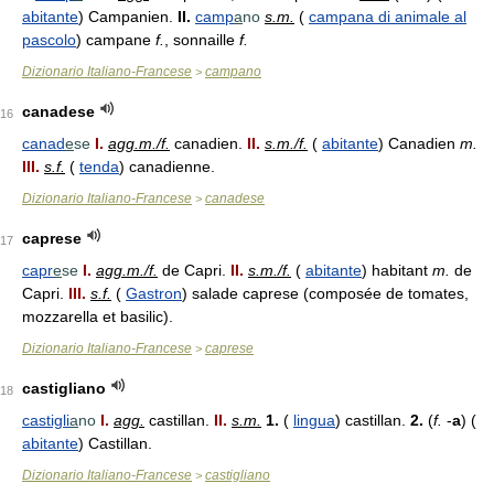
abitante
) Campanien.
II.
camp
a
no
s.m.
(
campana di animale al
pascolo
) campane
f.
, sonnaille
f.
Dizionario Italiano-Francese
campano
>
canadese
16
canad
e
se
I.
agg.m./f.
canadien.
II.
s.m./f.
(
abitante
) Canadien
m.
III.
s.f.
(
tenda
) canadienne.
Dizionario Italiano-Francese
canadese
>
caprese
17
capr
e
se
I.
agg.m./f.
de Capri.
II.
s.m./f.
(
abitante
) habitant
m.
de
Capri.
III.
s.f.
(
Gastron
) salade caprese (composée de tomates,
mozzarella et basilic).
Dizionario Italiano-Francese
caprese
>
castigliano
18
castigli
a
no
I.
agg.
castillan.
II.
s.m.
1.
(
lingua
) castillan.
2.
(
f.
-
a
) (
abitante
) Castillan.
Dizionario Italiano-Francese
castigliano
>