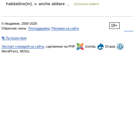
habitatōre(m), v. anche abitare …
Dizionario italiano
© Академик, 2000-2026
18+
Обратная связь:
Техподдержка
,
Реклама на сайте
👣 Путешествия
Экспорт словарей на сайты
, сделанные на PHP,
Joomla,
Drupal,
WordPress, MODx.