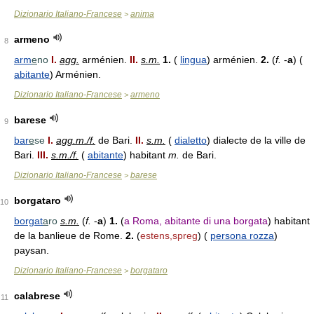
Dizionario Italiano-Francese
anima
>
armeno
8
arm
e
no
I.
agg.
arménien.
II.
s.m.
1.
(
lingua
) arménien.
2.
(
f.
-
a
) (
abitante
) Arménien.
Dizionario Italiano-Francese
armeno
>
barese
9
bar
e
se
I.
agg.m./f.
de Bari.
II.
s.m.
(
dialetto
) dialecte de la ville de
Bari.
III.
s.m./f.
(
abitante
) habitant
m.
de Bari.
Dizionario Italiano-Francese
barese
>
borgataro
10
borgat
a
ro
s.m.
(
f.
-
a
)
1.
(
a Roma, abitante di una borgata
) habitant
de la banlieue de Rome.
2.
(
estens,spreg
) (
persona rozza
)
paysan.
Dizionario Italiano-Francese
borgataro
>
calabrese
11