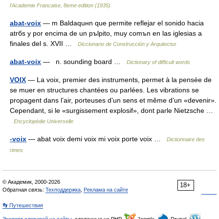
l'Academie Francaise, 8eme edition (1935)
abat-voix
— m Baldaquнn que permite reflejar el sonido hacia
atrбs y por encima de un pъlpito, muy comъn en las iglesias a
finales del s. XVII …
Diccionario de Construcción y Arquitectur
abat-voix
— n. sounding board …
Dictionary of difficult words
VOIX
— La voix, premier des instruments, permet à la pensée de
se muer en structures chantées ou parlées. Les vibrations se
propagent dans l’air, porteuses d’un sens et même d’un «devenir».
Cependant, si le «surgissement explosif», dont parle Nietzsche …
Encyclopédie Universelle
-voix
— abat voix demi voix mi voix porte voix …
Dictionnaire des
rimes
© Академик, 2000-2026
18+
Обратная связь:
Техподдержка
,
Реклама на сайте
👣 Путешествия