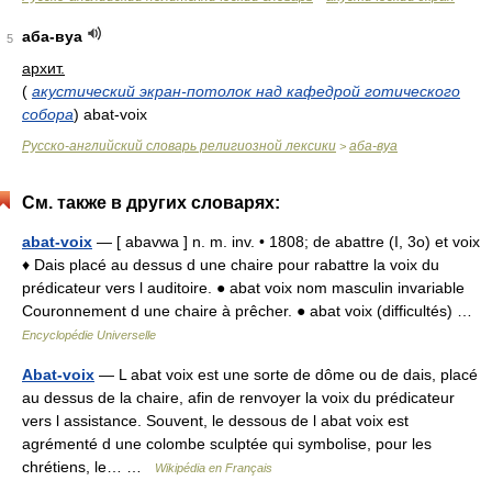
аба-вуа
5
архит.
(
акустический экран-потолок над кафедрой готического
собора
)
abat-voix
Русско-английский словарь религиозной лексики
аба-вуа
>
См. также в других словарях:
abat-voix
— [ abavwa ] n. m. inv. • 1808; de abattre (I, 3o) et voix
♦ Dais placé au dessus d une chaire pour rabattre la voix du
prédicateur vers l auditoire. ● abat voix nom masculin invariable
Couronnement d une chaire à prêcher. ● abat voix (difficultés) …
Encyclopédie Universelle
Abat-voix
— L abat voix est une sorte de dôme ou de dais, placé
au dessus de la chaire, afin de renvoyer la voix du prédicateur
vers l assistance. Souvent, le dessous de l abat voix est
agrémenté d une colombe sculptée qui symbolise, pour les
chrétiens, le… …
Wikipédia en Français