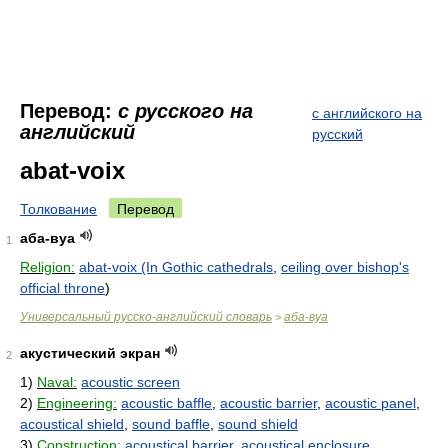
Перевод:
с русского на
с английского на
английский
русский
abat-voix
Толкование
Перевод
аба-вуа
1
Religion:
abat-voix (In Gothic cathedrals
,
ceiling over bishop's
official throne
)
Универсальный русско-английский словарь
аба-вуа
>
акустический экран
2
1)
Naval:
acoustic screen
2)
Engineering:
acoustic baffle
,
acoustic barrier
,
acoustic panel
,
acoustical shield
,
sound baffle
,
sound shield
3)
Construction:
acoustical barrier
,
acoustical enclosure