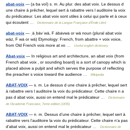
abat-voix
— (a ba voî) s. m. Au plur. des abat voix. Le dessus d
une chaire à prêcher, lequel sert à rabattre vers l auditoire la voix
du prédicateur. Les abat voix sont utiles à celui qui parle et à ceux
qui écoutent …
Dictionnaire de la Langue Française d'Émile Littré
abat-voix
— ˌäˌbävˈwä, F ȧbȧvwȧ or wä noun (plural abat voix
wäz, F wȧ or wä) Etymology: French, from abattre + voix voice,
from Old French vois more at vo …
Useful english dictionary
Abat-voix
— In religious art and architecture, an abat voix (from
French abat voix , or sounding board) is a sort of canopy which is
placed above a pulpit and which serves the purpose of reflecting
the preacher s voice toward the audience …
Wikipedia
ABAT-VOIX
— s. m. Le dessus d une chaire à prêcher, lequel sert
à rabattre vers l auditoire la voix du prédicateur. Cette chaire n a
pas d abat voix, aussi on entend mal le prédicateur …
Dictionnaire
de l'Academie Francaise, 7eme edition (1835)
ABAT-VOIX
— n. m. Dessus d’une chaire à prêcher, lequel sert à
rabattre vers l’auditoire la voix du prédicateur. Cette chaire n’a pas
d’abat voix, aussi on entend mal le prédicateur …
Dictionnaire de