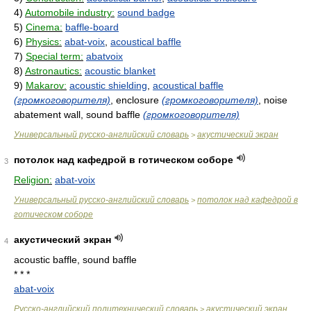
4)
Automobile industry:
sound badge
5)
Cinema:
baffle-board
6)
Physics:
abat-voix
,
acoustical baffle
7)
Special term:
abatvoix
8)
Astronautics:
acoustic blanket
9)
Makarov:
acoustic shielding
,
acoustical baffle
(громкоговорителя)
, enclosure
(громкоговорителя)
, noise
abatement wall, sound baffle
(громкоговорителя)
Универсальный русско-английский словарь
акустический экран
>
потолок над кафедрой в готическом соборе
3
Religion:
abat-voix
Универсальный русско-английский словарь
потолок над кафедрой в
>
готическом соборе
акустический экран
4
acoustic baffle, sound baffle
* * *
abat-voix
Русско-английский политехнический словарь
акустический экран
>