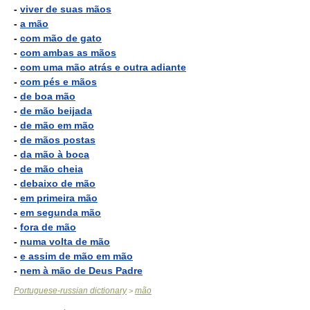
-
viver de suas mãos
-
a mão
-
com mão de gato
-
com ambas as mãos
-
com uma mão atrás e outra adiante
-
com pés e mãos
-
de boa mão
-
de mão beijada
-
de mão em mão
-
de mãos postas
-
da mão à boca
-
de mão cheia
-
debaixo de mão
-
em primeira mão
-
em segunda mão
-
fora de mão
-
numa volta de mão
-
e assim de mão em mão
-
nem à mão de Deus Padre
Portuguese-russian dictionary
mão
>