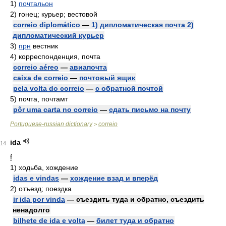
1)
почтальон
2)
гонец; курьер; вестовой
correio diplomático
—
1) дипломатическая почта 2)
дипломатический курьер
3)
прн
вестник
4)
корреспонденция, почта
correio aéreo
—
авиапочта
caixa de correio
—
почтовый ящик
pela volta do correio
—
с обратной почтой
5)
почта, почтамт
pôr uma carta no correio
—
сдать письмо на почту
Portuguese-russian dictionary
correio
>
ida
14
f
1)
ходьба, хождение
idas e vindas
—
хождение взад и вперёд
2)
отъезд; поездка
ir ida por vinda
— съездить туда и обратно, съездить
ненадолго
bilhete de ida e volta
—
билет туда и обратно