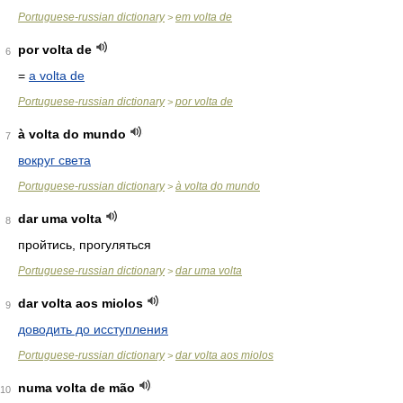
Portuguese-russian dictionary
em volta de
>
por volta de
6
=
a volta de
Portuguese-russian dictionary
por volta de
>
à volta do mundo
7
вокруг света
Portuguese-russian dictionary
à volta do mundo
>
dar uma volta
8
пройтись, прогуляться
Portuguese-russian dictionary
dar uma volta
>
dar volta aos miolos
9
доводить до исступления
Portuguese-russian dictionary
dar volta aos miolos
>
numa volta de mão
10