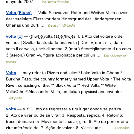
mayo de 2007 …
Wikipedia Español
Volta (Fluss)
— Volta Schwarzer, Roter und Weißer Volta sowie
der vereinigte Fluss vor dem Hintergrund der Ländergrenzen
Ghanas und Burk …
Deutsch Wikipedia
volta (1)
— {{hw}}{{volta (1)}{{/hw}}s. f. 1 Atto del voltare o del
voltarsi | Svolta: la strada fa una volta | Dar –v, dar la –v, dar di
volta il cervello, uscir di senno. 2 (mar.) Attorcigliamento d un cavo.
3 (aeron.) Gran –v, figura acrobatica per cui un …
Enciclopedia di
italiano
Volta
— may refer to:Rivers and lakes* Lake Volta in Ghana *
Burkina Faso, the country formerly named Upper Volta * The Volta
River, consisting of the: ** Black Volta ** Red Volta ** White
VoltaOther* Alessandro Volta, an Italian physicist and inventor… …
Wikipedia
volta
— s. f. 1. Ato de regressar a um lugar donde se partira.
2. Ato de virar ou de se virar. 3. Resposta, réplica. 4. Retorno;
troco; demasia. 5. Movimento circular, giro. 6. Ato de percorrer a
circunferência de. 7. Ação de volver. 8. Vicissitude.… …
Dicionário