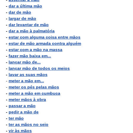
-
dar a última mão
-
dar de mão
-
largar de mão
-
dar levantar de mão
-
dar a mão à palmatória
-
estar com alguma coisa entre mãos
-
estar de mão armada contra alguém
-
estar com a mão na massa
-
fazer mão baixa em...
-
lançar mão de...
-
lançar mão de todos os meios
-
lavar as suas mãos
-
meter a mão em...
-
meter os pés pelas mãos
-
meter a mão em cumbuca
-
meter mãos à obra
-
passar a mão
-
pedir a mão de
-
ter mão
-
ter as mãos no seio
-
vir às mãos