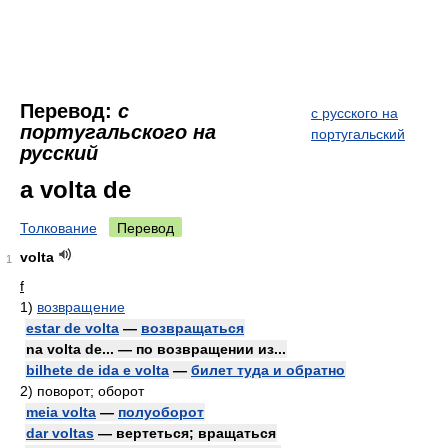
Перевод:
с
с русского на
португальского на
португальский
русский
a volta de
Толкование
Перевод
volta
1
f
1)
возвращение
estar de volta
—
возвращаться
na volta de... — по возвращении из...
bilhete de ida e volta
—
билет туда и обратно
2)
поворот; оборот
meia volta
—
полуоборот
dar voltas
— вертеться; вращаться