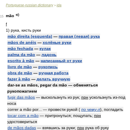
Portuguese-russian dictionary
ida
>
mão
15
f
1)
рука, кисть руки
mão direita (esquerda)
—
правая (левая) рука
mãos de anéis
—
холёные руки
mão fechada
—
кулак
palma da mão
—
ладонь
escrito à mão
—
написанный от руки
livro de mão
—
рукопись
obra de mão
—
ручная работа
fazer à mão
—
делать вручную
dar-se as mãos, pegar da mão — обменяться
рукопожатием
fugir das mãos
— выскользнуть из рук;
прн
ускользнуть из-под
носа
correr a mão por... — провести рукой
(
по чему-л
)
, погладить
tocar com a mão
— притронуться; пощупать;
прн
удостовериться
de mãos dadas
— взявшись за руки;
прн
рука об руку