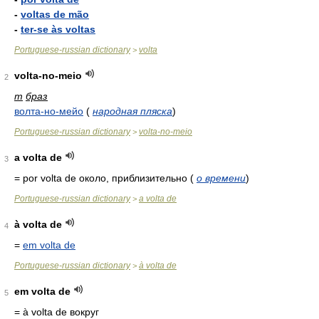
-
voltas de mão
-
ter-se às voltas
Portuguese-russian dictionary
volta
>
volta-no-meio
2
m
браз
волта-но-мейо
(
народная пляска
)
Portuguese-russian dictionary
volta-no-meio
>
a volta de
3
= por volta de
около, приблизительно
(
о времени
)
Portuguese-russian dictionary
a volta de
>
à volta de
4
=
em volta de
Portuguese-russian dictionary
à volta de
>
em volta de
5
= à volta de
вокруг