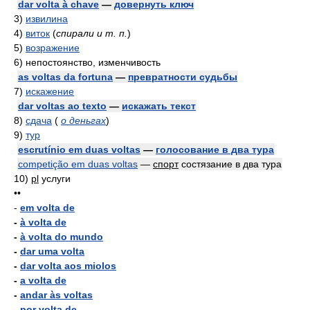
dar volta à chave
—
довернуть ключ
3)
извилина
4)
виток
(
спирали и т. п.
)
5)
возражение
6)
непостоянство, изменчивость
as voltas da fortuna
—
превратности судьбы
7)
искажение
dar voltas ao texto
—
искажать текст
8)
сдача
(
о деньгах
)
9)
тур
escrutínio em duas voltas
—
голосование в два тура
competição em duas voltas
—
спорт
состязание в два тура
10)
pl
услуги
••
-
em volta de
-
à volta de
-
à volta do mundo
-
dar uma volta
-
dar volta aos miolos
-
a volta de
-
andar às voltas
-
por volta de