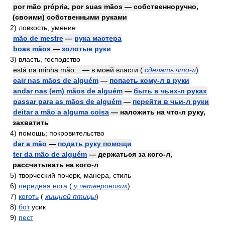
por mão própria, por suas mãos — собственноручно,
(своими) собственными руками
2)
ловкость, умение
mão de mestre
—
рука мастера
boas mãos
—
золотые руки
3)
власть, господство
está na minha mão... — в моей власти
(
сделать что-л
)
cair nas mãos de alguém
—
попасть кому-л в руки
andar nas (em) mãos de alguém
—
быть в чьих-л руках
passar para as mãos de alguém
—
перейти в чьи-л руки
deitar a mão a alguma coisa
— наложить на что-л руку,
захватить
4)
помощь; покровительство
dar a mão
—
подать руку помощи
ter da mão de alguém
— держаться за кого-л,
рассчитывать на кого-л
5)
творческий почерк, манера, стиль
6)
передняя нога
(
у четвероногих
)
7)
коготь
(
хищной птицы
)
8)
бот
усик
9)
пест