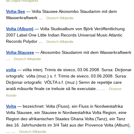
da Língua Portuguesa
Volta-See
— Volta Stausee Akosombo Staudamm mit dem
Wasserkraftwerk …
Deutsch Wikipedia
Volta (Album)
— Volta Studioalbum von Björk Veröffentlichung
2007 Label One Little Indian Records Universal Music Atlantic
Records Polydor …
Deutsch Wikipedia
Volta-Stausee
— Akosombo Staudamm mit dem Wasserkraftwerk
…
Deutsch Wikipedia
volta
— vólta interj. Trimis de siveco, 03.06.2008. Sursa: Dicţionar
ortografic vólta (muz.) s. f. Trimis de siveco, 03.06.2008. Sursa:
Dicţionar ortografic VÓLTA s.f. (muz.) Semn de repetiţie care
arată măsurile finale ce trebuie să fie executate… …
Dicționar
Român
Volta
— bezeichnet: Volta (Fluss), ein Fluss in Nordwestafrika
Volta Stausee, ein Stausee in Nordwestafrika Volta Region, eine
Region des afrikanischen Staates Ghana Volta (Tanz), ein Tanz
des 16. Jahrhunderts im 3/4 Takt aus der Provence Volta (Album),
… …
Deutsch Wikipedia