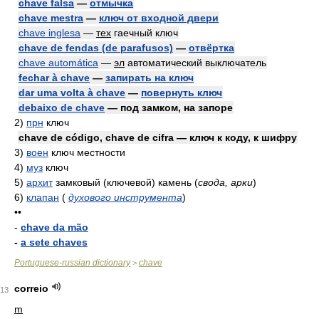
chave falsa
—
отмычка
chave mestra
—
ключ от входной двери
chave inglesa
—
тех
гаечный ключ
chave de fendas (de parafusos)
—
отвёртка
chave automática
—
эл
автоматический выключатель
fechar à chave
—
запирать на ключ
dar uma volta à chave
—
повернуть ключ
debaixo de chave
— под замком, на запоре
2)
прн
ключ
chave de código, chave de cifra — ключ к коду, к шифру
3)
воен
ключ местности
4)
муз
ключ
5)
архит
замковый (ключевой) камень
(
свода, арки
)
6)
клапан
(
духового инструмента
)
••
-
chave da mão
-
a sete chaves
Portuguese-russian dictionary
chave
>
correio
13
m