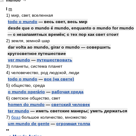
mundo
18
I
m
1)
мир, свет, вселенная
todo o mundo
— весь свет, весь мир
desde que o mundo é mundo, enquanto o mundo for mundo
— с незапамятных времён; с тех пор как свет стоит
2)
земля, земной шар
dar volta ao mundo, girar o mundo — совершить
кругосветное путешествие
ver mundo
—
путешествовать
3)
планеты, система планет
4)
человечество, род людской, люди
todo o mundo
—
все (на свете)
5)
общество, среда
o mundo operário
—
рабочая среда
6)
светское общество, свет
homen do mundo
—
светский человек
ter mundo
— иметь светские манеры; уметь держаться
7)
браз
большое количество, множество
um mundo de gente
—
огромная толпа
••