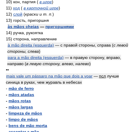
10)
кон, партия
(
в игре
)
11)
ход
(
в карточной игре
)
12)
слой
(
краски и т. п.
)
13)
горсть, пригоршня
às mãos cheias
—
пригоршнями
14)
ручка, рукоятка
15)
сторона, направление
à mão direita (esquerda)
— с правой стороны, справа
(
с левой
стороны, слева
)
para a mão direita (esquerda)
— в правую сторону, вправо,
направо
(
в левую сторону, влево, налево
)
••
mais vale um pássaro na mão que dois a voar
—
псл
лучше
синица в руках, чем журавль в небесах
-
mão de ferro
-
mãos atadas
-
mãos rotas
-
mãos largas
-
limpeza de mãos
-
limpo de mãos
-
bens de mão morta
-
assentar a mão