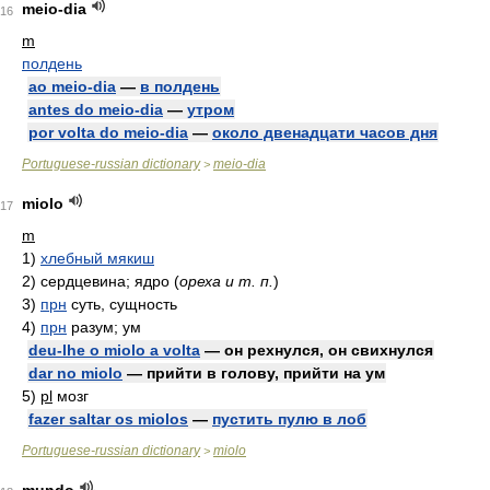
meio-dia
16
m
полдень
ao meio-dia
—
в полдень
antes do meio-dia
—
утром
por volta do meio-dia
—
около двенадцати часов дня
Portuguese-russian dictionary
meio-dia
>
miolo
17
m
1)
хлебный мякиш
2)
сердцевина; ядро
(
ореха и т. п.
)
3)
прн
суть, сущность
4)
прн
разум; ум
deu-lhe o miolo a volta
— он рехнулся, он свихнулся
dar no miolo
— прийти в голову, прийти на ум
5)
pl
мозг
fazer saltar os miolos
—
пустить пулю в лоб
Portuguese-russian dictionary
miolo
>