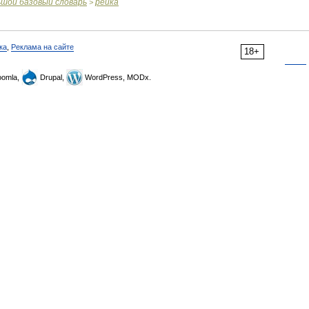
ьшой
базовый
словарь
рейка
>
ка
,
Реклама на сайте
18+
omla,
Drupal,
WordPress, MODx.