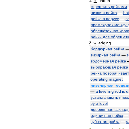
1
.
ж
.
batten
скреплять
рейками
нижняя
рейка
—
bo
рейка
в
парусе
—
sa
промежуток
между
обрешёточная
кров
рейки
для
обрешет
2
.
ж
.
edging
бордюрная
рейка
визирная
рейка
—
s
водомерная
рейка
выбирающая
рейка
рейка
поворачивает
operating
magnet
нивелирная
геодез
—
a
levelling
rod
is
u
устанавливать
ниве
by
a
level
деревянная
заклад
единичная
рейка
зубчатая
рейка
—
r