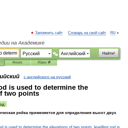
Запомнить сайт
Словарь на свой сайт
RU
едии на Академике
Найти!
Книги
Игры ⚽
лийский
с английского на русский
rod is used to determine the
f two points
од
ическая
рейка
применяется
для
определения
высот
двух
od
is
used
to
determine
the
elevations
of
two
points
,
levelling
rod
is