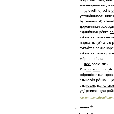
нивели́рная
геодези
—
a
levelling
rod
is
u
устана́вливать
ниве
by
(
means
of
)
a
level
деревя́нная
закладн
едини́чная
ре́йка
по
зубча́тая
ре́йка
—
r
нареза́ть
зубча́тую
р
зубча́тая
ре́йка
каре
зубча́тая
ре́йка
руле
ме́рная
ре́йка
1
.
лес
.
scale
stick
2
.
мор
.
sounding
sti
обрешё́точная
кро́
стыкова́я
ре́йка
—
j
стыкова́я
,
пане́льна
уде́рживающая
ре́й
Русско
-
английский
пол
рейка
3