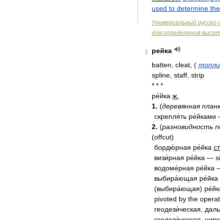
used
to
determine
the
Универсальный
русско
-
для
определения
высо
рейка
2
batten
,
cleat
,
(
топли
spline
,
staff
,
strip
* * *
ре́йка
ж
.
1
.
(
деревянная
план
скрепля́ть
ре́йками
2
.
(
разновидность
п
(
offcut
)
бордю́рная
ре́йка
с
визи́рная
ре́йка
—
s
водоме́рная
ре́йка
выбира́ющая
ре́йка
(
выбира́ющая
)
ре́йк
pivoted
by
the
operat
геодези́ческая
,
даль
геодези́ческая
,
ниве