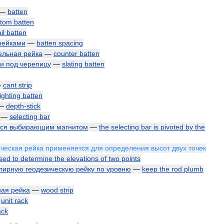
—
batten
ttom
batten
il
batten
рейками
—
batten
spacing
ельная
рейка
—
counter
batten
ки
под
черепицу
—
slating
batten
—
cant
strip
ighting
batten
—
depth
-
stick
—
selecting
bar
ся
выбирающим
магнитом
—
the
selecting
bar
is
pivoted
by
the
ическая
рейка
применяется
для
определения
высот
двух
точек
sed
to
determine
the
elevations
of
two
points
лирную
геодезическую
рейку
по
уровню
—
keep
the
rod
plumb
ная
рейка
—
wood
strip
—
unit
rack
ack