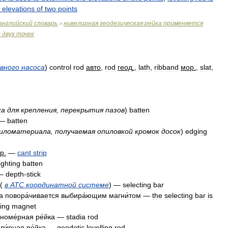
elevations
of
two
points
английский
словарь
нивелирная
геодезическая
рейка
применяется
>
т
двух
точек
вного
насоса
)
control
rod
авто
,
rod
геод
.
,
lath
,
ribband
мор
.
,
slat
,
ка
для
крепления
,
перекрытия
пазов
)
batten
—
batten
иломатериала
,
получаемая
опиловкой
кромок
досок
)
edging
тр
.
—
cant
strip
ighting
batten
—
depth
-
stick
(
в
АТС
координатной
системе
) —
selecting
bar
а
повора́чивается
выбира́ющим
магни́том
—
the
selecting
bar
is
ing
magnet
номе́рная
ре́йка
—
stadia
rod
ли́рная
ре́йка
—
geodetic
levelling
rod