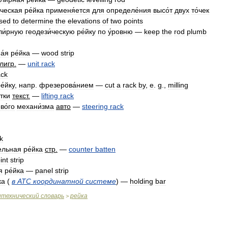
́ческая
ре́йка
применя́ется
для
определе́ния
высо́т
двух
то́чек
sed
to
determine
the
elevations
of
two
points
ли́рную
геодези́ческую
ре́йку
по
у́ровню
—
keep
the
rod
plumb
а́я
ре́йка
—
wood
strip
лигр
.
—
unit
rack
ack
е́йку
,
напр
.
фрезерова́нием
—
cut
a
rack
by
,
e
.
g
.,
milling
́тки
текст
.
—
lifting
rack
во́го
механи́зма
авто
—
steering
rack
ck
вельная
ре́йка
стр
.
—
counter
batten
oint
strip
я
ре́йка
—
panel
strip
ка
(
в
АТС
координатной
системе
) —
holding
bar
итехнический
словарь
рейка
>