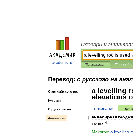
Словари и энциклоп
academic.ru
Толкования
Переводы
Перевод:
с русского на анг
a levelling 
С английского на:
elevations o
Русский
Толкование
Перев
С русского на:
нивелирная
геодез
1
Английский
точек
Makarov:
a
levelling
r