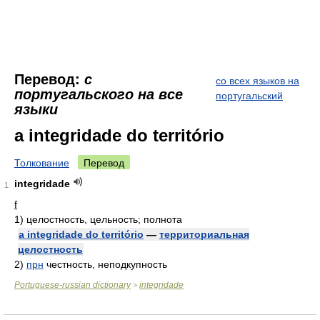
Перевод:
с
со всех языков на
португальского на все
португальский
языки
a integridade do território
Толкование
Перевод
integridade
1
f
1)
целостность, цельность; полнота
a integridade do território
—
территориальная
целостность
2)
прн
честность, неподкупность
Portuguese-russian dictionary
integridade
>