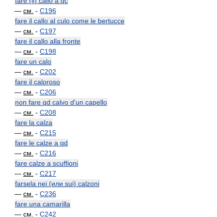
fare (il) callo a qc
—
см.
-
C196
fare il callo al culo come le bertucce
—
см.
-
C197
fare il callo alla fronte
—
см.
-
C198
fare un calo
—
см.
-
C202
fare il caloroso
—
см.
-
C206
non fare qd calvo d'un capello
—
см.
-
C208
fare la calza
—
см.
-
C215
fare le calze a qd
—
см.
-
C216
fare calze a scuffioni
—
см.
-
C217
farsela nei (или sui) calzoni
—
см.
-
C236
fare una camarilla
—
см.
-
C242