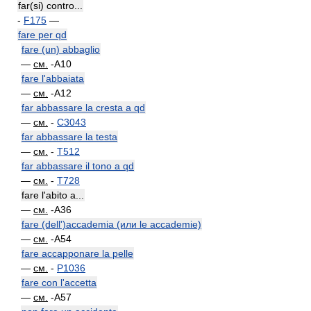
far(si) contro...
-
F175
—
fare per qd
fare (un) abbaglio
—
см.
-A10
fare l'abbaiata
—
см.
-A12
far abbassare la cresta a qd
—
см.
-
C3043
far abbassare la testa
—
см.
-
T512
far abbassare il tono a qd
—
см.
-
T728
fare l'abito a...
—
см.
-A36
fare (dell')accademia (или le accademie)
—
см.
-A54
fare accapponare la pelle
—
см.
-
P1036
fare con l'accetta
—
см.
-A57