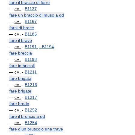
fare il braccio di ferro
—
см.
-
B1137
fare un braccio di muso a qd
—
см.
-
B1167
farsi di brace
—
см.
-
B1185
fare il bravo
—
см.
-
B1191
,
-
B1194
fare breccia
—
см.
-
B1198
fare in bricioli
—
см.
-
B1211
fare brigata
—
см.
-
B1216
fare brigate
—
см.
-
B1217
fare brodo
—
см.
-
B1252
fare il broncio a qd
—
см.
-
B1254
fare d'un bruscolo una trave