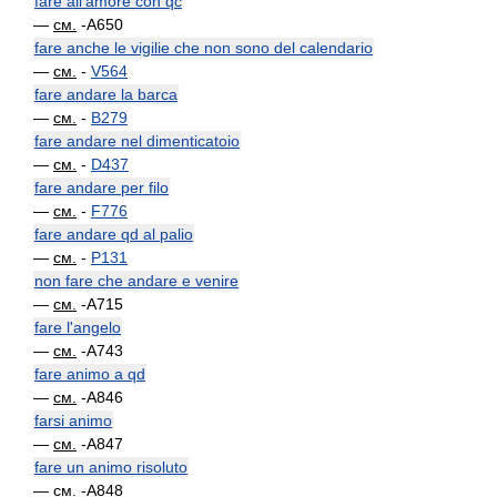
fare all'amore con qc
—
см.
-A650
fare anche le vigilie che non sono del calendario
—
см.
-
V564
fare andare la barca
—
см.
-
B279
fare andare nel dimenticatoio
—
см.
-
D437
fare andare per filo
—
см.
-
F776
fare andare qd al palio
—
см.
-
P131
non fare che andare e venire
—
см.
-A715
fare l'angelo
—
см.
-A743
fare animo a qd
—
см.
-A846
farsi animo
—
см.
-A847
fare un animo risoluto
—
см.
-A848