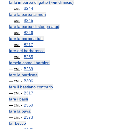
farla in barba di gatto (или di micio)
—
см.
-
B244
fare la barba ai muri
—
см.
-
B245
fare la barba di stoppa a qd
—
см.
-
B246
fare la barba a tutti
—
см.
-
B217
fare del barbaresco
—
см.
-
B265
farsela come i barbieri
—
см.
-
B269
fare le barricate
—
см.
-
B306
fare il bastlano contrario
—
см.
-
B317
fare i bauli
—
см.
-
B369
fare la bava
—
см.
-
B373
far becco