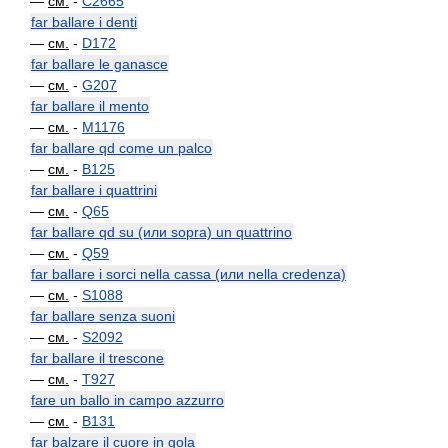
—
см.
-
C2665
far ballare i denti
—
см.
-
D172
far ballare le ganasce
—
см.
-
G207
far ballare il mento
—
см.
-
M1176
far ballare qd come un palco
—
см.
-
B125
far ballare i quattrini
—
см.
-
Q65
far ballare qd su (или sopra) un quattrino
—
см.
-
Q59
far ballare i sorci nella cassa (или nella credenza)
—
см.
-
S1088
far ballare senza suoni
—
см.
-
S2092
far ballare il trescone
—
см.
-
T927
fare un ballo in campo azzurro
—
см.
-
B131
far balzare il cuore in gola