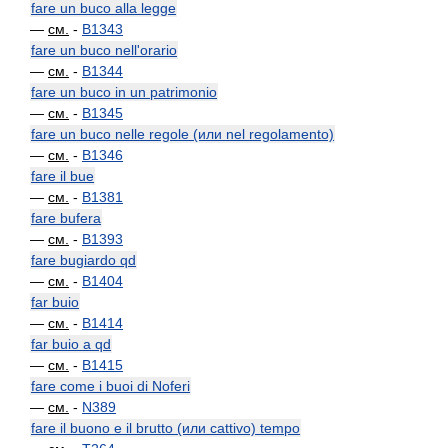
fare un buco alla legge
—
см.
-
B1343
fare un buco nell'orario
—
см.
-
B1344
fare un buco in un patrimonio
—
см.
-
B1345
fare un buco nelle regole (или nel regolamento)
—
см.
-
B1346
fare il bue
—
см.
-
B1381
fare bufera
—
см.
-
B1393
fare bugiardo qd
—
см.
-
B1404
far buio
—
см.
-
B1414
far buio a qd
—
см.
-
B1415
fare come i buoi di Noferi
—
см.
-
N389
fare il buono e il brutto (или cattivo) tempo