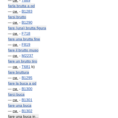
—
см.
-
T889
farla brutta a qd
—
см.
-
B1283
farsi brutto
—
см.
-
B1290
fare (una) brutta figura
—
см.
-
F718
fare una brutta fine
—
см.
-
F819
fare il brutto muso
—
см.
-
M2237
fare un brutto tiro
—
см.
-
T681
b)
fare bruttura
—
см.
-
B1295
fare la buca a qd
—
см.
-
B1300
farci buca
—
см.
-
B1301
fare una buca
—
см.
-
B1302
fare una buca in...