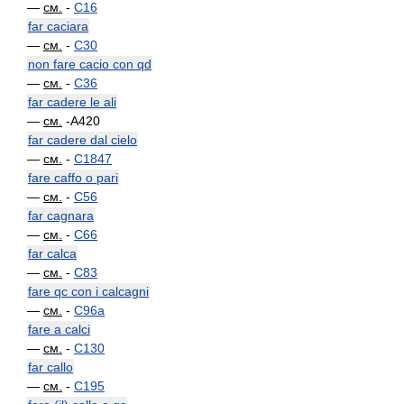
—
см.
-
C16
far caciara
—
см.
-
C30
non fare cacio con qd
—
см.
-
C36
far cadere le ali
—
см.
-A420
far cadere dal cielo
—
см.
-
C1847
fare caffo o pari
—
см.
-
C56
far cagnara
—
см.
-
C66
far calca
—
см.
-
C83
fare qc con i calcagni
—
см.
-
C96a
fare a calci
—
см.
-
C130
far callo
—
см.
-
C195