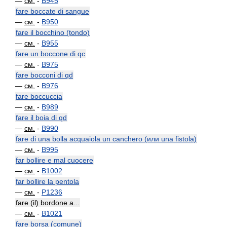
—
см.
-
B945
fare boccate di sangue
—
см.
-
B950
fare il bocchino (tondo)
—
см.
-
B955
fare un boccone di qc
—
см.
-
B975
fare bocconi di qd
—
см.
-
B976
fare boccuccia
—
см.
-
B989
fare il boia di qd
—
см.
-
B990
fare di una bolla acquaiola un canchero (или una fistola)
—
см.
-
B995
far bollire e mal cuocere
—
см.
-
B1002
far bollire la pentola
—
см.
-
P1236
fare (il) bordone a...
—
см.
-
B1021
fare borsa (comune)