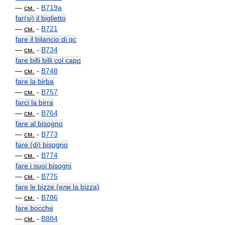
—
см.
-
B719a
far(si) il biglietto
—
см.
-
B721
fare il bilancio di qc
—
см.
-
B734
fare billi billi col capo
—
см.
-
B748
fare la birba
—
см.
-
B757
farci la birra
—
см.
-
B764
fare al bisogno
—
см.
-
B773
fare (di) bisogno
—
см.
-
B774
fare i suoi bisogni
—
см.
-
B775
fare le bizze (или la bizza)
—
см.
-
B786
fare bocche
—
см.
-
B884