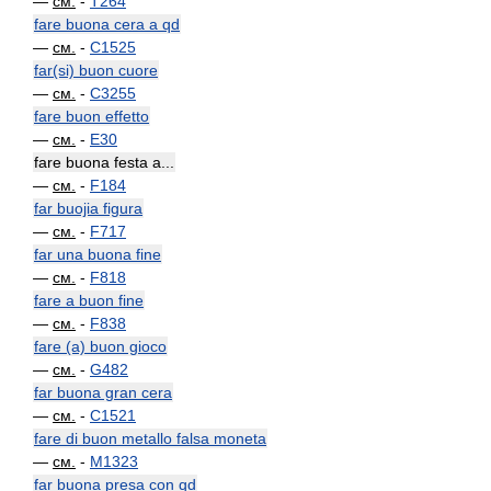
—
см.
-
T264
fare buona cera a qd
—
см.
-
C1525
far(si) buon cuore
—
см.
-
C3255
fare buon effetto
—
см.
-
E30
fare buona festa a...
—
см.
-
F184
far buojia figura
—
см.
-
F717
far una buona fine
—
см.
-
F818
fare a buon fine
—
см.
-
F838
fare (a) buon gioco
—
см.
-
G482
far buona gran cera
—
см.
-
C1521
fare di buon metallo falsa moneta
—
см.
-
M1323
far buona presa con qd