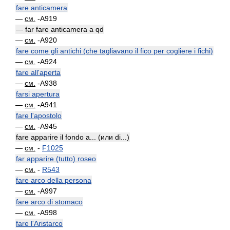
fare anticamera
—
см.
-A919
— far fare anticamera a qd
—
см.
-A920
fare come gli antichi (che tagliavano il fico per cogliere i fichi)
—
см.
-A924
fare all'aperta
—
см.
-A938
farsi apertura
—
см.
-A941
fare l'apostolo
—
см.
-A945
fare apparire il fondo a... (или di...)
—
см.
-
F1025
far apparire (tutto) roseo
—
см.
-
R543
fare arco della persona
—
см.
-A997
fare arco di stomaco
—
см.
-A998
fare l'Aristarco