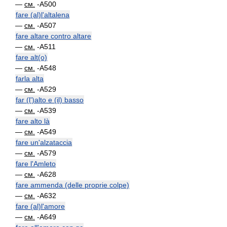
—
см.
-A500
fare (al)l'altalena
—
см.
-A507
fare altare contro altare
—
см.
-A511
fare alt(o)
—
см.
-A548
farla alta
—
см.
-A529
far (l')alto e (il) basso
—
см.
-A539
fare alto là
—
см.
-A549
fare un'alzataccia
—
см.
-A579
fare l'Amleto
—
см.
-A628
fare ammenda (delle proprie colpe)
—
см.
-A632
fare (al)l'amore
—
см.
-A649