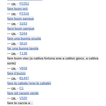
—
см.
-
P2252
fare buon prò
—
см.
-
P2316
fare buon sangue
—
см.
-
S163
farsi buon sangue
—
см.
-
S164
fare una buona scuola
—
см.
-
S510
far una buona tavola
—
см.
-
T138
fare buon viso (a cattiva fortuna или a cattivo gioco, a cattiva
sorte)
—
см.
-
V658
fare il buzzo
—
см.
-
B1497
fare la cabala (или le cabale)
—
см.
-
C1
fare qd cacare verde
—
см.
-
V320
fare la caccia a...