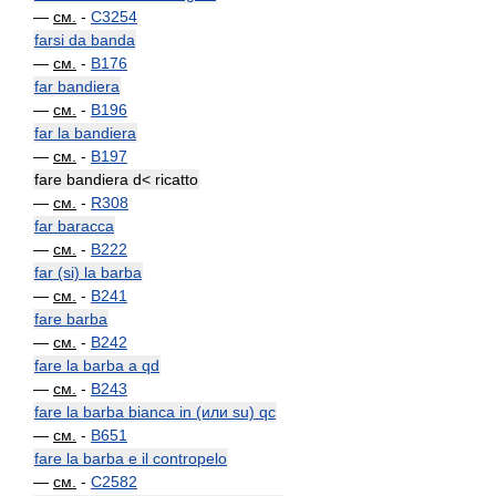
—
см.
-
C3254
farsi da banda
—
см.
-
B176
far bandiera
—
см.
-
B196
far la bandiera
—
см.
-
B197
fare bandiera d< ricatto
—
см.
-
R308
far baracca
—
см.
-
B222
far (si) la barba
—
см.
-
B241
fare barba
—
см.
-
B242
fare la barba a qd
—
см.
-
B243
fare la barba bianca in (или su) qc
—
см.
-
B651
fare la barba e il contropelo
—
см.
-
C2582