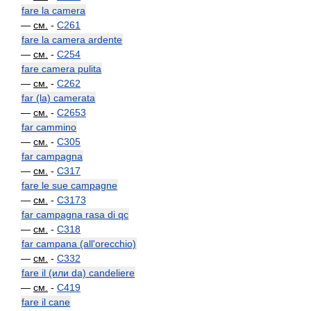
fare la camera
—
см.
-
C261
fare la camera ardente
—
см.
-
C254
fare camera pulita
—
см.
-
C262
far (la) camerata
—
см.
-
C2653
far cammino
—
см.
-
C305
far campagna
—
см.
-
C317
fare le sue campagne
—
см.
-
C3173
far campagna rasa di qc
—
см.
-
C318
far campana (all'orecchio)
—
см.
-
C332
fare il (или da) candeliere
—
см.
-
C419
fare il cane