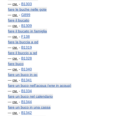
—
см.
-
B1303
fare le buche nelle gote
—
см.
-
G899
fare il bucato
—
см.
-
B1309
fare il bucato in famiglia
—
см.
-
F138
fare la buccia a qd
—
см.
-
B1319
fare il buccio a qd
—
см.
-
B1328
fare buco
—
см.
-
B1340
fare un buco in qc
—
см.
-
B1341
fare un buco nell'acqua (или in acqua)
—
см.
-
B1334
fare un buco nel calendario
—
см.
-
B1344
fare un buco in una cassa
—
см.
-
B1342