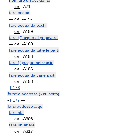
non fare un accidente
—
см.
-A71
fare acqua
—
см.
-A157
fare acqua da occhi
—
см.
-A159
fare (l')acqua di papavero
—
см.
-A160
fare acqua da tutte le parti
—
см.
-A158
fare (I')acqua nel vaglio
—
см.
-A186
fare acqua da varie parti
—
см.
-A158
-
F176
—
farsela addosso (или sotto)
-
F177
—
farsi addosso a qd
fare afa
—
см.
-A306
fare un affare
—
см.
-A317