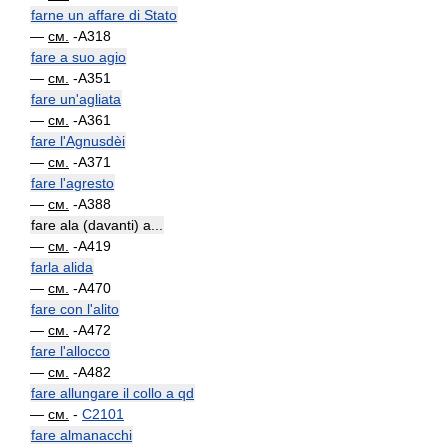
farne un affare di Stato
—
см.
-A318
fare a suo agio
—
см.
-A351
fare un'agliata
—
см.
-A361
fare l'Agnusdèi
—
см.
-A371
fare l'agresto
—
см.
-A388
fare ala (davanti) a...
—
см.
-A419
farla alida
—
см.
-A470
fare con l'alito
—
см.
-A472
fare l'allocco
—
см.
-A482
fare allungare il collo a qd
—
см.
-
C2101
fare almanacchi