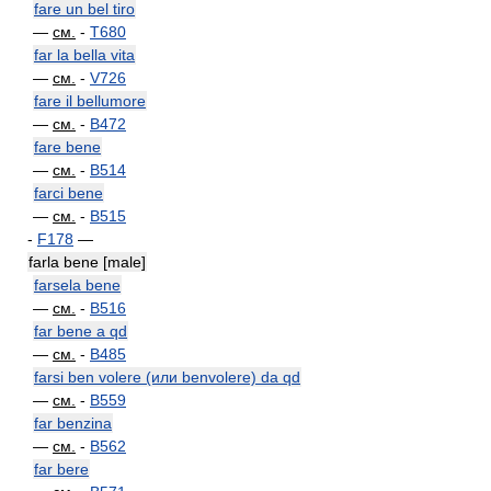
fare un bel tiro
—
см.
-
T680
far la bella vita
—
см.
-
V726
fare il bellumore
—
см.
-
B472
fare bene
—
см.
-
B514
farci bene
—
см.
-
B515
-
F178
—
farla bene [male]
farsela bene
—
см.
-
B516
far bene a qd
—
см.
-
B485
farsi ben volere (или benvolere) da qd
—
см.
-
B559
far benzina
—
см.
-
B562
far bere