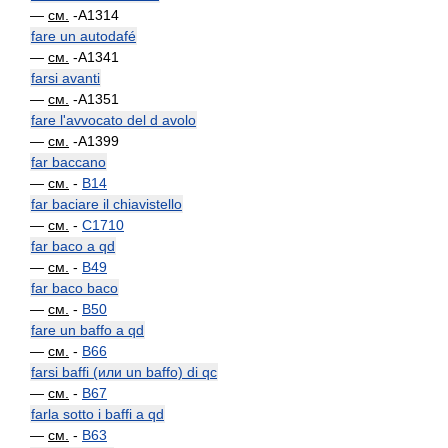
—
см.
-A1314
fare un autodafé
—
см.
-A1341
farsi avanti
—
см.
-A1351
fare l'avvocato del d avolo
—
см.
-A1399
far baccano
—
см.
-
B14
far baciare il chiavistello
—
см.
-
C1710
far baco a qd
—
см.
-
B49
far baco baco
—
см.
-
B50
fare un baffo a qd
—
см.
-
B66
farsi baffi (или un baffo) di qc
—
см.
-
B67
farla sotto i baffi a qd
—
см.
-
B63