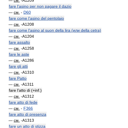
—
см.
-A1209
fare l'asino per non pagare il dazio
—
см.
-
D60
fare come l'asino del pentolaio
—
см.
-A1208
fare come l'asino al suon della lira (или della cetra)
—
см.
-A1204
fare assalto
—
см.
-A1258
fare le aste
—
см.
-A1286
fare gli atti
—
см.
-A1310
fare Patto
—
см.
-A1311
fare l'atto di (+inf.)
—
см.
-A1312
fare atto di fede
—
см.
-
F366
fare atto di presenza
—
см.
-A1313
fare un atto di stizza