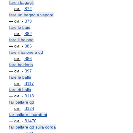
fare i bagagli
—
см.
-
B72
fare un bagno a vapore
—
см.
-
B79
fare le baie
—
см.
-
B82
fare il baione
—
см.
-
B85
fare il baione a qd
—
см.
-
B86
fare baldoria
—
см.
-
B97
fare le balle
—
см.
-
B117
fare di balla
—
см.
-
B118
far ballare qd
—
см.
-
B124
far ballare i buratt ni
—
см.
-
B1470
far ballare qd sulla corda