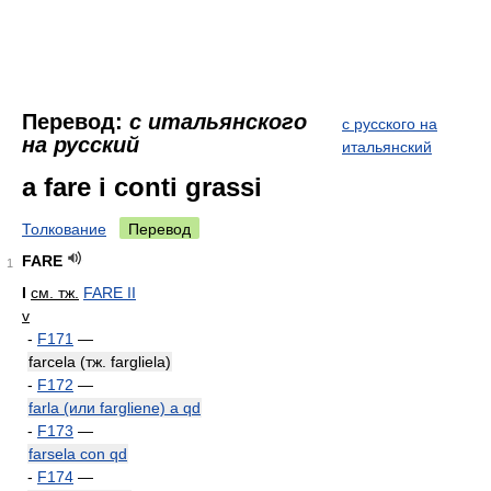
Перевод:
с итальянского
с русского на
на русский
итальянский
a fare i conti grassi
Толкование
Перевод
FARE
1
I
см. тж.
FARE II
v
-
F171
—
farcela (тж. fargliela)
-
F172
—
farla (или fargliene) a qd
-
F173
—
farsela con qd
-
F174
—