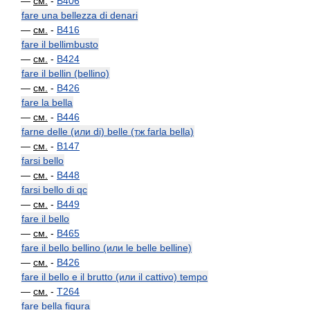
—
см.
-
B406
fare una bellezza di denari
—
см.
-
B416
fare il bellimbusto
—
см.
-
B424
fare il bellin (bellino)
—
см.
-
B426
fare la bella
—
см.
-
B446
farne delle (или di) belle (тж farla bella)
—
см.
-
B147
farsi bello
—
см.
-
B448
farsi bello di qc
—
см.
-
B449
fare il bello
—
см.
-
B465
fare il bello bellino (или le belle belline)
—
см.
-
B426
fare il bello e il brutto (или il cattivo) tempo
—
см.
-
T264
fare bella figura