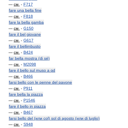
—
см.
-
F717
fare una bella fine
—
см.
-
F818
fare la bella gamba
—
см.
-
G150
fare il bel giovane
—
см.
-
G617
fare il bellimbusto
—
см.
-
B424
far bella mostra (di sé)
—
см.
-
M2098
fare il bello sul muso a qd
—
см.
-
B466
farsi bello con le penne del pavone
—
см.
-
P911
fare bella la piazza
—
см.
-
P1546
fare il bello in piazza
—
см.
-
B467
farsi bello del (или col) sol di agosto (или di luglio)
—
см.
-
S948