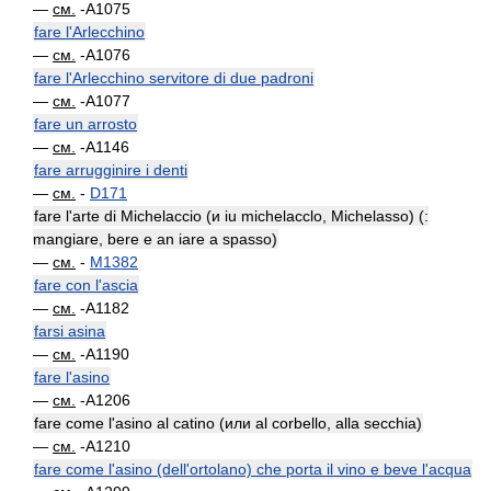
—
см.
-A1075
fare l'Arlecchino
—
см.
-A1076
fare l'Arlecchino servitore di due padroni
—
см.
-A1077
fare un arrosto
—
см.
-A1146
fare arrugginire i denti
—
см.
-
D171
fare l'arte di Michelaccio (и iu michelacclo, Michelasso) (:
mangiare, bere e an iare a spasso)
—
см.
-
M1382
fare con l'ascia
—
см.
-A1182
farsi asina
—
см.
-A1190
fare l'asino
—
см.
-A1206
fare come l'asino al catino (или al corbello, alla secchia)
—
см.
-A1210
fare come l'asino (dell'ortolano) che porta il vino e beve l'acqua