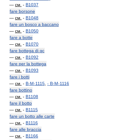
—
см.
-
B1037
fare borsone
—
см.
-
B1048
fare un bosco a baccano
—
см.
-
B1050
fare a botte
—
см.
-
B1070
fare bottega di qc
—
см.
-
B1092
fare per la bottega
—
см.
-
B1093
fare i botti
—
см.
-
B-M-1115
,
-
B-M-1116
fare bottino
—
см.
-
B1108
fare il botto
—
см.
-
B1115
fare un botto alle carte
—
см.
-
B1116
fare alle braccia
—
см.
-
B1166