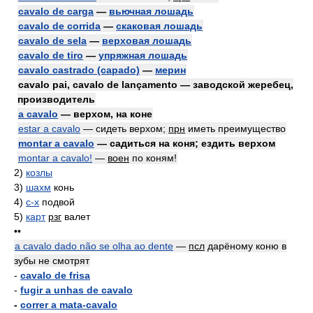
cavalo de carga
—
вьючная лошадь
cavalo de corrida
—
скаковая лошадь
cavalo de sela
—
верховая лошадь
cavalo de tiro
—
упряжная лошадь
cavalo castrado (capado)
—
мерин
cavalo pai, cavalo de lançamento — заводской жеребец,
производитель
a cavalo
— верхом, на коне
estar a cavalo
— сидеть верхом;
прн
иметь преимущество
montar a cavalo
— садиться на коня; ездить верхом
montar a cavalo!
—
воен
по коням!
2)
козлы
3)
шахм
конь
4)
с-х
подвой
5)
карт
рзг
валет
••
a cavalo dado não se olha ao dente
—
псл
дарёному коню в
зубы не смотрят
-
cavalo de frisa
-
fugir a unhas de cavalo
-
correr a mata-cavalo