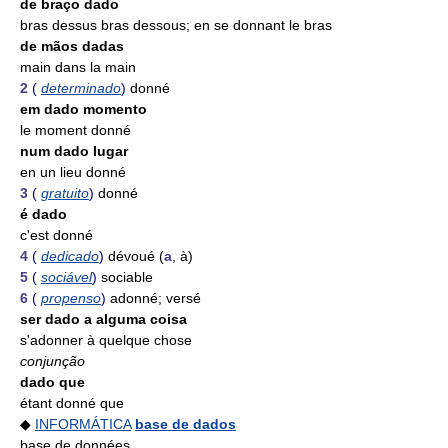
de braço dado
bras dessus bras dessous; en se donnant le bras
de mãos dadas
main dans la main
2
(
determinado
)
donné
em dado momento
le moment donné
num dado lugar
en un lieu donné
3
(
gratuito
)
donné
é dado
c'est donné
4
(
dedicado
)
dévoué (
a
, à)
5
(
sociável
)
sociable
6
(
propenso
)
adonné; versé
ser dado a alguma coisa
s'adonner à quelque chose
conjunção
dado que
étant donné que
◆
INFORMÁTICA
base de dados
base de données