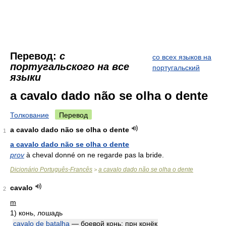
Перевод:
с
со всех языков на
португальского на все
португальский
языки
a cavalo dado não se olha o dente
Толкование
Перевод
a cavalo dado não se olha o dente
1
a cavalo dado não se olha o dente
prov
à cheval donné on ne regarde pas la bride.
Dicionário Português-Francês
a cavalo dado não se olha o dente
>
cavalo
2
m
1)
конь, лошадь
cavalo de batalha
— боевой конь;
прн
конёк