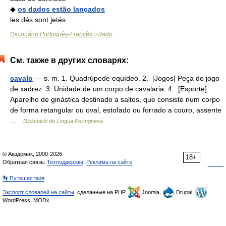
◆
os dados estão lançados
les dés sont jetés
Dicionário Português-Francês
dado
>
См. также в других словарях:
cavalo
— s. m. 1. Quadrúpede equídeo. 2. [Jogos] Peça do jogo
de xadrez. 3. Unidade de um corpo de cavalaria. 4. [Esporte]
Aparelho de ginástica destinado a saltos, que consiste num corpo
de forma retangular ou oval, estofado ou forrado a couro, assente
…
Dicionário da Língua Portuguesa
© Академик, 2000-2026
18+
Обратная связь:
Техподдержка
,
Реклама на сайте
👣 Путешествия
Экспорт словарей на сайты
, сделанные на PHP,
Joomla,
Drupal,
WordPress, MODx.