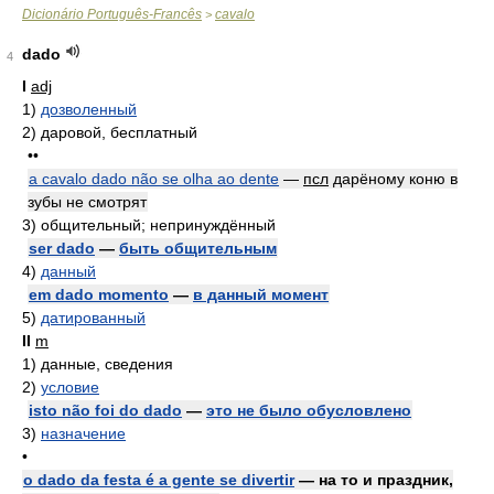
Dicionário Português-Francês
cavalo
>
dado
4
I
adj
1)
дозволенный
2)
даровой, бесплатный
••
a cavalo dado não se olha ao dente
—
псл
дарёному коню в
зубы не смотрят
3)
общительный; непринуждённый
ser dado
—
быть общительным
4)
данный
em dado momento
—
в данный момент
5)
датированный
II
m
1)
данные, сведения
2)
условие
isto não foi do dado
—
это не было обусловлено
3)
назначение
•
o dado da festa é a gente se divertir
— на то и праздник,