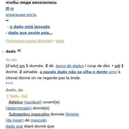
чтобы люди веселились
III
m
игральная кость
••
-
o dado está lançado
-
dado que assim seja...
Portuguese-russian dictionary
dado
>
dado
5
da.do
[d‘adu]
sm
1
donnée.
2
dé.
lance de dados
/ coup de dés. •
adj
1
donné.
2
aimable.
a cavalo dado não se olha o dente
prov
à
cheval donné on ne regarde pas la bride.
* * *
dado, da
[`dadu, da]
Adjetivo
(sociável)
ouvert(e)
(determinado)
donné(e)
Substantivo masculino
donnée
féminin
(de jogar)
dé
masculin
dado que
étant donné que