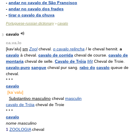
-
andar no cavalo de São Francisco
-
andar no cavalo dos frades
-
tirar o cavalo da chuva
Portuguese-russian dictionary
cavalo
>
cavalo
3
ca.va.lo
[kav‘alu]
sm
Zool
cheval.
o cavalo relincha
/ le cheval hennit.
a
cavalo
à cheval.
cavalo de corrida
cheval de course.
cavalo de
montaria
cheval de selle.
Cavalo de Tróia
Mit
Cheval de Troie.
cavalo-puro
sangue
cheval pur sang.
rabo do
cavalo
queue de
cheval.
* * *
cavalo
[ka`valu]
Substantivo masculino
cheval
masculin
cavalo de Tróia
cheval de Troie
* * *
cavalo
nome masculino
1
ZOOLOGIA
cheval