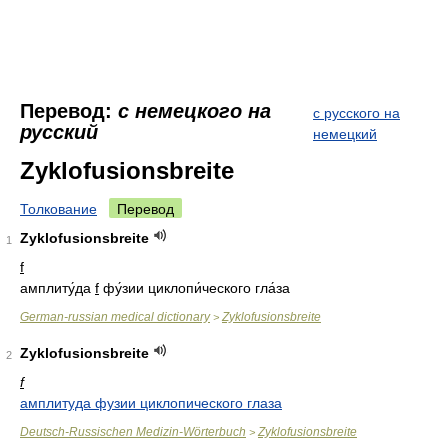
Перевод:
с немецкого на
с русского на
русский
немецкий
Zyklofusionsbreite
Толкование
Перевод
Zyklofusionsbreite
1
f
амплиту́да
f
фу́зии циклопи́ческого гла́за
German-russian medical dictionary
Zyklofusionsbreite
>
Zyklofusionsbreite
2
f
амплитуда фузии циклопического глаза
Deutsch-Russischen Medizin-Wörterbuch
Zyklofusionsbreite
>