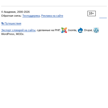
© Академик, 2000-2026
18+
Обратная связь:
Техподдержка
,
Реклама на сайте
👣 Путешествия
Экспорт словарей на сайты
, сделанные на PHP,
Joomla,
Drupal,
WordPress, MODx.