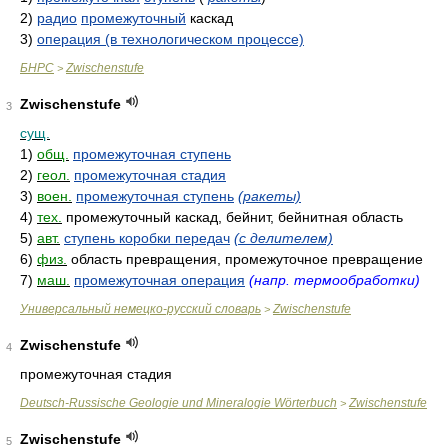
2)
радио
промежуточный
каскад
3)
операция (в технологическом процессе)
БНРС
Zwischenstufe
>
Zwischenstufe
3
сущ.
1)
общ.
промежуточная ступень
2)
геол.
промежуточная стадия
3)
воен.
промежуточная ступень
(ракеты)
4)
тех.
промежуточный каскад, бейнит, бейнитная область
5)
авт.
ступень коробки передач
(с делителем)
6)
физ.
область превращения, промежуточное превращение
7)
маш.
промежуточная операция
(напр. термообработки)
Универсальный немецко-русский словарь
Zwischenstufe
>
Zwischenstufe
4
промежуточная стадия
Deutsch-Russische Geologie und Mineralogie Wörterbuch
Zwischenstufe
>
Zwischenstufe
5