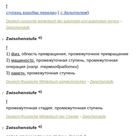
f
ступень коробки передач
(
с делителем
)
Deutsch-russische wörterbuch der automobil-und automotive service
>
Zwischenstufe
Zwischenstufe
6
f
1)
физ.
область превращения, промежуточное превращение
2)
машиностр.
промежуточная ступень, промежуточная
операция
(
напр. термообработки
)
3)
ракетн.
промежуточная ступень
Deutsch-Russische Wörterbuch polytechnischen
Zwischenstufe
>
Zwischenstufe
7
f
промежуточная стадия; промежуточная ступень
Deutsch-Russische Wörterbuch der Chemie
Zwischenstufe
>
Zwischenstufe
8