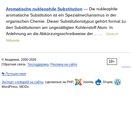
Aromatische nukleophile Substitution
— Die nukleophile
aromatische Substitution ist ein Spezialmechanismus in der
organischen Chemie. Dieser Substitutionstypus gehört formal zu
den Substitutionen am ungesättigten Kohlenstoff Atom. In
Anlehnung an die Abkürzungsschreibweise der… …
Deutsch
Wikipedia
© Академик, 2000-2026
18+
Обратная связь:
Техподдержка
,
Реклама на сайте
👣 Путешествия
Экспорт словарей на сайты
, сделанные на PHP,
Joomla,
Drupal,
WordPress, MODx.