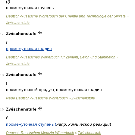
(
f
)
промежуточная ступень
Deutsch-Russische Wörterbuch der Chemie und Technologie der Silikate
>
Zwischenstufe
Zwischenstufe
17
f
промежуточная стадия
Deutsch-Russisches Wörterbuch für Zement, Beton und Stahlbeton
>
Zwischenstufe
Zwischenstufe
18
f
промежуточный продукт, промежуточная стадия
Neue Deutsch-Russische Wörterbuch
Zwischenstufe
>
Zwischenstufe
19
f
промежуточная ступень (
напр. химической реакции
)
Deutsch-Russischen Medizin-Wörterbuch
Zwischenstufe
>