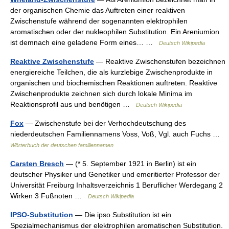
der organischen Chemie das Auftreten einer reaktiven
Zwischenstufe während der sogenannten elektrophilen
aromatischen oder der nukleophilen Substitution. Ein Areniumion
ist demnach eine geladene Form eines… …
Deutsch Wikipedia
Reaktive Zwischenstufe
— Reaktive Zwischenstufen bezeichnen
energiereiche Teilchen, die als kurzlebige Zwischenprodukte in
organischen und biochemischen Reaktionen auftreten. Reaktive
Zwischenprodukte zeichnen sich durch lokale Minima im
Reaktionsprofil aus und benötigen …
Deutsch Wikipedia
Fox
— Zwischenstufe bei der Verhochdeutschung des
niederdeutschen Familiennamens Voss, Voß, Vgl. auch Fuchs …
Wörterbuch der deutschen familiennamen
Carsten Bresch
— (* 5. September 1921 in Berlin) ist ein
deutscher Physiker und Genetiker und emeritierter Professor der
Universität Freiburg Inhaltsverzeichnis 1 Beruflicher Werdegang 2
Wirken 3 Fußnoten …
Deutsch Wikipedia
IPSO-Substitution
— Die ipso Substitution ist ein
Spezialmechanismus der elektrophilen aromatischen Substitution.