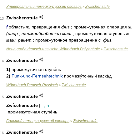
Универсальный немецко-русский словарь
Zwischenstufe
>
Zwischenstufe
13
f
область
ж.
превращения
физ.
; промежуточная операция
ж.
(напр., термообработки
)
маш.
; промежуточная ступень
ж.
маш. ракет.
; промежуточное превращение
с. физ.
Neue große deutsch-russische Wörterbuch Polytechnic
Zwischenstufe
>
Zwischenstufe
14
1)
промежу́точная ступе́нь
2)
Funk-und-Fernsehtechnik
промежу́точный каска́д
Wörterbuch Deutsch-Russisch
Zwischenstufe
>
Zwischenstufe
15
Zwíschenstufe
f
=, -n
промежу́точная ступе́нь
Большой немецко-русский словарь
Zwischenstufe
>
Zwischenstufe
16