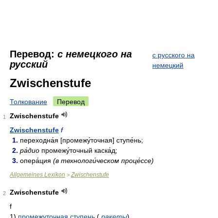
Перевод:
с немецкого на
с русского на
русский
немецкий
Zwischenstufe
Толкование
Перевод
Zwischenstufe
1
Zwischenstufe
f
1.
переходна́я [промежу́точная] ступе́нь;
2.
ра́дио
промежу́точный каска́д;
3.
опера́ция
(в технологи́ческом проце́ссе)
Allgemeines Lexikon
Zwischenstufe
>
Zwischenstufe
2
f
1)
промежуточная
ступень
(
ракеты
)