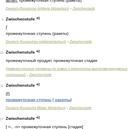
артил.
промежуточная ступень (ракеты)
Deutsch-Russische Artillerie Wörterbuch
Zwischenstufe
>
Zwischenstufe
9
f́
промежуточная ступень (ракеты)
Deutsch-Russisches militärwörterbuch
Zwischenstufe
>
Zwischenstufe
10
промежуточный продукт, промежуточная стадия
Немецко-русские термины по химии и технологии высокомолекулярных
соединений
Zwischenstufe
>
Zwischenstufe
11
(f)
промежуточная ступень
(
ракеты
)
Deutsch-Russische Militär Wörterbuch
Zwischenstufe
>
Zwischenstufe
12
f
<-, -n>
промежуточная ступень [стадия]