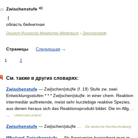
Zwischenstufe
20
f
область бейнитная
Deutsch-Russische Metallurgie Wörterbuch
Zwischenstufe
>
Страницы
Следующая
→
1
2
См. также в других словарях:
Zwischenstufe
— Zwị|schen|stu|fe 〈f. 19〉 Stufe zw. zwei
Entwicklungsstufen * * * Zwị|schen|stu|fe: in einer chem. Reaktion
intermediär auftretende, meist sehr kurzlebige reaktive Spezies,
aus denen heraus sich das Reaktionsprodukt bildet. Die im Allg.…
…
Universal-Lexikon
Zwischenstufe
— Zwị|schen|stu|fe …
Die deutsche Rechtschreibung
Wheland-Zwischenstufe
— Als Areniumion bezeichnet man in