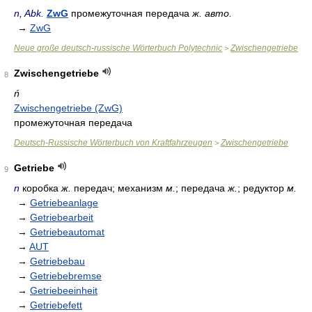
n, Abk.
ZwG
промежуточная передача
ж. авто.
→
ZwG
Neue große deutsch-russische Wörterbuch Polytechnic
Zwischengetriebe
>
Zwischengetriebe
8
ń
Zwischengetriebe (ZwG)
промежуточная передача
Deutsch-Russische Wörterbuch von Kraftfahrzeugen
Zwischengetriebe
>
Getriebe
9
n
коробка
ж.
передач; механизм
м.
; передача
ж.
; редуктор
м.
→
Getriebeanlage
→
Getriebearbeit
→
Getriebeautomat
→
AUT
→
Getriebebau
→
Getriebebremse
→
Getriebeeinheit
→
Getriebefett