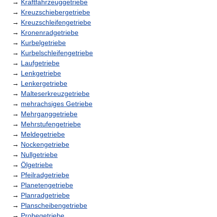
→
Kraftfahrzeuggetriebe
→
Kreuzschiebergetriebe
→
Kreuzschleifengetriebe
→
Kronenradgetriebe
→
Kurbelgetriebe
→
Kurbelschleifengetriebe
→
Laufgetriebe
→
Lenkgetriebe
→
Lenkergetriebe
→
Malteserkreuzgetriebe
→
mehrachsiges Getriebe
→
Mehrganggetriebe
→
Mehrstufengetriebe
→
Meldegetriebe
→
Nockengetriebe
→
Nullgetriebe
→
Ölgetriebe
→
Pfeilradgetriebe
→
Planetengetriebe
→
Planradgetriebe
→
Planscheibengetriebe
→
Probegetriebe