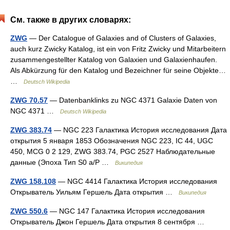
См. также в других словарях:
ZWG
— Der Catalogue of Galaxies and of Clusters of Galaxies,
auch kurz Zwicky Katalog, ist ein von Fritz Zwicky und Mitarbeitern
zusammengestellter Katalog von Galaxien und Galaxienhaufen.
Als Abkürzung für den Katalog und Bezeichner für seine Objekte…
…
Deutsch Wikipedia
ZWG 70.57
— Datenbanklinks zu NGC 4371 Galaxie Daten von
NGC 4371 …
Deutsch Wikipedia
ZWG 383.74
— NGC 223 Галактика История исследования Дата
открытия 5 января 1853 Обозначения NGC 223, IC 44, UGC
450, MCG 0 2 129, ZWG 383.74, PGC 2527 Наблюдательные
данные (Эпоха Тип S0 a/P …
Википедия
ZWG 158.108
— NGC 4414 Галактика История исследования
Открыватель Уильям Гершель Дата открытия …
Википедия
ZWG 550.6
— NGC 147 Галактика История исследования
Открыватель Джон Гершель Дата открытия 8 сентября …