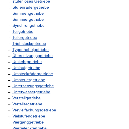
→
stufenloses Getriebe
→
Stufenrädergetriebe
→
Summengetriebe
→
Summiergetriebe
→
Synchrongetriebe
→
Teilgetriebe
→
Tellergetriebe
→
Triebstockgetriebe
→
Typenhebelgetriebe
→
Übersetzungsgetriebe
→
Umkehrgetriebe
→
Umlaufgetriebe
→
Umsteckrädergetriebe
→
Umsteuergetriebe
→
Untersetzungsgetriebe
→
Unterwassergetriebe
→
Verstellgetriebe
→
Verteilergetriebe
→
Vervielfachungsgetriebe
→
Vielstufengetriebe
→
Vierganggetriebe
→
Viergelenkgetriebe