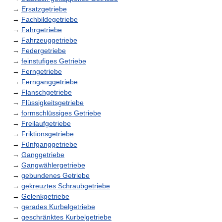
→
Ersatzgetriebe
→
Fachbildegetriebe
→
Fahrgetriebe
→
Fahrzeuggetriebe
→
Federgetriebe
→
feinstufiges Getriebe
→
Ferngetriebe
→
Fernganggetriebe
→
Flanschgetriebe
→
Flüssigkeitsgetriebe
→
formschlüssiges Getriebe
→
Freilaufgetriebe
→
Friktionsgetriebe
→
Fünfganggetriebe
→
Ganggetriebe
→
Gangwählergetriebe
→
gebundenes Getriebe
→
gekreuztes Schraubgetriebe
→
Gelenkgetriebe
→
gerades Kurbelgetriebe
→
geschränktes Kurbelgetriebe