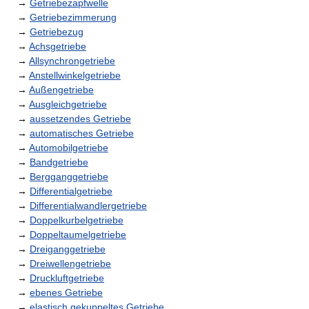
→
Getriebezapfwelle
→
Getriebezimmerung
→
Getriebezug
→
Achsgetriebe
→
Allsynchrongetriebe
→
Anstellwinkelgetriebe
→
Außengetriebe
→
Ausgleichgetriebe
→
aussetzendes Getriebe
→
automatisches Getriebe
→
Automobilgetriebe
→
Bandgetriebe
→
Bergganggetriebe
→
Differentialgetriebe
→
Differentialwandlergetriebe
→
Doppelkurbelgetriebe
→
Doppeltaumelgetriebe
→
Dreiganggetriebe
→
Dreiwellengetriebe
→
Druckluftgetriebe
→
ebenes Getriebe
→
elastisch gekuppeltes Getriebe