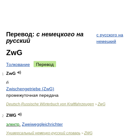
Перевод:
с немецкого на
с русского на
русский
немецкий
ZwG
Толкование
Перевод
ZwG
1
ń
Zwischengetriebe (ZwG)
промежуточная передача
Deutsch-Russische Wörterbuch von Kraftfahrzeugen
ZwG
>
ZWG
2
электр.
Zweiweggleichrichter
Универсальный немецко-русский словарь
ZWG
>