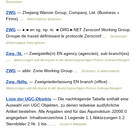
Википедия
ZWG
— Zhejiang Wanxin Group, Company, Ltd. (Business »
Firms) …
Abbreviations dictionary
ZWG
— ● ►en sg. np. m. ►ORG►NET Zeroconf Working Group.
Groupe de travail définissant le protocole Zeroconf …
Dictionnaire
d'informatique francophone
Zwg.-St.
— Zweigstelle(n) EN agency (agencies), sub branch(es)
…
Abkürzungen und Akronyme in der deutschsprachigen Presse Gebrauchtwagen
ZWG
— abbr. Zone Working Group …
Dictionary of abbreviations
Zwg.-Ndlg.
— Zweigniederlassung EN branch (office) …
Abkürzungen und Akronyme in der deutschsprachigen Presse Gebrauchtwagen
Liste der UGC-Objekte
— Die nachfolgende Tabelle enthält eine
Auswahl von UGC Objekten, zu denen teilweise ausführliche
Artikel bestehen. Alle Angaben sind für das Äquinoktium J2000.0
angegeben. Inhaltsverzeichnis 1 Legende 1.1 Abkürzungen 1.2
Sternbilder 2 Nr. 1 bis… …
Deutsch Wikipedia