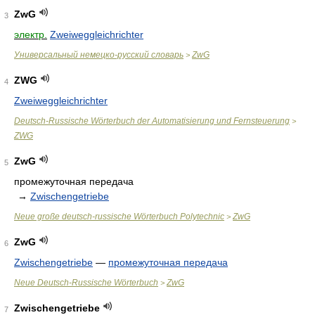
ZwG
3
электр.
Zweiweggleichrichter
Универсальный немецко-русский словарь
ZwG
>
ZWG
4
Zweiweggleichrichter
Deutsch-Russische Wörterbuch der Automatisierung und Fernsteuerung
>
ZWG
ZwG
5
промежуточная передача
→
Zwischengetriebe
Neue große deutsch-russische Wörterbuch Polytechnic
ZwG
>
ZwG
6
Zwischengetriebe
—
промежуточная передача
Neue Deutsch-Russische Wörterbuch
ZwG
>
Zwischengetriebe
7