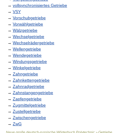
→
vollsynchronisiertes Getriebe
→
VSY
→
Vorschubgetriebe
→
Vorwählgetriebe
→
Wälzgetriebe
→
Wechselgetriebe
→
Wechselrädergetriebe
→
Wellengetriebe
→
Wendegetriebe
→
Windungsgetriebe
→
Winkelgetriebe
→
Zahngetriebe
→
Zahnkettengetriebe
→
Zahnradgetriebe
→
Zahnstangengetriebe
→
Zapfengetriebe
→
Zugmittelgetriebe
→
Zustellgetriebe
→
Zwischengetriebe
→
ZwG
Neue große deutsch-russische Wörterbuch Polytechnic
Getriebe
>