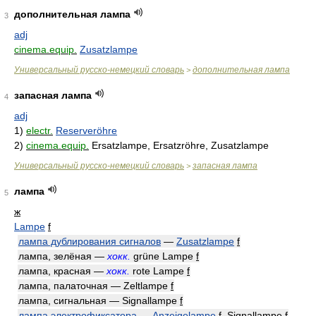
дополнительная лампа
3
adj
cinema.equip.
Zusatzlampe
Универсальный русско-немецкий словарь
дополнительная лампа
>
запасная лампа
4
adj
1)
electr.
Reserveröhre
2)
cinema.equip.
Ersatzlampe, Ersatzröhre, Zusatzlampe
Универсальный русско-немецкий словарь
запасная лампа
>
лампа
5
ж
Lampe
f
лампа дублирования сигналов
—
Zusatzlampe
f
лампа, зелёная —
хокк.
grüne Lampe
f
лампа, красная —
хокк.
rote Lampe
f
лампа, палаточная — Zeltlampe
f
лампа, сигнальная — Signallampe
f
лампа электрофиксатора
—
Anzeigelampe
f
, Signallampe
f