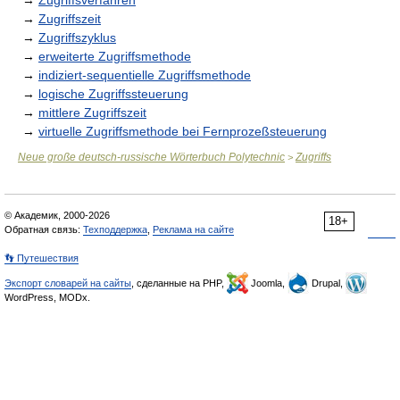
→
Zugriffsverfahren
→
Zugriffszeit
→
Zugriffszyklus
→
erweiterte Zugriffsmethode
→
indiziert-sequentielle Zugriffsmethode
→
logische Zugriffssteuerung
→
mittlere Zugriffszeit
→
virtuelle Zugriffsmethode bei Fernprozeßsteuerung
Neue große deutsch-russische Wörterbuch Polytechnic
Zugriffs
>
© Академик, 2000-2026
18+
Обратная связь:
Техподдержка
,
Реклама на сайте
👣 Путешествия
Экспорт словарей на сайты
, сделанные на PHP,
Joomla,
Drupal,
WordPress, MODx.