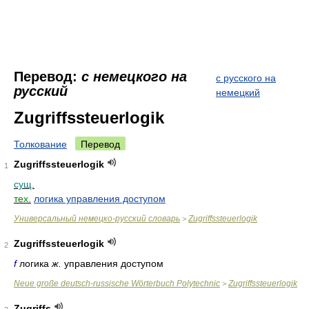
Перевод:
с немецкого на
с русского на
русский
немецкий
Zugriffssteuerlogik
Толкование
Перевод
Zugriffssteuerlogik
1
сущ.
тех.
логика управления доступом
Универсальный немецко-русский словарь
Zugriffssteuerlogik
>
Zugriffssteuerlogik
2
f
логика
ж.
управления доступом
Neue große deutsch-russische Wörterbuch Polytechnic
Zugriffssteuerlogik
>
Zugriffs