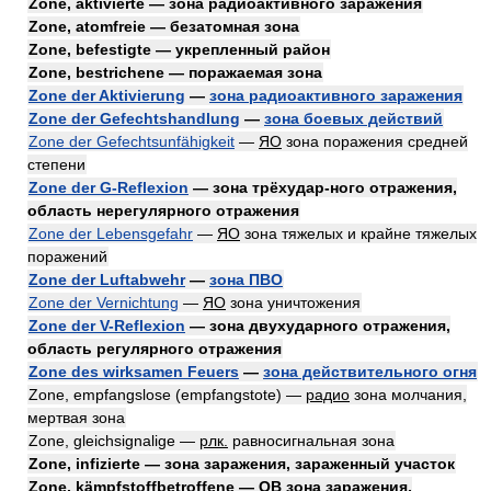
Zone, aktivierte — зона радиоактивного заражения
Zone, atomfreie — безатомная зона
Zone, befestigte — укрепленный район
Zone, bestrichene — поражаемая зона
Zone der Aktivierung
—
зона радиоактивного заражения
Zone der Gefechtshandlung
—
зона боевых действий
Zone der Gefechtsunfähigkeit
—
ЯО
зона поражения средней
степени
Zone der G-Reflexion
— зона трёхудар-ного отражения,
область нерегулярного отражения
Zone der Lebensgefahr
—
ЯО
зона тяжелых и крайне тяжелых
поражений
Zone der Luftabwehr
—
зона ПВО
Zone der Vernichtung
—
ЯО
зона уничтожения
Zone der V-Reflexion
— зона двухударного отражения,
область регулярного отражения
Zone des wirksamen Feuers
—
зона действительного огня
Zone, empfangslose (empfangstote) —
радио
зона молчания,
мертвая зона
Zone, gleichsignalige —
рлк.
равносигнальная зона
Zone, infizierte — зона заражения, зараженный участок
Zone, kämpfstoffbetroffene — ОВ зона заражения,