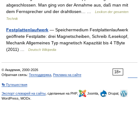
abgeschlossen. Man ging von der Annahme aus, daß man mit
dem Fernsprecher und der drahtlosen… …
Lexikon der gesamten
Technik
Festplattenlaufwerk
— Speichermedium Festplattenlaufwerk
geöffnete Festplatte: drei Magnetscheiben, Schreib /Lesekopf,
Mechanik Allgemeines Typ magnetisch Kapazität bis 4 TByte
(2011) …
Deutsch Wikipedia
© Академик, 2000-2026
18+
Обратная связь:
Техподдержка
,
Реклама на сайте
👣 Путешествия
Экспорт словарей на сайты
, сделанные на PHP,
Joomla,
Drupal,
WordPress, MODx.