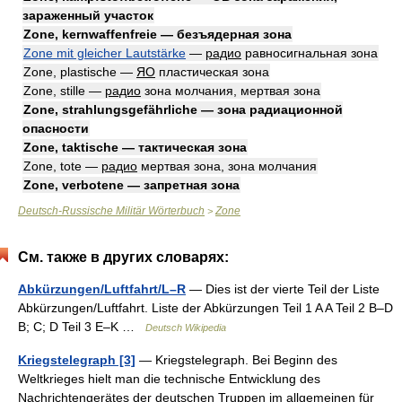
зараженный участок
Zone, kernwaffenfreie — безъядерная зона
Zone mit gleicher Lautstärke
—
радио
равносигнальная зона
Zone, plastische —
ЯО
пластическая зона
Zone, stille —
радио
зона молчания, мертвая зона
Zone, strahlungsgefährliche — зона радиационной
опасности
Zone, taktische — тактическая зона
Zone, tote —
радио
мертвая зона, зона молчания
Zone, verbotene — запретная зона
Deutsch-Russische Militär Wörterbuch
Zone
>
См. также в других словарях:
Abkürzungen/Luftfahrt/L–R
— Dies ist der vierte Teil der Liste
Abkürzungen/Luftfahrt. Liste der Abkürzungen Teil 1 A A Teil 2 B–D
B; C; D Teil 3 E–K …
Deutsch Wikipedia
Kriegstelegraph [3]
— Kriegstelegraph. Bei Beginn des
Weltkrieges hielt man die technische Entwicklung des
Nachrichtengerätes der deutschen Truppen im allgemeinen für