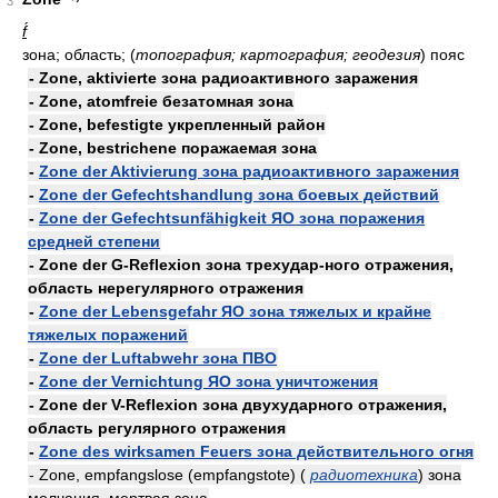
3
f́
зона; область; (
топография; картография; геодезия
) пояс
- Zone, aktivierte зона радиоактивного заражения
- Zone, atomfreie безатомная зона
- Zone, befestigte укрепленный район
- Zone, bestrichene поражаемая зона
-
Zone der Aktivierung зона радиоактивного заражения
-
Zone der Gefechtshandlung зона боевых действий
-
Zone der Gefechtsunfähigkeit ЯО зона поражения
средней степени
- Zone der G-Reflexion зона трехудар-ного отражения,
область нерегулярного отражения
-
Zone der Lebensgefahr ЯО зона тяжелых и крайне
тяжелых поражений
-
Zone der Luftabwehr зона ПВО
-
Zone der Vernichtung ЯО зона уничтожения
- Zone der V-Reflexion зона двухударного отражения,
область регулярного отражения
-
Zone des wirksamen Feuers зона действительного огня
- Zone, empfangslose (empfangstote) (
радиотехника
) зона