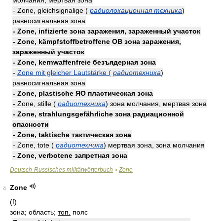
молчания, мертвая зона
- Zone, gleichsignalige (
радиолокационная техника
)
равносигнальная зона
- Zone, infizierte зона заражения, зараженный участок
- Zone, kämpfstoffbetroffene ОВ зона заражения,
зараженный участок
- Zone, kernwaffenfreie безъядерная зона
-
Zone mit gleicher Lautstärke (
радиотехника
)
равносигнальная зона
- Zone, plastische ЯО пластическая зона
- Zone, stille (
радиотехника
) зона молчания, мертвая зона
- Zone, strahlungsgefährliche зона радиационной
опасности
- Zone, taktische тактическая зона
- Zone, tote (
радиотехника
) мертвая зона, зона молчания
- Zone, verbotene запретная зона
Deutsch-Russisches militärwörterbuch
Zone
>
Zone
4
(f)
зона; область;
топ.
пояс