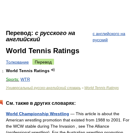
Перевод:
с русского на
с английского на
английский
русский
World Tennis Ratings
Толкование
Перевод
World Tennis Ratings
1
Sports:
WTR
Универсальный русско-английский словарь
World Tennis Ratings
>
См. также в других словарях:
World Championship Wrestling
— This article is about the
American wrestling promotion that existed from 1988 to 2001. For
the WCW stable during The Invasion , see The Alliance
(professional wrestling). For the Australian wrestling promotion,