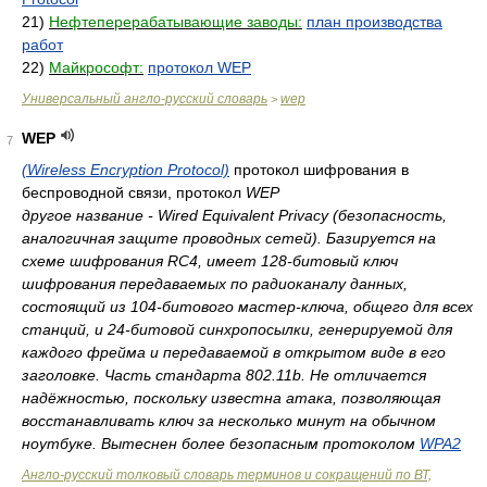
21)
Нефтеперерабатывающие заводы:
план производства
работ
22)
Майкрософт:
протокол WEP
Универсальный англо-русский словарь
wep
>
WEP
7
(Wireless Encryption Protocol)
протокол шифрования в
беспроводной связи, протокол
WEP
другое название - Wired Equivalent Privacy (безопасность,
аналогичная защите проводных сетей). Базируется на
схеме шифрования RC4, имеет 128-битовый ключ
шифрования передаваемых по радиоканалу данных,
состоящий из 104-битового мастер-ключа, общего для всех
станций, и 24-битовой синхропосылки, генерируемой для
каждого фрейма и передаваемой в открытом виде в его
заголовке. Часть стандарта 802.11b. Не отличается
надёжностью, поскольку известна атака, позволяющая
восстанавливать ключ за несколько минут на обычном
ноутбуке. Вытеснен более безопасным протоколом
WPA2
Англо-русский толковый словарь терминов и сокращений по ВТ,