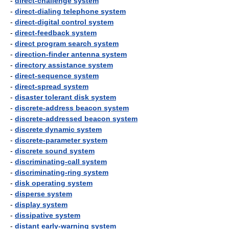
-
direct-challenge system
-
direct-dialing telephone system
-
direct-digital control system
-
direct-feedback system
-
direct program search system
-
direction-finder antenna system
-
directory assistance system
-
direct-sequence system
-
direct-spread system
-
disaster tolerant disk system
-
discrete-address beacon system
-
discrete-addressed beacon system
-
discrete dynamic system
-
discrete-parameter system
-
discrete sound system
-
discriminating-call system
-
discriminating-ring system
-
disk operating system
-
disperse system
-
display system
-
dissipative system
-
distant early-warning system