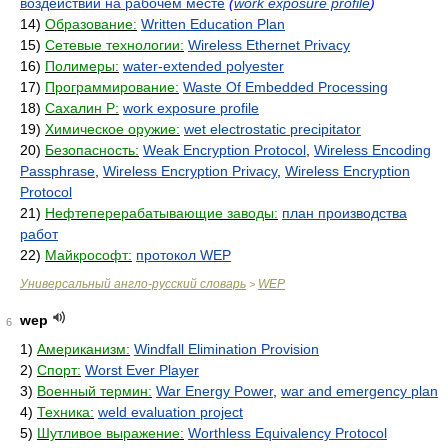
воздействий на рабочем месте
(
work exposure profile
)
14)
Образование:
Written Education Plan
15)
Сетевые технологии:
Wireless Ethernet Privacy
16)
Полимеры:
water-extended polyester
17)
Программирование:
Waste Of Embedded Processing
18)
Сахалин Р:
work exposure profile
19)
Химическое оружие:
wet electrostatic precipitator
20)
Безопасность:
Weak Encryption Protocol
,
Wireless Encoding
Passphrase
,
Wireless Encryption Privacy
,
Wireless Encryption
Protocol
21)
Нефтеперерабатывающие заводы:
план производства
работ
22)
Майкрософт:
протокол WEP
Универсальный англо-русский словарь
WEP
>
wep
6
1)
Американизм:
Windfall Elimination Provision
2)
Спорт:
Worst Ever Player
3)
Военный термин:
War Energy Power
,
war and emergency plan
4)
Техника:
weld evaluation project
5)
Шутливое выражение:
Worthless Equivalency Protocol