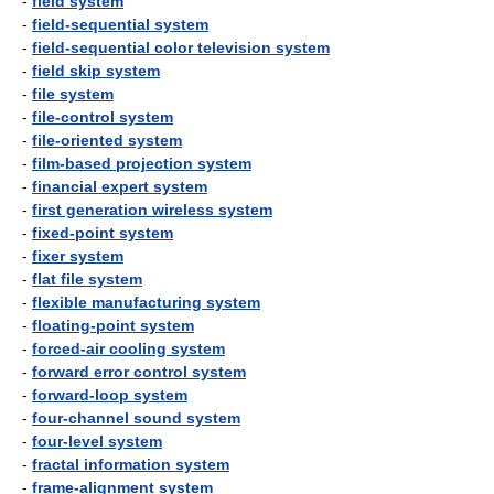
-
field system
-
field-sequential system
-
field-sequential color television system
-
field skip system
-
file system
-
file-control system
-
file-oriented system
-
film-based projection system
-
financial expert system
-
first generation wireless system
-
fixed-point system
-
fixer system
-
flat file system
-
flexible manufacturing system
-
floating-point system
-
forced-air cooling system
-
forward error control system
-
forward-loop system
-
four-channel sound system
-
four-level system
-
fractal information system
-
frame-alignment system