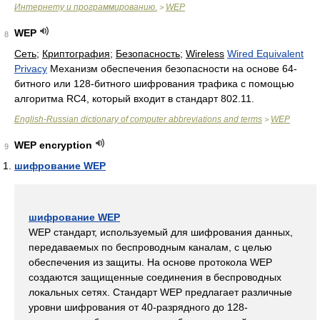
Интернету и программированию.
WEP
>
WEP
8
Сеть
;
Криптография
;
Безопасность
;
Wireless
Wired Equivalent
Privacy
Механизм обеспечения безопасности на основе 64-
битного или 128-битного шифрования трафика с помощью
алгоритма RC4, который входит в стандарт 802.11.
English-Russian dictionary of computer abbreviations and terms
WEP
>
WEP encryption
9
шифрование WEP
шифрование WEP
WEP стандарт, используемый для шифрования данных,
передаваемых по беспроводным каналам, с целью
обеспечения из защиты. На основе протокола WEP
создаются защищенные соединения в беспроводных
локальных сетях. Стандарт WEP предлагает различные
уровни шифрования от 40-разрядного до 128-