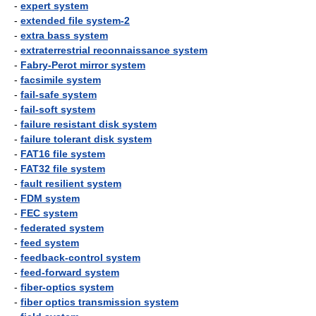
-
expert system
-
extended file system-2
-
extra bass system
-
extraterrestrial reconnaissance system
-
Fabry-Perot mirror system
-
facsimile system
-
fail-safe system
-
fail-soft system
-
failure resistant disk system
-
failure tolerant disk system
-
FAT16 file system
-
FAT32 file system
-
fault resilient system
-
FDM system
-
FEC system
-
federated system
-
feed system
-
feedback-control system
-
feed-forward system
-
fiber-optics system
-
fiber optics transmission system