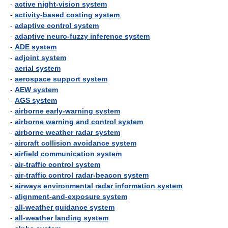
-
active night-vision system
-
activity-based costing system
-
adaptive control system
-
adaptive neuro-fuzzy inference system
-
ADE system
-
adjoint system
-
aerial system
-
aerospace support system
-
AEW system
-
AGS system
-
airborne early-warning system
-
airborne warning and control system
-
airborne weather radar system
-
aircraft collision avoidance system
-
airfield communication system
-
air-traffic control system
-
air-traffic control radar-beacon system
-
airways environmental radar information system
-
alignment-and-exposure system
-
all-weather guidance system
-
all-weather landing system