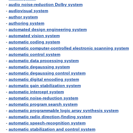
-
audio noise-reduction Dolby system
-
audiovisual system
-
author system
-
authoring system
-
automated design engineering system
-
automated vision system
-
automatic coding system
-
automatic computer-controlled electronic scanning system
-
automatic control system
-
automatic data processing system
-
automatic degaussing system
-
automatic degaussing control system
-
automatic digital encoding system
-
automatic gain stabilization system
-
automatic intercept system
-
automatic noise-reduction system
-
automatic program search system
-
automatic programmable logic array synthesis system
-
automatic radio direction-finding system
-
automatic speech-recognition system
-
automatic stabilization and control system