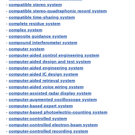
-
compatible stereo system
-
compatible stereo-quadraphonic record system
-
compatible time-sharing system
-
complete residue system
-
complex system
-
composite guidance system
-
compound interferometer system
-
computer system
-
computer-aided control engineering system
-
computer-aided design and test system
-
computer-aided engineering system
-
computer-aided IC design system
-
computer-aided retrieval system
-
computer-aided voice wiring system
-
computer-assisted radar display system
-
computer-augmented oscilloscope system
-
computer-based expert system
-
computer-based photoelectric-counting system
-
computer-controlled system
-
computer-controlled electron-beam system
-
computer-controlled recording system