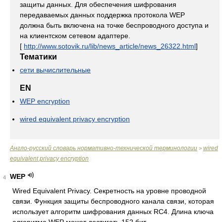
защиты данных. Для обеспечения шифрования
передаваемых данных поддержка протокола WEP
должна быть включена на точке беспроводного доступа и
на клиентском сетевом адаптере.
[
http://www.sotovik.ru/lib/news_article/news_26322.html
]
Тематики
сети вычислительные
EN
WEP encryption
wired equivalent privacy encryption
Англо-русский словарь нормативно-технической терминологии
wired
>
equivalent privacy encryption
WEP
4
Wired Equivalent Privacy. Секретность на уровне проводной
связи. Функция защиты беспроводного канала связи, которая
использует алгоритм шифрования данных RC4. Длина ключа