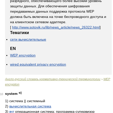
разрядного, обеспечивающего более высокий уровень
защиты данных. Для обеспечения шифрования
передаваемых данных поддержка протокола WEP
должна быть включена на точке беспроводного доступа и
на клиентском сетевом адаптере.
[
http://www.sotovik.ru/lib/news_article/news_26322.html
]
Тематики
сети вычислительные
EN
WEP encryption
wired equivalent privacy encryption
Англо-русский словарь нормативно-технической терминологии
WEP
>
encryption
system
10
1)
система || системный
2)
вычислительная система
3)
вчт
операционная система; программа-супервизор