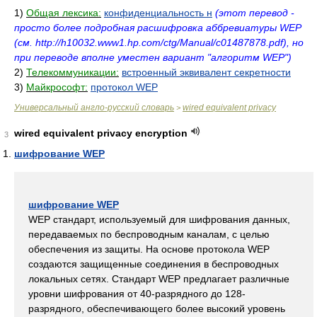
1)
Общая лексика:
конфиденциальность н
(этот перевод -
просто более подробная расшифровка аббревиатуры WEP
(см. http://h10032.www1.hp.com/ctg/Manual/c01487878.pdf), но
при переводе вполне уместен вариант "алгоритм WEP")
2)
Телекоммуникации:
встроенный эквивалент секретности
3)
Майкрософт:
протокол WEP
Универсальный англо-русский словарь
wired equivalent privacy
>
wired equivalent privacy encryption
3
шифрование WEP
шифрование WEP
WEP стандарт, используемый для шифрования данных,
передаваемых по беспроводным каналам, с целью
обеспечения из защиты. На основе протокола WEP
создаются защищенные соединения в беспроводных
локальных сетях. Стандарт WEP предлагает различные
уровни шифрования от 40-разрядного до 128-
разрядного, обеспечивающего более высокий уровень