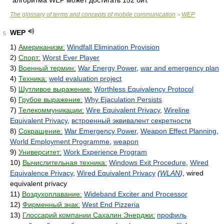
алгоритма WEP может достигать 152 бит.
The glossary of terms and concepts of mobile communication
WEP
>
WEP
5
1)
Американизм:
Windfall Elimination Provision
2)
Спорт:
Worst Ever Player
3)
Военный термин:
War Energy Power
,
war and emergency plan
4)
Техника:
weld evaluation project
5)
Шутливое выражение:
Worthless Equivalency Protocol
6)
Грубое выражение:
Why Ejaculation Persists
7)
Телекоммуникации:
Wire Equivalent Privacy
,
Wireline
Equivalent Privacy
,
встроенный эквивалент секретности
8)
Сокращение:
War Emergency Power
,
Weapon Effect Planning
,
World Employment Programme
,
weapon
9)
Университет:
Work Experience Program
10)
Вычислительная техника:
Windows Exit Procedure
,
Wired
Equivalence Privacy
,
Wired Equivalent Privacy
(
WLAN
)
, wired
equivalent privacy
11)
Воздухоплавание:
Wideband Exciter and Processor
12)
Фирменный знак:
West End Pizzeria
13)
Глоссарий компании Сахалин Энерджи:
профиль