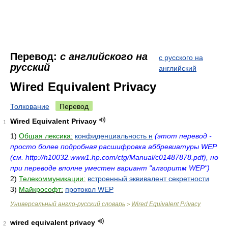
Перевод:
с английского на
с русского на
русский
английский
Wired Equivalent Privacy
Толкование
Перевод
Wired Equivalent Privacy
1
1)
Общая лексика:
конфиденциальность н
(этот перевод -
просто более подробная расшифровка аббревиатуры WEP
(см. http://h10032.www1.hp.com/ctg/Manual/c01487878.pdf), но
при переводе вполне уместен вариант "алгоритм WEP")
2)
Телекоммуникации:
встроенный эквивалент секретности
3)
Майкрософт:
протокол WEP
Универсальный англо-русский словарь
Wired Equivalent Privacy
>
wired equivalent privacy
2