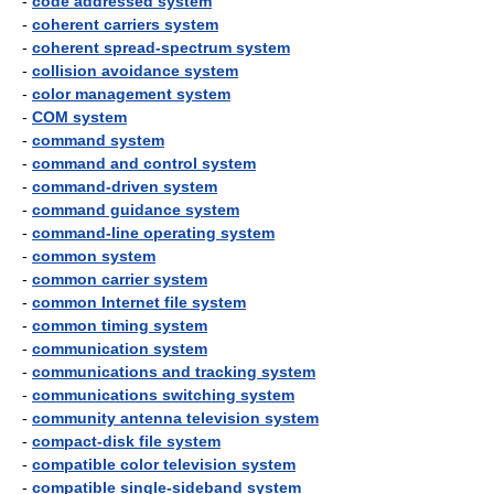
-
code addressed system
-
coherent carriers system
-
coherent spread-spectrum system
-
collision avoidance system
-
color management system
-
COM system
-
command system
-
command and control system
-
command-driven system
-
command guidance system
-
command-line operating system
-
common system
-
common carrier system
-
common Internet file system
-
common timing system
-
communication system
-
communications and tracking system
-
communications switching system
-
community antenna television system
-
compact-disk file system
-
compatible color television system
-
compatible single-sideband system