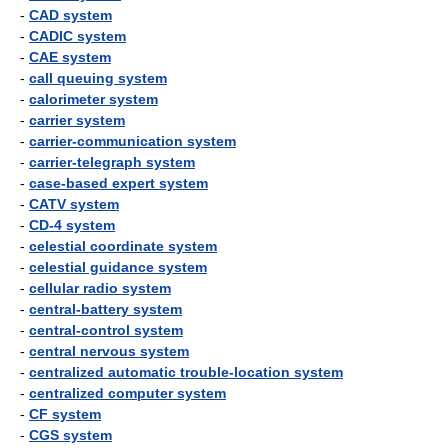
-
CAD system
-
CADIC system
-
CAE system
-
call queuing system
-
calorimeter system
-
carrier system
-
carrier-communication system
-
carrier-telegraph system
-
case-based expert system
-
CATV system
-
CD-4 system
-
celestial coordinate system
-
celestial guidance system
-
cellular radio system
-
central-battery system
-
central-control system
-
central nervous system
-
centralized automatic trouble-location system
-
centralized computer system
-
CF system
-
CGS system