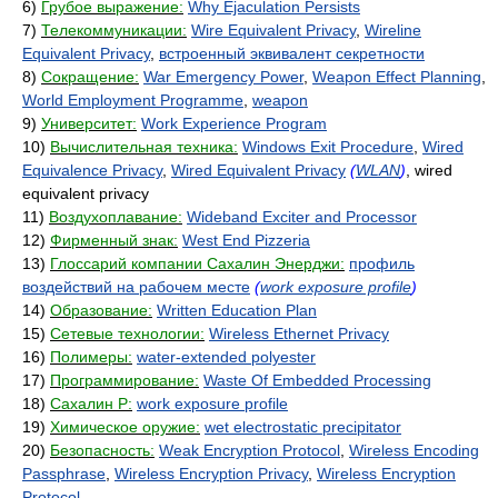
6)
Грубое выражение:
Why Ejaculation Persists
7)
Телекоммуникации:
Wire Equivalent Privacy
,
Wireline
Equivalent Privacy
,
встроенный эквивалент секретности
8)
Сокращение:
War Emergency Power
,
Weapon Effect Planning
,
World Employment Programme
,
weapon
9)
Университет:
Work Experience Program
10)
Вычислительная техника:
Windows Exit Procedure
,
Wired
Equivalence Privacy
,
Wired Equivalent Privacy
(
WLAN
)
, wired
equivalent privacy
11)
Воздухоплавание:
Wideband Exciter and Processor
12)
Фирменный знак:
West End Pizzeria
13)
Глоссарий компании Сахалин Энерджи:
профиль
воздействий на рабочем месте
(
work exposure profile
)
14)
Образование:
Written Education Plan
15)
Сетевые технологии:
Wireless Ethernet Privacy
16)
Полимеры:
water-extended polyester
17)
Программирование:
Waste Of Embedded Processing
18)
Сахалин Р:
work exposure profile
19)
Химическое оружие:
wet electrostatic precipitator
20)
Безопасность:
Weak Encryption Protocol
,
Wireless Encoding
Passphrase
,
Wireless Encryption Privacy
,
Wireless Encryption
Protocol