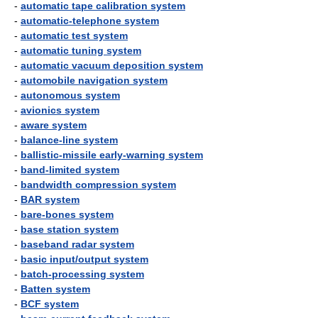
-
automatic tape calibration system
-
automatic-telephone system
-
automatic test system
-
automatic tuning system
-
automatic vacuum deposition system
-
automobile navigation system
-
autonomous system
-
avionics system
-
aware system
-
balance-line system
-
ballistic-missile early-warning system
-
band-limited system
-
bandwidth compression system
-
BAR system
-
bare-bones system
-
base station system
-
baseband radar system
-
basic input/output system
-
batch-processing system
-
Batten system
-
BCF system