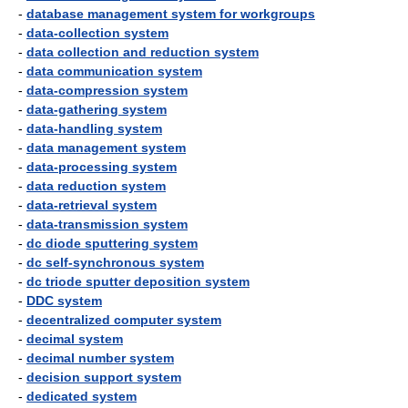
-
database management system for workgroups
-
data-collection system
-
data collection and reduction system
-
data communication system
-
data-compression system
-
data-gathering system
-
data-handling system
-
data management system
-
data-processing system
-
data reduction system
-
data-retrieval system
-
data-transmission system
-
dc diode sputtering system
-
dc self-synchronous system
-
dc triode sputter deposition system
-
DDC system
-
decentralized computer system
-
decimal system
-
decimal number system
-
decision support system
-
dedicated system