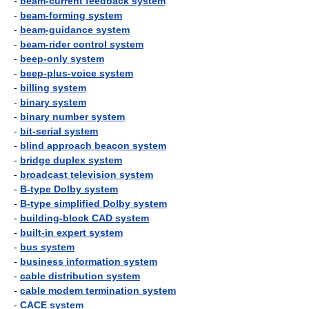
-
beam-current feedback system
-
beam-forming system
-
beam-guidance system
-
beam-rider control system
-
beep-only system
-
beep-plus-voice system
-
billing system
-
binary system
-
binary number system
-
bit-serial system
-
blind approach beacon system
-
bridge duplex system
-
broadcast television system
-
B-type Dolby system
-
B-type simplified Dolby system
-
building-block CAD system
-
built-in expert system
-
bus system
-
business information system
-
cable distribution system
-
cable modem termination system
-
CACE system