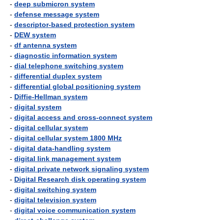
-
deep submicron system
-
defense message system
-
descriptor-based protection system
-
DEW system
-
df antenna system
-
diagnostic information system
-
dial telephone switching system
-
differential duplex system
-
differential global positioning system
-
Diffie-Hellman system
-
digital system
-
digital access and cross-connect system
-
digital cellular system
-
digital cellular system 1800 MHz
-
digital data-handling system
-
digital link management system
-
digital private network signaling system
-
Digital Research disk operating system
-
digital switching system
-
digital television system
-
digital voice communication system