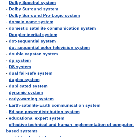
-
Dolby Spectral system
-
Dolby Surround system
-
Dolby Surround Pro-Logic system
-
domain name system
-
domestic satellite communication system
-
Doppler inertial system
-
dot-sequential system
-
dot-sequential color-television system
-
double capstan system
-
dp system
-
DS system
-
dual fail-safe system
-
duplex system
-
duplicated system
-
dynamic system
-
early-warning system
-
Earth-satellite-Earth communication system
-
Edison power distribution system
-
educational expert system
-
effective technical and human implementation of computer-
based systems