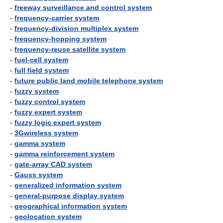
-
freeway surveillance and control system
-
frequency-carrier system
-
frequency-division multiplex system
-
frequency-hopping system
-
frequency-reuse satellite system
-
fuel-cell system
-
full field system
-
future public land mobile telephone system
-
fuzzy system
-
fuzzy control system
-
fuzzy expert system
-
fuzzy logic expert system
-
3Gwireless system
-
gamma system
-
gamma reinforcement system
-
gate-array CAD system
-
Gauss system
-
generalized information system
-
general-purpose display system
-
geographical information system
-
geolocation system