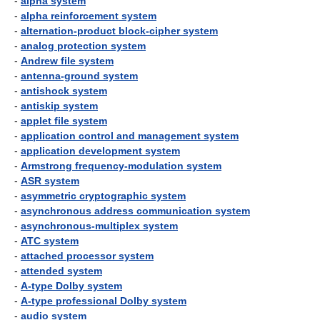
-
alpha system
-
alpha reinforcement system
-
alternation-product block-cipher system
-
analog protection system
-
Andrew file system
-
antenna-ground system
-
antishock system
-
antiskip system
-
applet file system
-
application control and management system
-
application development system
-
Armstrong frequency-modulation system
-
ASR system
-
asymmetric cryptographic system
-
asynchronous address communication system
-
asynchronous-multiplex system
-
ATC system
-
attached processor system
-
attended system
-
A-type Dolby system
-
A-type professional Dolby system
-
audio system