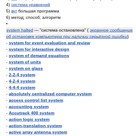
4)
система уравнений
5)
вчт
большая программа
6)
метод; способ; алгоритм
•
system halted
— "система остановлена"
(
экранное сообщение
об остановке компьютера при наличии серьёзной ошибки
)
-
system for event evaluation and review
-
system for interactive design
-
system of demand equations
-
system of units
-
system on glass
-
2-2-4 system
-
4-2-4 system
-
4-4-4 system
-
absolutely centralized computer system
-
access control list system
-
accounting system
-
Accutrack 400 system
-
action logic system
-
action-translation system
-
active array antenna system