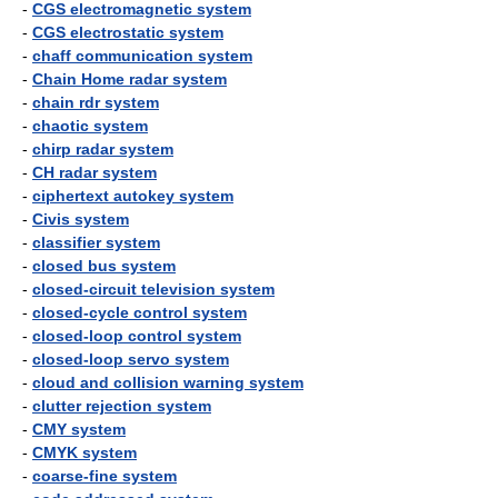
-
CGS electromagnetic system
-
CGS electrostatic system
-
chaff communication system
-
Chain Home radar system
-
chain rdr system
-
chaotic system
-
chirp radar system
-
CH radar system
-
ciphertext autokey system
-
Civis system
-
classifier system
-
closed bus system
-
closed-circuit television system
-
closed-cycle control system
-
closed-loop control system
-
closed-loop servo system
-
cloud and collision warning system
-
clutter rejection system
-
CMY system
-
CMYK system
-
coarse-fine system