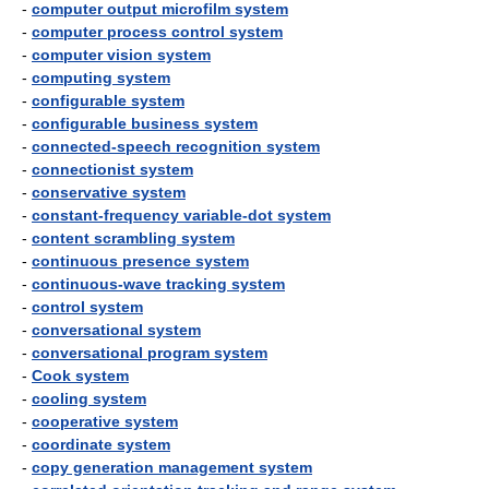
-
computer output microfilm system
-
computer process control system
-
computer vision system
-
computing system
-
configurable system
-
configurable business system
-
connected-speech recognition system
-
connectionist system
-
conservative system
-
constant-frequency variable-dot system
-
content scrambling system
-
continuous presence system
-
continuous-wave tracking system
-
control system
-
conversational system
-
conversational program system
-
Cook system
-
cooling system
-
cooperative system
-
coordinate system
-
copy generation management system