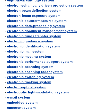
-
eight-track cartridge system
-
electromechanically driven projection system
-
electron beam deflection system
-
electron-beam exposure system
-
electronic countermeasures system
-
electronic data-processing system
-
electronic document management system
-
electronic funds transfer system
-
electronic guidance system
-
electronic identification system
-
electronic mail system
-
electronic meeting system
-
electronic performance support system
-
electronic-scanning system
-
electronic scanning radar system
-
electronic switching system
-
electronic tracking system
-
electron-optical system
-
electrooptic light-modulation system
-
e-mail system
-
embedded system
-
emergent system