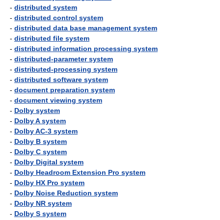
-
distributed system
-
distributed control system
-
distributed data base management system
-
distributed file system
-
distributed information processing system
-
distributed-parameter system
-
distributed-processing system
-
distributed software system
-
document preparation system
-
document viewing system
-
Dolby system
-
Dolby A system
-
Dolby AC-3 system
-
Dolby B system
-
Dolby C system
-
Dolby Digital system
-
Dolby Headroom Extension Pro system
-
Dolby HX Pro system
-
Dolby Noise Reduction system
-
Dolby NR system
-
Dolby S system