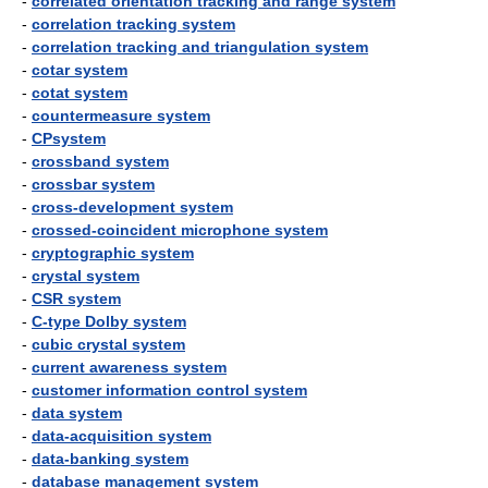
-
correlated orientation tracking and range system
-
correlation tracking system
-
correlation tracking and triangulation system
-
cotar system
-
cotat system
-
countermeasure system
-
CPsystem
-
crossband system
-
crossbar system
-
cross-development system
-
crossed-coincident microphone system
-
cryptographic system
-
crystal system
-
CSR system
-
C-type Dolby system
-
cubic crystal system
-
current awareness system
-
customer information control system
-
data system
-
data-acquisition system
-
data-banking system
-
database management system