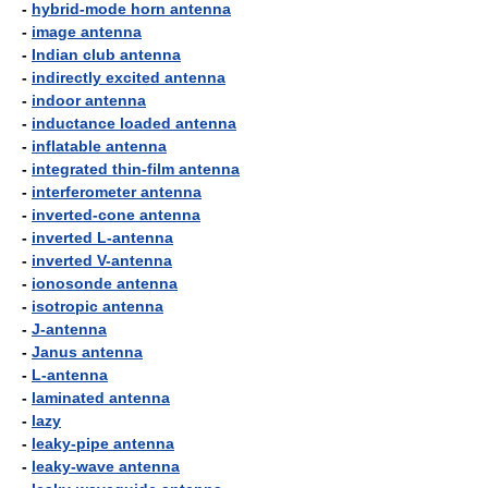
-
hybrid-mode horn antenna
-
image antenna
-
Indian club antenna
-
indirectly excited antenna
-
indoor antenna
-
inductance loaded antenna
-
inflatable antenna
-
integrated thin-film antenna
-
interferometer antenna
-
inverted-cone antenna
-
inverted L-antenna
-
inverted V-antenna
-
ionosonde antenna
-
isotropic antenna
-
J-antenna
-
Janus antenna
-
L-antenna
-
laminated antenna
-
lazy
-
leaky-pipe antenna
-
leaky-wave antenna