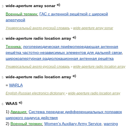
wide-aperture array sonar
3
Военный термин:
ГАС с антенной решёткой с широкой
апертурой
Универсальный англо-русский словарь
wide-aperture array sonar
>
wide-aperture radio location array
4
Техника:
логопериодическая приёмопередающая антенная
решётка частотно-независимых элементов для дальней связи
,
широкоапертурная радиолокационная антенная решётка
Универсальный англо-русский словарь
wide-aperture radio location array
>
wide-aperture radio location array
5
=
WARLA
English-Russian electronics dictionary
wide-aperture radio location array
>
WAAS
6
1)
Авиация:
Система передачи дифференциальных поправок
широкого радиуса действия
2)
Военный термин:
Women's Auxiliary Army Service
,
warning