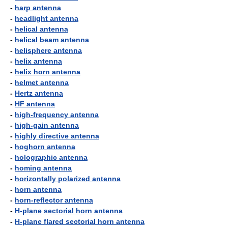
-
harp antenna
-
headlight antenna
-
helical antenna
-
helical beam antenna
-
helisphere antenna
-
helix antenna
-
helix horn antenna
-
helmet antenna
-
Hertz antenna
-
HF antenna
-
high-frequency antenna
-
high-gain antenna
-
highly directive antenna
-
hoghorn antenna
-
holographic antenna
-
homing antenna
-
horizontally polarized antenna
-
horn antenna
-
horn-reflector antenna
-
H-plane sectorial horn antenna
-
H-plane flared sectorial horn antenna