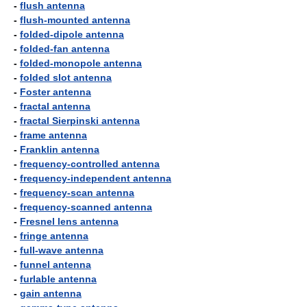
-
flush antenna
-
flush-mounted antenna
-
folded-dipole antenna
-
folded-fan antenna
-
folded-monopole antenna
-
folded slot antenna
-
Foster antenna
-
fractal antenna
-
fractal Sierpinski antenna
-
frame antenna
-
Franklin antenna
-
frequency-controlled antenna
-
frequency-independent antenna
-
frequency-scan antenna
-
frequency-scanned antenna
-
Fresnel lens antenna
-
fringe antenna
-
full-wave antenna
-
funnel antenna
-
furlable antenna
-
gain antenna