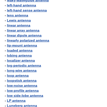
-
leaky-waveguide antenna
-
left-hand antenna
-
left-hand sense antenna
-
lens antenna
-
Lewis antenna
-
linear antenna
-
linear array antenna
-
linear dipole antenna
-
linearly polarized antenna
-
lip-mount antenna
-
loaded antenna
-
lobing antenna
-
localizer antenna
-
log-periodic antenna
-
long-wire antenna
-
loop antenna
-
loopstick antenna
-
low-noise antenna
-
low-profile antenna
-
low side-lobe antenna
-
LP antenna
-
Luneberg antenna