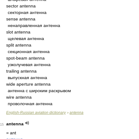
sector antenna
секторная антенна
sense antenna
ненаправленная антенна
slot antenna
щелевая антенна
split antenna
секционная антенна
spot-beam antenna
узколучевая антенна
trailing antenna
выпускная антенна
wide aperture antenna
антенна с широким раскрывом
wire antenna
проволочная антенна
English-Russian aviation dictionary
antenna
>
antenna
15
= ant