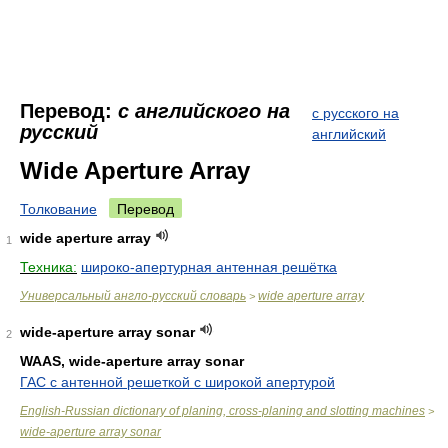
Перевод:
с английского на
с русского на
русский
английский
Wide Aperture Array
Толкование
Перевод
wide aperture array
1
Техника:
широко-апертурная антенная решётка
Универсальный англо-русский словарь
wide aperture array
>
wide-aperture array sonar
2
WAAS, wide-aperture array sonar
ГАС с антенной решеткой с широкой апертурой
English-Russian dictionary of planing, cross-planing and slotting machines
>
wide-aperture array sonar