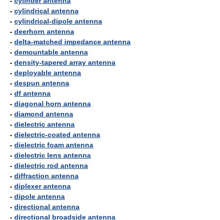
-
cylinder antenna
-
cylindrical antenna
-
cylindrical-dipole antenna
-
deerhorn antenna
-
delta-matched impedance antenna
-
demountable antenna
-
density-tapered array antenna
-
deployable antenna
-
despun antenna
-
df antenna
-
diagonal horn antenna
-
diamond antenna
-
dielectric antenna
-
dielectric-coated antenna
-
dielectric foam antenna
-
dielectric lens antenna
-
dielectric rod antenna
-
diffraction antenna
-
diplexer antenna
-
dipole antenna
-
directional antenna
-
directional broadside antenna