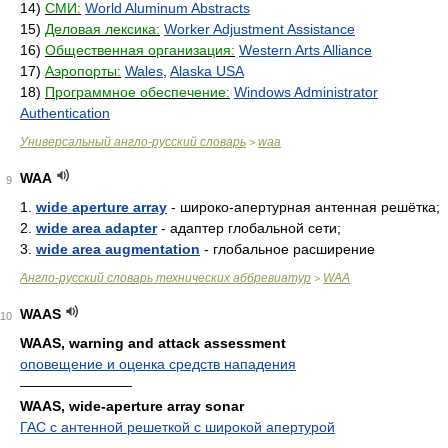
14)
СМИ:
World Aluminum Abstracts
15)
Деловая лексика:
Worker Adjustment Assistance
16)
Общественная организация:
Western Arts Alliance
17)
Аэропорты:
Wales
,
Alaska USA
18)
Программное обеспечение:
Windows Administrator
Authentication
Универсальный англо-русский словарь
waa
>
WAA
9
1.
wide aperture array
- широко-апертурная антенная решётка;
2.
wide area adapter
- адаптер глобальной сети;
3.
wide area augmentation
- глобальное расширение
Англо-русский словарь технических аббревиатур
WAA
>
WAAS
10
WAAS, warning and attack assessment
оповещение и оценка средств нападения
————————
WAAS, wide-aperture array sonar
ГАС с антенной решеткой с широкой апертурой