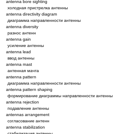
antenna bore sighting
холодная пристрелка антенны
antenna directivity diagram
диаграмма направленности антенны
antenna diversity
разнос антенн
antenna gain
усиление антенны
antenna lead
ввод антенны
antenna mast
антенная мачта
antenna pattern
диаграмма направленности антенны
antenna pattern shaping
формирование диаграммы направленности антенны
antenna rejection
подавление антенны
antennas arrangement
согласование антенн
antenna stabilization
стабилизация антенны