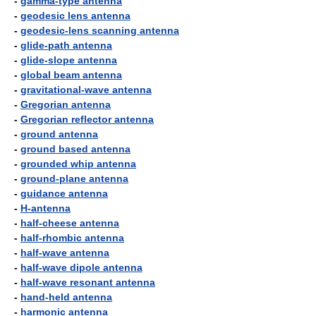
-
gamma-type antenna
-
geodesic lens antenna
-
geodesic-lens scanning antenna
-
glide-path antenna
-
glide-slope antenna
-
global beam antenna
-
gravitational-wave antenna
-
Gregorian antenna
-
Gregorian reflector antenna
-
ground antenna
-
ground based antenna
-
grounded whip antenna
-
ground-plane antenna
-
guidance antenna
-
H-antenna
-
half-cheese antenna
-
half-rhombic antenna
-
half-wave antenna
-
half-wave dipole antenna
-
half-wave resonant antenna
-
hand-held antenna
-
harmonic antenna