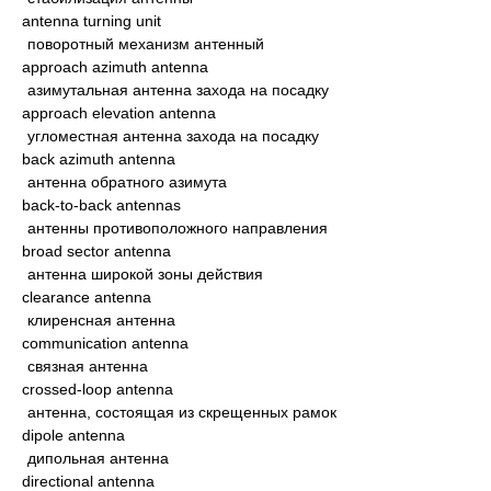
antenna turning unit
поворотный механизм антенный
approach azimuth antenna
азимутальная антенна захода на посадку
approach elevation antenna
угломестная антенна захода на посадку
back azimuth antenna
антенна обратного азимута
back-to-back antennas
антенны противоположного направления
broad sector antenna
антенна широкой зоны действия
clearance antenna
клиренсная антенна
communication antenna
связная антенна
crossed-loop antenna
антенна, состоящая из скрещенных рамок
dipole antenna
дипольная антенна
directional antenna