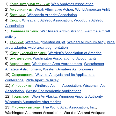
1)
Компьютерная техника:
Web Analytics Association
2)
Американизм:
Weak Affirmative Action
,
World American Airlift
3)
Ботаника:
Wisconsin Arborist Association
4)
Спорт:
Wheatland Athletic Association
,
Woodbury Athletic
Association
5)
Военный термин:
War Assets Administration
,
wartime aircraft
activity
6)
Техника:
Water-Augmented Air jet
,
Welded Aluminum Alloy
,
wide
area adapter
,
wide area augmentation
7)
Юридический термин:
Warden's Association of America
8)
Бухгалтерия:
Washington Association of Accountants
9)
Астрономия:
Washington Area Astronomers
,
Westchester
Amateur Astronomers
,
Western Amateur Astronomers
10)
Сокращение:
Wavelet Analysis and Its Applications
conference
,
Wide Aperture Array
11)
Университет:
Winthrop Alumni Association
,
Wisconsin Alumni
Association
,
Writing For Academic Applications
12)
Транспорт:
Wien Air Alaska
,
Winnipeg Airports Authority
,
Wisconsin Automotive Aftermarket
13)
Фирменный знак:
The World Atlatl Association
,
Inc
.,
Washington Apartment Association, World of Art and Antiques