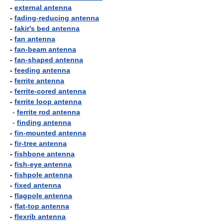
-
external antenna
-
fading-reducing antenna
-
fakir's bed antenna
-
fan antenna
-
fan-beam antenna
-
fan-shaped antenna
-
feeding antenna
-
ferrite antenna
-
ferrite-cored antenna
-
ferrite loop antenna
-
ferrite rod antenna
-
finding antenna
-
fin-mounted antenna
-
fir-tree antenna
-
fishbone antenna
-
fish-eye antenna
-
fishpole antenna
-
fixed antenna
-
flagpole antenna
-
flat-top antenna
-
flexrib antenna