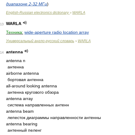
диапазоне 2-32 МГц
)
English-Russian electronics dictionary
WARLA
>
WARLA
13
Техника:
wide-aperture radio location array
Универсальный англо-русский словарь
WARLA
>
antenna
14
antenna n
антенна
airborne antenna
бортовая антенна
all-around looking antenna
антенна кругового обзора
antenna array
система направленных антенн
antenna beam
лепесток диаграммы направленности антенны
antenna bearing
антенный пеленг