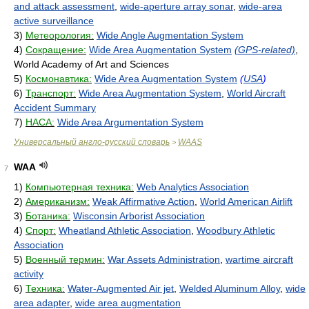
and attack assessment
,
wide-aperture array sonar
,
wide-area
active surveillance
3)
Метеорология:
Wide Angle Augmentation System
4)
Сокращение:
Wide Area Augmentation System
(GPS-related)
,
World Academy of Art and Sciences
5)
Космонавтика:
Wide Area Augmentation System
(
USA
)
6)
Транспорт:
Wide Area Augmentation System
,
World Aircraft
Accident Summary
7)
НАСА:
Wide Area Argumentation System
Универсальный англо-русский словарь
WAAS
>
WAA
7
1)
Компьютерная техника:
Web Analytics Association
2)
Американизм:
Weak Affirmative Action
,
World American Airlift
3)
Ботаника:
Wisconsin Arborist Association
4)
Спорт:
Wheatland Athletic Association
,
Woodbury Athletic
Association
5)
Военный термин:
War Assets Administration
,
wartime aircraft
activity
6)
Техника:
Water-Augmented Air jet
,
Welded Aluminum Alloy
,
wide
area adapter
,
wide area augmentation