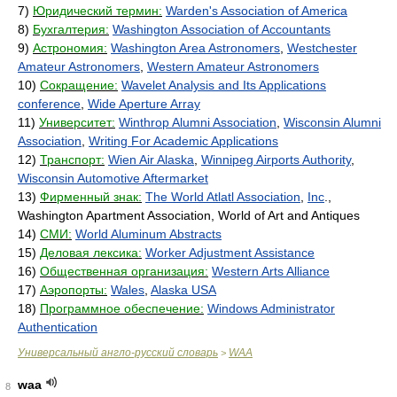
7)
Юридический термин:
Warden's Association of America
8)
Бухгалтерия:
Washington Association of Accountants
9)
Астрономия:
Washington Area Astronomers
,
Westchester
Amateur Astronomers
,
Western Amateur Astronomers
10)
Сокращение:
Wavelet Analysis and Its Applications
conference
,
Wide Aperture Array
11)
Университет:
Winthrop Alumni Association
,
Wisconsin Alumni
Association
,
Writing For Academic Applications
12)
Транспорт:
Wien Air Alaska
,
Winnipeg Airports Authority
,
Wisconsin Automotive Aftermarket
13)
Фирменный знак:
The World Atlatl Association
,
Inc
.,
Washington Apartment Association, World of Art and Antiques
14)
СМИ:
World Aluminum Abstracts
15)
Деловая лексика:
Worker Adjustment Assistance
16)
Общественная организация:
Western Arts Alliance
17)
Аэропорты:
Wales
,
Alaska USA
18)
Программное обеспечение:
Windows Administrator
Authentication
Универсальный англо-русский словарь
WAA
>
waa
8