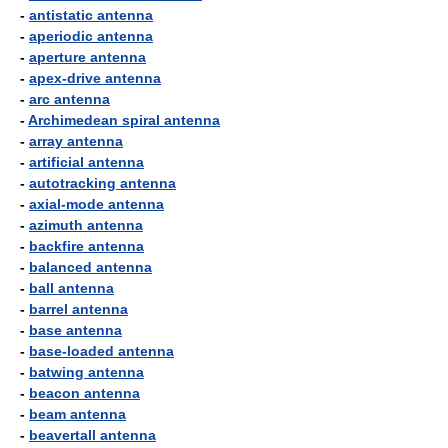
-
antistatic antenna
-
aperiodic antenna
-
aperture antenna
-
apex-drive antenna
-
arc antenna
-
Archimedean spiral antenna
-
array antenna
-
artificial antenna
-
autotracking antenna
-
axial-mode antenna
-
azimuth antenna
-
backfire antenna
-
balanced antenna
-
ball antenna
-
barrel antenna
-
base antenna
-
base-loaded antenna
-
batwing antenna
-
beacon antenna
-
beam antenna
-
beavertall antenna