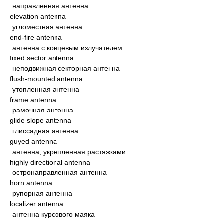
направленная антенна
elevation antenna
угломестная антенна
end-fire antenna
антенна с концевым излучателем
fixed sector antenna
неподвижная секторная антенна
flush-mounted antenna
утопленная антенна
frame antenna
рамочная антенна
glide slope antenna
глиссадная антенна
guyed antenna
антенна, укрепленная растяжками
highly directional antenna
остронаправленная антенна
horn antenna
рупорная антенна
localizer antenna
антенна курсового маяка