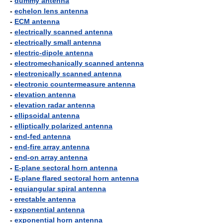
-
dummy antenna
-
echelon lens antenna
-
ECM antenna
-
electrically scanned antenna
-
electrically small antenna
-
electric-dipole antenna
-
electromechanically scanned antenna
-
electronically scanned antenna
-
electronic countermeasure antenna
-
elevation antenna
-
elevation radar antenna
-
ellipsoidal antenna
-
elliptically polarized antenna
-
end-fed antenna
-
end-fire array antenna
-
end-on array antenna
-
E-plane sectoral horn antenna
-
E-plane flared sectoral horn antenna
-
equiangular spiral antenna
-
erectable antenna
-
exponential antenna
-
exponential horn antenna