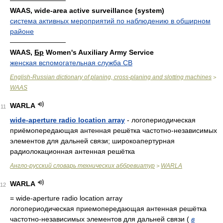
————————
WAAS, wide-area active surveillance (system)
система активных мероприятий по наблюдению в обширном
районе
————————
WAAS,
Бр
Women's Auxiliary Army Service
женская вспомогательная служба СВ
English-Russian dictionary of planing, cross-planing and slotting machines
>
WAAS
WARLA
11
wide-aperture radio location array
- логопериодическая
приёмопередающая антенная решётка частотно-независимых
элементов для дальней связи; широкоапертурная
радиолокационная антенная решётка
Англо-русский словарь технических аббревиатур
WARLA
>
WARLA
12
= wide-aperture radio location array
логопериодическая приемопередающая антенная решётка
частотно-независимых элементов для дальней связи
(
в