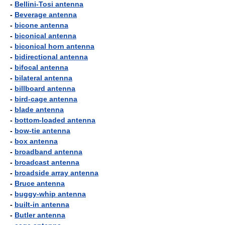
-
Bellini-Tosi antenna
-
Beverage antenna
-
bicone antenna
-
biconical antenna
-
biconical horn antenna
-
bidirectional antenna
-
bifocal antenna
-
bilateral antenna
-
billboard antenna
-
bird-cage antenna
-
blade antenna
-
bottom-loaded antenna
-
bow-tie antenna
-
box antenna
-
broadband antenna
-
broadcast antenna
-
broadside array antenna
-
Bruce antenna
-
buggy-whip antenna
-
built-in antenna
-
Butler antenna