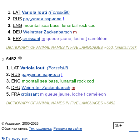
—
1.
LAT
Variola louti
(Forsskålf)
2.
RUS
радужная вариола
f
3.
ENG
moontail sea bass, lunartail rock cod
4.
DEU
Weinroter Zackenbarsch
m
5.
FRA
croissant
m
queue jaune, loche
f
caméléon
DICTIONARY OF ANIMAL NAMES IN FIVE LANGUAGES
cod, lunartail rock
>
6452
3
1.
LAT
Variola louti
(Forsskålf)
2.
RUS
радужная вариола
f
3.
ENG
moontail sea bass, lunartail rock cod
4.
DEU
Weinroter Zackenbarsch
m
5.
FRA
croissant
m
queue jaune, loche
f
caméléon
DICTIONARY OF ANIMAL NAMES IN FIVE LANGUAGES
6452
>
© Академик, 2000-2026
18+
Обратная связь:
Техподдержка
,
Реклама на сайте
👣 Путешествия