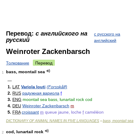
Перевод:
с английского на
с русского на
русский
английский
Weinroter Zackenbarsch
Толкование
Перевод
bass, moontail sea
1
—
1.
LAT
Variola louti
(Forsskålf)
2.
RUS
радужная вариола
f
3.
ENG
moontail sea bass, lunartail rock cod
4.
DEU
Weinroter Zackenbarsch
m
5.
FRA
croissant
m
queue jaune, loche
f
caméléon
DICTIONARY OF ANIMAL NAMES IN FIVE LANGUAGES
bass, moontail sea
>
cod, lunartail rock
2