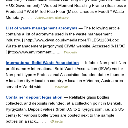
» US Government) * Welded Moment Resisting Frame (Business »
Products) * Wet Milled Rice Flour (Miscellaneous » Food) * Waste
Monetary… …
Abbreviations dictionary
List of waste management acronyms
— The following article
contains a list of acronyms used in the waste management
industry. [ [http://www.ciwm.co.uk/mediastore/FILES/11384.doc
Waste management jargonyms] CIWM website, Accessed 9/11/06]
[ [http://www.environment… …
Wikipedia
International Solid Waste Association
— Infobox Non profit Non
profit name = International Solid Waste Association (ISWA) vector
Non profit type = Professional Association founded date = founder
= location city = location country = location = Vienna, Austria area
served = World wide… …
Wikipedia
Container deposit legislation
— Refillable glass bottles
collected, and deposits refunded, at a collection point in Bishkek,
Kyrgyzstan. Deposit values (from 0.5 to 2 Kyrgyz som, i.e. 2 5 US
cents) for various bottle types are posted next to the sample
bottles on a rack.… …
Wikipedia