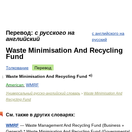
Перевод:
с русского на
с английского на
английский
русский
Waste Minimisation And Recycling
Fund
Толкование
Перевод
Waste Minimisation And Recycling Fund
1
American:
WMRF
Универсальный русско-английский словарь
Waste Minimisation And
>
Recycling Fund
См. также в других словарях:
WMRF
— Waste Management And Recycling Fund (Business »
General) * Waste Minimisation And Recycling Fund (Governmental