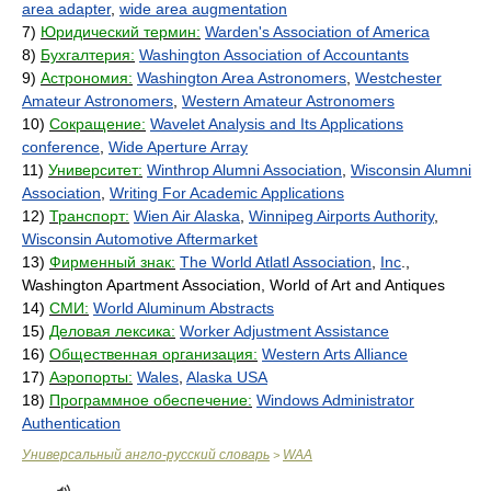
area adapter
,
wide area augmentation
7)
Юридический термин:
Warden's Association of America
8)
Бухгалтерия:
Washington Association of Accountants
9)
Астрономия:
Washington Area Astronomers
,
Westchester
Amateur Astronomers
,
Western Amateur Astronomers
10)
Сокращение:
Wavelet Analysis and Its Applications
conference
,
Wide Aperture Array
11)
Университет:
Winthrop Alumni Association
,
Wisconsin Alumni
Association
,
Writing For Academic Applications
12)
Транспорт:
Wien Air Alaska
,
Winnipeg Airports Authority
,
Wisconsin Automotive Aftermarket
13)
Фирменный знак:
The World Atlatl Association
,
Inc
.,
Washington Apartment Association, World of Art and Antiques
14)
СМИ:
World Aluminum Abstracts
15)
Деловая лексика:
Worker Adjustment Assistance
16)
Общественная организация:
Western Arts Alliance
17)
Аэропорты:
Wales
,
Alaska USA
18)
Программное обеспечение:
Windows Administrator
Authentication
Универсальный англо-русский словарь
WAA
>