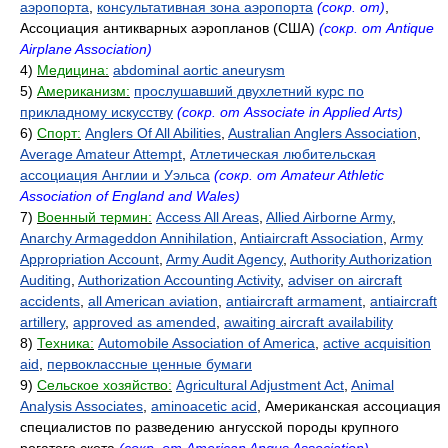
аэропорта
,
консультативная зона аэропорта
(сокр. от)
,
Ассоциация антикварных аэропланов (США)
(сокр. от Antique
Airplane Association)
4)
Медицина:
abdominal aortic aneurysm
5)
Американизм:
прослушавший двухлетний курс по
прикладному искусству
(сокр. от Associate in Applied Arts)
6)
Спорт:
Anglers Of All Abilities
,
Australian Anglers Association
,
Average Amateur Attempt
,
Атлетическая любительская
ассоциация Англии и Уэльса
(сокр. от Amateur Athletic
Association of England and Wales)
7)
Военный термин:
Access All Areas
,
Allied Airborne Army
,
Anarchy Armageddon Annihilation
,
Antiaircraft Association
,
Army
Appropriation Account
,
Army Audit Agency
,
Authority Authorization
Auditing
,
Authorization Accounting Activity
,
adviser on aircraft
accidents
,
all American aviation
,
antiaircraft armament
,
antiaircraft
artillery
,
approved as amended
,
awaiting aircraft availability
8)
Техника:
Automobile Association of America
,
active acquisition
aid
,
первоклассные ценные бумаги
9)
Сельское хозяйство:
Agricultural Adjustment Act
,
Animal
Analysis Associates
,
aminoacetic acid
, Американская ассоциация
специалистов по разведению ангусской породы крупного