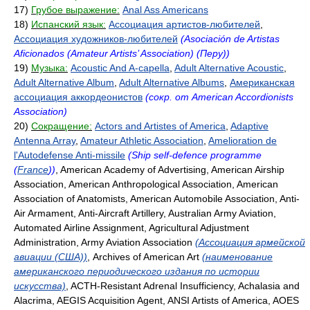
17)
Грубое выражение:
Anal Ass Americans
18)
Испанский язык:
Ассоциация артистов-любителей
,
Ассоциация художников-любителей
(Asociación de Artistas
Aficionados (Amateur Artists’ Association) (Перу))
19)
Музыка:
Acoustic And A-capella
,
Adult Alternative Acoustic
,
Adult Alternative Album
,
Adult Alternative Albums
,
Американская
ассоциация аккордеонистов
(сокр. от American Accordionists
Association)
20)
Сокращение:
Actors and Artistes of America
,
Adaptive
Antenna Array
,
Amateur Athletic Association
,
Amelioration de
l'Autodefense Anti-missile
(Ship self-defence programme
(
France
))
, American Academy of Advertising, American Airship
Association, American Anthropological Association, American
Association of Anatomists, American Automobile Association, Anti-
Air Armament, Anti-Aircraft Artillery, Australian Army Aviation,
Automated Airline Assignment, Agricultural Adjustment
Administration, Army Aviation Association
(Ассоциация армейской
авиации (США))
, Archives of American Art
(наименование
американского периодического издания по истории
искусства)
, ACTH-Resistant Adrenal Insufficiency, Achalasia and
Alacrima, AEGIS Acquisition Agent, ANSI Artists of America, AOES