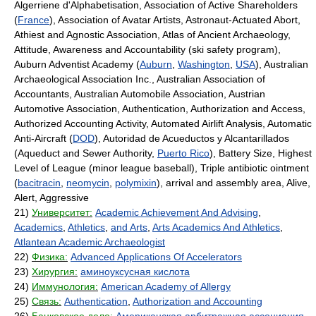
Algerriene d'Alphabetisation, Association of Active Shareholders
(
France
), Association of Avatar Artists, Astronaut-Actuated Abort,
Athiest and Agnostic Association, Atlas of Ancient Archaeology,
Attitude, Awareness and Accountability (ski safety program),
Auburn Adventist Academy (
Auburn
,
Washington
,
USA
), Australian
Archaeological Association Inc., Australian Association of
Accountants, Australian Automobile Association, Austrian
Automotive Association, Authentication, Authorization and Access,
Authorized Accounting Activity, Automated Airlift Analysis, Automatic
Anti-Aircraft (
DOD
), Autoridad de Acueductos y Alcantarillados
(Aqueduct and Sewer Authority,
Puerto Rico
), Battery Size, Highest
Level of League (minor league baseball), Triple antibiotic ointment
(
bacitracin
,
neomycin
,
polymixin
), arrival and assembly area, Alive,
Alert, Aggressive
21)
Университет:
Academic Achievement And Advising
,
Academics
,
Athletics
,
and Arts
,
Arts Academics And Athletics
,
Atlantean Academic Archaeologist
22)
Физика:
Advanced Applications Of Accelerators
23)
Хирургия:
аминоуксусная кислота
24)
Иммунология:
American Academy of Allergy
25)
Связь:
Authentication
,
Authorization and Accounting