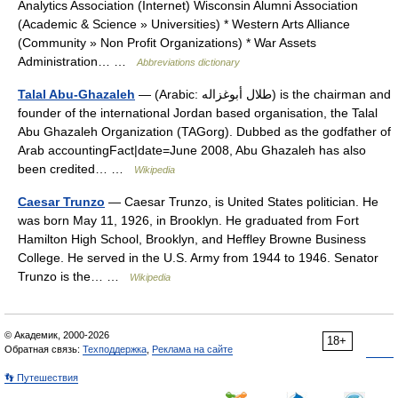
Analytics Association (Internet) Wisconsin Alumni Association
(Academic & Science » Universities) * Western Arts Alliance
(Community » Non Profit Organizations) * War Assets
Administration… …
Abbreviations dictionary
Talal Abu-Ghazaleh
— (Arabic: طلال أبوغزاله) is the chairman and
founder of the international Jordan based organisation, the Talal
Abu Ghazaleh Organization (TAGorg). Dubbed as the godfather of
Arab accountingFact|date=June 2008, Abu Ghazaleh has also
been credited… …
Wikipedia
Caesar Trunzo
— Caesar Trunzo, is United States politician. He
was born May 11, 1926, in Brooklyn. He graduated from Fort
Hamilton High School, Brooklyn, and Heffley Browne Business
College. He served in the U.S. Army from 1944 to 1946. Senator
Trunzo is the… …
Wikipedia
© Академик, 2000-2026
18+
Обратная связь:
Техподдержка
,
Реклама на сайте
👣 Путешествия