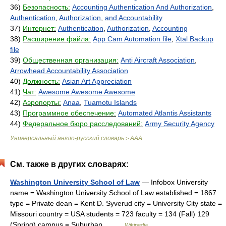
36)
Безопасность:
Accounting Authentication And Authorization
,
Authentication
,
Authorization
,
and Accountability
37)
Интернет:
Authentication
,
Authorization
,
Accounting
38)
Расширение файла:
App Cam Automation file
,
Xtal Backup
file
39)
Общественная организация:
Anti Aircraft Association
,
Arrowhead Accountability Association
40)
Должность:
Asian Art Appreciation
41)
Чат:
Awesome Awesome Awesome
42)
Аэропорты:
Anaa
,
Tuamotu Islands
43)
Программное обеспечение:
Automated Atlantis Assistants
44)
Федеральное бюро расследований:
Army Security Agency
Универсальный англо-русский словарь
AAA
>
См. также в других словарях:
Washington University School of Law
— Infobox University
name = Washington University School of Law established = 1867
type = Private dean = Kent D. Syverud city = University City state =
Missouri country = USA students = 723 faculty = 134 (Fall) 129
(Spring) campus = Suburban… …
Wikipedia