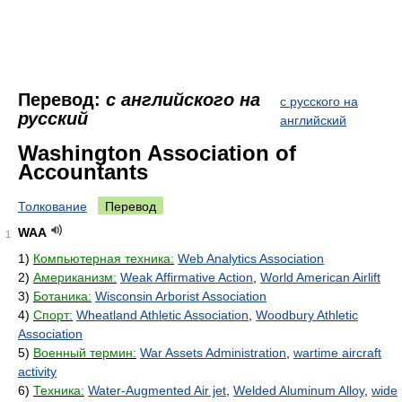
Перевод:
с английского на
с русского на
русский
английский
Washington Association of
Accountants
Толкование
Перевод
WAA
1
1)
Компьютерная техника:
Web Analytics Association
2)
Американизм:
Weak Affirmative Action
,
World American Airlift
3)
Ботаника:
Wisconsin Arborist Association
4)
Спорт:
Wheatland Athletic Association
,
Woodbury Athletic
Association
5)
Военный термин:
War Assets Administration
,
wartime aircraft
activity
6)
Техника:
Water-Augmented Air jet
,
Welded Aluminum Alloy
,
wide