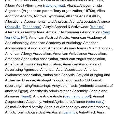
(neurologic disorder), Alaska Activities Adventures Plus Tours,
Album Adult Alternative (
radio format
), Alianza Anticomunista
Argentina (Argentinian paramilitary organization, 1970s), Alien
Adoption Agency, Allgrove Syndrome, Alliance Against AIDS,
Allocations, Assessments, and Analysis, Alpha Associates Alliance
(
Knoxville
,
Tennessee
), Alstyle Apparel & Activewear (
clothing
),
Alternate Assembly Area, Amateur Astronomers Association (
New
York City
,
NY
), American Abstract Artists, American Academy of
Addictionology, American Academy of Audiology, American
Accordionists' Association, American Airlines Arena (Miami Florida),
American Allergy Association, American Ambulance Association,
American Andalusian Association, American Angus Association,
American Armwrestling Association, American Association of
Advertising Agencies, American Audit Associates, American
Avalanche Association, Amino Acid Analysis, Amyloid of Aging and
Alzheimer Disease, Analog/Analog/Analog (audio CD format,
recording/mixing/mastering), Ancylostomiasis (endemic anaemia of
ancient Egypt), Anesthesia Administration Assembly, Angels and
Airwaves (
band
), Angle Angle Angle (
geometric proof
), Animal
Acupuncture Academy, Animal Agriculture Alliance (
veterinary
),
Animal-Assisted Activity, Annals of Archaeology and Anthropology,
Anti-Acronym Abuse, Anti-Air Assist (
gaming
), Anti-Attack Aura