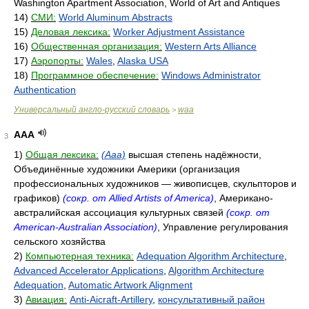
Washington Apartment Association, World of Art and Antiques
14)
СМИ:
World Aluminum Abstracts
15)
Деловая лексика:
Worker Adjustment Assistance
16)
Общественная организация:
Western Arts Alliance
17)
Аэропорты:
Wales
,
Alaska USA
18)
Программное обеспечение:
Windows Administrator
Authentication
Универсальный англо-русский словарь
waa
>
AAA
3
1)
Общая лексика:
(Aaa)
высшая степень надёжности,
Объединённые художники Америки (организация
профессиональных художников — живописцев, скульпторов и
графиков)
(сокр. от Allied Artists of America)
, Американо-
австралийская ассоциация культурных связей
(сокр. от
American-Australian Association)
, Управление регулирования
сельского хозяйства
2)
Компьютерная техника:
Adequation Algorithm Architecture
,
Advanced Accelerator Applications
,
Algorithm Architecture
Adequation
,
Automatic Artwork Alignment
3)
Авиация:
Anti-Aicraft-Artillery
,
консультативный район