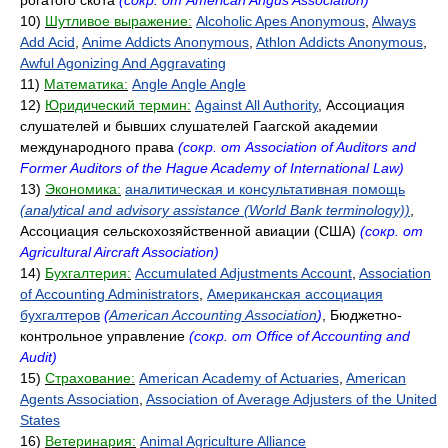
рогатого скота
(сокр. от American Angus Association)
10)
Шутливое выражение:
Alcoholic Apes Anonymous
,
Always
Add Acid
,
Anime Addicts Anonymous
,
Athlon Addicts Anonymous
,
Awful Agonizing And Aggravating
11)
Математика:
Angle Angle Angle
12)
Юридический термин:
Against All Authority
, Ассоциация
слушателей и бывших слушателей Гаагской академии
международного права
(сокр. от Association of Auditors and
Former Auditors of the Hague Academy of International Law)
13)
Экономика:
аналитическая и консультативная помощь
(analytical and advisory assistance (World Bank terminology))
,
Ассоциация сельскохозяйственной авиации (США)
(сокр. от
Agricultural Aircraft Association)
14)
Бухгалтерия:
Accumulated Adjustments Account
,
Association
of Accounting Administrators
,
Американская ассоциация
бухгалтеров
(
American Accounting Association
)
, Бюджетно-
контрольное управление
(сокр. от Office of Accounting and
Audit)
15)
Страхование:
American Academy of Actuaries
,
American
Agents Association
,
Association of Average Adjusters of the United
States
16)
Ветеринария:
Animal Agriculture Alliance