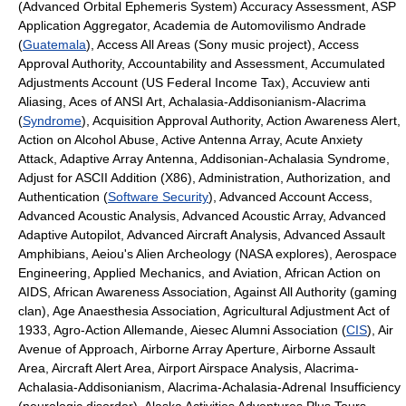
(Advanced Orbital Ephemeris System) Accuracy Assessment, ASP
Application Aggregator, Academia de Automovilismo Andrade
(
Guatemala
), Access All Areas (Sony music project), Access
Approval Authority, Accountability and Assessment, Accumulated
Adjustments Account (US Federal Income Tax), Accuview anti
Aliasing, Aces of ANSI Art, Achalasia-Addisonianism-Alacrima
(
Syndrome
), Acquisition Approval Authority, Action Awareness Alert,
Action on Alcohol Abuse, Active Antenna Array, Acute Anxiety
Attack, Adaptive Array Antenna, Addisonian-Achalasia Syndrome,
Adjust for ASCII Addition (X86), Administration, Authorization, and
Authentication (
Software Security
), Advanced Account Access,
Advanced Acoustic Analysis, Advanced Acoustic Array, Advanced
Adaptive Autopilot, Advanced Aircraft Analysis, Advanced Assault
Amphibians, Aeiou's Alien Archeology (NASA explores), Aerospace
Engineering, Applied Mechanics, and Aviation, African Action on
AIDS, African Awareness Association, Against All Authority (gaming
clan), Age Anaesthesia Association, Agricultural Adjustment Act of
1933, Agro-Action Allemande, Aiesec Alumni Association (
CIS
), Air
Avenue of Approach, Airborne Array Aperture, Airborne Assault
Area, Aircraft Alert Area, Airport Airspace Analysis, Alacrima-
Achalasia-Addisonianism, Alacrima-Achalasia-Adrenal Insufficiency