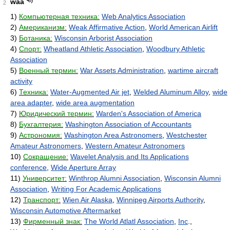
waa
2
1)
Компьютерная техника:
Web Analytics Association
2)
Американизм:
Weak Affirmative Action
,
World American Airlift
3)
Ботаника:
Wisconsin Arborist Association
4)
Спорт:
Wheatland Athletic Association
,
Woodbury Athletic
Association
5)
Военный термин:
War Assets Administration
,
wartime aircraft
activity
6)
Техника:
Water-Augmented Air jet
,
Welded Aluminum Alloy
,
wide
area adapter
,
wide area augmentation
7)
Юридический термин:
Warden's Association of America
8)
Бухгалтерия:
Washington Association of Accountants
9)
Астрономия:
Washington Area Astronomers
,
Westchester
Amateur Astronomers
,
Western Amateur Astronomers
10)
Сокращение:
Wavelet Analysis and Its Applications
conference
,
Wide Aperture Array
11)
Университет:
Winthrop Alumni Association
,
Wisconsin Alumni
Association
,
Writing For Academic Applications
12)
Транспорт:
Wien Air Alaska
,
Winnipeg Airports Authority
,
Wisconsin Automotive Aftermarket
13)
Фирменный знак:
The World Atlatl Association
,
Inc
.,