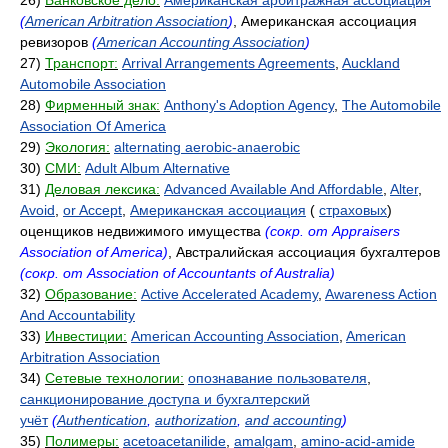
26)
Банковское дело:
Американская арбитражная ассоциация
(
American Arbitration Association
)
, Американская ассоциация
ревизоров
(
American Accounting Association
)
27)
Транспорт:
Arrival Arrangements Agreements
,
Auckland
Automobile Association
28)
Фирменный знак:
Anthony's Adoption Agency
,
The Automobile
Association Of America
29)
Экология:
alternating aerobic-anaerobic
30)
СМИ:
Adult Album Alternative
31)
Деловая лексика:
Advanced Available And Affordable
,
Alter
,
Avoid
,
or Accept
,
Американская ассоциация
(
страховых
)
оценщиков недвижимого имущества
(сокр. от Appraisers
Association of America)
, Австралийская ассоциация бухгалтеров
(сокр. от Association of Accountants of Australia)
32)
Образование:
Active Accelerated Academy
,
Awareness Action
And Accountability
33)
Инвестиции:
American Accounting Association
,
American
Arbitration Association
34)
Сетевые технологии:
опознавание пользователя
,
санкционирование доступа и бухгалтерский
учёт
(
Authentication
,
authorization
,
and accounting
)
35)
Полимеры:
acetoacetanilide
,
amalgam
,
amino-acid-amide