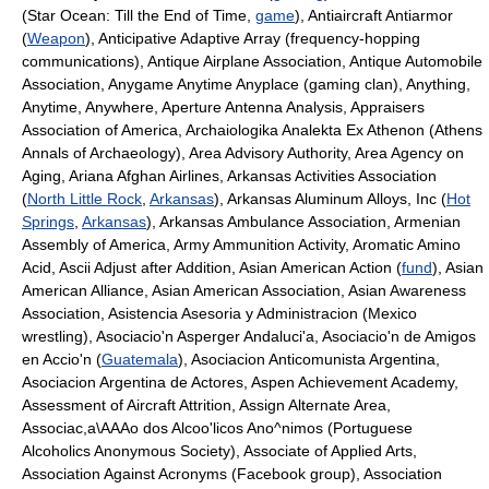
(Star Ocean: Till the End of Time,
game
), Antiaircraft Antiarmor
(
Weapon
), Anticipative Adaptive Array (frequency-hopping
communications), Antique Airplane Association, Antique Automobile
Association, Anygame Anytime Anyplace (gaming clan), Anything,
Anytime, Anywhere, Aperture Antenna Analysis, Appraisers
Association of America, Archaiologika Analekta Ex Athenon (Athens
Annals of Archaeology), Area Advisory Authority, Area Agency on
Aging, Ariana Afghan Airlines, Arkansas Activities Association
(
North Little Rock
,
Arkansas
), Arkansas Aluminum Alloys, Inc (
Hot
Springs
,
Arkansas
), Arkansas Ambulance Association, Armenian
Assembly of America, Army Ammunition Activity, Aromatic Amino
Acid, Ascii Adjust after Addition, Asian American Action (
fund
), Asian
American Alliance, Asian American Association, Asian Awareness
Association, Asistencia Asesoria y Administracion (Mexico
wrestling), Asociacio'n Asperger Andaluci'a, Asociacio'n de Amigos
en Accio'n (
Guatemala
), Asociacion Anticomunista Argentina,
Asociacion Argentina de Actores, Aspen Achievement Academy,
Assessment of Aircraft Attrition, Assign Alternate Area,
Associac,a\AAAo dos Alcoo'licos Ano^nimos (Portuguese
Alcoholics Anonymous Society), Associate of Applied Arts,
Association Against Acronyms (Facebook group), Association