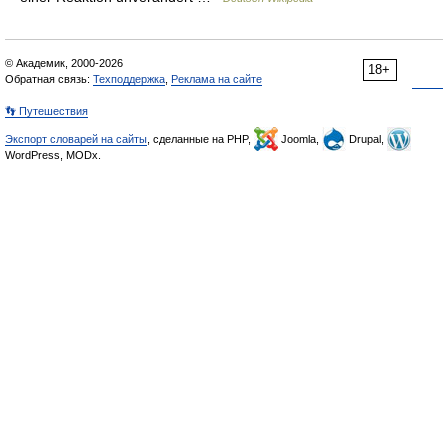
© Академик, 2000-2026
18+
Обратная связь:
Техподдержка
,
Реклама на сайте
👣 Путешествия
Экспорт словарей на сайты
, сделанные на PHP,
Joomla,
Drupal,
WordPress, MODx.