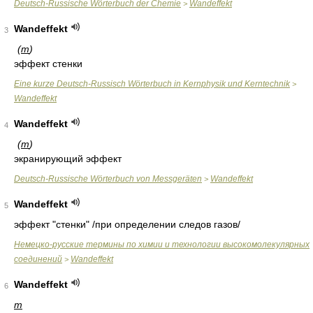
Deutsch-Russische Wörterbuch der Chemie
Wandeffekt
>
Wandeffekt
3
(
m
)
эффект стенки
Eine kurze Deutsch-Russisch Wörterbuch in Kernphysik und Kerntechnik
>
Wandeffekt
Wandeffekt
4
(
m
)
экранирующий эффект
Deutsch-Russische Wörterbuch von Messgeräten
Wandeffekt
>
Wandeffekt
5
эффект "стенки"
/при определении следов газов/
Немецко-русские термины по химии и технологии высокомолекулярных
соединений
Wandeffekt
>
Wandeffekt
6
m