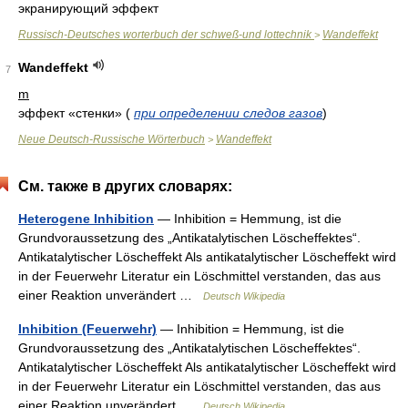
экранирующий эффект
Russisch-Deutsches worterbuch der schweß-und lottechnik
Wandeffekt
>
Wandeffekt
7
m
эффект «стенки»
(
при определении следов газов
)
Neue Deutsch-Russische Wörterbuch
Wandeffekt
>
См. также в других словарях:
Heterogene Inhibition
— Inhibition = Hemmung, ist die
Grundvoraussetzung des „Antikatalytischen Löscheffektes“.
Antikatalytischer Löscheffekt Als antikatalytischer Löscheffekt wird
in der Feuerwehr Literatur ein Löschmittel verstanden, das aus
einer Reaktion unverändert …
Deutsch Wikipedia
Inhibition (Feuerwehr)
— Inhibition = Hemmung, ist die
Grundvoraussetzung des „Antikatalytischen Löscheffektes“.
Antikatalytischer Löscheffekt Als antikatalytischer Löscheffekt wird
in der Feuerwehr Literatur ein Löschmittel verstanden, das aus
einer Reaktion unverändert …
Deutsch Wikipedia