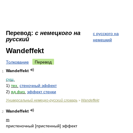
Перевод:
с немецкого на
с русского на
русский
немецкий
Wandeffekt
Толкование
Перевод
Wandeffekt
1
сущ.
1)
тех.
стеночный эффект
2)
яд.физ.
эффект стенки
Универсальный немецко-русский словарь
Wandeffekt
>
Wandeffekt
2
m
пристеночный [пристенный] эффект