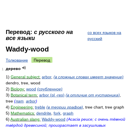
Перевод:
с русского на
со всех языков на
все языки
русский
Waddy-wood
Толкование
Перевод
дерево
1
1)
General subject:
arbor
,
(в сложных словах имеет значение)
dendro, tree, wood
2)
Biology:
wood
(срубленное)
3)
Botanical term:
arbor (pl -res)
(в отличие от кустарника)
,
tree
(
лат
.
arbor
)
4)
Engineering:
treble
(в теории графов)
, tree chart, tree graph
5)
Mathematics:
dendrite
,
fork
,
graph
6)
Australian slang:
Waddy-wood
(Acacia peuce; с очень тёмной
твёрдой древесиной; произрастает в засушливых