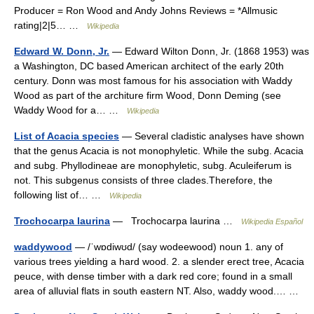
Producer = Ron Wood and Andy Johns Reviews = *Allmusic
rating|2|5… …
Wikipedia
Edward W. Donn, Jr.
— Edward Wilton Donn, Jr. (1868 1953) was
a Washington, DC based American architect of the early 20th
century. Donn was most famous for his association with Waddy
Wood as part of the architure firm Wood, Donn Deming (see
Waddy Wood for a… …
Wikipedia
List of Acacia species
— Several cladistic analyses have shown
that the genus Acacia is not monophyletic. While the subg. Acacia
and subg. Phyllodineae are monophyletic, subg. Aculeiferum is
not. This subgenus consists of three clades.Therefore, the
following list of… …
Wikipedia
Trochocarpa laurina
— Trochocarpa laurina …
Wikipedia Español
waddywood
— /ˈwɒdiwʊd/ (say wodeewood) noun 1. any of
various trees yielding a hard wood. 2. a slender erect tree, Acacia
peuce, with dense timber with a dark red core; found in a small
area of alluvial flats in south eastern NT. Also, waddy wood.… …