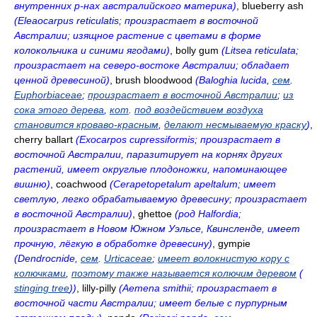
внутренних р-нах австралийского материка)
, blueberry ash
(Eleaocarpus reticulatis; произрастает в восточной
Австралии; изящное растение с цветами в форме
колокольчика и синими ягодами)
, bolly gum
(Litsea reticulata;
произрастает на северо-востоке Австралии; обладает
ценной древесиной)
, brush bloodwood
(Baloghia lucida,
сем
.
Euphorbiaceae
;
произрастает в восточной Австралии
;
из
сока этого дерева
,
кот
.
под воздействием воздуха
становится кроваво-красным
,
делают несмываемую краску
)
,
cherry ballart
(Exocarpos cupressiformis; произрастает в
восточной Австралии, паразитирует на корнях других
растений, имеет округлые плодоножки, напоминающее
вишню)
, coachwood
(Cerapetopetalum apeltalum; имеет
светлую, легко обрабатываемую древесину; произрастает
в восточной Австралии)
, ghettoe
(род Halfordia;
произрастает в Новом Южном Уэльсе, Квинсленде, имеет
прочную, лёгкую в обработке древесину)
, gympie
(Dendrocnide,
сем
.
Urticaceae
;
имеет волокнистую кору с
колючками
,
поэтому также называется колючим деревом
(
stinging tree
))
, lilly-pilly
(Aemena smithii; произрастает в
восточной части Австралии; имеет белые с пурпурным