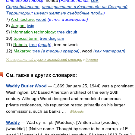
оттенком плоды)
, nonda
(Parinari nonda,
сем
.
Chrysobalanceae
;
произрастает в Квинсленде на Северной
Территории
;
имеет жёлтые съедобные плоды
)
7)
Architecture:
wood
(в т.ч. и материал)
8)
Jargon:
twig
9)
Information technology:
tree circuit
10)
Special term:
tree diagram
11)
Robots:
tree
(
граф
)
, tree network
12)
Makarov:
tree
(в теории графов)
, wood
(как материал)
Универсальный русско-английский словарь
дерево
>
См. также в других словарях:
Waddy Butler Wood
— (1869 January 25, 1944) was a prominent
Washington, DC based American architect of the early 20th
century. Although Wood designed and remodeled numerous
private residences, his reputation rested primarily on his larger
commissions, such as banks …
Wikipedia
Waddy
— Wad dy, n.; pl. {Waddies}. [Written also {waddie},
{whaddie}.] [Native name. Thought by some to be a corrup. of E.