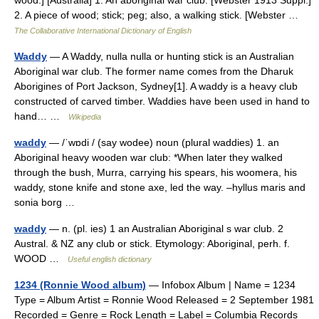
wood.] [Australia] 1. An aboriginal war club. [Webster 1913 Suppl.]
2. A piece of wood; stick; peg; also, a walking stick. [Webster …
The Collaborative International Dictionary of English
Waddy
— A Waddy, nulla nulla or hunting stick is an Australian
Aboriginal war club. The former name comes from the Dharuk
Aborigines of Port Jackson, Sydney[1]. A waddy is a heavy club
constructed of carved timber. Waddies have been used in hand to
hand… …
Wikipedia
waddy
— /ˈwɒdi / (say wodee) noun (plural waddies) 1. an
Aboriginal heavy wooden war club: *When later they walked
through the bush, Murra, carrying his spears, his woomera, his
waddy, stone knife and stone axe, led the way. –hyllus maris and
sonia borg …
waddy
— n. (pl. ies) 1 an Australian Aboriginal s war club. 2
Austral. & NZ any club or stick. Etymology: Aboriginal, perh. f.
WOOD …
Useful english dictionary
1234 (Ronnie Wood album)
— Infobox Album | Name = 1234
Type = Album Artist = Ronnie Wood Released = 2 September 1981
Recorded = Genre = Rock Length = Label = Columbia Records