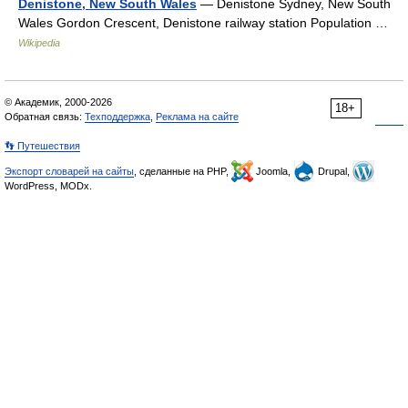
Denistone, New South Wales
— Denistone Sydney, New South
Wales Gordon Crescent, Denistone railway station Population …
Wikipedia
© Академик, 2000-2026
18+
Обратная связь:
Техподдержка
,
Реклама на сайте
👣 Путешествия
Экспорт словарей на сайты
, сделанные на PHP,
Joomla,
Drupal,
WordPress, MODx.