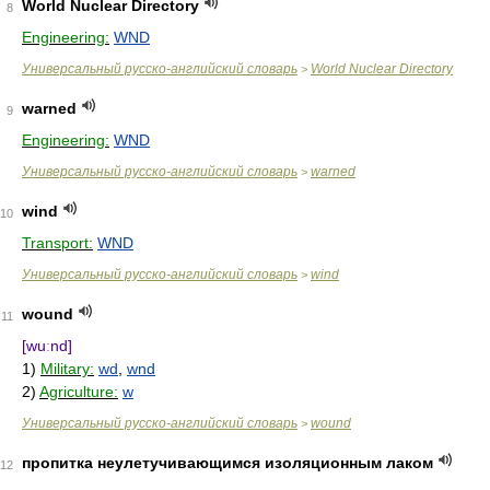
World Nuclear Directory
8
Engineering:
WND
Универсальный русско-английский словарь
World Nuclear Directory
>
warned
9
Engineering:
WND
Универсальный русско-английский словарь
warned
>
wind
10
Transport:
WND
Универсальный русско-английский словарь
wind
>
wound
11
[wuːnd]
1)
Military:
wd
,
wnd
2)
Agriculture:
w
Универсальный русско-английский словарь
wound
>
пропитка неулетучивающимся изоляционным лаком
12