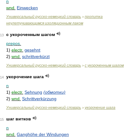
n
wnd.
Einwecken
Универсальный русско-немецкий словарь
пропитка
>
неулетучивающимся изоляционным лаком
с укороченным шагом
13
prepos.
1)
electr.
gesehnt
2)
wnd.
schrittverkürzt
Универсальный русско-немецкий словарь
с укороченным шагом
>
укорочение шага
14
n
1)
electr.
Sehnung
(обмотки)
2)
wnd.
Schrittverkürzung
Универсальный русско-немецкий словарь
укорочение шага
>
шаг витков
15
n
wnd.
Ganghöhe der Windungen