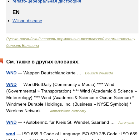
гепато-церебральная дистрофия
EN
Wilson disease
Русско-английский словарь нормативно-технической терминологии
>
болезнь Вильсона
См. также в других словарях:
WND
— Wappen Deutschlandkarte …
Deutsch Wikipedia
WND
— WorldNetDaily (Community » Media) **** Wind
(Governmental » Transportation) **** Wind (Academic & Science »
Meteorology) **** Wind (Academic & Science » Ocean Science) *
Windmere Durable Holdings, Inc. (Business » NYSE Symbols) *
Wireless Network …
Abbreviations dictionary
WND
— • Autokennz. für Kreis St. Wendel, Saarland …
Acronyms
wnd
— ISO 639 3 Code of Language ISO 639 2/B Code : ISO 639