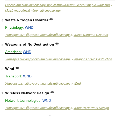
Русско-английский словарь нормативно-технической терминологии
>
Международный ядерный справочник
Waste Nitrogen Disorder
4
Physiology:
WND
Универсальный русско-английский словарь
Waste Nitrogen Disorder
>
Weapons of No Destruction
5
American:
WND
Универсальный русско-английский словарь
Weapons of No Destruction
>
Wind
6
Transport:
WND
Универсальный русско-английский словарь
Wind
>
Wireless Network Design
7
Network technologies:
WND
Универсальный русско-английский словарь
Wireless Network Design
>