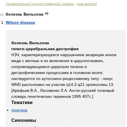
Универсальный русско-немецкий словарь
шаг витков
>
болезнь Вильсона
16
Wilson disease
болезнь Вильсона
гепато-церебральная дистрофия
НЗЧ, характеризующееся нарушением экскреции ионов
меди с желчью и их включения в церулоплазмин,
сопровождающимся циррозом печени и
дистрофическими процессами в головном мозге;
наследуется по аутосомно-рецессивному типу - локус
WND расположен на участке q14.2-q21 хромосомы 13.
[Арефьев В.А., Лисовенко Л.А. Англо-русский толковый
словарь генетических терминов 1995 407с.]
Тематики
генетика
Синонимы