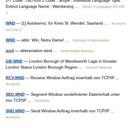
2/T Code : ISO 639 1 Code : Scope : Individual Language Type :
Extinct Language Name : Wandarang …
Names of Languages ISO 639-
3
WND
— [1] Autokennz. für Kreis St. Wendel, Saarland …
Acronyms
von A bis Z
WND
— abbr. Win, Notre Dame! …
Dictionary of abbreviations
wnd
— abbreviation wind …
Useful english dictionary
GB-WND
— London Borough of Wandsworth Lage in Greater
London Status London Borough Region …
Deutsch Wikipedia
RCV.WND
— Receive Window Auftrag innerhalb von TCP/IP …
Acronyms
SEG.WND
— Segment Window vordefinierter Dateninhalt unter
von TCP/IP …
Acronyms
SND.WND
— Send Window Auftrag innerhalb von TCP/IP …
Acronyms