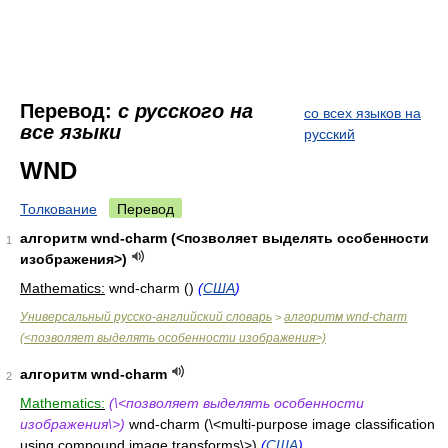
Перевод:
с русского на
со всех языков на
все языки
русский
WND
Толкование
Перевод
алгоритм wnd-charm (<позволяет выделять особенности
1
изображения>)
Mathematics:
wnd-charm (
)
(
США
)
Универсальный русско-английский словарь
алгоритм wnd-charm
>
(<позволяет выделять особенности изображения>)
алгоритм wnd-charm
2
Mathematics:
(\<позволяет выделять особенности
изображения\>)
wnd-charm (\<multi-purpose image classification
using compound image transforms\>)
(
США
)