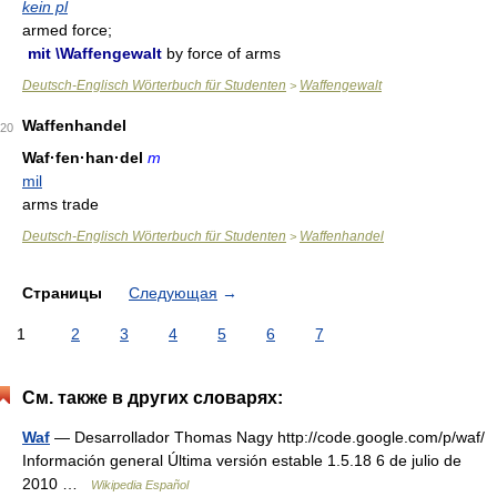
kein pl
armed force;
mit \Waffengewalt
by force of arms
Deutsch-Englisch Wörterbuch für Studenten
Waffengewalt
>
Waffenhandel
20
Waf·fen·han·del
m
mil
arms trade
Deutsch-Englisch Wörterbuch für Studenten
Waffenhandel
>
Страницы
Следующая
→
1
2
3
4
5
6
7
См. также в других словарях:
Waf
— Desarrollador Thomas Nagy http://code.google.com/p/waf/
Información general Última versión estable 1.5.18 6 de julio de
2010 …
Wikipedia Español