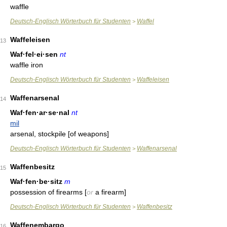
waffle
Deutsch-Englisch Wörterbuch für Studenten
Waffel
>
Waffeleisen
13
Waf·fel·ei·sen
nt
waffle iron
Deutsch-Englisch Wörterbuch für Studenten
Waffeleisen
>
Waffenarsenal
14
Waf·fen·ar·se·nal
nt
mil
arsenal, stockpile [of weapons]
Deutsch-Englisch Wörterbuch für Studenten
Waffenarsenal
>
Waffenbesitz
15
Waf·fen·be·sitz
m
possession of firearms [
or
a firearm]
Deutsch-Englisch Wörterbuch für Studenten
Waffenbesitz
>
Waffenembargo
16