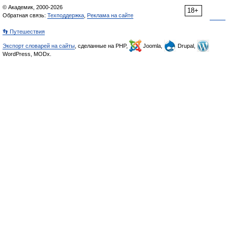
© Академик, 2000-2026
18+
Обратная связь:
Техподдержка
,
Реклама на сайте
👣 Путешествия
Экспорт словарей на сайты
, сделанные на PHP,
Joomla,
Drupal,
WordPress, MODx.