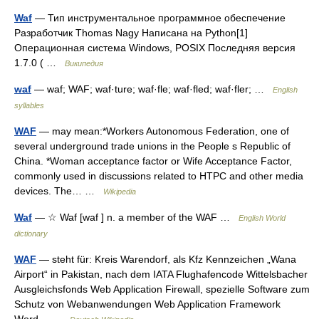
Waf
— Тип инструментальное программное обеспечение
Разработчик Thomas Nagy Написана на Python[1]
Операционная система Windows, POSIX Последняя версия
1.7.0 ( …
Википедия
waf
— waf; WAF; waf·ture; waf·fle; waf·fled; waf·fler; …
English
syllables
WAF
— may mean:*Workers Autonomous Federation, one of
several underground trade unions in the People s Republic of
China. *Woman acceptance factor or Wife Acceptance Factor,
commonly used in discussions related to HTPC and other media
devices. The… …
Wikipedia
Waf
— ☆ Waf [waf ] n. a member of the WAF …
English World
dictionary
WAF
— steht für: Kreis Warendorf, als Kfz Kennzeichen „Wana
Airport“ in Pakistan, nach dem IATA Flughafencode Wittelsbacher
Ausgleichsfonds Web Application Firewall, spezielle Software zum
Schutz von Webanwendungen Web Application Framework