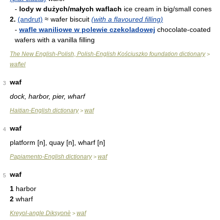
-
lody w dużych/małych waflach
ice cream in big/small cones
2.
(andrut)
≈ wafer biscuit
(with a flavoured filling)
-
wafle waniliowe w polewie czekoladowej
chocolate-coated
wafers with a vanilla filling
The New English-Polish, Polish-English Kościuszko foundation dictionary
>
waf|el
waf
3
dock, harbor, pier, wharf
Haitian-English dictionary
waf
>
waf
4
platform [n], quay [n], wharf [n]
Papiamento-English dictionary
waf
>
waf
5
1
harbor
2
wharf
Kreyol-angle Diksyonè
waf
>