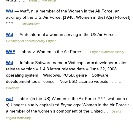
Word… …
Deutsch Wikipedia
Waf
— /waf/, n. a member of the Women in the Air Force, an
auxiliary of the U.S. Air Force. [1948; W(omen in the) A(ir) F(orce)]
* * * …
Universalium
Waf
— AmE informal a woman serving in the US Air Force …
Dictionary of contemporary English
WAF
— abbrev. Women in the Air Force …
English World dictionary
Waf
— Infobox Software name = Waf caption = developer = latest
release version = 1.4.3 latest release date = June 22, 2008
operating system = Windows, POSIX genre = Software
development tools license = New BSD License website =… …
Wikipedia
waf
— abbr. (in the US) Women in the Air Force. * * * ˈwaf noun (
s) Usage: usually capitalized Etymology: Women in the Air Force :
a member of the women s component of the United …
Useful
english dictionary