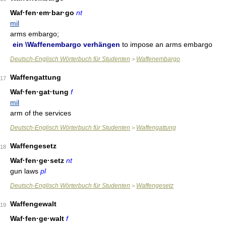
Waf·fen·em·bar·go
nt
mil
arms embargo;
ein \Waffenembargo verhängen
to impose an arms embargo
Deutsch-Englisch Wörterbuch für Studenten
Waffenembargo
>
Waffengattung
17
Waf·fen·gat·tung
f
mil
arm of the services
Deutsch-Englisch Wörterbuch für Studenten
Waffengattung
>
Waffengesetz
18
Waf·fen·ge·setz
nt
gun laws
pl
Deutsch-Englisch Wörterbuch für Studenten
Waffengesetz
>
Waffengewalt
19
Waf·fen·ge·walt
f