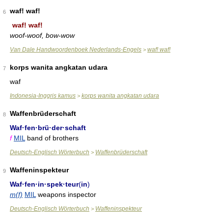
waf! waf!
6
waf! waf!
woof-woof, bow-wow
Van Dale Handwoordenboek Nederlands-Engels
waf! waf!
>
korps wanita angkatan udara
7
waf
Indonesia-Inggris kamus
korps wanita angkatan udara
>
Waffenbrüderschaft
8
Waf·fen·brü·der·schaft
f
MIL
band of brothers
Deutsch-Englisch Wörterbuch
Waffenbrüderschaft
>
Waffeninspekteur
9
Waf·fen·in·spek·teur
(
in
)
m(f)
MIL
weapons inspector
Deutsch-Englisch Wörterbuch
Waffeninspekteur
>