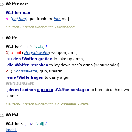
Waffennarr
10
Waf·fen·narr
m
(pej fam)
gun freak [
or
fam
nut]
Deutsch-Englisch Wörterbuch
Waffennarr
>
Waffe
11
Waf·fe
<
-, -n
>
[ʼvafə]
f
1)
a. mil
(
Angriffswaffe
) weapon, arm;
zu den \Waffen greifen
to take up arms;
die \Waffen strecken
to lay down one's arms [
or
surrender];
2)
(
Schusswaffe
) gun, firearm;
eine \Waffe tragen
to carry a gun
WENDUNGEN:
jdn mit seinen
eigenen
\Waffen schlagen
to beat sb at his own
game
Deutsch-Englisch Wörterbuch für Studenten
Waffe
>
Waffel
12
Waf·fel
<
-, -n
>
[ʼvafl̩]
f
kochk