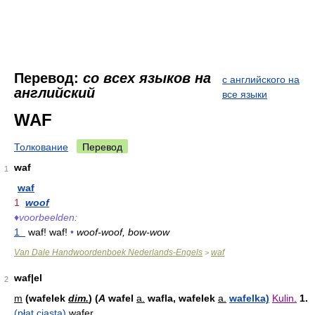
Перевод:
со всех языков на
с английского на
английский
все языки
WAF
Толкование
Перевод
waf
1
waf
1
woof
♦
voorbeelden:
1
waf! waf!
•
woof-woof, bow-wow
Van Dale Handwoordenboek Nederlands-Engels
waf
>
waf|el
2
m
(wafelek
dim.
) (
A
wafel
a.
wafla, wafelek
a.
wafelka)
Kulin.
1.
(płat ciasta)
wafer