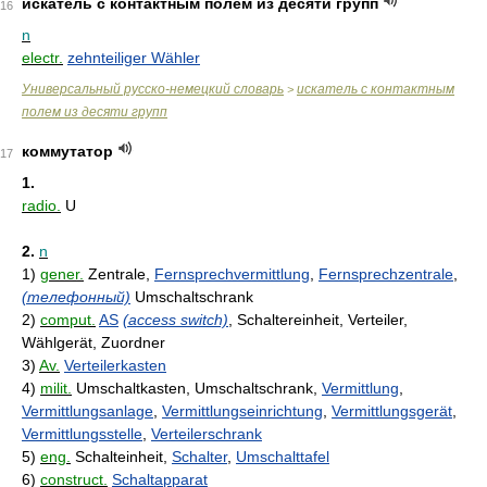
искатель с контактным полем из десяти групп
16
n
electr.
zehnteiliger Wähler
Универсальный русско-немецкий словарь
искатель с контактным
>
полем из десяти групп
коммутатор
17
1.
radio.
U
2.
n
1)
gener.
Zentrale,
Fernsprechvermittlung
,
Fernsprechzentrale
,
(телефонный)
Umschaltschrank
2)
comput.
AS
(access switch)
, Schaltereinheit, Verteiler,
Wählgerät, Zuordner
3)
Av.
Verteilerkasten
4)
milit.
Umschaltkasten, Umschaltschrank,
Vermittlung
,
Vermittlungsanlage
,
Vermittlungseinrichtung
,
Vermittlungsgerät
,
Vermittlungsstelle
,
Verteilerschrank
5)
eng.
Schalteinheit,
Schalter
,
Umschalttafel
6)
construct.
Schaltapparat