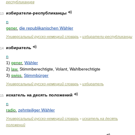
республиканцев
избиратели-республиканцы
13
n
gener.
die republikanischen Wähler
Универсальный русско-немецкий словарь
избиратели-республиканцы
>
избиратель
14
n
1)
gener.
Wähler
2)
law.
Stimmberechtigte, Volant, Wahlberechtigte
3)
swiss.
Stimmbürger
Универсальный русско-немецкий словарь
избиратель
>
искатель на десять положений
15
n
radio.
zehnteiliger Wähler
Универсальный русско-немецкий словарь
искатель на десять
>
положений