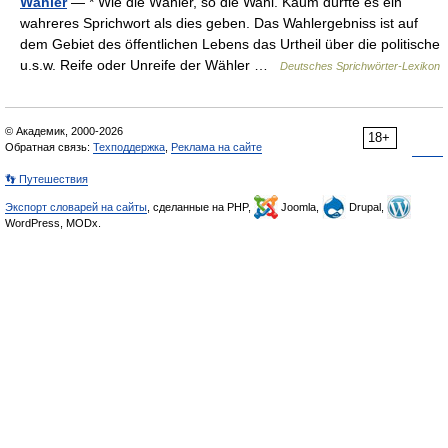
Wähler
— * Wie die Wähler, so die Wahl. Kaum dürfte es ein
wahreres Sprichwort als dies geben. Das Wahlergebniss ist auf
dem Gebiet des öffentlichen Lebens das Urtheil über die politische
u.s.w. Reife oder Unreife der Wähler …
Deutsches Sprichwörter-Lexikon
© Академик, 2000-2026
18+
Обратная связь:
Техподдержка
,
Реклама на сайте
👣 Путешествия
Экспорт словарей на сайты
, сделанные на PHP,
Joomla,
Drupal,
WordPress, MODx.