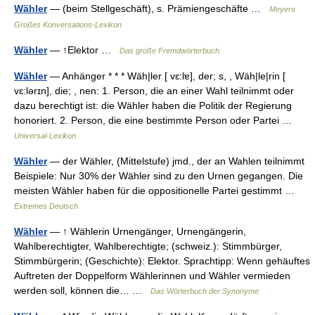
Wähler
— (beim Stellgeschäft), s. Prämiengeschäfte …
Meyers
Großes Konversations-Lexikon
Wähler
— ↑Elektor …
Das große Fremdwörterbuch
Wähler
— Anhänger * * * Wäh|ler [ vɛ:lɐ], der; s, , Wäh|le|rin [
vɛ:lərɪn], die; , nen: 1. Person, die an einer Wahl teilnimmt oder
dazu berechtigt ist: die Wähler haben die Politik der Regierung
honoriert. 2. Person, die eine bestimmte Person oder Partei …
Universal-Lexikon
Wähler
— der Wähler, (Mittelstufe) jmd., der an Wahlen teilnimmt
Beispiele: Nur 30% der Wähler sind zu den Urnen gegangen. Die
meisten Wähler haben für die oppositionelle Partei gestimmt …
Extremes Deutsch
Wähler
— ↑ Wählerin Urnengänger, Urnengängerin,
Wahlberechtigter, Wahlberechtigte; (schweiz.): Stimmbürger,
Stimmbürgerin; (Geschichte): Elektor. Sprachtipp: Wenn gehäuftes
Auftreten der Doppelform Wählerinnen und Wähler vermieden
werden soll, können die… …
Das Wörterbuch der Synonyme