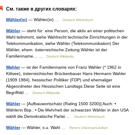
См. также в других словарях:
Wähler(in)
— Wähler(in) …
Deutsch Wörterbuch
Wähler
— steht für: eine Person, die aktiv an einer politischen
Wahl teilnimmt, siehe Wahlrecht technische Einrichtungen in der
Telekommunikation, siehe Wähler (Telekommunikation) Der
Wähler, ehem. österreichische Zeitung Wähler ist der
Familienname… …
Deutsch Wikipedia
Wahler
— ist der Familienname von Franz Wahler (* 1962 in
Kittsee), österreichischer Brückenbauer Hans Hermann Wahler
(1909 1984), hessischer Politiker (FDP) und ehemaliger
Abgeordneter des Hessischen Landtags Diese Seite ist eine
Begriffskl …
Deutsch Wikipedia
Wähler
— [Aufbauwortschatz (Rating 1500 3200)] Auch: •
Wählerin Bsp.: • Die Mehrheit der schwarzen Wähler in den USA
wählt die Demokratische Partei …
Deutsch Wörterbuch
Wähler
— Wähler, s.u. Wahl …
Pierer's Universal-Lexikon