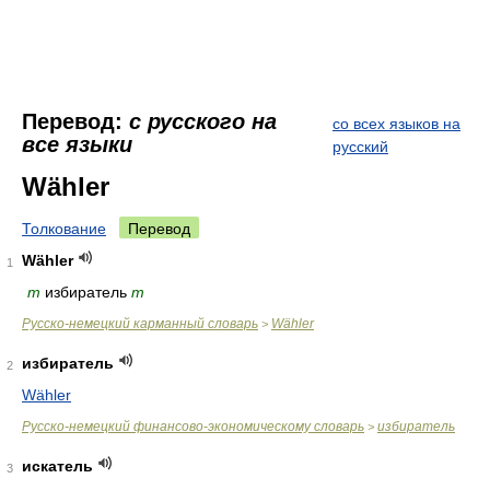
Перевод:
с русского на
со всех языков на
все языки
русский
Wähler
Толкование
Перевод
Wähler
1
m
избиратель
m
Русско-немецкий карманный словарь
Wähler
>
избиратель
2
Wähler
Русско-немецкий финансово-экономическому словарь
избиратель
>
искатель
3