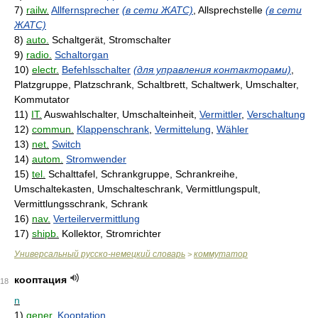
7)
railw.
Allfernsprecher
(в сети ЖАТС)
, Allsprechstelle
(в сети
ЖАТС)
8)
auto.
Schaltgerät, Stromschalter
9)
radio.
Schaltorgan
10)
electr.
Befehlsschalter
(для управления контакторами)
,
Platzgruppe, Platzschrank, Schaltbrett, Schaltwerk, Umschalter,
Kommutator
11)
IT.
Auswahlschalter, Umschalteinheit,
Vermittler
,
Verschaltung
12)
commun.
Klappenschrank
,
Vermittelung
,
Wähler
13)
net.
Switch
14)
autom.
Stromwender
15)
tel.
Schalttafel, Schrankgruppe, Schrankreihe,
Umschaltekasten, Umschalteschrank, Vermittlungspult,
Vermittlungsschrank, Schrank
16)
nav.
Verteilervermittlung
17)
shipb.
Kollektor, Stromrichter
Универсальный русско-немецкий словарь
коммутатор
>
кооптация
18
n
1)
gener.
Kooptation