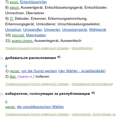
7)
econ.
Entschlüss(e)ler
8)
electr.
Auswertgerät, Entschlüsselungsgerät, Entschlüssler,
Umrechner, Übersetzer
9)
IT.
Dekoder, Erkenner, Erkennungseinrichtung,
Erkennungsgerät, Umkodierer, Umschlüsselungsselektor,
Umsetzer
,
Umwandler
,
Umwerter
,
Umzetzergerät
,
Wählgerät
10)
microel.
Matrixgatter
11)
scient.cinem.
Auswertegerät, Auswerttisch
Универсальный русско-немецкий словарь
дешифратор
>
добиваться расположения
11
v
1)
gener.
um die Gunst werben
(der Wähler - èçáèðàòåëåé)
2)
liter.
(чьего-л.)
hofieren
Универсальный русско-немецкий словарь
добиваться расположения
>
избиратели, голосующие за республиканцев
12
n
gener.
die republikanischen Wähler
Универсальный русско-немецкий словарь
избиратели, голосующие за
>