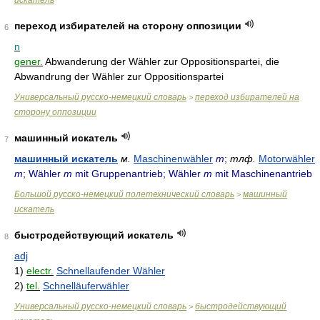
искатель
переход избирателей на сторону оппозиции
6
n
gener.
Abwanderung der Wähler zur Oppositionspartei, die
Abwandrung der Wähler zur Oppositionspartei
Универсальный русско-немецкий словарь
переход избирателей на
>
сторону оппозиции
машинный искатель
7
машинный искатель
м.
Maschinenwähler
m
;
тлф.
Motorwähler
m
; Wähler
m
mit Gruppenantrieb; Wähler
m
mit Maschinenantrieb
Большой русско-немецкий полетехнический словарь
машинный
>
искатель
быстродействующий искатель
8
adj
1)
electr.
Schnellaufender Wähler
2)
tel.
Schnelläuferwähler
Универсальный русско-немецкий словарь
быстродействующий
>