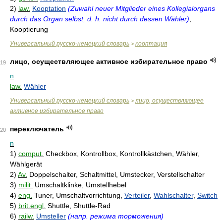
2)
law.
Kooptation
(Zuwahl neuer Mitglieder eines Kollegialorgans
durch das Organ selbst, d. h. nicht durch dessen Wähler)
,
Kooptierung
Универсальный русско-немецкий словарь
кооптация
>
лицо, осуществляющее активное избирательное право
19
n
law.
Wähler
Универсальный русско-немецкий словарь
лицо, осуществляющее
>
активное избирательное право
переключатель
20
n
1)
comput.
Checkbox, Kontrollbox, Kontrollkästchen, Wähler,
Wählgerät
2)
Av.
Doppelschalter, Schaltmittel, Umstecker, Verstellschalter
3)
milit.
Umschaltklinke, Umstellhebel
4)
eng.
Tuner, Umschaltvorrichtung,
Verteiler
,
Wahlschalter
,
Switch
5)
brit.engl.
Shuttle, Shuttle-Rad
6)
railw.
Umsteller
(напр. режима торможения)