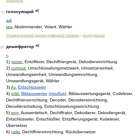
искатель
голосующий
9
adj
law.
Abstimmender, Volant, Wähler
Универсальный русско-немецкий словарь
голосующий
>
дешифратор
10
n
1)
gener.
Entzifferer, Dechiffriergerät, Dekodiereinrichtung
2)
comput.
Umschlüsselungsnetzwerk, Umsetzereinheit,
Umwandlungseinheit, Umwandlungseinrichtung,
Umwandlungsgerät, Wähler
3)
Av.
Entschlüsseier
4)
milit.
Bildauswerter
(прибор)
, Bildauswertungsgerät, Codeleser,
Dechiffriervorrichtung, Decoder, Decodiereinrichtung,
Decodierschaltung, Entschlüsselungseinrichtung
5)
eng.
Auswertetisch, Dechiffrator, Dekodierer, Dekodiergerät,
Entschlüsseler, Entschlüßler, Entzifferungsgerät, Kodeleser,
Ubersetzer
6)
railw.
Dechiffriereinrichtung, Rückübersetzer