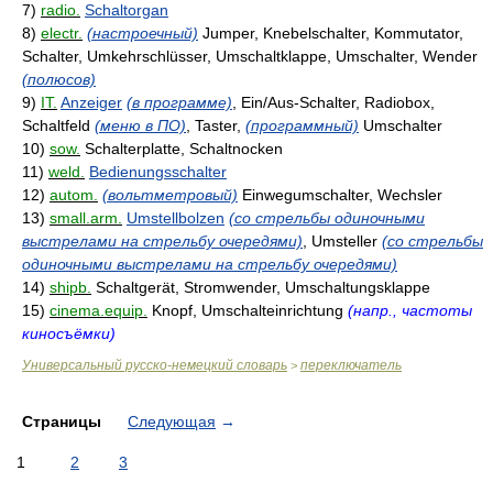
7)
radio.
Schaltorgan
8)
electr.
(настроечный)
Jumper, Knebelschalter, Kommutator,
Schalter, Umkehrschlüsser, Umschaltklappe, Umschalter, Wender
(полюсов)
9)
IT.
Anzeiger
(в программе)
, Ein/Aus-Schalter, Radiobox,
Schaltfeld
(меню в ПО)
, Taster,
(программный)
Umschalter
10)
sow.
Schalterplatte, Schaltnocken
11)
weld.
Bedienungsschalter
12)
autom.
(вольтметровый)
Einwegumschalter, Wechsler
13)
small.arm.
Umstellbolzen
(со стрельбы одиночными
выстрелами на стрельбу очередями)
, Umsteller
(со стрельбы
одиночными выстрелами на стрельбу очередями)
14)
shipb.
Schaltgerät, Stromwender, Umschaltungsklappe
15)
cinema.equip.
Knopf, Umschalteinrichtung
(напр., частоты
киносъёмки)
Универсальный русско-немецкий словарь
переключатель
>
Страницы
Следующая
→
1
2
3