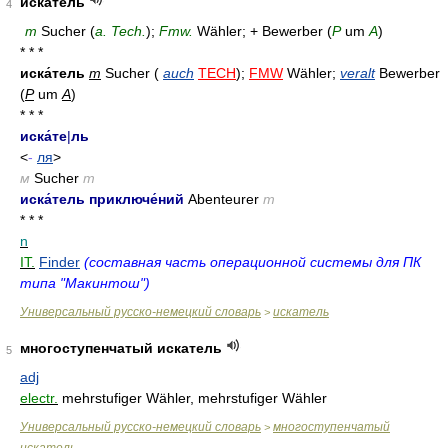
искатель
4
m
Sucher (
a. Tech.
);
Fmw.
Wähler; + Bewerber (
Р
um
A
)
* * *
иска́тель
m
Sucher (
auch
TECH
);
FMW
Wähler;
veralt
Bewerber
(
Р
um
A
)
* * *
иска́те
|
ль
<
-
ля
>
м
Sucher
m
иска́тель приключе́ний
Abenteurer
m
* * *
n
IT.
Finder
(составная часть операционной системы для ПК
типа "Макинтош")
Универсальный русско-немецкий словарь
искатель
>
многоступенчатый искатель
5
adj
electr.
mehrstufiger Wähler, mehrstufiger Wähler
Универсальный русско-немецкий словарь
многоступенчатый
>