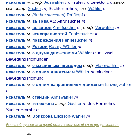
искатель
м.
тлф.
Auswähler
m
; Prüfer
m
; Selektor
m
;
авто.
свз.,астр.
Sucher
m
; Suchfernrohr
n
;
свз.
Wähler
m
искатель
м.
(дефектоскопа)
Prüfkopf
m
искатель
м.
вызова
AS; Anrufsucher
m
искатель
м.
вызовов
Anrufsucher
m
;
тлф.
Vorwähler
m
искатель
м.
неисправностей
Fehlersucher
m
искатель
м.
повреждения
Fehlersucher
m
искатель
м.
Ротари
Rotary-Wähler
m
искатель
м.
с двумя движениями
Wähler
m
mit zwei
Bewegungsrichtungen
искатель
м.
с машинным приводом
тлф.
Motorwähler
m
искатель
м.
с одним движением
Wähler
m
mit einer
Bewegungsrichtung
искатель
м.
с одним направлением движения
Einwegwähler
m
искатель
м.
станции
Amtswähler
m
искатель
м.
телескопа
астр.
Sucher
m
des Fernrohrs;
Sucherfernrohr
n
искатель
м.
Эриксона
Ericsson-Wähler
m
Большой русско-немецкий полетехнический словарь
искатель
>