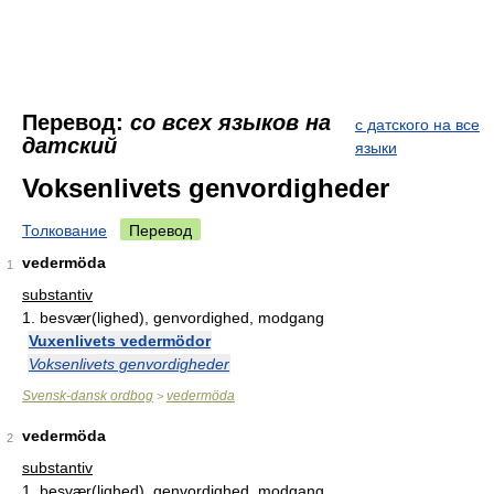
Перевод:
со всех языков на
с датского на все
датский
языки
Voksenlivets genvordigheder
Толкование
Перевод
vedermöda
1
substantiv
1.
besvær(lighed), genvordighed, modgang
Vuxenlivets vedermödor
Voksenlivets genvordigheder
Svensk-dansk ordbog
vedermöda
>
vedermöda
2
substantiv
1.
besvær(lighed), genvordighed, modgang