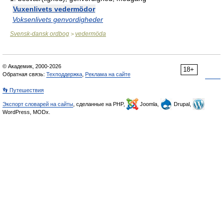
Vuxenlivets vedermödor
Voksenlivets genvordigheder
Svensk-dansk ordbog
vedermöda
>
© Академик, 2000-2026
18+
Обратная связь:
Техподдержка
,
Реклама на сайте
👣 Путешествия
Экспорт словарей на сайты
, сделанные на PHP,
Joomla,
Drupal,
WordPress, MODx.