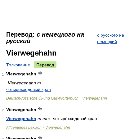
Перевод:
с немецкого на
с русского на
русский
немецкий
Vierwegehahn
Толкование
Перевод
Vierwegehahn
1
Vierwegehahn
m
четырёхходовый кран
Deutsch-russische Öl-und Gas-Wörterbuch
Vierwegehahn
>
Vierwegehahn
2
Vierwegehahn
m
тех.
четырёхходово́й кран
Allgemeines Lexikon
Vierwegehahn
>
Vierwegehahn