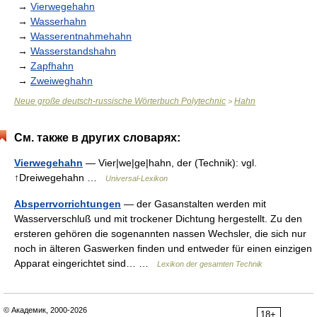
→
Vierwegehahn
→
Wasserhahn
→
Wasserentnahmehahn
→
Wasserstandshahn
→
Zapfhahn
→
Zweiweghahn
Neue große deutsch-russische Wörterbuch Polytechnic
Hahn
>
См. также в других словарях:
Vierwegehahn
— Vier|we|ge|hahn, der (Technik): vgl.
↑Dreiwegehahn …
Universal-Lexikon
Absperrvorrichtungen
— der Gasanstalten werden mit
Wasserverschluß und mit trockener Dichtung hergestellt. Zu den
ersteren gehören die sogenannten nassen Wechsler, die sich nur
noch in älteren Gaswerken finden und entweder für einen einzigen
Apparat eingerichtet sind… …
Lexikon der gesamten Technik
© Академик, 2000-2026
18+