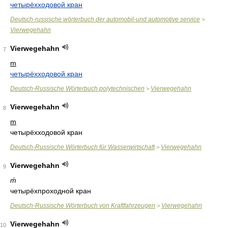
четырёхходовой кран
Deutsch-russische wörterbuch der automobil-und automotive service
>
Vierwegehahn
Vierwegehahn
7
m
четырёхходовой кран
Deutsch-Russische Wörterbuch polytechnischen
Vierwegehahn
>
Vierwegehahn
8
m
четырёхходовой кран
Deutsch-Russische Wörterbuch für Wasserwirtschaft
Vierwegehahn
>
Vierwegehahn
9
ḿ
четырёхпроходной кран
Deutsch-Russische Wörterbuch von Kraftfahrzeugen
Vierwegehahn
>
Vierwegehahn
10