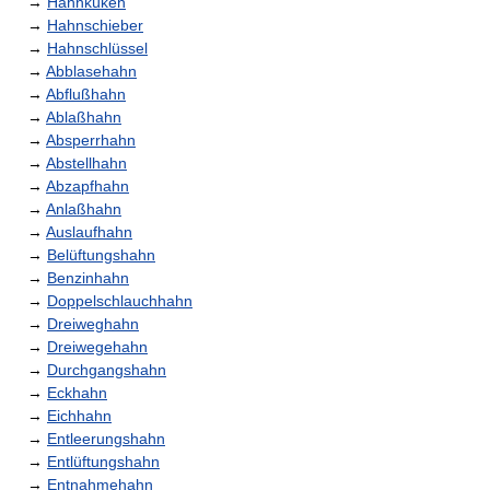
→
Hahnküken
→
Hahnschieber
→
Hahnschlüssel
→
Abblasehahn
→
Abflußhahn
→
Ablaßhahn
→
Absperrhahn
→
Abstellhahn
→
Abzapfhahn
→
Anlaßhahn
→
Auslaufhahn
→
Belüftungshahn
→
Benzinhahn
→
Doppelschlauchhahn
→
Dreiweghahn
→
Dreiwegehahn
→
Durchgangshahn
→
Eckhahn
→
Eichhahn
→
Entleerungshahn
→
Entlüftungshahn
→
Entnahmehahn