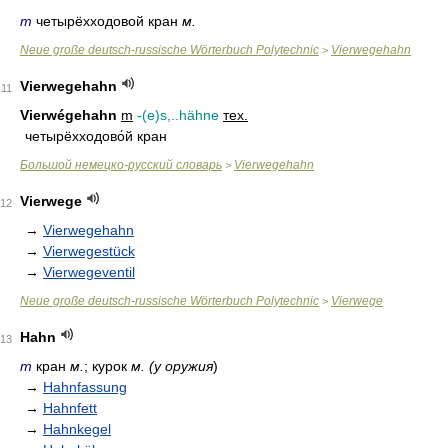
m
четырёхходовой кран
м.
Neue große deutsch-russische Wörterbuch Polytechnic
Vierwegehahn
>
Vierwegehahn
11
Vierwégehahn
m
-(e)s,..hähne
тех.
четырёхходово́й кран
Большой немецко-русский словарь
Vierwegehahn
>
Vierwege
12
→
Vierwegehahn
→
Vierwegestück
→
Vierwegeventil
Neue große deutsch-russische Wörterbuch Polytechnic
Vierwege
>
Hahn
13
m
кран
м.
; курок
м. (у оружия
)
→
Hahnfassung
→
Hahnfett
→
Hahnkegel