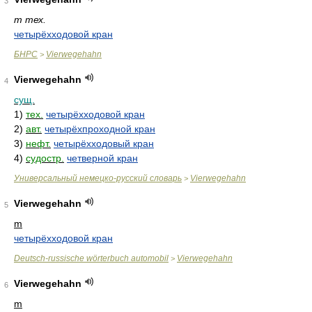
3
m тех.
четырёхходовой кран
БНРС
Vierwegehahn
>
Vierwegehahn
4
сущ.
1)
тех.
четырёхходовой кран
2)
авт.
четырёхпроходной кран
3)
нефт.
четырёхходовый кран
4)
судостр.
четверной кран
Универсальный немецко-русский словарь
Vierwegehahn
>
Vierwegehahn
5
m
четырёхходовой кран
Deutsch-russische wörterbuch automobil
Vierwegehahn
>
Vierwegehahn
6
m