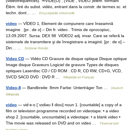
(vidéofréquences). ⇒VIDÉ(O) , (VIDÉ , VIDÉO )élém. formant
Élém. tiré du subst. vidéo, entrant dans la constr. de termes sc. et
techn. dont… …
Encyclopédie Universelle
video
— VÍDEO 1, Element de compunere care înseamnă
imagine . [pr.: de o] – Din fr. video . Trimis de oprocopiuc,
13.09.2007. Sursa: DEX 98 VIDEO2 adj. invar. Care se referă la
sistemele de transmitere şi de înregistrare a imaginii. [pr.: de o] –
Din… …
Dicționar Român
Video CD
— Vidéo CD Gravure de disque optique Disque optique
Image disque Graveurs Logiciel de gravure Types de disques
optiques Laserdisc CD / CD ROM : CD R, CD RW, CD+G, VCD,
SVCD SACD DVD : DVD R …
Wikipédia en Français
Video-8
— Bandbreite: 8mm Farbe: Unterträger Ton …
Deutsch
Wikipedia
video
— vid‧e‧o [ˈvɪdiəʊ ǁ dioʊ] noun 1. [countable] a copy of a
film or television programme recorded on videotape: • a video
shop 2. [countable, uncountable] a videotape: • a blank video •
The movie was released on DVD and on video …
Financial and
business terms