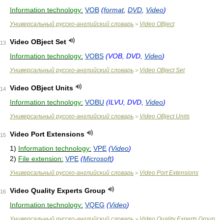
Information technology:
VOB
(
format
,
DVD
,
Video
)
Универсальный русско-английский словарь
Video OBject
>
Video OBject Set
13
Information technology:
VOBS
(VOB, DVD,
Video
)
Универсальный русско-английский словарь
Video OBject Set
>
Video OBject Units
14
Information technology:
VOBU
(ILVU, DVD,
Video
)
Универсальный русско-английский словарь
Video OBject Units
>
Video Port Extensions
15
1)
Information technology:
VPE
(
Video
)
2)
File extension:
VPE
(
Microsoft
)
Универсальный русско-английский словарь
Video Port Extensions
>
Video Quality Experts Group
16
Information technology:
VQEG
(
Video
)
Универсальный русско-английский словарь
Video Quality Experts Group
>