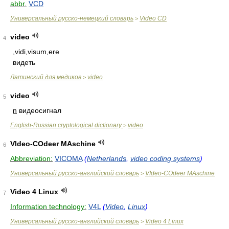
abbr.
VCD
Универсальный русско-немецкий словарь
Video CD
>
video
4
,vidi,visum,ere
видеть
Латинский для медиков
video
>
video
5
n
видеосигнал
English-Russian cryptological dictionary
video
>
VIdeo-COdeer MAschine
6
Abbreviation:
VICOMA
(
Netherlands
,
video coding systems
)
Универсальный русско-английский словарь
VIdeo-COdeer MAschine
>
Video 4 Linux
7
Information technology:
V4L
(
Video
,
Linux
)
Универсальный русско-английский словарь
Video 4 Linux
>