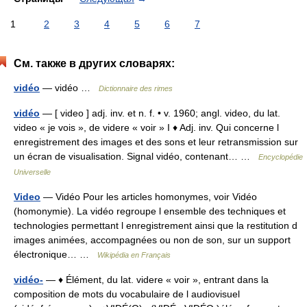
1
2
3
4
5
6
7
См. также в других словарях:
vidéo
— vidéo …
Dictionnaire des rimes
vidéo
— [ video ] adj. inv. et n. f. • v. 1960; angl. video, du lat.
video « je vois », de videre « voir » I ♦ Adj. inv. Qui concerne l
enregistrement des images et des sons et leur retransmission sur
un écran de visualisation. Signal vidéo, contenant… …
Encyclopédie
Universelle
Video
— Vidéo Pour les articles homonymes, voir Vidéo
(homonymie). La vidéo regroupe l ensemble des techniques et
technologies permettant l enregistrement ainsi que la restitution d
images animées, accompagnées ou non de son, sur un support
électronique… …
Wikipédia en Français
vidéo-
— ♦ Élément, du lat. videre « voir », entrant dans la
composition de mots du vocabulaire de l audiovisuel