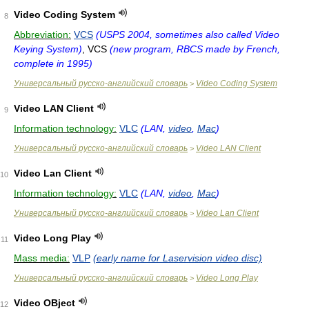
Video Coding System
8
Abbreviation:
VCS
(USPS 2004, sometimes also called Video
Keying System)
, VCS
(new program, RBCS made by French,
complete in 1995)
Универсальный русско-английский словарь
Video Coding System
>
Video LAN Client
9
Information technology:
VLC
(LAN,
video
,
Mac
)
Универсальный русско-английский словарь
Video LAN Client
>
Video Lan Client
10
Information technology:
VLC
(LAN,
video
,
Mac
)
Универсальный русско-английский словарь
Video Lan Client
>
Video Long Play
11
Mass media:
VLP
(early name for Laservision video disc)
Универсальный русско-английский словарь
Video Long Play
>
Video OBject
12