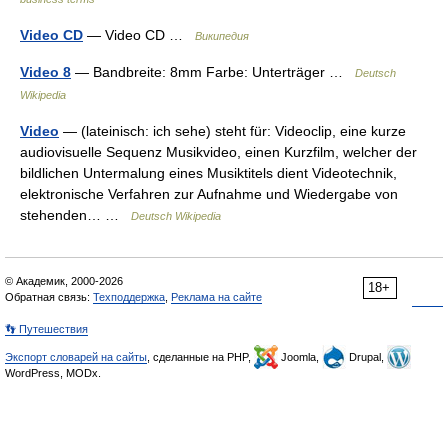
Video CD
— Video CD …
Википедия
Video 8
— Bandbreite: 8mm Farbe: Unterträger …
Deutsch
Wikipedia
Video
— (lateinisch: ich sehe) steht für: Videoclip, eine kurze
audiovisuelle Sequenz Musikvideo, einen Kurzfilm, welcher der
bildlichen Untermalung eines Musiktitels dient Videotechnik,
elektronische Verfahren zur Aufnahme und Wiedergabe von
stehenden… …
Deutsch Wikipedia
© Академик, 2000-2026
18+
Обратная связь:
Техподдержка
,
Реклама на сайте
👣 Путешествия
Экспорт словарей на сайты
, сделанные на PHP,
Joomla,
Drupal,
WordPress, MODx.