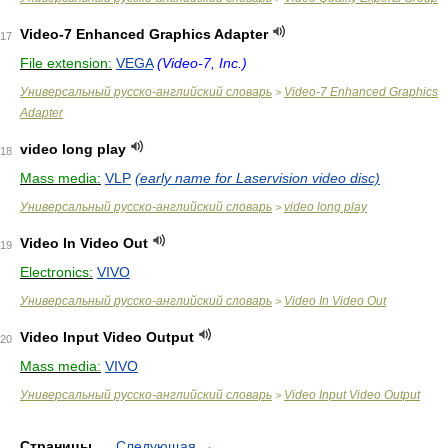
Video-7 Enhanced Graphics Adapter
17
File extension:
VEGA
(Video-7, Inc.)
Универсальный русско-английский словарь
Video-7 Enhanced Graphics
>
Adapter
video long play
18
Mass media:
VLP
(early name for Laservision video disc)
Универсальный русско-английский словарь
video long play
>
Video In Video Out
19
Electronics:
VIVO
Универсальный русско-английский словарь
Video In Video Out
>
Video Input Video Output
20
Mass media:
VIVO
Универсальный русско-английский словарь
Video Input Video Output
>
Страницы
Следующая
→