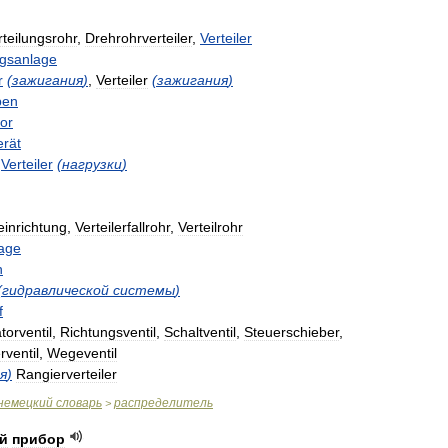
rteilungsrohr
,
Drehrohrverteiler
,
Verteiler
ngsanlage
r
(
зажигания
)
,
Verteiler
(
зажигания
)
ben
or
erät
,
Verteiler
(
нагрузки
)
einrichtung
,
Verteilerfallrohr
,
Verteilrohr
lage
n
(
гидравлической
системы
)
f
orventil
,
Richtungsventil
,
Schaltventil
,
Steuerschieber
,
ventil
,
Wegeventil
я
)
Rangierverteiler
немецкий
словарь
распределитель
>
й
прибор