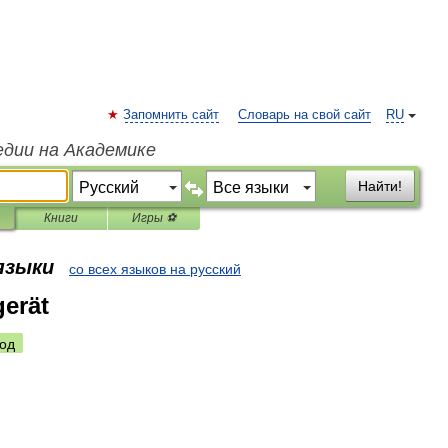
Запомнить сайт
Словарь на свой сайт
RU
едии на Академике
Найти!
Книги
Игры ⚽
 языки
со всех языков на русский
gerät
од