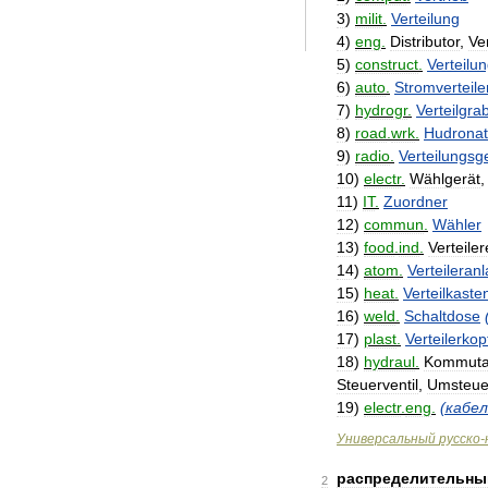
3
)
milit
.
Verteilung
4
)
eng
.
Distributor
,
Ve
5
)
construct
.
Verteilu
6
)
auto
.
Stromverteile
7
)
hydrogr
.
Verteilgra
8
)
road
.
wrk
.
Hudronat
9
)
radio
.
Verteilungsg
10
)
electr
.
Wählgerät
11
)
IT
.
Zuordner
12
)
commun
.
Wähler
13
)
food
.
ind
.
Verteiler
14
)
atom
.
Verteileran
15
)
heat
.
Verteilkaste
16
)
weld
.
Schaltdose
17
)
plast
.
Verteilerkop
18
)
hydraul
.
Kommutat
Steuerventil
,
Umsteuer
19
)
electr
.
eng
.
(
кабел
Универсальный
русско
-
распределительны
2