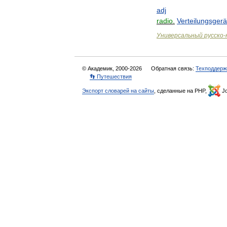
adj
radio
.
Verteilungsgerä
Универсальный
русско
-
© Академик, 2000-2026
Обратная связь:
Техподдерж
👣 Путешествия
Экспорт словарей на сайты
, сделанные на PHP,
Jo