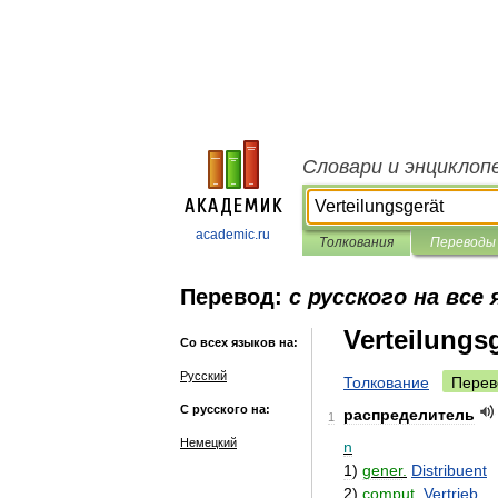
Словари и энциклоп
academic.ru
Толкования
Переводы
Перевод:
с русского на все
Verteilungs
Со всех языков на:
Русский
Толкование
Перев
С русского на:
распределитель
1
Немецкий
n
1
)
gener
.
Distribuent
2
)
comput
.
Vertrieb