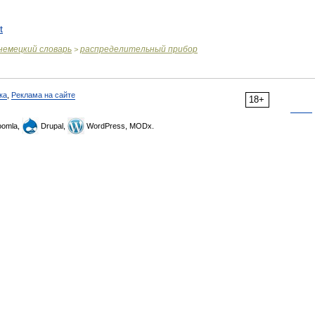
t
немецкий
словарь
распределительный
прибор
>
ка
,
Реклама на сайте
18+
omla,
Drupal,
WordPress, MODx.